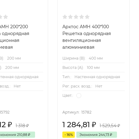
АМН 200*200
Арктос АМН 400*100
 однорядная
Решетка однорядная
яционная
вентиляционная
иевая
алюминиевая
):
200 мм
Ширина (B):
400 мм
):
200 мм
Высота (А):
100 мм
тенная однорядная
Тип.:
Настенная однорядная
 возд.:
Нет
Рег. расх. возд.:
Нет
Цвет.:
15792
Артикул:
15782
,12
₽
1 284,81
₽
1 318
₽
1 529,54
₽
Экономия
210,88
₽
- 16%
Экономия
244,73
₽