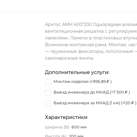
Арктос АМН 600*200 Однорядная алюм
вентиляционная решетка с регулируе
ламелями. Ламели в пластиковых втулка
Возможна монтажная рама. Монтаж: на
— пружинные фиксаторы, потолочный 
самонарезные винты.
Дополнительные услуги:
Монтаж изделия (+
956,89
₽
)
Выезд инженера до МКАД (+
7 500
₽
)
Выезд инженера за МКАД (1 км) (+
120
₽
)
Характеристики
Ширина (B):
600 мм
Высота (А):
200 мм