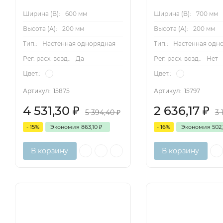
Ширина (B):
600 мм
Ширина (B):
700 мм
Высота (А):
200 мм
Высота (А):
200 мм
Тип.:
Настенная однорядная
Тип.:
Настенная одн
Рег. расх. возд.:
Да
Рег. расх. возд.:
Нет
Цвет.:
Цвет.:
Артикул:
15875
Артикул:
15797
4 531,30
₽
2 636,17
₽
5 394,40
₽
3 
- 15%
Экономия
863,10
₽
- 16%
Экономия
502
В корзину
В корзину