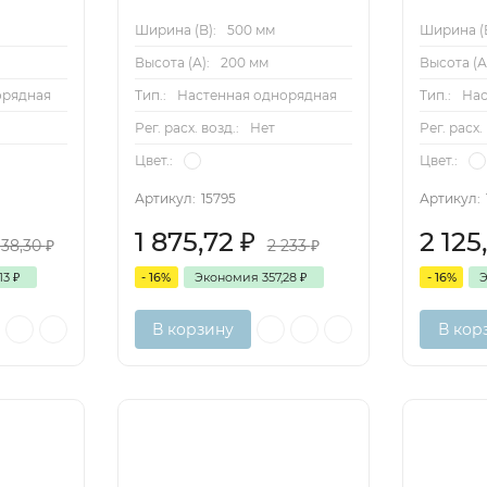
Ширина (B):
500 мм
Ширина (B
Высота (А):
200 мм
Высота (А
орядная
Тип.:
Настенная однорядная
Тип.:
Нас
Рег. расх. возд.:
Нет
Рег. расх.
Цвет.:
Цвет.:
Артикул:
15795
Артикул:
1 875,72
₽
2 125
138,30
₽
2 233
₽
,13
₽
- 16%
Экономия
357,28
₽
- 16%
В корзину
В кор