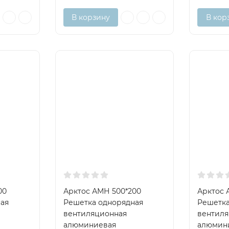
В корзину
В кор
00
Арктос АМН 500*200
Арктос 
ая
Решетка однорядная
Решетка
вентиляционная
вентил
алюминиевая
алюмин