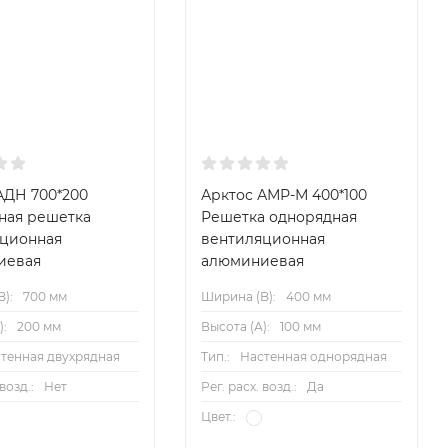
АДН 700*200
Арктос АМР-М 400*100
ная решетка
Решетка однорядная
яционная
вентиляционная
иевая
алюминиевая
):
700 мм
Ширина (B):
400 мм
):
200 мм
Высота (А):
100 мм
тенная двухрядная
Тип.:
Настенная однорядная
 возд.:
Нет
Рег. расх. возд.:
Да
Цвет.: