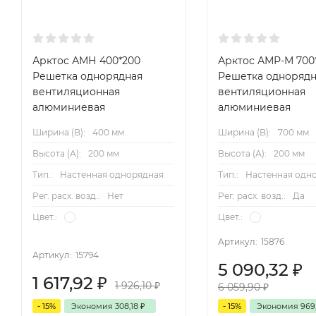
Арктос АМН 400*200
Арктос АМР-М 700
Решетка однорядная
Решетка однорядн
вентиляционная
вентиляционная
алюминиевая
алюминиевая
Ширина (B):
400 мм
Ширина (B):
700 мм
Высота (А):
200 мм
Высота (А):
200 мм
Тип.:
Настенная однорядная
Тип.:
Настенная одн
Рег. расх. возд.:
Нет
Рег. расх. возд.:
Да
Цвет.:
Цвет.:
Артикул:
15876
Артикул:
15794
5 090,32
₽
1 617,92
₽
1 926,10
₽
6 059,90
₽
- 15%
Экономия
308,18
₽
- 15%
Экономия
969