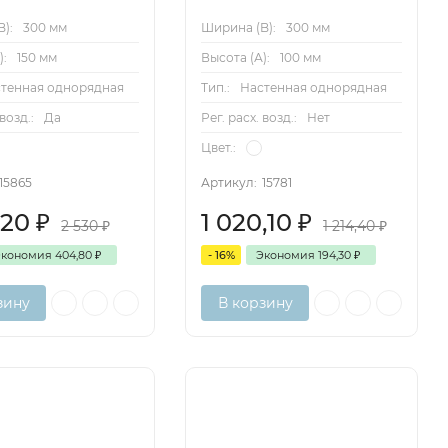
):
300 мм
Ширина (B):
300 мм
):
150 мм
Высота (А):
100 мм
тенная однорядная
Тип.:
Настенная однорядная
 возд.:
Да
Рег. расх. возд.:
Нет
Цвет.:
15865
Артикул:
15781
,20
₽
1 020,10
₽
2 530
₽
1 214,40
₽
Экономия
404,80
₽
- 16%
Экономия
194,30
₽
зину
В корзину