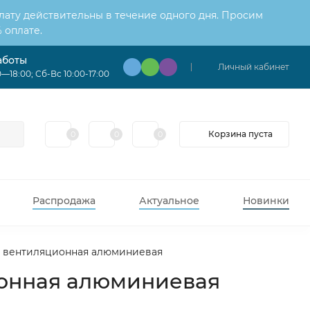
лату действительны в течение одного дня. Просим
 оплате.
аботы
Личный кабинет
—18:00; Сб-Вс 10:00-17:00
Корзина пуста
0
0
0
Распродажа
Актуальное
Новинки
я вентиляционная алюминиевая
ионная алюминиевая