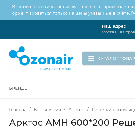
В связи с волатильностью курсов валют применяется
ориентироваться только на цены указанные в счёте. 
Наш адрес
О нас
Услуги
Москва, Дмитровс
Доставка и оплата
Обмен и возврат
Контакты
Корзина
КАТАЛОГ ТОВА
БРЕНДЫ
ВСЕ ДЛЯ МОНТАЖА И СЕРВИСА
К
ВОДОСНАБЖЕНИЕ
КАНАЛИЗА
Главная
/
Вентиляция
/
Арктос
/
Решетки вентиляц
Арктос АМН 600*200 Реш