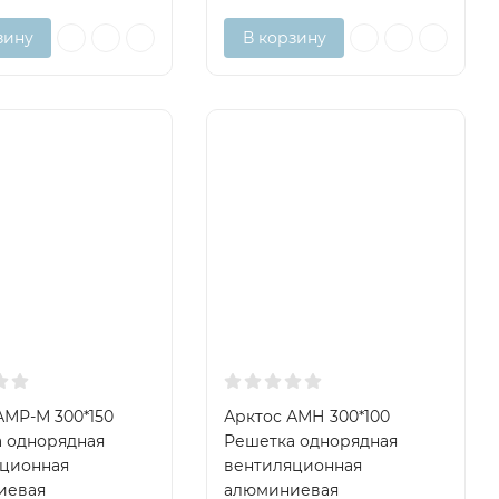
зину
В корзину
АМР-М 300*150
Арктос АМН 300*100
 однорядная
Решетка однорядная
яционная
вентиляционная
иевая
алюминиевая