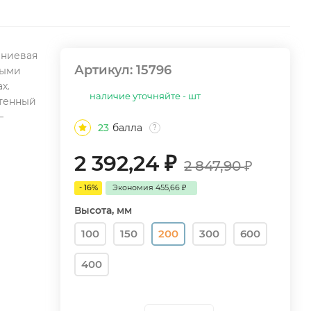
иниевая
Артикул:
15796
мыми
х.
наличие уточняйте - шт
стенный
—
23
балла
?
2 392,24
₽
2 847,90
₽
- 16%
Экономия
455,66
₽
Высота, мм
100
150
200
300
600
400