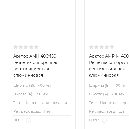
Арктос АМН 400*150
Арктос АМР-М 400
Решетка однорядная
Решетка однорядн
вентиляционная
вентиляционная
алюминиевая
алюминиевая
Ширина (B):
400 мм
Ширина (B):
400 мм
Высота (А):
150 мм
Высота (А):
200 мм
Тип.:
Настенная однорядная
Тип.:
Настенная одн
Рег. расх. возд.:
Нет
Рег. расх. возд.:
Да
Цвет.:
Цвет.: