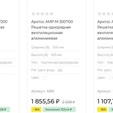
*200
Арктос АМР-М 300*100
Арктос 
ая
Решетка однорядная
Решетка
вентиляционная
вентил
алюминиевая
алюмин
Ширина (B):
300 мм
Ширина (B
Высота (А):
100 мм
Высота (А
орядная
Тип.:
Настенная однорядная
Тип.:
Нас
Рег. расх. возд.:
Да
Рег. расх.
Цвет.:
Цвет.:
Артикул:
15861
Артикул:
1 855,56
₽
1 107
2 209
₽
,58
₽
- 16%
Экономия
353,44
₽
- 16%