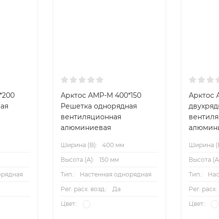
*200
Арктос АМР-М 400*150
Арктос 
ая
Решетка однорядная
двухряд
вентиляционная
вентил
алюминиевая
алюмин
Ширина (B):
400 мм
Ширина (B
Высота (А):
150 мм
Высота (А
орядная
Тип.:
Настенная однорядная
Тип.:
Нас
Рег. расх. возд.:
Да
Рег. расх.
Цвет.:
Цвет.: