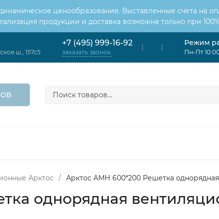
 динамическое ценообразование. Выставленные счета на оп
Реализация продукции и доставка возможна только при 100%
Режим р
+7 (495) 999-16-92
кое ш., 157с5
Пн-Пт 10:00
заказать звонок
РОВ
ОНДИЦИОНЕРЫ
ВЕНТИЛЯЦИЯ
ОТОПЛЕНИЕ
ЦИЯ
ионные Арктос
/
Арктос АМН 600*200 Решетка однорядна
етка однорядная вентиляц