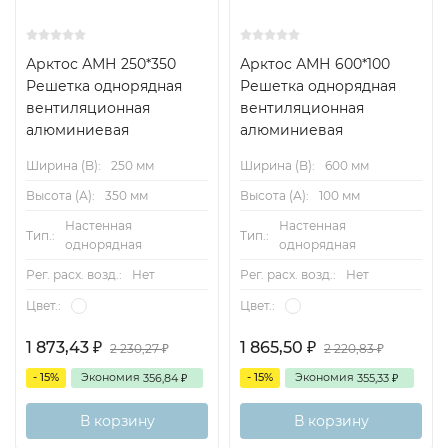
Конструктивные схемы решеток:
Арктос АМН 250*350
Арктос АМН 600*100
АМН, АМР
Решетка однорядная
Решетка однорядная
вентиляционная
вентиляционная
АДН, АДР
алюминиевая
алюминиевая
Ширина (B):
250 мм
Ширина (B):
600 мм
Высота (А):
350 мм
Высота (А):
100 мм
Аэродинамические и акустические характеристики
Настенная
Настенная
Тип.:
Тип.:
однорядная
однорядная
Рег. расх. возд.:
Нет
Рег. расх. возд.:
Нет
Цвет.:
Цвет.:
1 873,43
1 865,50
2 230,27
2 220,83
₽
₽
₽
₽
- 15%
Экономия
- 15%
Экономия
356,84
355,33
₽
₽
В корзину
В корзину
АМН 200*100
АМН 600*150
АМН 800*200