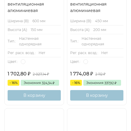
вентиляционная
вентиляционная
алюминиевая
алюминиевая
Ширина (B):
600 мм
Ширина (B):
450 мм
Высота (А):
150 мм
Высота (А):
200 мм
Настенная
Настенная
Тип.:
Тип.:
однорядная
однорядная
Рег. расх. возд.:
Нет
Рег. расх. возд.:
Нет
Цвет.:
Цвет.:
1 702,80
1 774,08
2 027,14
2 112
₽
₽
₽
₽
- 16%
Экономия
- 16%
Экономия
324,34
337,92
₽
₽
В корзину
В корзину