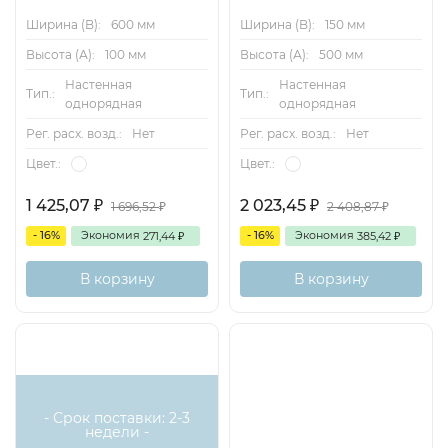
Ширина (B):
600 мм
Ширина (B):
150 мм
Высота (А):
100 мм
Высота (А):
500 мм
Настенная
Настенная
Тип.:
Тип.:
однорядная
однорядная
Рег. расх. возд.:
Нет
Рег. расх. возд.:
Нет
Цвет.:
Цвет.:
1 425,07
2 023,45
1 696,52
2 408,87
₽
₽
₽
₽
- 16%
Экономия
- 16%
Экономия
271,44
385,42
₽
₽
В корзину
В корзину
- Срок поставки: 2-3
недели -