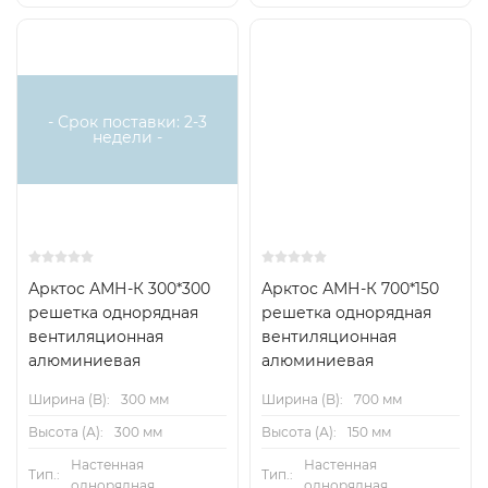
АМН 300*100
АМН 700*150
АМН 1000*200
АМН 400*100
АМН 800*150
АМН 300*300
- Срок поставки: 2-3
недели -
АМН 500*100
АМН 200*200
АМН 400*300
АМН 600*100
АМН 300*200
АМН 500*300
АМН 150*150
АМН 400*200
АМН 600*300
Арктос АМН-К 300*300
Арктос АМН-К 700*150
решетка однорядная
решетка однорядная
АМН 300*150
АМН 500*200
АМН 700*300
вентиляционная
вентиляционная
алюминиевая
алюминиевая
АМН 400*150
АМН 600*200
АМН 800*300
Ширина (B):
300 мм
Ширина (B):
700 мм
Высота (А):
300 мм
Высота (А):
150 мм
АМН 500*150
АМН 700*200
АМН 1000*300
Настенная
Настенная
Тип.:
Тип.:
однорядная
однорядная