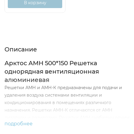
В корзину
Описание
Характеристики
Отзывы (0)
Описание
Арктос АМН 500*150 Решетка
однорядная вентиляционная
алюминиевая
Решетки АМН и АМН-К предназначены для подачи и
удаления воздуха системами вентиляции и
кондиционирования в помещениях различного
назначения. Решетки АМН-К отличаются от АМН
дизайном и размерами. Решетки АМН снабжены одним
подробнее
индивидуально регулируемых жалюзи,
предназначенных для изменения направления и (или)