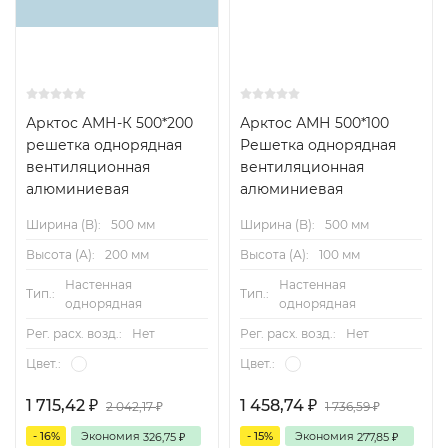
Арктос АМН-К 500*200
Арктос АМН 500*100
решетка однорядная
Решетка однорядная
вентиляционная
вентиляционная
алюминиевая
алюминиевая
Ширина (B):
500 мм
Ширина (B):
500 мм
Высота (А):
200 мм
Высота (А):
100 мм
Настенная
Настенная
Тип.:
Тип.:
однорядная
однорядная
Рег. расх. возд.:
Нет
Рег. расх. возд.:
Нет
Цвет.:
Цвет.:
1 715,42
1 458,74
2 042,17
1 736,59
₽
₽
₽
₽
- 16%
Экономия
- 15%
Экономия
326,75
277,85
₽
₽