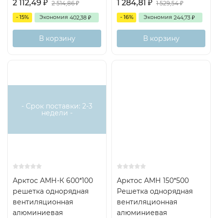
2 112,49
1 284,81
2 514,86
1 529,54
₽
₽
₽
₽
- 15%
Экономия
- 16%
Экономия
402,38
244,73
₽
₽
В корзину
В корзину
- Срок поставки: 2-3
недели -
Арктос АМН-К 600*100
Арктос АМН 150*500
решетка однорядная
Решетка однорядная
вентиляционная
вентиляционная
алюминиевая
алюминиевая