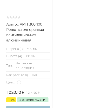
Арктос АМН 300*100
Решетка однорядная
вентиляционная
алюминиевая
Ширина (B):
300 мм
Высота (А):
100 мм
Настенная
Тип.:
однорядная
Рег. расх. возд.:
Нет
Цвет.:
1 020,10
1 214,40
₽
₽
- 16%
Экономия
194,30
₽