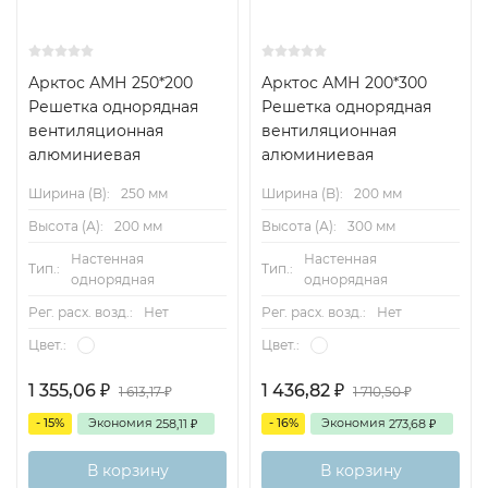
Арктос АМН 250*200
Арктос АМН 200*300
Решетка однорядная
Решетка однорядная
вентиляционная
вентиляционная
алюминиевая
алюминиевая
Ширина (B):
250 мм
Ширина (B):
200 мм
Высота (А):
200 мм
Высота (А):
300 мм
Настенная
Настенная
Тип.:
Тип.:
однорядная
однорядная
Рег. расх. возд.:
Нет
Рег. расх. возд.:
Нет
Цвет.:
Цвет.:
1 355,06
1 436,82
1 613,17
1 710,50
₽
₽
₽
₽
- 15%
Экономия
- 16%
Экономия
258,11
273,68
₽
₽
В корзину
В корзину