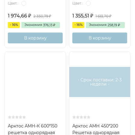
Цвет.:
Цвет.:
1 974,66
1 355,51
2 350,79
1 613,70
₽
₽
₽
₽
- 16%
Экономия
- 16%
Экономия
376,13
258,19
₽
₽
В корзину
В корзину
- Срок поставки: 2-3
недели -
Арктос АМН-К 600*150
Арктос АМН 450*200
решетка однорядная
Решетка однорядная