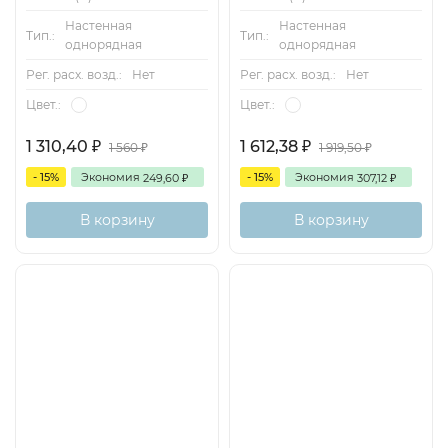
Настенная
Настенная
Система обозначений
Тип.:
Тип.:
однорядная
однорядная
Рег. расх. возд.:
Нет
Рег. расх. возд.:
Нет
Цвет.:
Цвет.:
1 310,40
1 612,38
1 560
1 919,50
₽
₽
₽
₽
- 15%
Экономия
- 15%
Экономия
249,60
307,12
₽
₽
В корзину
В корзину
Допустимый шаг изготовления решетки