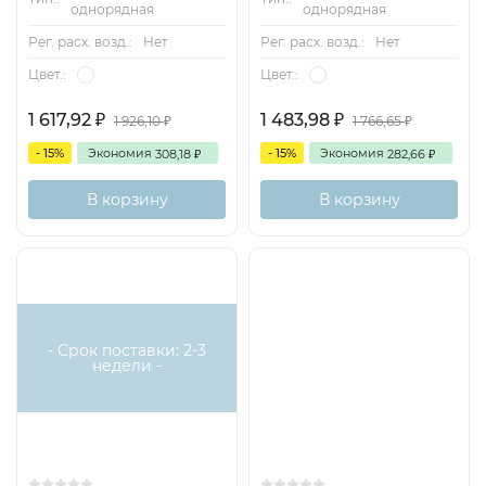
однорядная
однорядная
Рег. расх. возд.:
Нет
Рег. расх. возд.:
Нет
Цвет.:
Цвет.:
1 617,92
1 483,98
1 926,10
1 766,65
₽
₽
₽
₽
- 15%
Экономия
- 15%
Экономия
308,18
282,66
₽
₽
В корзину
В корзину
- Срок поставки: 2-3
недели -