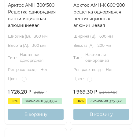
Арктос АМН 300*300
Арктос АМН-К 600*200
Решетка однорядная
решетка однорядная
вентиляционная
вентиляционная
алюминиевая
алюминиевая
Ширина (B):
300 мм
Ширина (B):
600 мм
Высота (А):
300 мм
Высота (А):
200 мм
Настенная
Настенная
Тип.:
Тип.:
однорядная
однорядная
Рег. расх. возд.:
Нет
Рег. расх. возд.:
Нет
Цвет.:
Цвет.:
1 726,20
1 969,30
2 055
2 344,40
₽
₽
₽
₽
- 15%
Экономия
- 16%
Экономия
328,80
375,10
₽
₽
В корзину
В корзину