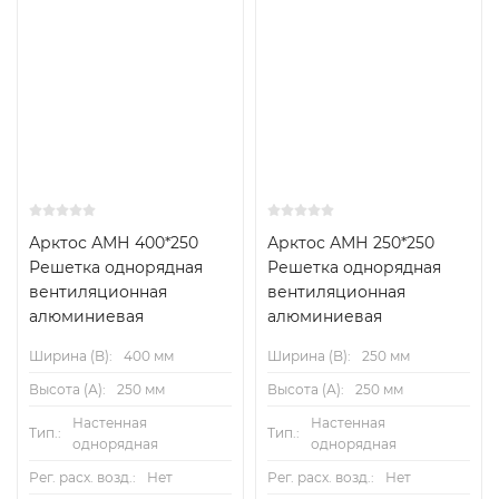
Арктос АМН 400*250
Арктос АМН 250*250
Решетка однорядная
Решетка однорядная
вентиляционная
вентиляционная
алюминиевая
алюминиевая
Ширина (B):
400 мм
Ширина (B):
250 мм
Высота (А):
250 мм
Высота (А):
250 мм
Настенная
Настенная
Тип.:
Тип.:
однорядная
однорядная
Рег. расх. возд.:
Нет
Рег. расх. возд.:
Нет