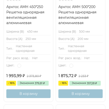
Арктос АМН 450*250
Арктос АМН 500*200
Решетка однорядная
Решетка однорядная
вентиляционная
вентиляционная
алюминиевая
алюминиевая
Ширина (B):
450 мм
Ширина (B):
500 мм
Высота (А):
250 мм
Высота (А):
200 мм
Настенная
Настенная
Тип.:
Тип.:
однорядная
однорядная
Рег. расх. возд.:
Нет
Рег. расх. возд.:
Нет
Цвет.:
Цвет.:
1 993,99
1 875,72
2 373,80
2 233
₽
₽
₽
₽
- 16%
Экономия
- 16%
Экономия
379,81
357,28
₽
₽
В корзину
В корзину