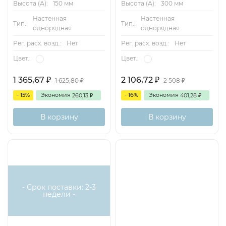
Высота (А):
150 мм
Высота (А):
300 мм
Настенная
Настенная
Тип.:
Тип.:
однорядная
однорядная
Рег. расх. возд.:
Нет
Рег. расх. возд.:
Нет
Цвет.:
Цвет.:
1 365,67
2 106,72
1 625,80
2 508
₽
₽
₽
₽
- 15%
Экономия
- 16%
Экономия
260,13
401,28
₽
₽
В корзину
В корзину
- Срок поставки: 2-3
недели -