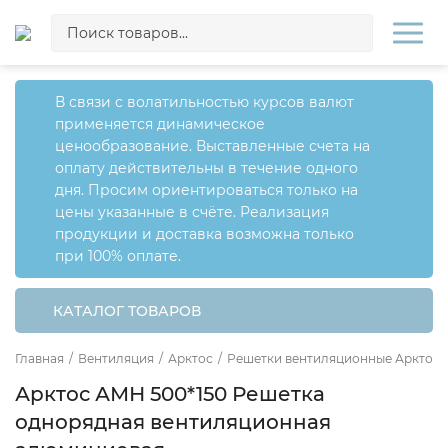
В связи с волатильностью курсов валют
применяется динамическое
ценообразование. Выставленные счета на
оплату действительны в течение одного
дня. Просим ориентироваться только на
цены указанные в счёте. Реализация
продукции и доставка возможна только
при 100% оплате.
КАТАЛОГ ТОВАРОВ
Главная
/
Вентиляция
/
Арктос
/
Решетки вентиляционные Арктос
Арктос АМН 500*150 Решетка
однорядная вентиляционная