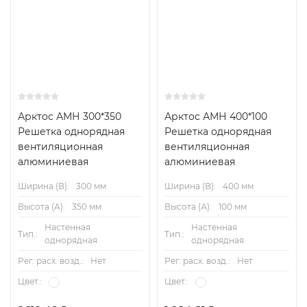
Арктос АМН 300*350
Арктос АМН 400*100
Решетка однорядная
Решетка однорядная
вентиляционная
вентиляционная
алюминиевая
алюминиевая
Ширина (B):
300 мм
Ширина (B):
400 мм
Высота (А):
350 мм
Высота (А):
100 мм
Настенная
Настенная
Тип.:
Тип.:
однорядная
однорядная
Рег. расх. возд.:
Нет
Рег. расх. возд.:
Нет
Цвет.:
Цвет.: