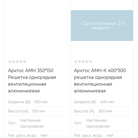
- Срок поставки: 2-3
недели -
Арктос АМН 350*150
Арктос АМН-К 400*300
Решетка однорядная
решетка однорядная
вентиляционная
вентиляционная
алюминиевая
алюминиевая
Ширина (B):
350 мм
Ширина (B):
400 мм
Высота (А):
150 мм
Высота (А):
300 мм
Настенная
Настенная
Тип.:
Тип.:
однорядная
однорядная
Рег. расх. возд.:
Нет
Рег. расх. возд.:
Нет