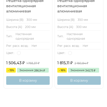
Решетка однорядная
Решетка однорядная
вентиляционная
вентиляционная
алюминиевая
алюминиевая
Ширина (B):
300 мм
Ширина (B):
350 мм
Высота (А):
200 мм
Высота (А):
300 мм
Настенная
Настенная
Тип.:
Тип.:
однорядная
однорядная
Рег. расх. возд.:
Нет
Рег. расх. возд.:
Нет
Цвет.:
Цвет.:
1 506,43
1 815,11
1 793,37
2 160,84
₽
₽
₽
₽
- 15%
Экономия
- 16%
Экономия
286,94
345,73
₽
₽
В корзину
В корзину