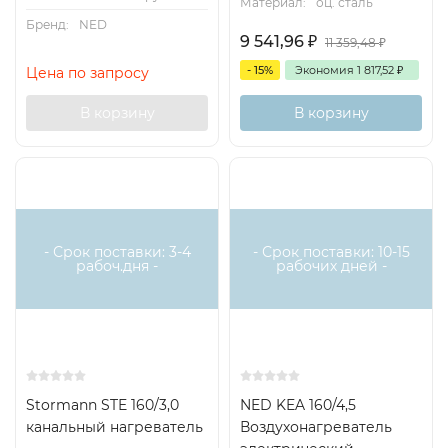
Материал:
оц. сталь
Бренд:
NED
9 541,96
₽
11 359,48
₽
- 15%
Экономия
1 817,52
₽
Цена по запросу
В корзину
В корзину
Есть
Есть
аналог
аналог
- Срок поставки: 3-4
- Срок поставки: 10-15
рабоч.дня -
рабочих дней -
Stormann STE 160/3,0
NED KEA 160/4,5
канальный нагреватель
Воздухонагреватель