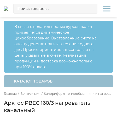
В связи с волатильностью курсов валют
применяется динамическое
ценообразование. Выставленные счета на
оплату действительны в течение одного
дня. Просим ориентироваться только на
цены указанные в счёте. Реализация
продукции и доставка возможна только
при 100% оплате.
КАТАЛОГ ТОВАРОВ
Главная
/
Вентиляция
/
Калориферы, теплообменники и нагревател
Арктос PBEC 160/3 нагреватель
канальный