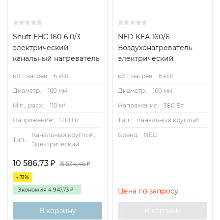
находится снизу. Запрещается подавать питающее
напряжение на нагреватель при отключённом
вентиляторе.
Shuft EHC 160-6.0/3
NED KEA 160/6
электрический
Воздухонагреватель
Регулирование мощности
канальный нагреватель
электрический
Для управления мощностью нагрева рекомендуется
кВт, нагрев:
6 кВт
кВт, нагрев:
6 кВт
использовать тиристорные регуляторы Pulser или TTC.
Диаметр.:
160 мм
Диаметр.:
160 мм
Защита от перегрева
Min., расх.:
110 м³
Напряжение:
380 Вт
Напряжение:
400 Вт
Тип.:
Канальный круглый
Канальные нагреватели PBEC снабжены двумя
термостатами защиты от перегрева: один с
Канальный круглый,
Бренд:
NED
Тип.:
Электрический
автоматическим перезапуском (температура
срабатывания 55°С), другой — с ручным (температура
10 586,73
₽
15 534,46
₽
срабатывания 120°С). Канальные нагреватели
- 31%
рассчитаны на минимальную скорость воздушного
Экономия
4 947,73
₽
Цена по запросу
потока 1,5 м/с и максимальную рабочую температуру
выходящего воздуха 40°С.
В корзину
В корзину