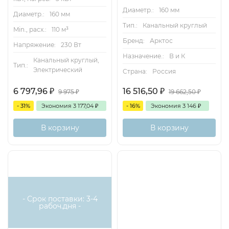
Диаметр.:
160 мм
Диаметр.:
160 мм
Тип.:
Канальный круглый
Min., расх.:
110 м³
Бренд:
Арктос
Напряжение:
230 Вт
Назначение.:
В и К
Канальный круглый,
Тип.:
Электрический
Страна:
Россия
6 797,96
₽
16 516,50
₽
9 975
₽
19 662,50
₽
- 31%
Экономия
3 177,04
₽
- 16%
Экономия
3 146
₽
В корзину
В корзину
Есть
аналог
- Срок поставки: 3-4
рабоч.дня -