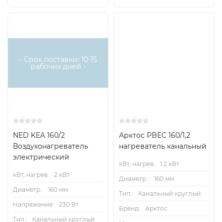
Есть
аналог
Технические характеристики
- Срок поставки: 10-15
рабочих дней -
Схемы подключения
NED KEA 160/2
Арктос PBEC 160/1,2
Воздухонагреватель
нагреватель канальный
электрический
кВт, нагрев:
1.2 кВт
кВт, нагрев:
2 кВт
Диаметр.:
160 мм
Диаметр.:
160 мм
Тип.:
Канальный круглый
Напряжение:
230 Вт
Бренд:
Арктос
Тип.:
Канальный круглый