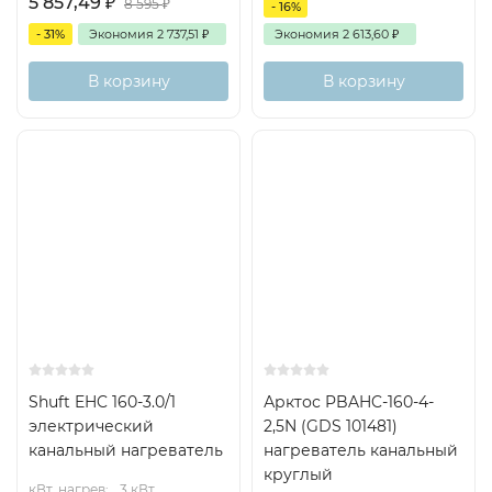
5 857,49
₽
8 595
₽
- 16%
- 31%
Экономия
2 737,51
₽
Экономия
2 613,60
₽
В корзину
В корзину
Shuft EHC 160-3.0/1
Арктос PBAHC-160-4-
электрический
2,5N (GDS 101481)
канальный нагреватель
нагреватель канальный
круглый
кВт, нагрев:
3 кВт