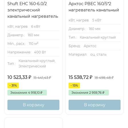
Shuft EHC 160-6.0/2
Арктос PBEC 160/5*2
электрический
нагреватель канальный
канальный нагреватель
кВт, нагрев:
5 кВт
кВт, нагрев:
6 кВт
Диаметр.:
160 мм
Диаметр.:
160 мм
Тип.:
Канальный круглый
Min., расх.:
110 м³
Бренд:
Арктос
Напряжение:
400 Вт
Материал:
оц. сталь
Канальный круглый,
Тип.:
Электрический
10 523,33
₽
15 538,72
₽
15 441,43
₽
18 498,48
₽
- 31%
- 15%
Экономия
4 918,10
₽
Экономия
2 959,76
₽
В корзину
В корзину