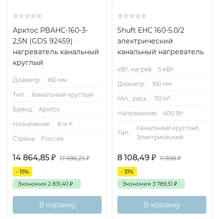
Арктос PBAHC-160-3-
Shuft EHC 160-5.0/2
2,5N (GDS 92459)
электрический
нагреватель канальный
канальный нагреватель
круглый
кВт, нагрев:
5 кВт
Диаметр.:
160 мм
Диаметр.:
160 мм
Тип.:
Канальный круглый
Min., расх.:
110 м³
Бренд:
Арктос
Напряжение:
400 Вт
Назначение.:
В и К
Канальный круглый,
Тип.:
Электрический
Страна:
Россия
14 864,85
₽
8 108,49
₽
17 696,25
₽
11 898
₽
- 15%
- 31%
Экономия
2 831,40
₽
Экономия
3 789,51
₽
В корзину
В корзину