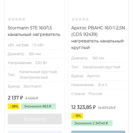
Stormann STE 160/1,5
Арктос PBAHC-160-1-2,5N
канальный нагреватель
(GDS 92439)
нагреватель канальный
кВт, нагрев:
1.5 кВт
круглый
Диаметр.:
160 мм
Диаметр.:
160 мм
Напряжение:
230 Вт
Тип.:
Канальный круглый
Канальный круглый,
Тип.:
Бренд:
Арктос
Электрический
Назначение.:
В и К
Бренд:
Stormann
Страна:
Россия
2 137
₽
3 000
₽
- 28%
Экономия
863
₽
12 323,85
₽
14 671,25
₽
- 15%
В корзину
Экономия
2 347,40
₽