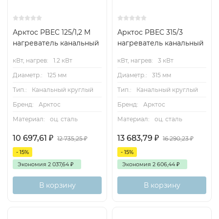
Арктос PBEC 125/1,2 M
Арктос PBEC 315/3
нагреватель канальный
нагреватель канальный
кВт, нагрев:
1.2 кВт
кВт, нагрев:
3 кВт
Диаметр.:
125 мм
Диаметр.:
315 мм
Тип.:
Канальный круглый
Тип.:
Канальный круглый
Бренд:
Арктос
Бренд:
Арктос
Материал:
оц. сталь
Материал:
оц. сталь
10 697,61
₽
13 683,79
₽
12 735,25
₽
16 290,23
₽
- 15%
- 15%
Экономия
2 037,64
₽
Экономия
2 606,44
₽
В корзину
В корзину