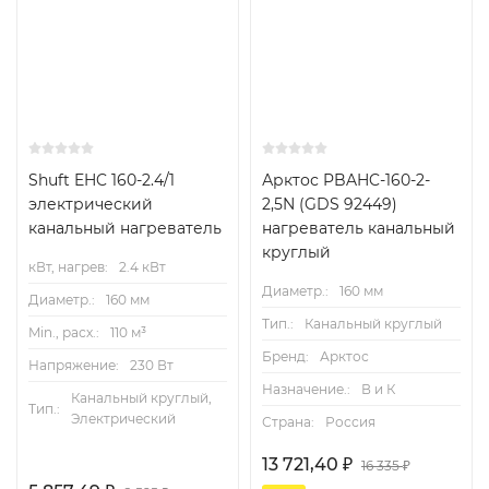
Shuft EHC 160-2.4/1
Арктос PBAHC-160-2-
электрический
2,5N (GDS 92449)
канальный нагреватель
нагреватель канальный
круглый
кВт, нагрев:
2.4 кВт
Диаметр.:
160 мм
Диаметр.:
160 мм
Тип.:
Канальный круглый
Min., расх.:
110 м³
Бренд:
Арктос
Напряжение:
230 Вт
Назначение.:
В и К
Канальный круглый,
Тип.:
Электрический
Страна:
Россия
13 721,40
₽
16 335
₽