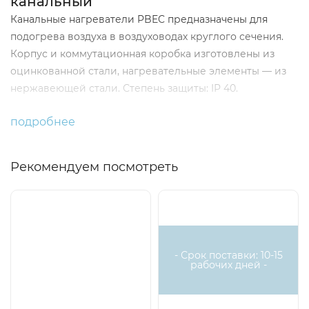
канальный
Канальные нагреватели PBEC предназначены для
подогрева воздуха в воздуховодах круглого сечения.
Корпус и коммутационная коробка изготовлены из
оцинкованной стали, нагревательные элементы — из
нержавеющей стали. Степень защиты: IP 40.
Установка
подробнее
Канальные нагреватели должны устанавливаться так,
чтобы воздушный поток был направлен cогласно
Рекомендуем посмотреть
указательной стрелке на его корпусе и был
равномерным по всему сечению. Рекомендуемое
расстояние от нагревателя до изгиба воздуховода,
Есть
аналог
заслонки и т. п. должно быть не менее двух диаметров
присоединительного патрубка нагревателя.
- Срок поставки: 10-15
рабочих дней -
Нагреватели могут устанавливаться в горизонтальном
или вертикальном воздуховоде за исключением
положения, когда отсек электроподключений