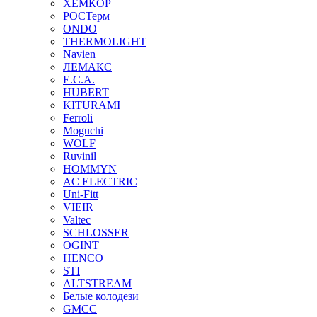
ХЕМКОР
РОСТерм
ONDO
THERMOLIGHT
Navien
ЛЕМАКС
E.C.A.
HUBERT
KITURAMI
Ferroli
Moguchi
WOLF
Ruvinil
HOMMYN
AC ELECTRIC
Uni-Fitt
VIEIR
Valtec
SCHLOSSER
OGINT
HENCO
STI
ALTSTREAM
Белые колодези
GMCC