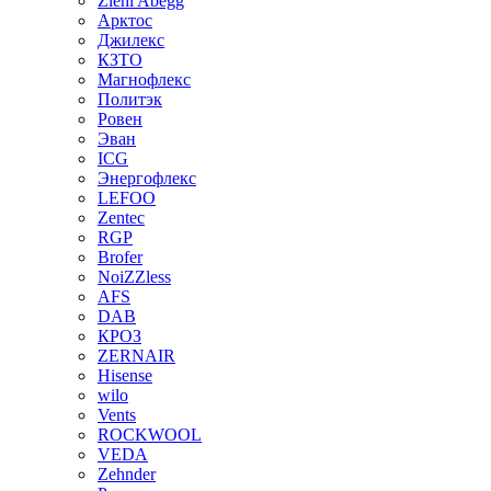
Ziehl Abegg
Арктос
Джилекс
КЗТО
Магнофлекс
Политэк
Ровен
Эван
ICG
Энергофлекс
LEFOO
Zentec
RGP
Brofer
NoiZZless
AFS
DAB
КРОЗ
ZERNAIR
Hisense
wilo
Vents
ROCKWOOL
VEDA
Zehnder