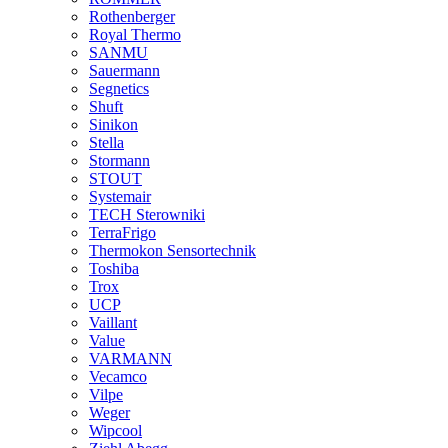
Rothenberger
Royal Thermo
SANMU
Sauermann
Segnetics
Shuft
Sinikon
Stella
Stormann
STOUT
Systemair
TECH Sterowniki
TerraFrigo
Thermokon Sensortechnik
Toshiba
Trox
UCP
Vaillant
Value
VARMANN
Vecamco
Vilpe
Weger
Wipcool