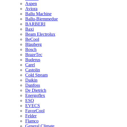
Aspen
Aviora
Ballu Machine
Ballu-Biemmedue
BARBERI
Baxi
Beam Electrolux
BeCool
Blauberg
Bosch
BrazeTec
Buderus
Carel
Castolin
Cold Stream
Daikin
Danfoss
De Dietrich
Energoflex
ESQ
EVECS
FavorCool
Felder
Flamco
General Climate