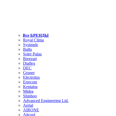
Все БРЕНДЫ
Royal Clima
Sysimple
Ballu
Soler Palau
Breezart
Diaflex
DEC
Gruner
Electrolux
Errecom
Kentatsu
Midea
Shinhoo
Advanced Engineering Ltd.
Aerial
AIRONE
Aitcool