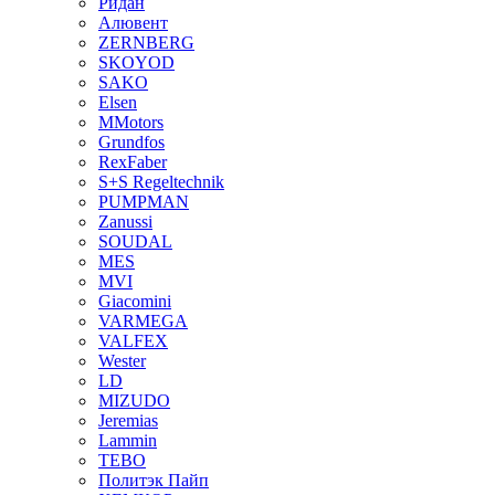
Ридан
Алювент
ZERNBERG
SKOYOD
SAKO
Elsen
MMotors
Grundfos
RexFaber
S+S Regeltechnik
PUMPMAN
Zanussi
SOUDAL
MES
MVI
Giacomini
VARMEGA
VALFEX
Wester
LD
MIZUDO
Jeremias
Lammin
TEBO
Политэк Пайп