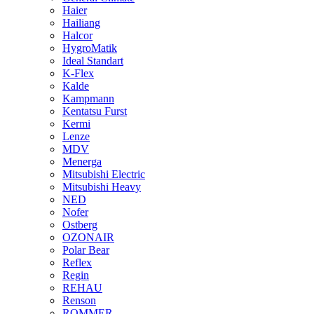
Haier
Hailiang
Halcor
HygroMatik
Ideal Standart
K-Flex
Kalde
Kampmann
Kentatsu Furst
Kermi
Lenze
MDV
Menerga
Mitsubishi Electric
Mitsubishi Heavy
NED
Nofer
Ostberg
OZONAIR
Polar Bear
Reflex
Regin
REHAU
Renson
ROMMER