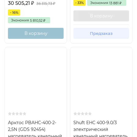
30 505,21
- 33%
Экономия
₽
13 881
₽
36 315,73
₽
- 16%
В корзину
Экономия
5 810,52
₽
В корзину
Предзаказ
Арктос PBAHC-400-2-
Shuft EHC 400-9.0/3
2,5N (GDS 92454)
электрический
нагреватель канальный
канальный нагреватель