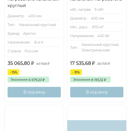
круглый
кВт, нагрев:
9 кВт
Диаметр.:
400 мм
Диаметр.:
400 мм
Тип.:
Канальный круглый
Min., расх.:
670 м³
Бренд:
Арктос
Напряжение:
400 Вт
Назначение.:
В и К
Канальный круглый,
Тип.:
Электрический
Страна:
Россия
35 065,80
17 535,68
₽
₽
41 745
25 731
₽
₽
- 15%
- 31%
Экономия
Экономия
6 679,20
8 195,32
₽
₽
В корзину
В корзину
Есть
аналог