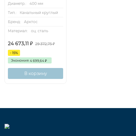
Диаметр.:
400 мм
Тип.:
Канальный круглый
Бренд:
Арктос
Материал:
оц. сталь
24 673,11
₽
29 372,75
₽
- 15%
Экономия
4 699,64
₽
В корзину