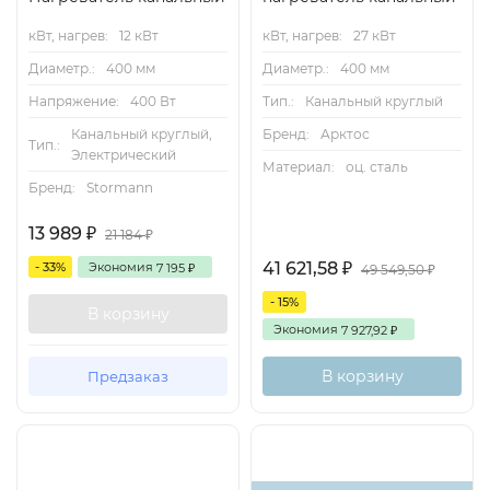
кВт, нагрев:
12 кВт
кВт, нагрев:
27 кВт
Диаметр.:
400 мм
Диаметр.:
400 мм
Напряжение:
400 Вт
Тип.:
Канальный круглый
Канальный круглый,
Бренд:
Арктос
Тип.:
Электрический
Материал:
оц. сталь
Бренд:
Stormann
13 989
₽
21 184
₽
41 621,58
- 33%
Экономия
₽
7 195
₽
49 549,50
₽
- 15%
В корзину
Экономия
7 927,92
₽
В корзину
Предзаказ
Есть
аналог