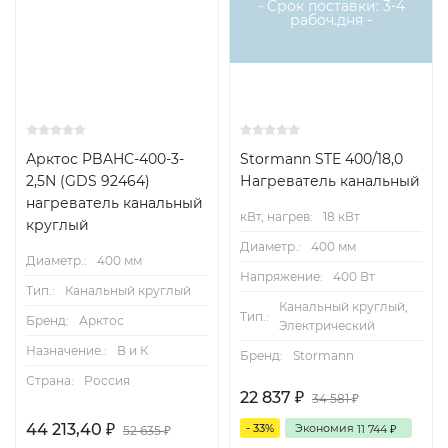
- Срок поставки: 3-4
рабоч.дня -
Арктос PBAHC-400-3-
Stormann STE 400/18,0
2,5N (GDS 92464)
Нагреватель канальный
нагреватель канальный
кВт, нагрев:
18 кВт
круглый
Диаметр.:
400 мм
Диаметр.:
400 мм
Напряжение:
400 Вт
Тип.:
Канальный круглый
Канальный круглый,
Тип.:
Бренд:
Арктос
Электрический
Назначение.:
В и К
Бренд:
Stormann
Страна:
Россия
22 837
₽
34 581
₽
44 213,40
- 33%
Экономия
₽
11 744
₽
52 635
₽