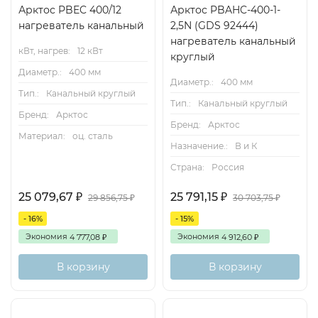
вентиляторе.
Арктос PBEC 400/12
Арктос PBAHC-400-1-
нагреватель канальный
2,5N (GDS 92444)
Регулирование мощности
нагреватель канальный
кВт, нагрев:
12 кВт
круглый
Для управления мощностью нагрева рекомендуется
Диаметр.:
400 мм
использовать тиристорные регуляторы Pulser или TTC.
Диаметр.:
400 мм
Тип.:
Канальный круглый
Тип.:
Канальный круглый
Защита от перегрева
Бренд:
Арктос
Бренд:
Арктос
Канальные нагреватели PBEC снабжены двумя
Материал:
оц. сталь
Назначение.:
В и К
термостатами защиты от перегрева: один с
Страна:
Россия
автоматическим перезапуском (температура
срабатывания 55°С), другой — с ручным (температура
25 079,67
25 791,15
₽
₽
29 856,75
30 703,75
₽
₽
срабатывания 120°С). Канальные нагреватели
- 16%
- 15%
рассчитаны на минимальную скорость воздушного
Экономия
Экономия
4 777,08
4 912,60
₽
₽
потока 1,5 м/с и максимальную рабочую температуру
выходящего воздуха 40°С.
В корзину
В корзину