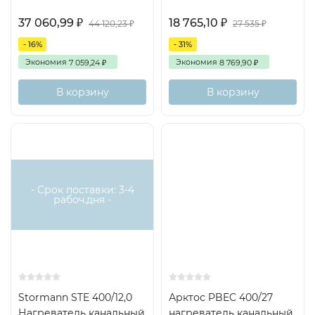
37 060,99
18 765,10
₽
₽
44 120,23
27 535
₽
₽
- 16%
- 31%
Экономия
Экономия
7 059,24
8 769,90
₽
₽
В корзину
В корзину
Есть
аналог
- Срок поставки: 3-4
рабоч.дня -
Stormann STE 400/12,0
Арктос PBEC 400/27
Нагреватель канальный
нагреватель канальный