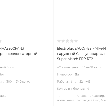
KHHA350CFAN3
Electrolux EACO/I-28 FMI-4/
рно-конденсаторный
наружный блок универсал
Super Match ERP R32
ный блок
м2, помещения:
15 — 60 кв. м.
Нет
Инвертор:
Да
ия:
300 — 340 кв. м.
Рабочая, t`. :
-22 - +43
5
Кол-во вн. блоков:
4
atsu
Тип
Спальня, Квартира
помещения:
Коттедж, Офис, Ма