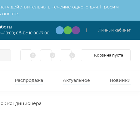
лату действительны в течение одного дня. Просим
 оплате.
аботы
Личный кабинет
—18:00; Сб-Вс 10:00-17:00
Корзина пуста
0
0
0
Распродажа
Актуальное
Новинки
лок кондиционера