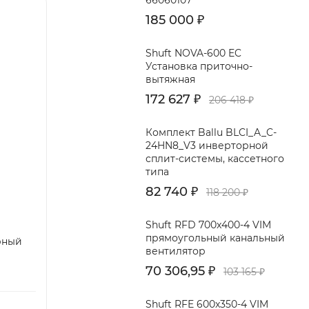
66060107
185 000
₽
Shuft NOVA-600 EC
Установка приточно-
вытяжная
172 627
₽
206 418
₽
Комплект Ballu BLCI_A_C-
24HN8_V3 инверторной
сплит-системы, кассетного
типа
82 740
₽
118 200
₽
Shuft RFD 700x400-4 VIM
прямоугольный канальный
рный
вентилятор
70 306,95
₽
103 165
₽
Shuft RFE 600x350-4 VIM