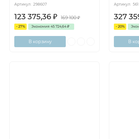
Артикул:
298607
Артикул:
561
123 375,36
₽
327 35
169 100
₽
- 27%
Экономия
45 724,64
₽
- 20%
Эко
В корзину
В ко