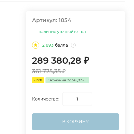
Артикул:
1054
наличие уточняйте - шт
2 893
балла
?
289 380,28
₽
361 725,35
₽
- 19%
Экономия
72 345,07
₽
Количество:
В КОРЗИНУ