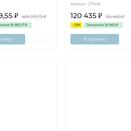
Артикул:
277494
9,55
₽
120 435
₽
409 219,72
₽
155 400
₽
номия
81 860,17
₽
- 22%
Экономия
34 965
₽
рзину
В корзину