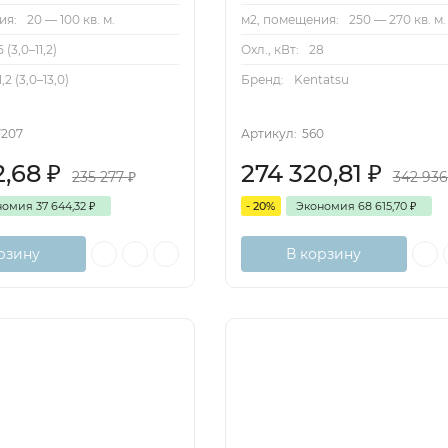
ия:
20 — 100 кв. м.
м2, помещения:
250 — 270 кв. м.
5 (3,0–11,2)
Охл., кВт:
28
1,2 (3,0–13,0)
Бренд:
Kentatsu
7207
Артикул:
560
2,68
₽
274 320,81
₽
235 277
₽
342 936
номия
37 644,32
₽
- 20%
Экономия
68 615,70
₽
рзину
В корзину
1+4
Inverter
80м2