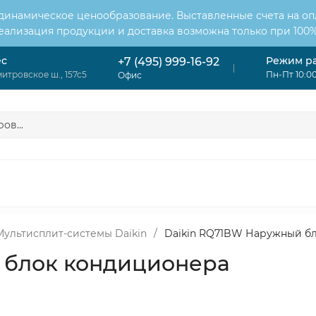
 динамическое ценообразование. Выставленные счета на оп
Реализация продукции и доставка возможна только при 100%
ес
Режим р
+7 (495) 999-16-92
итровское ш., 157с5
Пн-Пт 10:00
Офис
ОНДИЦИОНЕРЫ
ВЕНТИЛЯЦИЯ
ОТОПЛЕНИЕ
ЦИЯ
Мультисплит-системы Daikin
/
Daikin RQ71BW Наружный б
 блок кондиционера