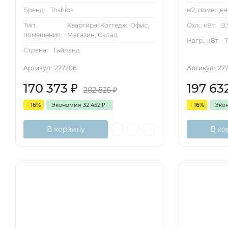
Бренд:
Toshiba
м2, помещен
Тип
Квартира, Коттедж, Офис,
Охл., кВт:
9,
помещения:
Магазин, Склад
Нагр., кВт:
1
Страна:
Тайланд
Артикул:
277206
Артикул:
27
170 373
₽
197 63
202 825
₽
- 16%
Экономия
32 452
₽
- 16%
Эко
В корзину
В ко
Inverter
100м2