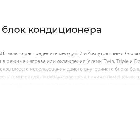
 блок кондиционера
кВт можно распределить между 2, 3 и 4 внутренними блока
режиме нагрева или охлаждения (схемы Twin, Triple и Do
локов вместо использования одного внутреннего блока бо
ность температуры и воздухораспределения в помещении 
се внутренние блоки работают вместе в одном и том же реж