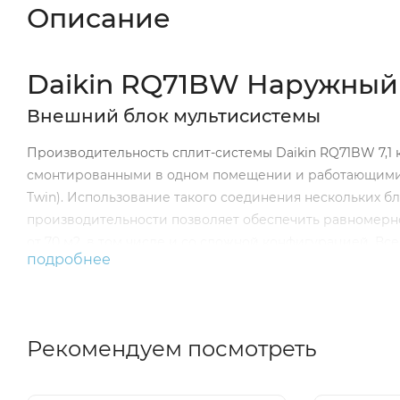
Описание
Daikin RQ71BW Наружный
Внешний блок мультисистемы
Производительность сплит-системы Daikin RQ71BW 7,1 
смонтированными в одном помещении и работающими в 
Twin). Использование такого соединения нескольких б
производительности позволяет обеспечить равномер
от 70 м2, в том числе и со сложной конфигурацией. В
подробнее
управ-ляются с одного пульта управления.
Рекомендуем посмотреть