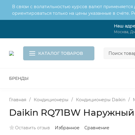
В связи с волатильностью курсов валют применяется
ориентироваться только на цены указанные в счёте. 
Наш адр
О нас
Услуги
Доставка и оплата
Москва, Дм
Обмен и возврат
Контакты
Корзина
КАТАЛОГ ТОВАРОВ
БРЕНДЫ
ВСЕ ДЛЯ МОНТАЖА И СЕРВИСА
К
ВОДОСНАБЖЕНИЕ
КАНАЛИЗА
Главная
/
Кондиционеры
/
Кондиционеры Daikin
/
Daikin RQ71BW Наружный
Оставить отзыв
Избранное
Сравнение