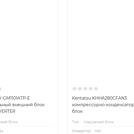
V-GM1101ATP-E
Kentatsu KHHA280CFAN3
ьный внешний блок
компрессорно-конденсато
NVERTER
блок
ный блок
Тип.:
Наружный блок
Да
Инвертор:
Нет