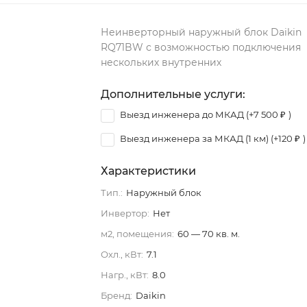
Неинверторный наружный блок Daikin
RQ71BW с возможностью подключения
нескольких внутренних
Дополнительные услуги:
Выезд инженера до МКАД (+
7 500
₽
)
Выезд инженера за МКАД (1 км) (+
120
₽
)
Характеристики
Тип.:
Наружный блок
Инвертор:
Нет
м2, помещения:
60 — 70 кв. м.
Охл., кВт:
7.1
Нагр., кВт:
8.0
Бренд:
Daikin