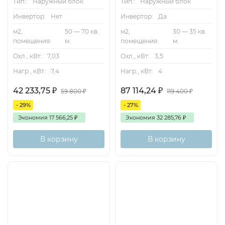
Тип.:
Наружный блок
Тип.:
Наружный блок
Инвертор:
Нет
Инвертор:
Да
м2,
50 — 70 кв.
м2,
30 — 35 кв.
помещения:
м.
помещения:
м.
Охл., кВт:
7,03
Охл., кВт:
3,5
Нагр., кВт:
7,4
Нагр., кВт:
4
42 233,75
₽
87 114,24
₽
59 800
₽
119 400
₽
- 29%
- 27%
Экономия
17 566,25
₽
Экономия
32 285,76
₽
В корзину
В корзину
Inverter
35м2