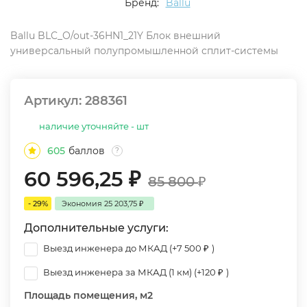
Бренд:
Ballu
Ballu BLC_O/out-36HN1_21Y Блок внешний
универсальный полупромышленной сплит-системы
Артикул:
288361
наличие уточняйте - шт
605
баллов
?
60 596,25
₽
85 800
₽
- 29%
Экономия
25 203,75
₽
Дополнительные услуги:
Выезд инженера до МКАД (+
7 500
₽
)
Выезд инженера за МКАД (1 км) (+
120
₽
)
Площадь помещения, м2