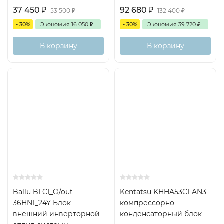
37 450
₽
92 680
₽
53 500
₽
132 400
₽
- 30%
Экономия
16 050
₽
- 30%
Экономия
39 720
₽
В корзину
В корзину
100м2
Inverter
Ballu BLCI_O/out-
Kentatsu KHHA53CFAN3
36HN1_24Y Блок
компрессорно-
внешний инверторной
конденсаторный блок