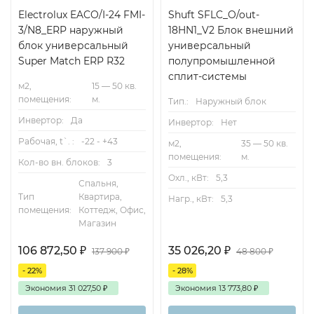
Electrolux EACO/I-24 FMI-
Shuft SFLC_O/out-
3/N8_ERP наружный
18HN1_V2 Блок внешний
блок универсальный
универсальный
Super Match ERP R32
полупромышленной
сплит-системы
м2,
15 — 50 кв.
помещения:
м.
Тип.:
Наружный блок
Инвертор:
Да
Инвертор:
Нет
Рабочая, t`. :
-22 - +43
м2,
35 — 50 кв.
помещения:
м.
Кол-во вн. блоков:
3
Охл., кВт:
5,3
Спальня,
Тип
Квартира,
Нагр., кВт:
5,3
помещения:
Коттедж, Офис,
Магазин
106 872,50
₽
35 026,20
₽
137 900
₽
48 800
₽
- 22%
- 28%
Экономия
31 027,50
₽
Экономия
13 773,80
₽