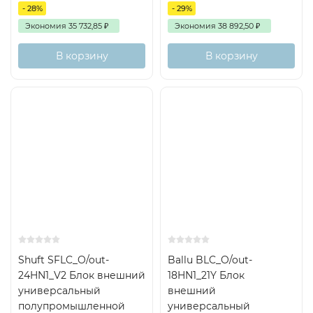
- 28%
- 29%
Экономия
35 732,85
₽
Экономия
38 892,50
₽
В корзину
В корзину
On/Off
Хит
50м2
On/Off
40м2
Shuft SFLC_O/out-
Ballu BLC_O/out-
24HN1_V2 Блок внешний
18HN1_21Y Блок
универсальный
внешний
полупромышленной
универсальный