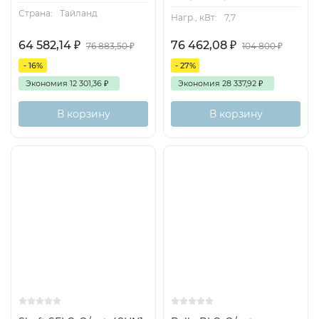
Страна:
Тайланд
Нагр., кВт:
7,7
64 582,14
₽
76 462,08
₽
76 883,50
₽
104 800
₽
- 16%
- 27%
Экономия
12 301,36
₽
Экономия
28 337,92
₽
В корзину
В корзину
On/Off
On/Off
130м2
35м2