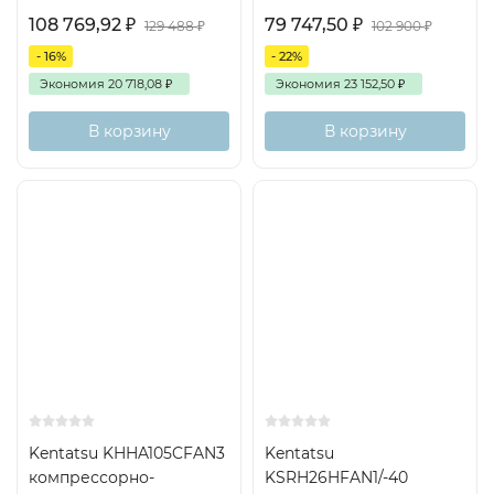
108 769,92
₽
79 747,50
₽
129 488
₽
102 900
₽
- 16%
- 22%
Экономия
20 718,08
₽
Экономия
23 152,50
₽
В корзину
В корзину
Kentatsu KHHA105CFAN3
Kentatsu
компрессорно-
KSRH26HFAN1/-40