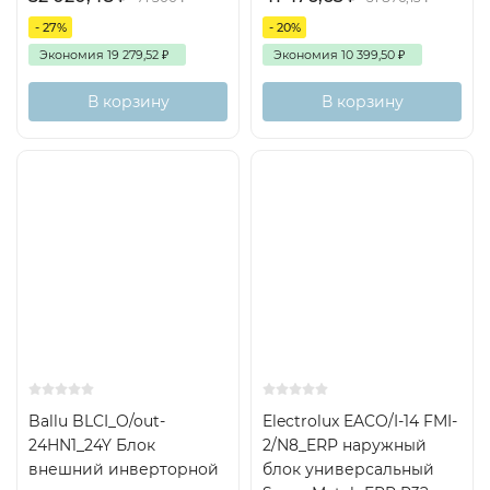
- 27%
- 20%
Экономия
19 279,52
₽
Экономия
10 399,50
₽
В корзину
В корзину
70м2
1+2
Inverter
40м2
Inverter
Ballu BLCI_O/out-
Electrolux EACO/I-14 FMI-
24HN1_24Y Блок
2/N8_ERP наружный
внешний инверторной
блок универсальный