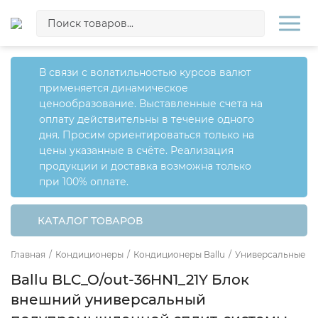
В связи с волатильностью курсов валют
применяется динамическое
ценообразование. Выставленные счета на
оплату действительны в течение одного
дня. Просим ориентироваться только на
цены указанные в счёте. Реализация
продукции и доставка возможна только
при 100% оплате.
КАТАЛОГ ТОВАРОВ
Главная
/
Кондиционеры
/
Кондиционеры Ballu
/
Универсальные сп
Ballu BLC_O/out-36HN1_21Y Блок
внешний универсальный