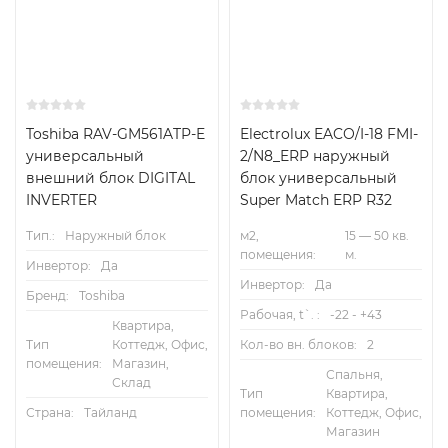
Toshiba RAV-GM561ATP-E
Electrolux EACO/I-18 FMI-
универсальный
2/N8_ERP наружный
внешний блок DIGITAL
блок универсальный
INVERTER
Super Match ERP R32
Тип.:
Наружный блок
м2,
15 — 50 кв.
помещения:
м.
Инвертор:
Да
Инвертор:
Да
Бренд:
Toshiba
Рабочая, t`. :
-22 - +43
Квартира,
Тип
Коттедж, Офис,
Кол-во вн. блоков:
2
помещения:
Магазин,
Спальня,
Склад
Тип
Квартира,
Страна:
Тайланд
помещения:
Коттедж, Офис,
Магазин