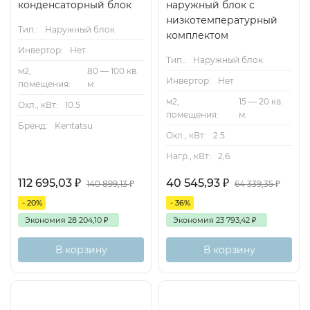
конденсаторный блок
наружный блок с
низкотемпературный
Тип.:
Наружный блок
комплектом
Инвертор:
Нет
Тип.:
Наружный блок
м2,
80 — 100 кв.
Инвертор:
Нет
помещения:
м.
м2,
15 — 20 кв.
Охл., кВт:
10.5
помещения:
м.
Бренд:
Kentatsu
Охл., кВт:
2.5
Нагр., кВт:
2,6
112 695,03
₽
40 545,93
₽
140 899,13
₽
64 339,35
₽
- 20%
- 36%
Экономия
28 204,10
₽
Экономия
23 793,42
₽
В корзину
В корзину
Inverter
50м2