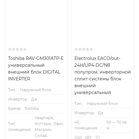
Toshiba RAV-GM301ATP-E
Electrolux EACO/out-
универсальный
24H/UP4-DC/N8
внешний блок DIGITAL
полупром. инверторной
INVERTER
сплит-системы блок
внешний
Тип.:
Наружный блок
универсальный
Инвертор:
Да
Тип.:
Наружный блок
Бренд:
Toshiba
Инвертор:
Да
Квартира,
м2,
50 — 70 кв.
Тип
Коттедж, Офис,
помещения:
м.
помещения:
Магазин,
Склад
Охл., кВт:
7,1