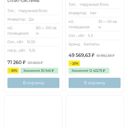
сплит-системы
Тип.:
Наружный блок
Тип.:
Наружный блок
Инвертор:
Нет
Инвертор:
Да
м2,
35 — 50 кв.
помещения:
м.
м2,
80 — 100 кв.
помещения:
м.
Охл., кВт:
5.3
Охл., кВт:
10,55
Бренд:
Kentatsu
Нагр., кВт:
11,15
49 569,63
₽
61 992,38
₽
71 260
₽
101 800
₽
- 20%
- 30%
Экономия
30 540
₽
Экономия
12 422,75
₽
В корзину
В корзину
1+2
Inverter
50м2