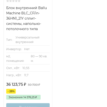
Блок внутренний Ballu
Machine BLC_CF/in-
36HN1_21Y сплит-
системы, напольно-
потолочного типа
Универсальный
Тип.:
внутренний
Инвертор:
Нет
м2,
80 — 90 кв.
помещения:
м.
Охл., кВт:
10,55
Нагр., кВт:
11,7
36 123,75
₽
50 700
₽
- 28%
Экономия
14 576,25
₽