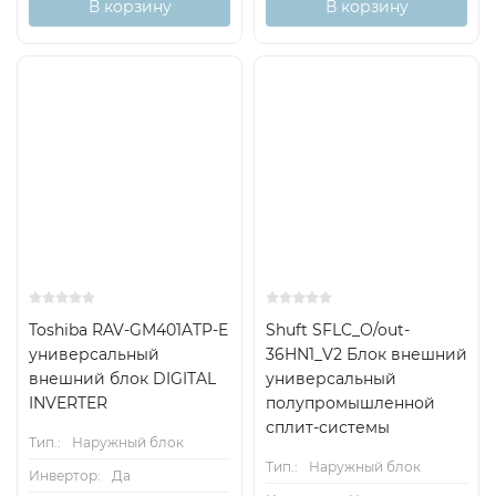
В корзину
В корзину
On/Off
50м2
Toshiba RAV-GM401ATP-E
Shuft SFLC_O/out-
универсальный
36HN1_V2 Блок внешний
внешний блок DIGITAL
универсальный
INVERTER
полупромышленной
сплит-системы
Тип.:
Наружный блок
Тип.:
Наружный блок
Инвертор:
Да