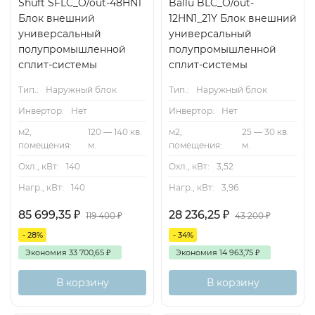
Shuft SFLC_O/out-48HN1
Ballu BLC_O/out-
Блок внешний
12HN1_21Y Блок внешний
универсальный
универсальный
полупромышленной
полупромышленной
сплит-системы
сплит-системы
Тип.:
Наружный блок
Тип.:
Наружный блок
Инвертор:
Нет
Инвертор:
Нет
м2,
120 — 140 кв.
м2,
25 — 30 кв.
помещения:
м.
помещения:
м.
Охл., кВт:
140
Охл., кВт:
3,52
Нагр., кВт:
140
Нагр., кВт:
3,96
85 699,35
₽
28 236,25
₽
119 400
₽
43 200
₽
- 28%
- 34%
Экономия
33 700,65
₽
Экономия
14 963,75
₽
В корзину
В корзину