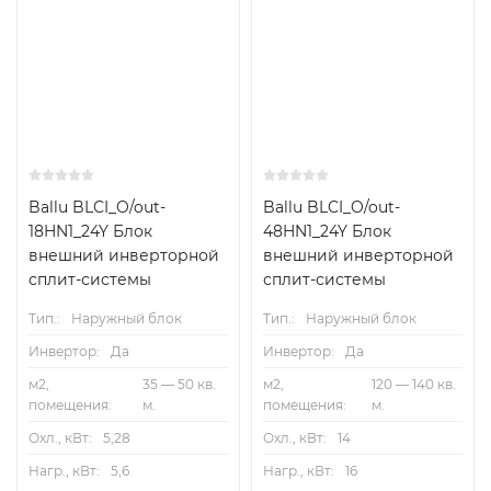
Ballu BLCI_O/out-
Ballu BLCI_O/out-
18HN1_24Y Блок
48HN1_24Y Блок
внешний инверторной
внешний инверторной
сплит-системы
сплит-системы
Тип.:
Наружный блок
Тип.:
Наружный блок
Инвертор:
Да
Инвертор:
Да
м2,
35 — 50 кв.
м2,
120 — 140 кв.
помещения:
м.
помещения:
м.
Охл., кВт:
5,28
Охл., кВт:
14
Нагр., кВт:
5,6
Нагр., кВт:
16