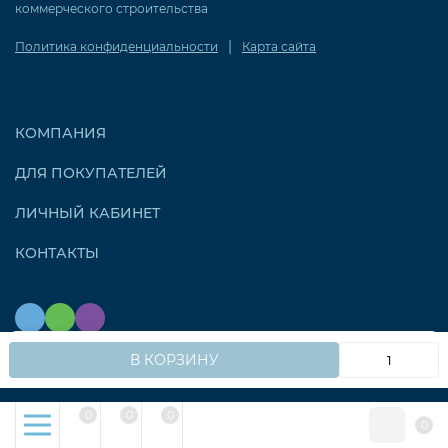
коммерческого строительства
|
Политика конфиденциальности
Карта сайта
КОМПАНИЯ
ДЛЯ ПОКУПАТЕЛЕЙ
ЛИЧНЫЙ КАБИНЕТ
КОНТАКТЫ
Мы используем файлы cookie, чтобы сайт работал
OK
В КОРЗИНУ
быстрее для вас.
© 2026 OZONAIR.RU. Все права защищены
0
0
0
0