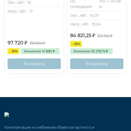
м2,
100 — 120 кв.
Охл., кВт:
16
помещения:
м.
Нагр., кВт:
17
Охл., кВт:
14,07
Нагр., кВт:
15,24
84 821,25
₽
120 100
₽
97 720
₽
139 600
₽
- 29%
- 30%
Экономия
41 880
₽
Экономия
35 278,75
₽
В корзину
В корзину
Комплектация и снабжение объектов частного и