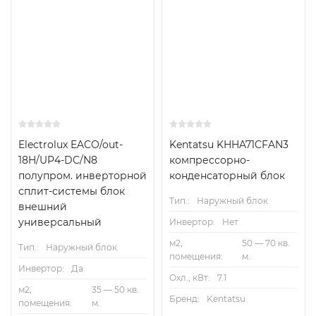
Electrolux EACO/out-
Kentatsu KHHA71CFAN3
18H/UP4-DC/N8
компрессорно-
полупром. инверторной
конденсаторный блок
сплит-системы блок
Тип.:
Наружный блок
внешний
универсальный
Инвертор:
Нет
м2,
50 — 70 кв.
Тип.:
Наружный блок
помещения:
м.
Инвертор:
Да
Охл., кВт:
7.1
м2,
35 — 50 кв.
Бренд:
Kentatsu
помещения:
м.