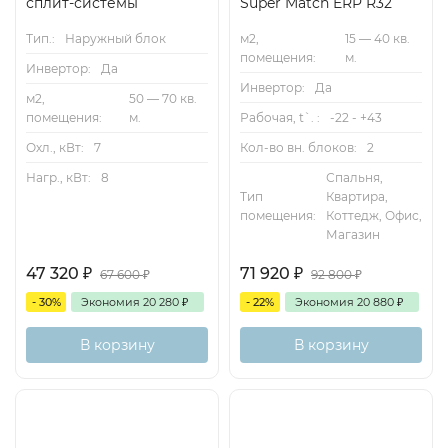
сплит-системы
Super Match ERP R32
Тип.:
Наружный блок
м2,
15 — 40 кв.
помещения:
м.
Инвертор:
Да
Инвертор:
Да
м2,
50 — 70 кв.
помещения:
м.
Рабочая, t`. :
-22 - +43
Охл., кВт:
7
Кол-во вн. блоков:
2
Нагр., кВт:
8
Спальня,
Тип
Квартира,
помещения:
Коттедж, Офис,
Магазин
47 320
₽
71 920
₽
67 600
₽
92 800
₽
- 30%
Экономия
20 280
₽
- 22%
Экономия
20 880
₽
В корзину
В корзину
50м2
130м2
Inverter
Inverter