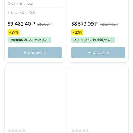
Охл., кВт:
5,3
Нагр., кВт:
5,6
59 462,40
₽
58 573,09
₽
81 500
₽
73 241,65
₽
- 27%
- 20%
Экономия
22 037,60
₽
Экономия
14 668,56
₽
В корзину
В корзину
1+3
On/Off
Inverter
50м2
70м2