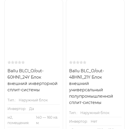
160м2
On/Off
Inverter
100м2
Ballu BLCI_O/out-
Ballu BLC_O/out-
60HN1_24Y Блок
48HN1_21Y Блок
внешний инверторной
внешний
сплит-системы
универсальный
полупромышленной
Тип.:
Наружный блок
сплит-системы
Инвертор:
Да
Тип.:
Наружный блок
м2,
140 — 160 кв.
Инвертор:
Нет
помещения:
м.