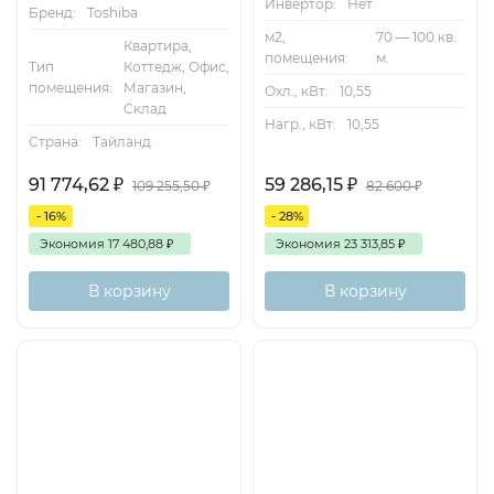
Инвертор:
Нет
Бренд:
Toshiba
м2,
70 — 100 кв.
Квартира,
помещения:
м.
Тип
Коттедж, Офис,
помещения:
Магазин,
Охл., кВт:
10,55
Склад
Нагр., кВт:
10,55
Страна:
Тайланд
91 774,62
₽
59 286,15
₽
109 255,50
₽
82 600
₽
- 16%
- 28%
Экономия
17 480,88
₽
Экономия
23 313,85
₽
В корзину
В корзину
On/Off
On/Off
160м2
160м2