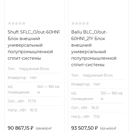
Shuft SFLC_O/out-60HN1
Ballu BLC_O/out-
Блок внешний
60HN1_21Y Блок
универсальный
внешний
полупромышленной
универсальный
сплит-системы
полупромышленной
сплит-системы
Тип.:
Наружный блок
Тип.:
Наружный блок
Инвертор:
Нет
Инвертор:
Нет
м2,
140 — 160 кв.
помещения:
м.
м2,
120 — 160 кв.
помещения:
м.
Охл., кВт:
17,73
Охл., кВт:
16,12
Нагр., кВт:
16.12
Нагр., кВт:
17,6
90 867,15
₽
93 507,50
₽
126 600
₽
132 400
₽