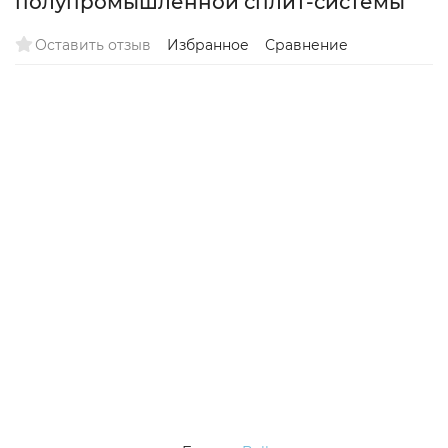
полупромышленной сплит-системы
Оставить отзыв
Избранное
Сравнение
On/Off
70м2