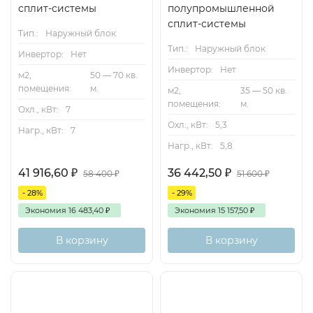
сплит-системы
полупромышленной
сплит-системы
Тип.:
Наружный блок
Тип.:
Наружный блок
Инвертор:
Нет
Инвертор:
Нет
м2,
50 — 70 кв.
помещения:
м.
м2,
35 — 50 кв.
помещения:
м.
Охл., кВт:
7
Охл., кВт:
5,3
Нагр., кВт:
7
Нагр., кВт:
5,8
41 916,60
₽
36 442,50
₽
58 400
₽
51 600
₽
- 28%
- 29%
Экономия
16 483,40
₽
Экономия
15 157,50
₽
В корзину
В корзину
Inverter
70м2