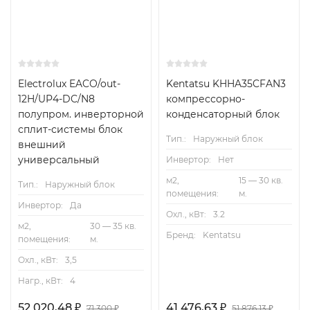
Electrolux EACO/out-
Kentatsu KHHA35CFAN3
12H/UP4-DC/N8
компрессорно-
полупром. инверторной
конденсаторный блок
сплит-системы блок
Тип.:
Наружный блок
внешний
универсальный
Инвертор:
Нет
м2,
15 — 30 кв.
Тип.:
Наружный блок
помещения:
м.
Инвертор:
Да
Охл., кВт:
3.2
м2,
30 — 35 кв.
Бренд:
Kentatsu
помещения:
м.
Охл., кВт:
3,5
Нагр., кВт:
4
52 020,48
₽
41 476,63
₽
71 300
₽
51 876,13
₽