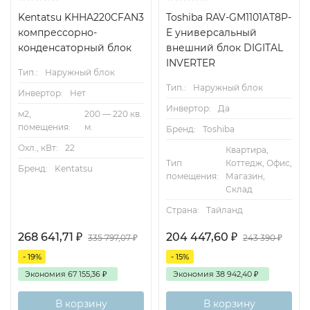
Kentatsu KHHA220CFAN3
Toshiba RAV-GM1101AT8P-
компрессорно-
E универсальный
конденсаторный блок
внешний блок DIGITAL
INVERTER
Тип.:
Наружный блок
Тип.:
Наружный блок
Инвертор:
Нет
Инвертор:
Да
м2,
200 — 220 кв.
помещения:
м.
Бренд:
Toshiba
Охл., кВт:
22
Квартира,
Тип
Коттедж, Офис,
Бренд:
Kentatsu
помещения:
Магазин,
Склад
Страна:
Тайланд
268 641,71
₽
204 447,60
₽
335 797,07
₽
243 390
₽
- 19%
- 15%
Экономия
67 155,36
₽
Экономия
38 942,40
₽
В корзину
В корзину