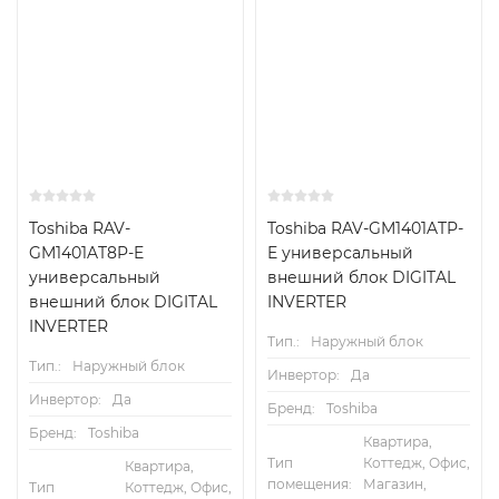
Toshiba RAV-
Toshiba RAV-GM1401ATP-
GM1401AT8P-E
E универсальный
универсальный
внешний блок DIGITAL
внешний блок DIGITAL
INVERTER
INVERTER
Тип.:
Наружный блок
Тип.:
Наружный блок
Инвертор:
Да
Инвертор:
Да
Бренд:
Toshiba
Бренд:
Toshiba
Квартира,
Тип
Коттедж, Офис,
Квартира,
помещения:
Магазин,
Тип
Коттедж, Офис,