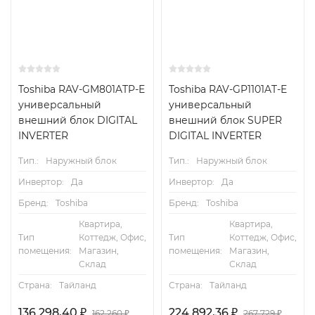
Toshiba RAV-GM801ATP-E
Toshiba RAV-GP1101AT-E
универсальный
универсальный
внешний блок DIGITAL
внешний блок SUPER
INVERTER
DIGITAL INVERTER
Тип.:
Наружный блок
Тип.:
Наружный блок
Инвертор:
Да
Инвертор:
Да
Бренд:
Toshiba
Бренд:
Toshiba
Квартира,
Квартира,
Тип
Коттедж, Офис,
Тип
Коттедж, Офис,
помещения:
Магазин,
помещения:
Магазин,
Склад
Склад
Страна:
Тайланд
Страна:
Тайланд
136 298,40
₽
224 892,36
₽
162 260
₽
267 729
₽