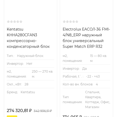
Kentatsu
Electrolux EACO/I-36 FMI-
KHHA280CFAN3
4/N8_ERP наружный
компрессорно-
блок универсальный
конденсаторный блок
Super Match ERP R32
Тип.:
Наружный блок
м2,
15 — 80 кв.
помещения:
м.
Инвертор:
Нет
Инвертор:
Да
м2,
250 — 270 кв.
помещения:
м.
Рабочая, t`. :
-22 - +43
Охл., кВт:
28
Кол-во вн. блоков:
4
Бренд:
Kentatsu
Спальня,
Тип
Квартира,
помещения:
Коттедж, Офис,
Магазин
274 320,81
₽
342 936,51
₽