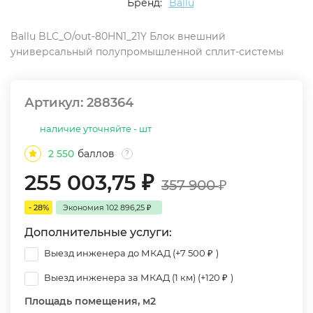
Бренд:
Ballu
Ballu BLC_O/out-80HN1_21Y Блок внешний
универсальный полупромышленной сплит-системы
Артикул:
288364
наличие уточняйте - шт
2 550
баллов
?
255 003,75
₽
357 900
₽
- 28%
Экономия
102 896,25
₽
Дополнительные услуги:
Выезд инженера до МКАД (+
7 500
₽
)
Выезд инженера за МКАД (1 км) (+
120
₽
)
Площадь помещения, м2