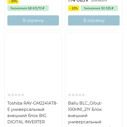
174 065
₽
224 600
₽
- 20%
Экономия
68 615,70
₽
- 22%
Экономия
50 535
₽
В корзину
В корзину
On/Off
250м2
Toshiba RAV-GM2241AT8-
Ballu BLC_O/out-
E универсальный
100HN1_21Y Блок
внешний блок BIG
внешний
DIGITAL INVERTER
универсальный