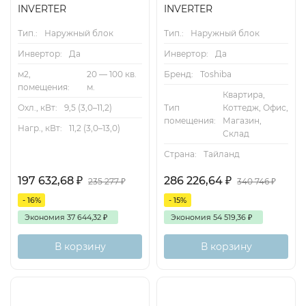
INVERTER
INVERTER
Тип.:
Наружный блок
Тип.:
Наружный блок
Инвертор:
Да
Инвертор:
Да
м2,
20 — 100 кв.
Бренд:
Toshiba
помещения:
м.
Квартира,
Охл., кВт:
9,5 (3,0–11,2)
Тип
Коттедж, Офис,
помещения:
Магазин,
Нагр., кВт:
11,2 (3,0–13,0)
Склад
Страна:
Тайланд
197 632,68
₽
286 226,64
₽
235 277
₽
340 746
₽
- 16%
- 15%
Экономия
37 644,32
₽
Экономия
54 519,36
₽
В корзину
В корзину