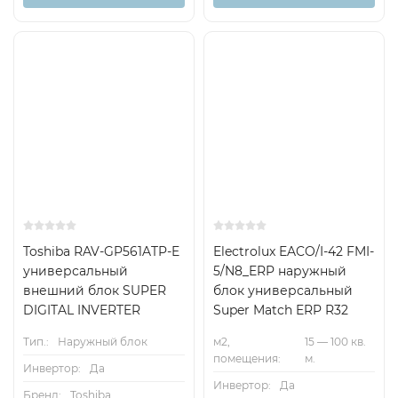
1+5
Inverter
Toshiba RAV-GP561ATP-E
Electrolux EACO/I-42 FMI-
универсальный
5/N8_ERP наружный
внешний блок SUPER
блок универсальный
DIGITAL INVERTER
Super Match ERP R32
Тип.:
Наружный блок
м2,
15 — 100 кв.
помещения:
м.
Инвертор:
Да
Инвертор:
Да
Бренд:
Toshiba