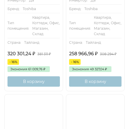
Инвертор:
Да
Инвертор:
Да
Бренд:
Toshiba
Бренд:
Toshiba
Квартира,
Квартира,
Тип
Коттедж, Офис,
Тип
Коттедж, Офис,
помещения:
Магазин,
помещения:
Магазин,
Склад
Склад
Страна:
Тайланд
Страна:
Тайланд
320 301,24
₽
258 966,96
₽
381 311
₽
308 294
₽
- 16%
- 16%
Экономия
61 009,76
₽
Экономия
49 327,04
₽
В корзину
В корзину