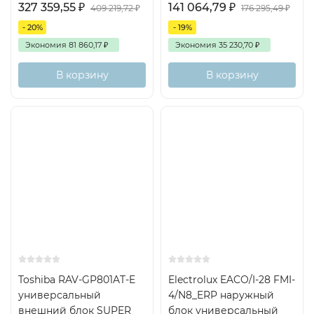
327 359,55
₽
141 064,79
₽
409 219,72
₽
176 295,49
₽
- 20%
- 19%
Экономия
81 860,17
₽
Экономия
35 230,70
₽
В корзину
В корзину
1+4
Inverter
80м2
Toshiba RAV-GP801AT-E
Electrolux EACO/I-28 FMI-
универсальный
4/N8_ERP наружный
внешний блок SUPER
блок универсальный