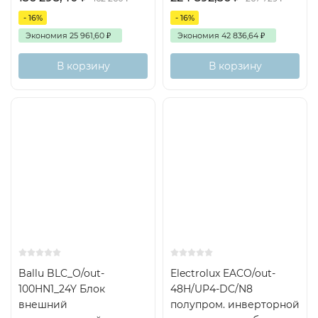
- 16%
- 16%
Экономия
25 961,60
₽
Экономия
42 836,64
₽
В корзину
В корзину
On/Off
Inverter
250м2
130м2
Ballu BLC_O/out-
Electrolux EACO/out-
100HN1_24Y Блок
48H/UP4-DC/N8
внешний
полупром. инверторной