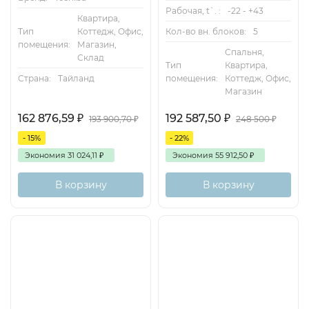
Рабочая, t`. :
-22 - +43
Квартира,
Тип
Коттедж, Офис,
Кол-во вн. блоков:
5
помещения:
Магазин,
Спальня,
Склад
Тип
Квартира,
Страна:
Тайланд
помещения:
Коттедж, Офис,
Магазин
162 876,59
₽
192 587,50
₽
193 900,70
₽
248 500
₽
- 15%
- 22%
Экономия
31 024,11
₽
Экономия
55 912,50
₽
В корзину
В корзину
1+4
Inverter
100м2