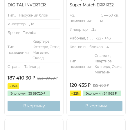
DIGITAL INVERTER
Super Match ERP R32
Тип.:
Наружный блок
м2,
15 — 60 кв.
помещения:
м.
Инвертор:
Да
Инвертор:
Да
Бренд:
Toshiba
Рабочая, t`. :
-22 - +43
Квартира,
Тип
Коттедж, Офис,
Кол-во вн. блоков:
4
помещения:
Магазин,
Спальня,
Склад
Тип
Квартира,
Страна:
Тайланд
помещения:
Коттедж, Офис,
Магазин
187 410,30
₽
223 107,50
₽
120 435
₽
155 400
₽
- 16%
Экономия
35 697,20
₽
- 22%
Экономия
34 965
₽
В корзину
В корзину
Inverter
100м2