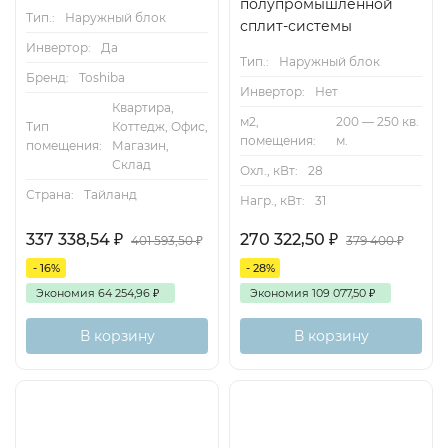
полупромышленной
Тип.:
Наружный блок
сплит-системы
Инвертор:
Да
Тип.:
Наружный блок
Бренд:
Toshiba
Инвертор:
Нет
Квартира,
м2,
200 — 250 кв.
Тип
Коттедж, Офис,
помещения:
м.
помещения:
Магазин,
Склад
Охл., кВт:
28
Страна:
Тайланд
Нагр., кВт:
31
337 338,54
₽
270 322,50
₽
401 593,50
₽
379 400
₽
- 16%
- 28%
Экономия
64 254,96
₽
Экономия
109 077,50
₽
В корзину
В корзину
Inverter
160м2