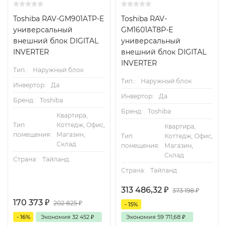
Toshiba RAV-GM901ATP-E
Toshiba RAV-
универсальный
GM1601AT8P-E
внешний блок DIGITAL
универсальный
INVERTER
внешний блок DIGITAL
INVERTER
Тип.:
Наружный блок
Тип.:
Наружный блок
Инвертор:
Да
Инвертор:
Да
Бренд:
Toshiba
Бренд:
Toshiba
Квартира,
Тип
Коттедж, Офис,
Квартира,
помещения:
Магазин,
Тип
Коттедж, Офис,
Склад
помещения:
Магазин,
Склад
Страна:
Тайланд
Страна:
Тайланд
313 486,32
₽
373 198
₽
170 373
₽
202 825
₽
- 15%
- 16%
Экономия
32 452
₽
Экономия
59 711,68
₽