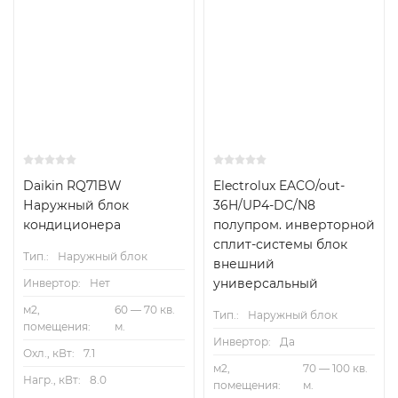
Daikin RQ71BW
Electrolux EACO/out-
Наружный блок
36H/UP4-DC/N8
кондиционера
полупром. инверторной
сплит-системы блок
Тип.:
Наружный блок
внешний
универсальный
Инвертор:
Нет
м2,
60 — 70 кв.
Тип.:
Наружный блок
помещения:
м.
Инвертор:
Да
Охл., кВт:
7.1
м2,
70 — 100 кв.
Нагр., кВт:
8.0
помещения:
м.