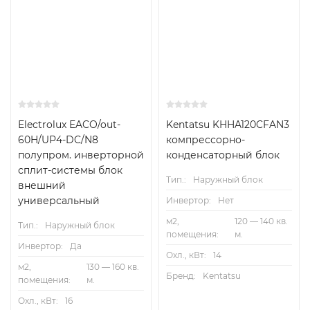
Electrolux EACO/out-
Kentatsu KHHA120CFAN3
60H/UP4-DC/N8
компрессорно-
полупром. инверторной
конденсаторный блок
сплит-системы блок
Тип.:
Наружный блок
внешний
универсальный
Инвертор:
Нет
м2,
120 — 140 кв.
Тип.:
Наружный блок
помещения:
м.
Инвертор:
Да
Охл., кВт:
14
м2,
130 — 160 кв.
Бренд:
Kentatsu
помещения:
м.
Охл., кВт:
16