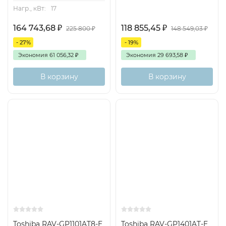
Нагр., кВт:
17
164 743,68
₽
118 855,45
₽
225 800
₽
148 549,03
₽
- 27%
- 19%
Экономия
61 056,32
₽
Экономия
29 693,58
₽
В корзину
В корзину
Toshiba RAV-GP1101AT8-E
Toshiba RAV-GP1401AT-E