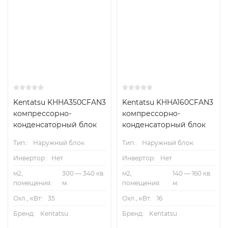
Kentatsu KHHA350CFAN3
Kentatsu KHHA160CFAN3
компрессорно-
компрессорно-
конденсаторный блок
конденсаторный блок
Тип.:
Наружный блок
Тип.:
Наружный блок
Инвертор:
Нет
Инвертор:
Нет
м2,
300 — 340 кв.
м2,
140 — 160 кв.
помещения:
м.
помещения:
м.
Охл., кВт:
35
Охл., кВт:
16
Бренд:
Kentatsu
Бренд:
Kentatsu