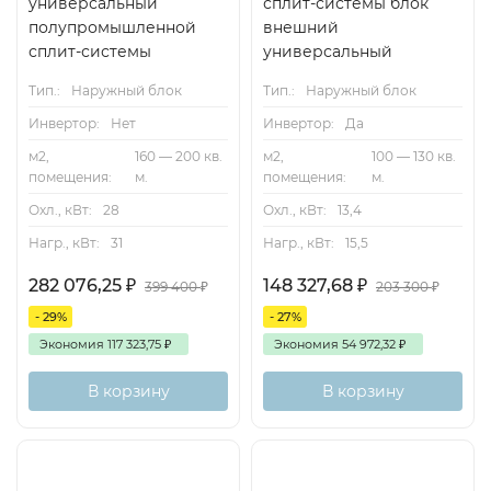
универсальный
сплит-системы блок
полупромышленной
внешний
сплит-системы
универсальный
Тип.:
Наружный блок
Тип.:
Наружный блок
Инвертор:
Нет
Инвертор:
Да
м2,
160 — 200 кв.
м2,
100 — 130 кв.
помещения:
м.
помещения:
м.
Охл., кВт:
28
Охл., кВт:
13,4
Нагр., кВт:
31
Нагр., кВт:
15,5
282 076,25
₽
148 327,68
₽
399 400
₽
203 300
₽
- 29%
- 27%
Экономия
117 323,75
₽
Экономия
54 972,32
₽
В корзину
В корзину