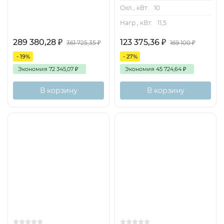
Охл., кВт:
10
Нагр., кВт:
11,5
289 380,28
₽
123 375,36
₽
361 725,35
₽
169 100
₽
- 19%
- 27%
Экономия
72 345,07
₽
Экономия
45 724,64
₽
В корзину
В корзину