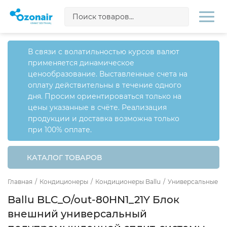
В связи с волатильностью курсов валют
применяется динамическое
ценообразование. Выставленные счета на
оплату действительны в течение одного
дня. Просим ориентироваться только на
цены указанные в счёте. Реализация
продукции и доставка возможна только
при 100% оплате.
КАТАЛОГ ТОВАРОВ
Главная
/
Кондиционеры
/
Кондиционеры Ballu
/
Универсальные сп
Ballu BLC_O/out-80HN1_21Y Блок
внешний универсальный