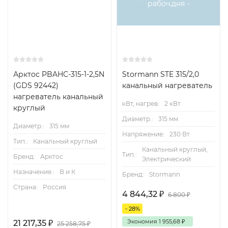
рабоч.дня -
Арктос PBAHC-315-1-2,5N
Stormann STE 315/2,0
(GDS 92442)
канальный нагреватель
нагреватель канальный
кВт, нагрев:
2 кВт
круглый
Диаметр.:
315 мм
Диаметр.:
315 мм
Напряжение:
230 Вт
Тип.:
Канальный круглый
Канальный круглый,
Тип.:
Бренд:
Арктос
Электрический
Назначение.:
В и К
Бренд:
Stormann
Страна:
Россия
4 844,32
₽
6 800
₽
- 28%
Экономия
1 955,68
₽
21 217,35
₽
25 258,75
₽