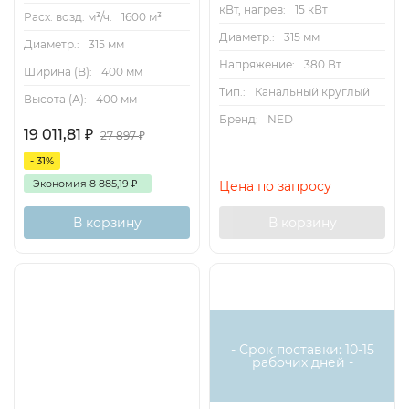
кВт, нагрев:
15 кВт
Расх. возд. м³/ч:
1600 м³
Диаметр.:
315 мм
Диаметр.:
315 мм
Напряжение:
380 Вт
Ширина (B):
400 мм
Тип.:
Канальный круглый
Высота (А):
400 мм
Бренд:
NED
19 011,81
₽
27 897
₽
- 31%
Экономия
8 885,19
₽
Цена по запросу
В корзину
В корзину
Есть
аналог
- Срок поставки: 10-15
рабочих дней -