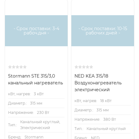
Отключение вентилятора, закрытие воздушной
Есть
Есть
аналог
аналог
заслонки и открытие регулирующего вентиля при
срабатывании защиты.
- Срок поставки: 3-4
- Срок поставки: 10-15
рабоч.дня -
рабочих дней -
Технические характеристики
Модель
Расход
Вода,
Вн
Stormann STE 315/3,0
NED KEA 315/18
канальный нагреватель
Воздухонагреватель
электрический
воздуха,
Мощн.,
Т=95/70°C
об
кВт, нагрев:
3 кВт
кВт, нагрев:
18 кВт
Диаметр.:
315 мм
м3/ч
кВт
Расход,
Сопр.,
д
Диаметр.:
315 мм
Напряжение:
230 Вт
Напряжение:
380 Вт
Канальный круглый,
л/с
кПа
Тип.:
Электрический
Тип.:
Канальный круглый
Бренд:
Stormann
Бренд:
NED