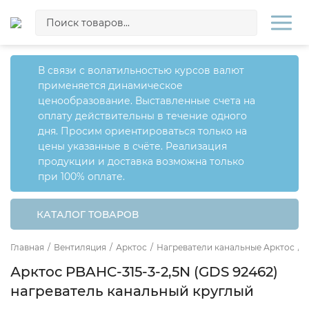
В связи с волатильностью курсов валют
применяется динамическое
ценообразование. Выставленные счета на
оплату действительны в течение одного
дня. Просим ориентироваться только на
цены указанные в счёте. Реализация
продукции и доставка возможна только
при 100% оплате.
КАТАЛОГ ТОВАРОВ
Главная
/
Вентиляция
/
Арктос
/
Нагреватели канальные Арктос
/
Арктос PBAHC-315-3-2,5N (GDS 92462)
нагреватель канальный круглый