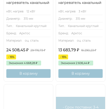
нагреватель канальный
нагреватель канальный
кВт, нагрев:
12 кВт
кВт, нагрев:
3 кВт
Диаметр.:
315 мм
Диаметр.:
315 мм
Тип.:
Канальный круглый
Тип.:
Канальный круглый
Бренд:
Арктос
Бренд:
Арктос
Материал:
оц. сталь
Материал:
оц. сталь
24 508,45
₽
13 683,79
₽
29 176,73
₽
16 290,23
₽
- 15%
- 15%
Экономия
4 668,28
₽
Экономия
2 606,44
₽
В корзину
В корзину
Есть
аналог
- Срок поставки: 3-4