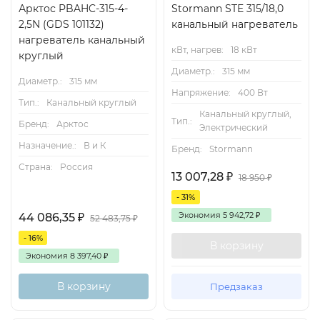
Арктос PBAHC-315-4-
Stormann STE 315/18,0
с положительной температурой. Рекомендуемое
2,5N (GDS 101132)
канальный нагреватель
расстояние от нагревателя до изгиба воздуховода,
нагреватель канальный
кВт, нагрев:
18 кВт
заслонки и т. п. должно быть не менее двух диаметров
круглый
присоединительного патрубка нагревателя.
Диаметр.:
315 мм
Диаметр.:
315 мм
Напряжение:
400 Вт
Регулирование мощности
Тип.:
Канальный круглый
Канальный круглый,
Тип.:
Бренд:
Арктос
Электрический
Для управления мощностью нагрева рекомендуется
Назначение.:
В и К
использовать контроллеры OPTIGO или CORRIGO и
Бренд:
Stormann
вентили STV/STR или 2BS/3BS.
Страна:
Россия
13 007,28
₽
18 950
₽
Защита от замораживания
- 31%
Экономия
5 942,72
₽
44 086,35
₽
52 483,75
₽
Во избежание замораживания нагревателя
- 16%
необходимо предусмотреть комплекс мероприятий:
В корзину
Экономия
8 397,40
₽
Обеспечение скорости протекания воды не ниже
В корзину
Предзаказ
минимально допустимой;
Защиту по температуре воздуха и обратной воды;