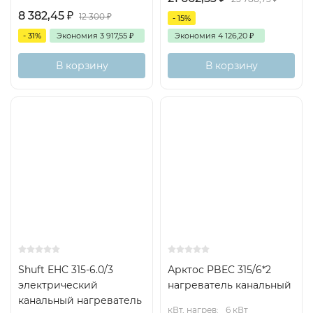
8 382,45
₽
12 300
₽
- 15%
PBAHC-
225
5,3
0,05
1,6
0,
- 31%
Экономия
3 917,55
₽
Экономия
4 126,20
₽
200-2-
2,5N
340
7,1
0,07
2,7
В корзину
В корзину
PBAHC-
225
6,6
0,07
0,7
0,
200-3-
2,5N
340
9,2
0,09
1,3
PBAHC-
225
7,4
0,07
0,4
1,1
200-4-
2,5N
340
10,5
0,10
0,8
PBAHC-
280
2,5
0,03
1,4
0,
250-1-
Shuft EHC 315-6.0/3
Арктос PBEC 315/6*2
2,5N
электрический
нагреватель канальный
420
3,2
0,03
2,2
канальный нагреватель
кВт, нагрев:
6 кВт