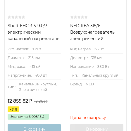
Shuft EHC 315-9.0/3
NED KEA 315/6
электрический
Воздухонагреватель
канальный нагреватель
электрический
кВт, нагрев:
9 кВт
кВт, нагрев:
6 кВт
Диаметр.:
315 мм
Диаметр.:
315 мм
Min., расх.:
415 м³
Напряжение:
380 Вт
Напряжение:
400 Вт
Тип.:
Канальный круглый
Канальный круглый,
Бренд:
NED
Тип.:
Электрический
12 855,82
₽
18 864
₽
- 31%
Экономия
6 008,18
₽
Цена по запросу
В корзину
В корзину