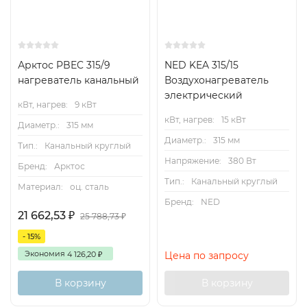
Технические характеристики
Модель
Расход
Вода,
Вн
Арктос PBEC 315/9
NED KEA 315/15
нагреватель канальный
Воздухонагреватель
воздуха,
Мощн.,
Т=95/70°C
об
электрический
кВт, нагрев:
9 кВт
кВт, нагрев:
15 кВт
Диаметр.:
315 мм
м3/ч
кВт
Расход,
Сопр.,
д
Диаметр.:
315 мм
Тип.:
Канальный круглый
Напряжение:
380 Вт
Бренд:
Арктос
л/с
кПа
Тип.:
Канальный круглый
Материал:
оц. сталь
Бренд:
NED
PBAHC-
60
0,5
0,01
0,1
0,
21 662,53
₽
25 788,73
₽
100-1-
2,5N
- 15%
90
0,7
0,01
0,1
Экономия
4 126,20
Цена по запросу
₽
PBAHC-
60
1,6
0,02
0,7
0,
В корзину
В корзину
100-2-
2,5N