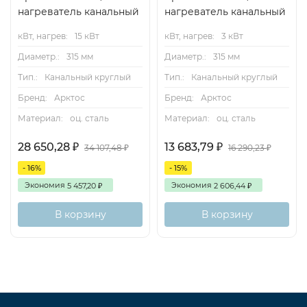
нагреватель канальный
нагреватель канальный
кВт, нагрев:
15 кВт
кВт, нагрев:
3 кВт
Диаметр.:
315 мм
Диаметр.:
315 мм
Тип.:
Канальный круглый
Тип.:
Канальный круглый
Бренд:
Арктос
Бренд:
Арктос
Материал:
оц. сталь
Материал:
оц. сталь
28 650,28
13 683,79
₽
₽
34 107,48
16 290,23
₽
₽
- 16%
- 15%
Экономия
Экономия
5 457,20
2 606,44
₽
₽
В корзину
В корзину