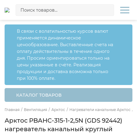
В связи с волатильностью курсов валют
применяется динамическое
ценообразование. Выставленные счета на
оплату действительны в течение одного
дня. Просим ориентироваться только на
цены указанные в счёте. Реализация
продукции и доставка возможна только
при 100% оплате.
КАТАЛОГ ТОВАРОВ
Главная
/
Вентиляция
/
Арктос
/
Нагреватели канальные Арктос
/
Арктос PBAHC-315-1-2,5N (GDS 92442)
нагреватель канальный круглый