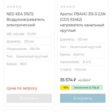
NED KEA 315/12
Арктос PBAHC-315-3-2,5N
Воздухонагреватель
(GDS 92462)
электрический
нагреватель канальный
круглый
кВт, нагрев:
12 кВт
Диаметр.:
315 мм
Диаметр.:
315 мм
Тип.:
Канальный круглый
Напряжение:
380 Вт
Бренд:
Арктос
Тип.:
Канальный круглый
Назначение.:
В и К
Бренд:
NED
Страна:
Россия
35 574
₽
42 350
₽
- 16%
Экономия
6 776
Цена по запросу
₽
В корзину
В корзину