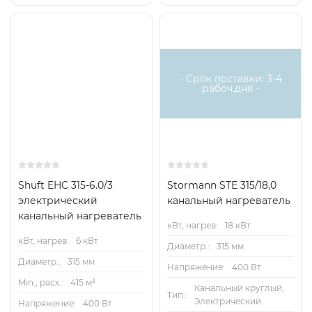
Есть
аналог
- Срок поставки: 3-4
рабоч.дня -
Shuft EHC 315-6.0/3
Stormann STE 315/18,0
электрический
канальный нагреватель
канальный нагреватель
кВт, нагрев:
18 кВт
кВт, нагрев:
6 кВт
Диаметр.:
315 мм
Диаметр.:
315 мм
Напряжение:
400 Вт
Min., расх.:
415 м³
Канальный круглый,
Тип.:
Электрический
Напряжение:
400 Вт