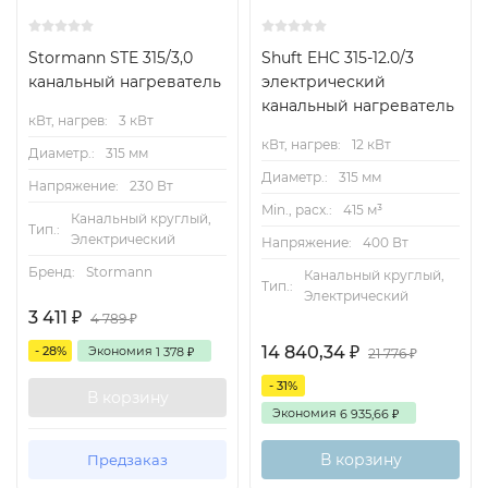
Stormann STE 315/3,0
Shuft EHC 315-12.0/3
канальный нагреватель
электрический
канальный нагреватель
кВт, нагрев:
3 кВт
кВт, нагрев:
12 кВт
Диаметр.:
315 мм
Диаметр.:
315 мм
Напряжение:
230 Вт
Min., расх.:
415 м³
Канальный круглый,
Тип.:
Электрический
Напряжение:
400 Вт
Бренд:
Stormann
Канальный круглый,
Тип.:
Электрический
3 411
₽
4 789
₽
14 840,34
- 28%
Экономия
₽
1 378
₽
21 776
₽
- 31%
В корзину
Экономия
6 935,66
₽
В корзину
Предзаказ