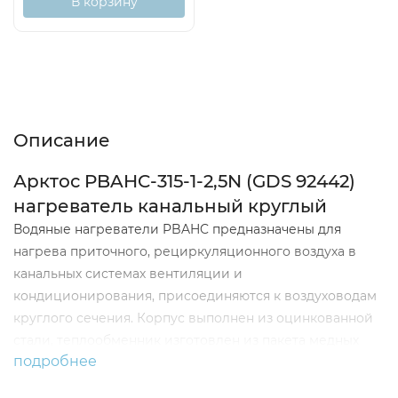
В корзину
Описание
Характеристики
Отзывы (0)
Описание
Арктос PBAHC-315-1-2,5N (GDS 92442)
нагреватель канальный круглый
Водяные нагреватели PBAHC предназначены для
нагрева приточного, рециркуляционного воздуха в
канальных системах вентиляции и
кондиционирования, присоединяются к воздуховодам
круглого сечения. Корпус выполнен из оцинкованной
стали, теплообменник изготовлен из пакета медных
подробнее
трубок с алюминиевым оребрением. Патрубки
теплообменника оснащены заглушками для слива