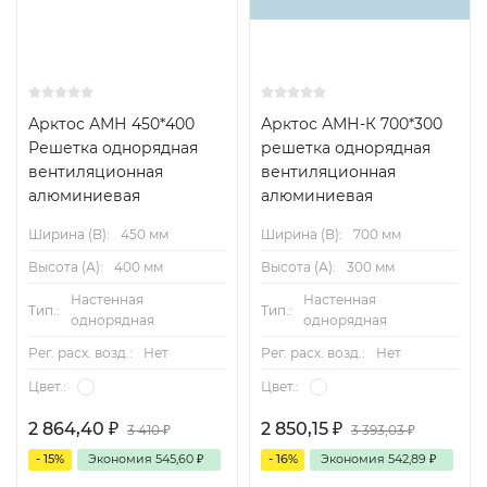
избыточную температуру воздуха в струе. Для
определения температуры и скорости воздуха в
рабочей зоне необходимо пользоваться указаниями по
расчету воздухораспределителей.
Арктос АМН 450*400
Арктос АМН-К 700*300
Решетка однорядная
решетка однорядная
вентиляционная
вентиляционная
Приведенные в таблице данные дальнобойности струи
алюминиевая
алюминиевая
не учитывают принятую схему воздухораздачи и
Ширина (B):
450 мм
Ширина (B):
700 мм
избыточную температуру воздуха в струе. Для
Высота (А):
400 мм
Высота (А):
300 мм
определения температуры и скорости воздуха в
Настенная
Настенная
рабочей зоне необходимо пользоваться указаниями по
Тип.:
Тип.:
однорядная
однорядная
расчету воздухораспределителей.
Рег. расх. возд.:
Нет
Рег. расх. возд.:
Нет
Цвет.:
Цвет.:
2 864,40
₽
2 850,15
₽
3 410
₽
3 393,03
₽
- 15%
Экономия
545,60
₽
- 16%
Экономия
542,89
₽