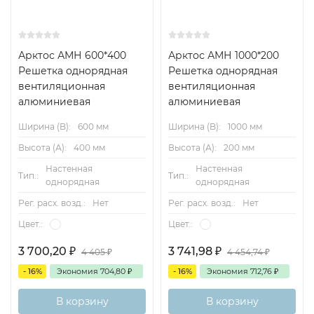
Арктос АМН 600*400
Арктос АМН 1000*200
Решетка однорядная
Решетка однорядная
вентиляционная
вентиляционная
алюминиевая
алюминиевая
Ширина (B):
600 мм
Ширина (B):
1000 мм
Высота (А):
400 мм
Высота (А):
200 мм
Настенная
Настенная
Тип.:
Тип.:
однорядная
однорядная
Рег. расх. возд.:
Нет
Рег. расх. возд.:
Нет
Цвет.:
Цвет.:
3 700,20
₽
3 741,98
₽
4 405
₽
4 454,74
₽
- 16%
Экономия
704,80
₽
- 16%
Экономия
712,76
₽
В корзину
В корзину