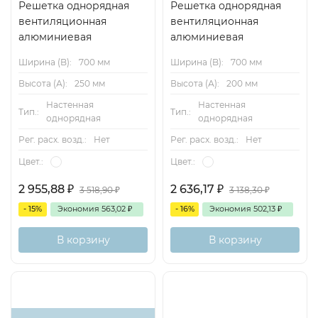
Решетка однорядная
Решетка однорядная
вентиляционная
вентиляционная
алюминиевая
алюминиевая
Ширина (B):
700 мм
Ширина (B):
700 мм
Высота (А):
250 мм
Высота (А):
200 мм
Настенная
Настенная
Тип.:
Тип.:
однорядная
однорядная
Рег. расх. возд.:
Нет
Рег. расх. возд.:
Нет
Цвет.:
Цвет.:
2 955,88
₽
2 636,17
₽
3 518,90
₽
3 138,30
₽
- 15%
Экономия
563,02
₽
- 16%
Экономия
502,13
₽
В корзину
В корзину