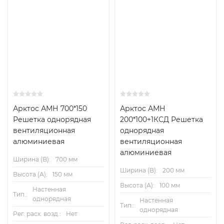
Арктос АМН 700*150
Арктос АМН
Решетка однорядная
200*100+1КСД Решетка
вентиляционная
однорядная
алюминиевая
вентиляционная
алюминиевая
Ширина (B):
700 мм
Ширина (B):
200 мм
Высота (А):
150 мм
Высота (А):
100 мм
Настенная
Тип.:
однорядная
Настенная
Тип.:
однорядная
Рег. расх. возд.:
Нет