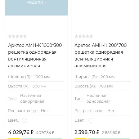
недели -
Арктос АМН-К 1000*300
Арктос АМН-К 200*700
решетка однорядная
решетка однорядная
вентиляционная
вентиляционная
алюминиевая
алюминиевая
Ширина (B):
1000 мм
Ширина (B):
200 мм
Высота (А):
300 мм
Высота (А):
700 мм
Настенная
Настенная
Тип.:
Тип.:
однорядная
однорядная
Рег. расх. возд.:
Нет
Рег. расх. возд.:
Нет
Цвет.:
Цвет.:
4 029,76
₽
2 398,70
₽
4 797,34
₽
2 855,60
₽