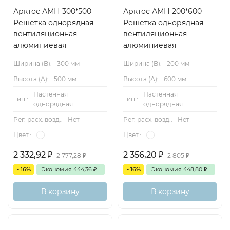
Арктос АМН 300*500
Арктос АМН 200*600
Решетка однорядная
Решетка однорядная
вентиляционная
вентиляционная
алюминиевая
алюминиевая
Ширина (B):
300 мм
Ширина (B):
200 мм
Высота (А):
500 мм
Высота (А):
600 мм
Настенная
Настенная
Тип.:
Тип.:
однорядная
однорядная
Рег. расх. возд.:
Нет
Рег. расх. возд.:
Нет
Цвет.:
Цвет.:
2 332,92
₽
2 356,20
₽
2 777,28
₽
2 805
₽
- 16%
Экономия
444,36
₽
- 16%
Экономия
448,80
₽
В корзину
В корзину