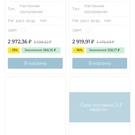
Настенная
Настенная
Тип.:
Тип.:
однорядная
однорядная
Рег. расх. возд.:
Нет
Рег. расх. возд.:
Нет
Цвет.:
Цвет.:
2 972,36
₽
2 919,91
₽
3 538,52
₽
3 476,09
₽
- 15%
Экономия
566,16
₽
- 16%
Экономия
556,17
₽
В корзину
В корзину
- Срок поставки: 2-3
недели -