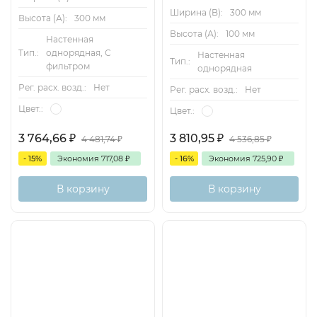
Ширина (B):
300 мм
Высота (А):
300 мм
Высота (А):
100 мм
Настенная
Тип.:
однорядная, С
Настенная
Тип.:
фильтром
однорядная
Рег. расх. возд.:
Нет
Рег. расх. возд.:
Нет
Цвет.:
Цвет.:
3 764,66
₽
3 810,95
₽
4 481,74
₽
4 536,85
₽
- 15%
Экономия
717,08
₽
- 16%
Экономия
725,90
₽
В корзину
В корзину