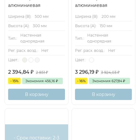
алюминиевая
алюминиевая
Ширина (B):
500 мм
Ширина (B):
200 мм
Высота (А):
300 мм
Высота (А):
150 мм
Настенная
Настенная
Тип.:
Тип.:
однорядная
однорядная
Рег. расх. возд.:
Нет
Рег. расх. возд.:
Нет
Цвет.:
Цвет.:
2 394,84
₽
3 296,19
₽
2 851
₽
3 924,03
₽
- 15%
Экономия
456,16
₽
- 16%
Экономия
627,84
₽
В корзину
В корзину
- Срок поставки: 2-3