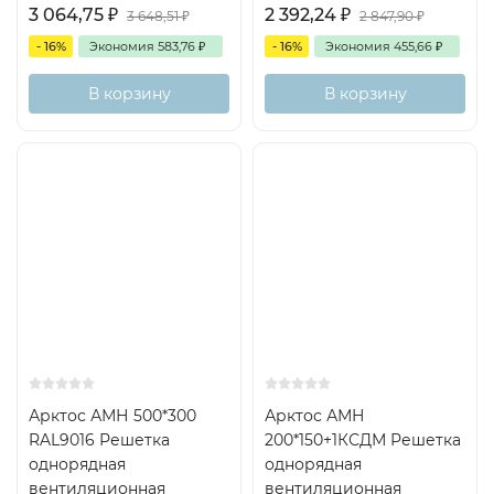
3 064,75
₽
2 392,24
₽
3 648,51
₽
2 847,90
₽
- 16%
Экономия
583,76
₽
- 16%
Экономия
455,66
₽
В корзину
В корзину
Арктос АМН 500*300
Арктос АМН
RAL9016 Решетка
200*150+1КСДМ Решетка
однорядная
однорядная
вентиляционная
вентиляционная