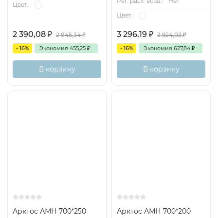
Рег. расх. возд.:
Нет
Цвет.:
Цвет.:
2 390,08
₽
3 296,19
₽
2 845,34
₽
3 924,03
₽
- 16%
Экономия
455,25
₽
- 16%
Экономия
627,84
₽
В корзину
В корзину
Арктос АМН 700*250
Арктос АМН 700*200