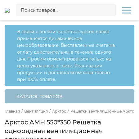
В связи с волатильностью курсов валют
применяется динамическое
ценообразование. Выставленные счета на
оплату действительны в течение одного
дня. Просим ориентироваться только на
цены указанные в счёте. Реализация
продукции и доставка возможна только
при 100% оплате.
КАТАЛОГ ТОВАРОВ
Главная
/
Вентиляция
/
Арктос
/
Решетки вентиляционные Арктос
Арктос АМН 550*350 Решетка
однорядная вентиляционная