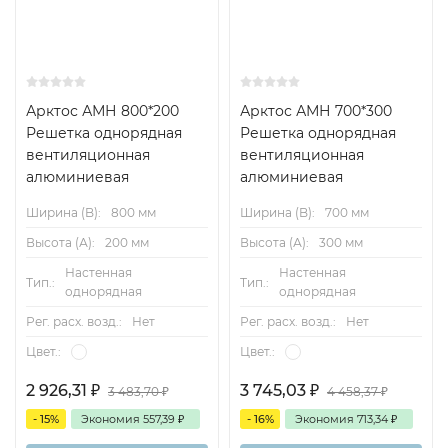
Арктос АМН 800*200
Арктос АМН 700*300
Решетка однорядная
Решетка однорядная
вентиляционная
вентиляционная
алюминиевая
алюминиевая
Ширина (B):
800 мм
Ширина (B):
700 мм
Высота (А):
200 мм
Высота (А):
300 мм
Настенная
Настенная
Тип.:
Тип.:
однорядная
однорядная
Рег. расх. возд.:
Нет
Рег. расх. возд.:
Нет
Цвет.:
Цвет.:
2 926,31
₽
3 745,03
₽
3 483,70
₽
4 458,37
₽
- 15%
Экономия
557,39
₽
- 16%
Экономия
713,34
₽