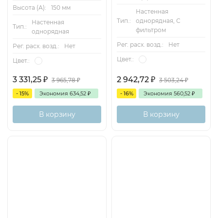
Высота (А):
150 мм
Настенная
Тип.:
однорядная, С
Настенная
Тип.:
фильтром
однорядная
Рег. расх. возд.:
Нет
Рег. расх. возд.:
Нет
Цвет.:
Цвет.:
3 331,25
₽
2 942,72
₽
3 965,78
₽
3 503,24
₽
- 15%
Экономия
634,52
₽
- 16%
Экономия
560,52
₽
В корзину
В корзину