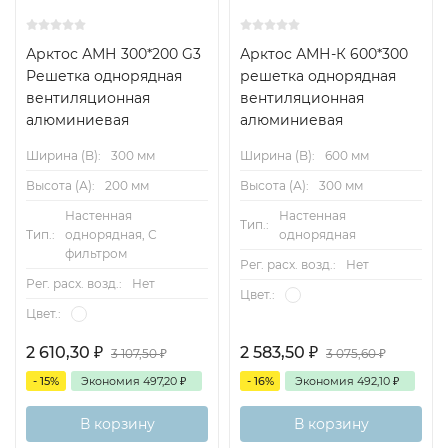
Арктос АМН 300*200 G3
Арктос АМН-К 600*300
Решетка однорядная
решетка однорядная
вентиляционная
вентиляционная
алюминиевая
алюминиевая
Ширина (B):
300 мм
Ширина (B):
600 мм
Высота (А):
200 мм
Высота (А):
300 мм
Настенная
Настенная
Тип.:
Тип.:
однорядная, С
однорядная
фильтром
Рег. расх. возд.:
Нет
Рег. расх. возд.:
Нет
Цвет.:
Цвет.:
2 610,30
₽
2 583,50
₽
3 107,50
₽
3 075,60
₽
- 15%
Экономия
497,20
₽
- 16%
Экономия
492,10
₽
В корзину
В корзину