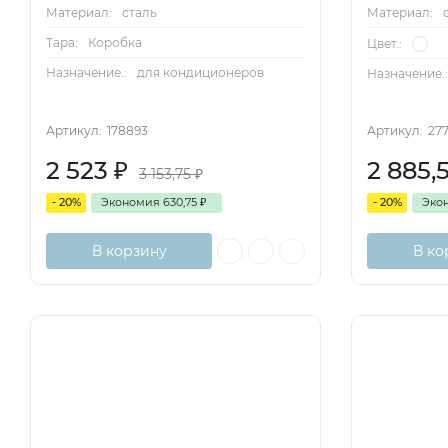
Материал:
сталь
Материал:
Тара:
Коробка
Цвет.:
Назначение.:
для кондиционеров
Назначение.
Артикул:
178893
Артикул:
27
2 523
₽
2 885,
3 153,75
₽
- 20%
Экономия
630,75
₽
- 20%
Эко
В корзину
В ко