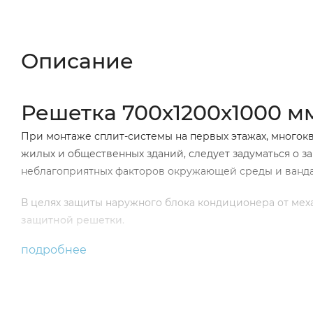
Описание
Характеристики
Отзывы (
Описание
Решетка 700х1200х1000 м
При монтаже сплит-системы на первых этажах, многокв
жилых и общественных зданий, следует задуматься о 
неблагоприятных факторов окружающей среды и ванда
В целях защиты наружного блока кондиционера от ме
защитной решетки
.
подробнее
В комплект антивандальной решетки 
Три стенки (две боковых и одна передняя) в виде 
Козырек из листа жести;