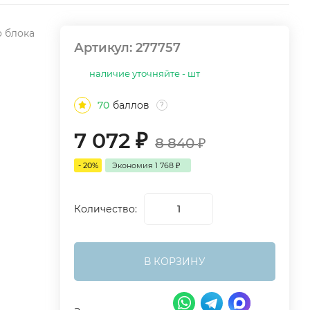
 блока
Артикул:
277757
наличие уточняйте - шт
70
баллов
?
7 072
₽
8 840
₽
- 20%
Экономия
1 768
₽
Количество:
В КОРЗИНУ