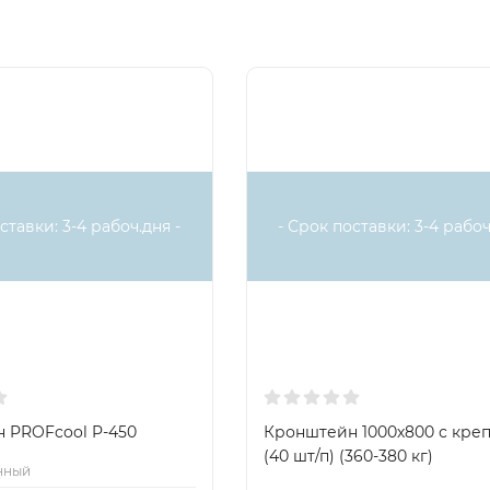
еские повреждения наружного блока от падения сосулек, 
белый цвет порошковым способом, что защищает металл к 
дят крепежи для установки антивандальной защиты на стену,
артонной коробке. Для сборки и монтажа антивандальной 
ставки: 3-4 рабоч.дня -
- Срок поставки: 3-4 рабоч
 за исключением необходимости использования услуг альпи
а
очень просто, так как для этого необходимо знать лишь
м по 5 или 10 см, полученные размеры и будут служить да
диционера
с внешним блоком нестандартного размера. В эт
 PROFcool P-450
Кронштейн 1000х800 с кре
(40 шт/п) (360-380 кг)
нный