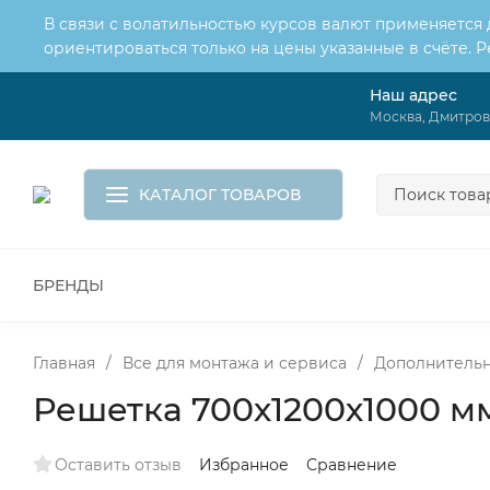
В связи с волатильностью курсов валют применяется
ориентироваться только на цены указанные в счёте. 
Наш адрес
О нас
Услуги
Москва, Дмитровс
Доставка и оплата
Обмен и возврат
Контакты
Корзина
КАТАЛОГ ТОВАРОВ
БРЕНДЫ
ВСЕ ДЛЯ МОНТАЖА И СЕРВИСА
К
ВОДОСНАБЖЕНИЕ
КАНАЛИЗА
Главная
/
Все для монтажа и сервиса
/
Дополнительн
Решетка 700х1200х1000 м
Оставить отзыв
Избранное
Сравнение