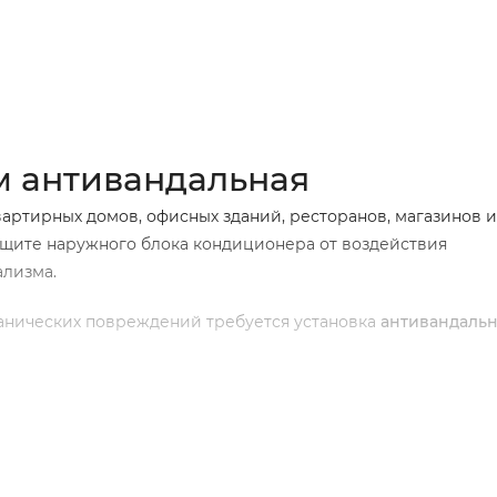
0)
м антивандальная
артирных домов, офисных зданий, ресторанов, магазинов и
защите наружного блока кондиционера от воздействия
лизма.
ханических повреждений требуется установка
антивандаль
для кондиционера входит:
решетчатой сетки с размером ячейки примерно 2 см;