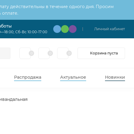
лату действительны в течение одного дня. Просим
 оплате.
аботы
Личный кабинет
—18:00; Сб-Вс 10:00-17:00
Корзина пуста
0
0
0
Распродажа
Актуальное
Новинки
тивандальная