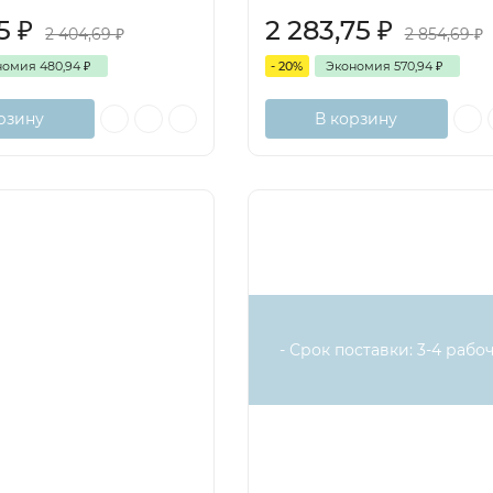
75
₽
2 283,75
₽
2 404,69
₽
2 854,69
₽
номия
480,94
₽
- 20%
Экономия
570,94
₽
рзину
В корзину
- Срок поставки: 3-4 рабоч