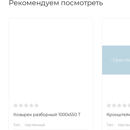
Рекомендуем посмотреть
Крепеж для сборки.
Цельнометаллический козырек предотвращает механич
и прочих предметов. Решетка стандартно окрашена в 
долгое время. В комплект поставки, как правило, не вхо
нужно подбирать в зависимости от типа стен.
Комплект поставляется в разборном виде, в плоской к
- Срок по
для кондиционера не требуется специальных навыков,
Подобрать антивандальную решетку для кондиционер
габаритные размеры наружного блока и прибавить к ни
для подбора решетки. Иногда необходима
защита кон
случае есть два варианта выхода из ситуации.
Козырек разборный 1000х550 Т
Кронштейн
Тип.:
Настенный
Тип.:
Насте