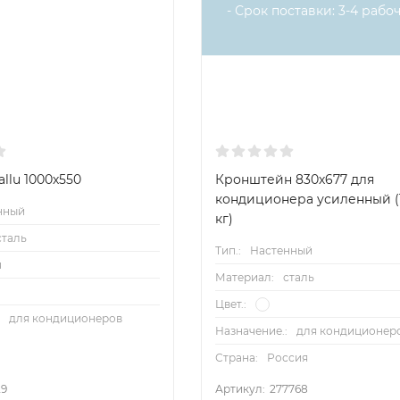
- Срок поставки: 3-4 рабоч
llu 1000х550
Кронштейн 830х677 для
кондиционера усиленный (
нный
кг)
сталь
Тип.:
Настенный
u
Материал:
сталь
Цвет.:
:
для кондиционеров
Назначение.:
для кондиционер
Страна:
Россия
29
Артикул:
277768