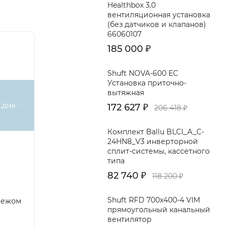
Healthbox 3.0
вентиляционная установка
(без датчиков и клапанов)
66060107
осадков
185 000
₽
коррозии
 т. к. их
Shuft NOVA-600 EC
Установка приточно-
вытяжная
решетки
.дня -
172 627
₽
206 418
₽
ниста.
Комплект Ballu BLCI_A_C-
24HN8_V3 инверторной
нными
сплит-системы, кассетного
ом
типа
82 740
₽
118 200
₽
Shuft RFD 700x400-4 VIM
пежом
прямоугольный канальный
вентилятор