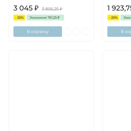
3 045
₽
1 923,
3 806,25
₽
- 20%
Экономия
761,25
₽
- 20%
Эко
В корзину
В ко