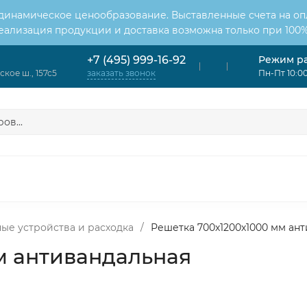
 динамическое ценообразование. Выставленные счета на оп
Реализация продукции и доставка возможна только при 100%
Режим р
+7 (495) 999-16-92
кое ш., 157с5
Пн-Пт 10:00
заказать звонок
ОНДИЦИОНЕРЫ
ВЕНТИЛЯЦИЯ
ОТОПЛЕНИЕ
ЦИЯ
ые устройства и расходка
/
Решетка 700х1200х1000 мм ан
м антивандальная