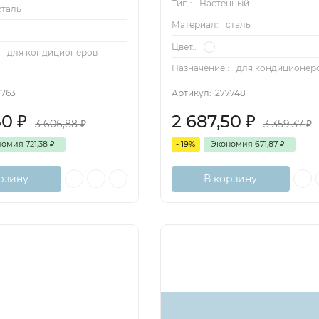
Тип.:
Настенный
сталь
Материал:
сталь
Цвет.:
:
для кондиционеров
Назначение.:
для кондиционер
7763
Артикул:
277748
50
₽
2 687,50
₽
3 606,88
₽
3 359,37
₽
номия
721,38
₽
- 19%
Экономия
671,87
₽
рзину
В корзину