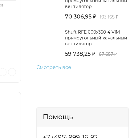
прямоугольный канальный
ов
вентилятор
70 306,95
103 165
₽
₽
Shuft RFE 600x350-4 VIM
прямоугольный канальный
вентилятор
59 738,25
87 657
₽
₽
Смотреть все
Помощь
+7 (495) 999-16-92