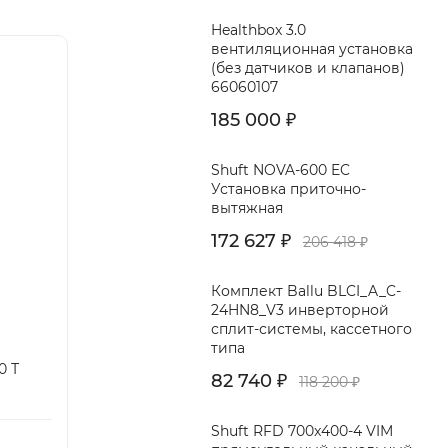
Healthbox 3.0
вентиляционная установка
(без датчиков и клапанов)
66060107
185 000
₽
Shuft NOVA-600 EC
Установка приточно-
вытяжная
172 627
206 418
₽
₽
Комплект Ballu BLCI_A_C-
24HN8_V3 инверторной
сплит-системы, кассетного
типа
0 Т
82 740
118 200
₽
₽
Shuft RFD 700x400-4 VIM