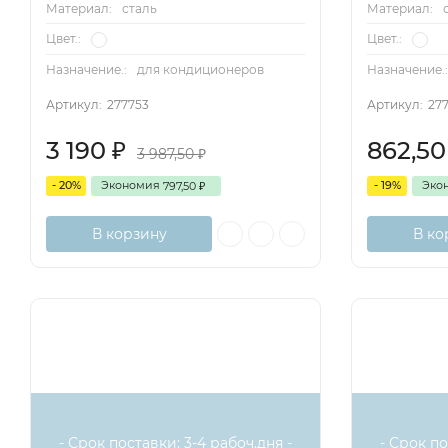
Материал:
сталь
Материал:
Цвет.:
Цвет.:
Назначение.:
для кондиционеров
Назначение.
Артикул:
277753
Артикул:
27
3 190
862,5
₽
3 987,50
₽
- 20%
Экономия
- 19%
Эко
797,50
₽
В корзину
В ко
- Срок поставки: 3-4 рабоч.дня -
- Срок по