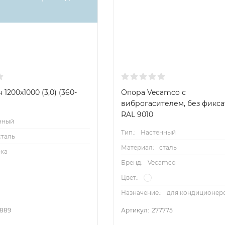
1200х1000 (3,0) (360-
Опора Vecamco с
виброгасителем, без фикса
RAL 9010
нный
Тип.:
Настенный
сталь
Материал:
сталь
ка
Бренд:
Vecamco
Цвет.:
Назначение.:
для кондиционер
8889
Артикул:
277775