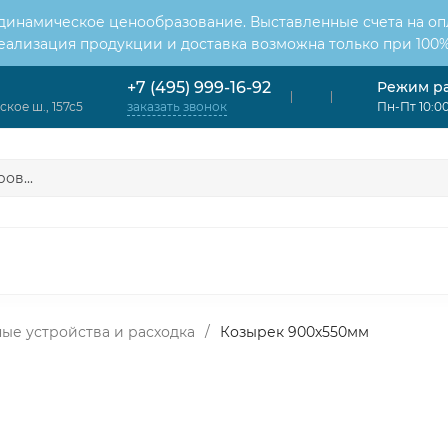
 динамическое ценообразование. Выставленные счета на оп
Реализация продукции и доставка возможна только при 100%
Режим р
+7 (495) 999-16-92
кое ш., 157с5
Пн-Пт 10:00
заказать звонок
ОНДИЦИОНЕРЫ
ВЕНТИЛЯЦИЯ
ОТОПЛЕНИЕ
ЦИЯ
ые устройства и расходка
/
Козырек 900х550мм