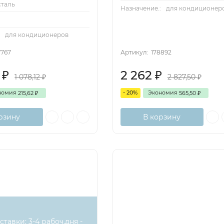
сталь
Назначение.:
для кондиционер
:
для кондиционеров
7767
Артикул:
178892
0
2 262
₽
₽
1 078,12
2 827,50
₽
₽
номия
- 20%
Экономия
215,62
565,50
₽
₽
рзину
В корзину
Снят с
поставок
ставки: 3-4 рабоч.дня -