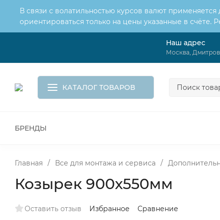
В связи с волатильностью курсов валют применяется
ориентироваться только на цены указанные в счёте. 
Наш адрес
О нас
Услуги
Москва, Дмитровс
Доставка и оплата
Обмен и возврат
Контакты
Корзина
КАТАЛОГ ТОВАРОВ
БРЕНДЫ
ВСЕ ДЛЯ МОНТАЖА И СЕРВИСА
К
ВОДОСНАБЖЕНИЕ
КАНАЛИЗА
Главная
/
Все для монтажа и сервиса
/
Дополнительн
Козырек 900х550мм
Оставить отзыв
Избранное
Сравнение