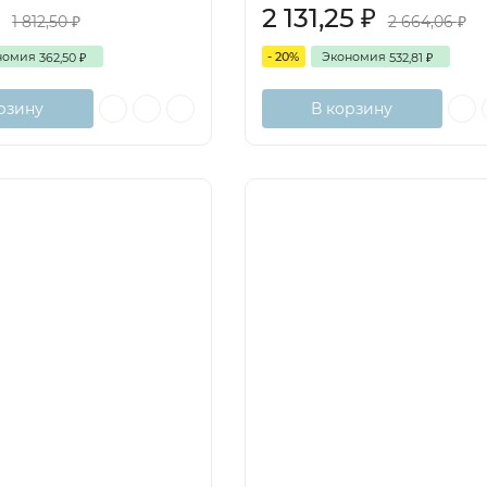
2 131,25
₽
₽
1 812,50
2 664,06
₽
₽
номия
- 20%
Экономия
362,50
532,81
₽
₽
рзину
В корзину