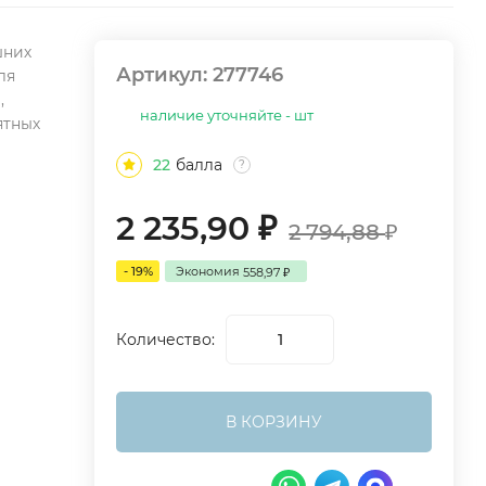
шних
Артикул:
277746
ля
,
наличие уточняйте - шт
ятных
22
балла
?
2 235,90
₽
2 794,88
₽
- 19%
Экономия
558,97
₽
Количество:
В КОРЗИНУ