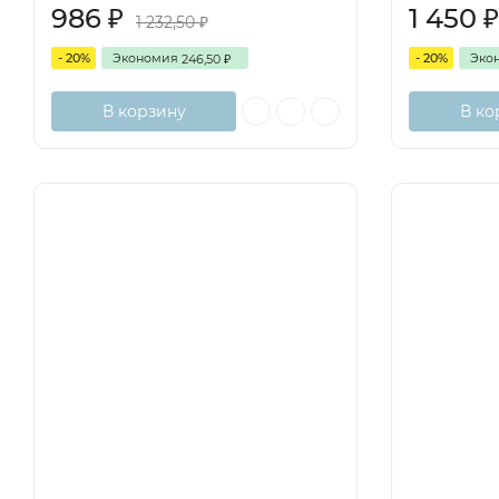
986
1 450
₽
1 232,50
₽
- 20%
Экономия
- 20%
Эко
246,50
₽
В корзину
В ко