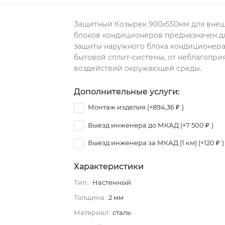
Защитный Козырек 900х550мм для вне
блоков кондиционеров предназначен д
защиты наружного блока кондиционера
бытовой сплит-системы, от неблагопри
воздействий окружающей среды.
Дополнительные услуги:
Монтаж изделия (+
894,36
)
₽
Выезд инженера до МКАД (+
7 500
)
₽
Выезд инженера за МКАД (1 км) (+
120
)
₽
Характеристики
Тип.:
Настенный
Толщина:
2 мм
Материал:
сталь