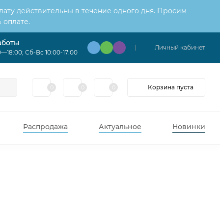
лату действительны в течение одного дня. Просим
 оплате.
аботы
Личный кабинет
—18:00; Сб-Вс 10:00-17:00
Корзина пуста
0
0
0
Распродажа
Актуальное
Новинки