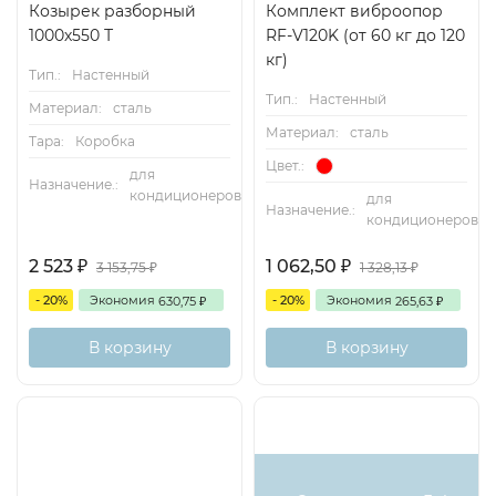
Козырек разборный
Комплект виброопор
1000х550 Т
RF-V120K (от 60 кг до 120
кг)
Тип.:
Настенный
Тип.:
Настенный
Материал:
сталь
Материал:
сталь
Тара:
Коробка
Цвет.:
для
Назначение.:
кондиционеров
для
Назначение.:
кондиционеров
2 523
1 062,50
3 153,75
1 328,13
₽
₽
₽
₽
- 20%
Экономия
- 20%
Экономия
630,75
265,63
₽
₽
В корзину
В корзину