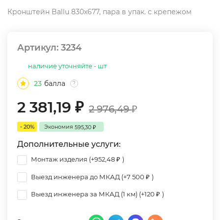
Кронштейн Ballu 830х677, пара в упак. с крепежом
Артикул:
3234
наличие уточняйте - шт
23
балла
?
2 381,19
₽
2 976,49
₽
- 20%
Экономия
595,30
₽
Дополнительные услуги:
Монтаж изделия (+
952,48
)
₽
Выезд инженера до МКАД (+
7 500
)
₽
Выезд инженера за МКАД (1 км) (+
120
)
₽