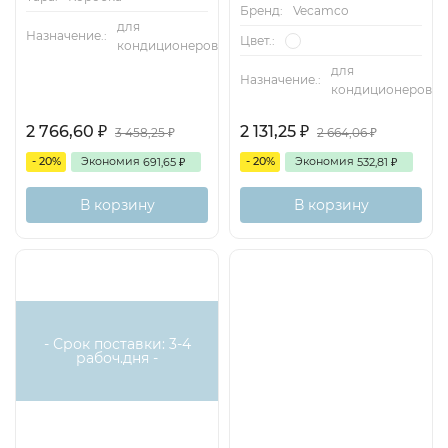
Бренд:
Vecamco
для
Назначение.:
Цвет.:
кондиционеров
для
Назначение.:
кондиционеров
2 766,60
2 131,25
3 458,25
2 664,06
₽
₽
₽
₽
- 20%
Экономия
- 20%
Экономия
691,65
532,81
₽
₽
В корзину
В корзину
- Срок поставки: 3-4
рабоч.дня -