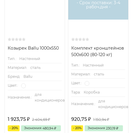
- Срок поставки: 3-4
рабоч.дня -
Козырек Ballu 1000х550
Комплект кронштейнов
500х600 (80-120 кг)
Тип.:
Настенный
Тип.:
Настенный
Материал:
сталь
Материал:
сталь
Бренд:
Ballu
Цвет.:
Цвет.:
Тара:
Коробка
для
Назначение.:
кондиционеров
для
Назначение.:
кондиционеров
1 923,75
920,75
2 404,69
1 150,94
₽
₽
₽
₽
- 20%
Экономия
- 20%
Экономия
480,94
230,19
₽
₽