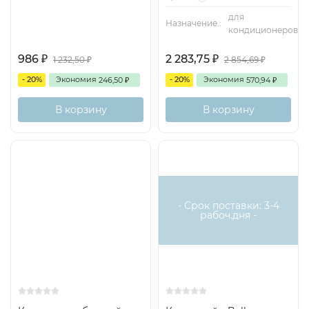
для
Назначение.:
кондиционеров
986
2 283,75
1 232,50
2 854,69
₽
₽
₽
₽
- 20%
Экономия
- 20%
Экономия
246,50
570,94
₽
₽
В корзину
В корзину
- Срок поставки: 3-4
рабоч.дня -