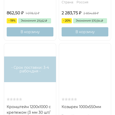
Страна:
Россия
862,50
2 283,75
1 078,12
2 854,69
₽
₽
₽
₽
- 19%
Экономия
- 20%
Экономия
215,62
570,94
₽
₽
В корзину
В корзину
- Срок поставки: 3-4
рабоч.дня -
Кронштейн 1200х1000 с
Козырек 1000х550мм
крепежом (3 мм 30 шт/