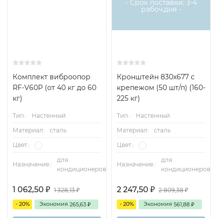
- Срок поставки: 3-4
рабоч.дня -
Комплект виброопор
Кронштейн 830х677 с
RF-V60P (от 40 кг до 60
крепежом (50 шт/п) (160-
кг)
225 кг)
Тип.:
Настенный
Тип.:
Настенный
Материал:
сталь
Материал:
сталь
Цвет.:
Цвет.:
для
для
Назначение.:
Назначение.:
кондиционеров
кондиционеров
1 062,50
2 247,50
1 328,13
2 809,38
₽
₽
₽
₽
- 20%
Экономия
- 20%
Экономия
265,63
561,88
₽
₽