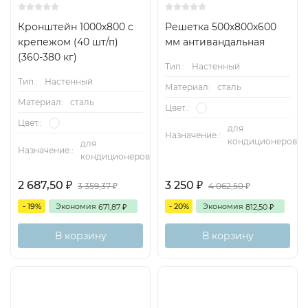
Кронштейн 1000х800 с
Решетка 500х800х600
крепежом (40 шт/п)
мм антивандальная
(360-380 кг)
Тип.:
Настенный
Тип.:
Настенный
Материал:
сталь
Материал:
сталь
Цвет.:
Цвет.:
для
Назначение.:
кондиционеров
для
Назначение.:
кондиционеров
2 687,50
3 250
3 359,37
4 062,50
₽
₽
₽
₽
- 19%
Экономия
- 20%
Экономия
671,87
812,50
₽
₽
В корзину
В корзину