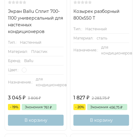
Экран Ballu Сплит 700-
Козырек разборный
1100 универсальный для
800х550 Т
настенных
Тип.:
Настенный
кондиционеров
Материал:
сталь
Тип.:
Настенный
для
Назначение.:
Материал:
Пластик
кондиционеров
Бренд:
Ballu
Цвет.:
для
Назначение.:
кондиционеров
3 045
1 827
3 806
2 283,75
₽
₽
₽
₽
- 19%
Экономия
- 20%
Экономия
761
456,75
₽
₽
В корзину
В корзину