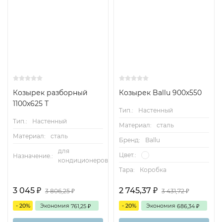
Козырек разборный
Козырек Ballu 900х550
1100х625 Т
Тип.:
Настенный
Тип.:
Настенный
Материал:
сталь
Материал:
сталь
Бренд:
Ballu
для
Цвет.:
Назначение.:
кондиционеров
Тара:
Коробка
3 045
2 745,37
3 806,25
3 431,72
₽
₽
₽
₽
- 20%
Экономия
- 20%
Экономия
761,25
686,34
₽
₽