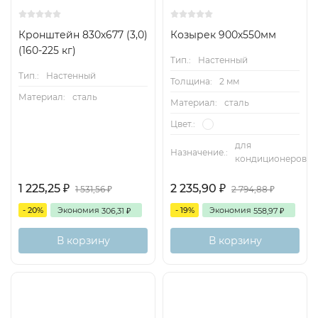
Кронштейн 830х677 (3,0)
Козырек 900х550мм
(160-225 кг)
Тип.:
Настенный
Тип.:
Настенный
Толщина:
2 мм
Материал:
сталь
Материал:
сталь
Цвет.:
для
Назначение.:
кондиционеров
1 225,25
2 235,90
1 531,56
2 794,88
₽
₽
₽
₽
- 20%
Экономия
- 19%
Экономия
306,31
558,97
₽
₽
В корзину
В корзину