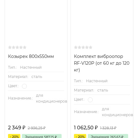
Козырек 800х550мм
Комплект виброопор
RF-V120P (от 60 кг до 120
Тип.:
Настенный
кг)
Материал:
сталь
Тип.:
Настенный
Цвет.:
Материал:
сталь
для
Назначение.:
Цвет.:
кондиционеров
для
Назначение.:
кондиционеров
2 349
1 062,50
2 936,25
1 328,13
₽
₽
₽
₽
- 20%
Экономия
- 20%
Экономия
587,25
265,63
₽
₽