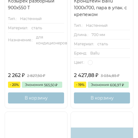
Козырек разборный
Кронштейн Ballu
900х550 Т
1000x700, пара в упак. с
крепежом
Тип.:
Настенный
Тип.:
Настенный
Материал:
сталь
Длина.:
700 мм
для
Назначение.:
кондиционеров
Материал:
сталь
Бренд:
Ballu
Цвет.:
2 262
2 427,88
2 827,50
3 034,85
₽
₽
₽
₽
- 20%
Экономия
- 19%
Экономия
565,50
606,97
₽
₽
В корзину
В корзину