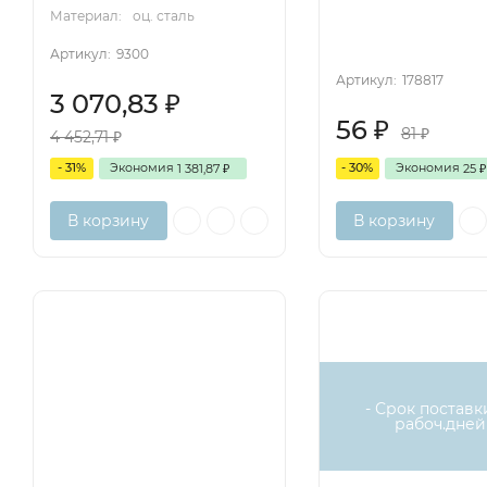
Материал:
оц. сталь
Артикул:
9300
Артикул:
178817
3 070,83
₽
56
₽
81
₽
4 452,71
₽
- 31%
Экономия
- 30%
Экономия
1 381,87
25
₽
₽
В корзину
В корзину
- Срок поставки
рабоч.дней 