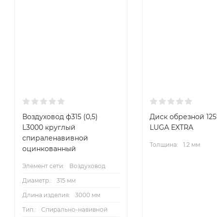
Воздуховод ф315 (0,5)
Диск обрезной 125*
L3000 круглый
LUGA EXTRA
спираленавивной
Толщина:
1.2 мм
оцинкованный
Элемент сети:
Воздуховод
Диаметр.:
315 мм
Длина изделия:
3000 мм
Тип.:
Спирально-навивной