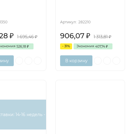
1350
Артикул:
282210
,28
906,07
₽
₽
1 695,46
1 313,81
₽
₽
Экономия
- 31%
Экономия
526,18
407,74
₽
₽
зину
В корзину
тавки: 14-16 недель -