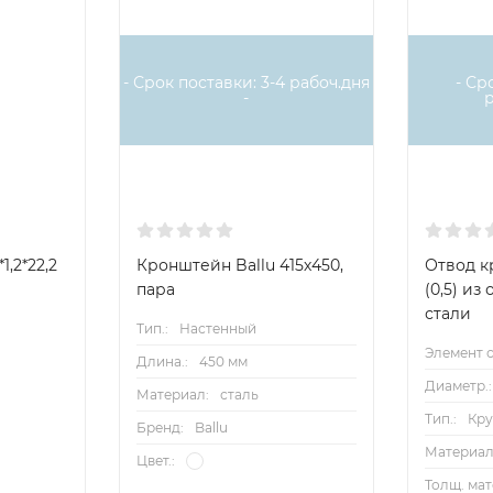
- Срок поставки: 3-4 рабоч.дня
- Ср
-
1,2*22,2
Кронштейн Ballu 415х450,
Отвод к
пара
(0,5) и
стали
Тип.:
Настенный
Элемент с
Длина.:
450 мм
Диаметр.:
Материал:
сталь
Тип.:
Кр
Бренд:
Ballu
Материал
Цвет.:
Толщ. мат