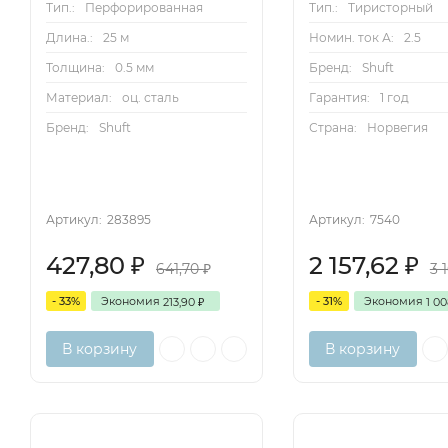
Тип.:
Перфорированная
Тип.:
Тиристорный
Длина.:
25 м
Номин. ток А:
2.5
Толщина:
0.5 мм
Бренд:
Shuft
Материал:
оц. сталь
Гарантия:
1 год
Бренд:
Shuft
Страна:
Норвегия
Артикул:
283895
Артикул:
7540
427,80
2 157,62
₽
₽
641,70
3 
₽
- 33%
Экономия
- 31%
Экономия
213,90
1 0
₽
В корзину
В корзину