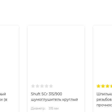
вный
Shuft SCr 315/900
Шпилька
и (в
шумоглушитель круглый
резьбов
прочнос
Диаметр.:
315 мм