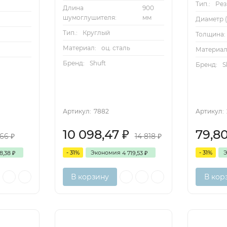
Тип.:
Ре
Длина
900
шумоглушителя:
мм
Диаметр (
Тип.:
Круглый
Толщина:
Материал:
оц. сталь
Материал
Бренд:
Shuft
Бренд:
S
Артикул:
7882
Артикул:
10 098,47
79,8
₽
166
14 818
₽
₽
- 31%
Экономия
- 31%
08,38
4 719,53
₽
₽
В корзину
В кор