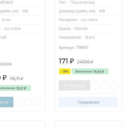
зьбовой
Тип.:
Под шпильку
дюйм, мм):
М8
Диаметр (дюйм, мм):
М8
8 мм
Материал:
оц. сталь
:
оц. сталь
Бренд:
Ozonair
huft
Назначение.:
В и К
Артикул:
178957
171
₽
247,95
₽
283918
- 31%
Экономия
76,95
₽
0
₽
115,71
₽
В корзину
Экономия
35,91
₽
зину
Предзаказ