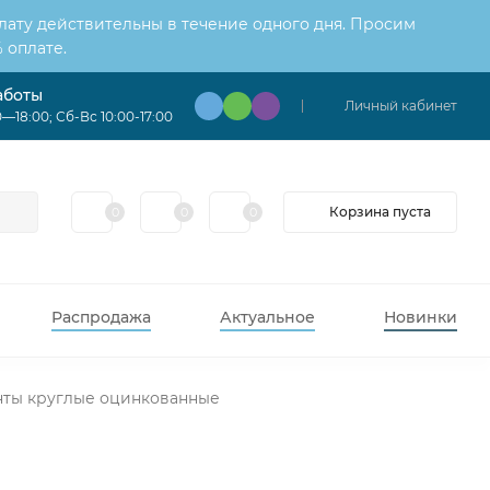
лату действительны в течение одного дня. Просим
 оплате.
аботы
Личный кабинет
—18:00; Сб-Вс 10:00-17:00
Корзина пуста
0
0
0
Распродажа
Актуальное
Новинки
нты круглые оцинкованные