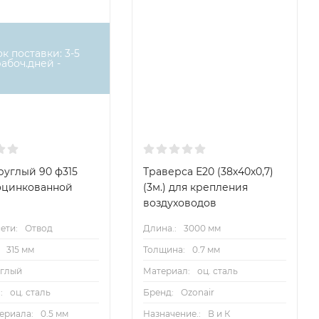
ок поставки: 3-5
рабоч.дней -
руглый 90 ф315
Траверса Е20 (38х40х0,7)
з оцинкованной
(3м.) для крепления
воздуховодов
ети:
Отвод
Длина.:
3000 мм
315 мм
Толщина:
0.7 мм
углый
Материал:
оц. сталь
:
оц. сталь
Бренд:
Ozonair
ериала:
0.5 мм
Назначение.:
В и К