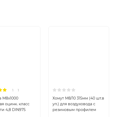
1
1
 М8x1000
Хомут М8/10 315мм (40 шт.в
ая оцинк. класс
уп.) для воздуховода с
ти 4,8 DIN975
резиновым профилем