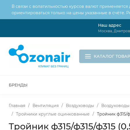
В связи с волатильностью курсов валют применяется
ориентироваться только на цены указанные в счёте. 
Наш адрес
О нас
Услуги
Москва, Дмитровс
Доставка и оплата
Обмен и возврат
Контакты
Корзина
КАТАЛОГ ТОВА
БРЕНДЫ
ВСЕ ДЛЯ МОНТАЖА И СЕРВИСА
К
ВОДОСНАБЖЕНИЕ
КАНАЛИЗА
Главная
/
Вентиляция
/
Воздуховоды
/
Воздуховоды
/
Тройники круглые оцинкованные
/
Тройник ф315/ф
Тройник ф315/ф315/ф315 (