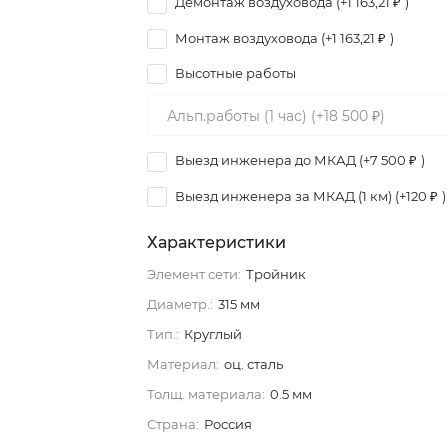
Демонтаж воздуховода (+
1 163,21
)
₽
Монтаж воздуховода (+
1 163,21
)
₽
Высотные работы
Выезд инженера до МКАД (+
7 500
)
₽
Выезд инженера за МКАД (1 км) (+
120
)
₽
Характеристики
Элемент сети:
Тройник
Диаметр.:
315 мм
Тип.:
Круглый
Материал:
оц. сталь
Толщ. материала:
0.5 мм
Страна:
Россия