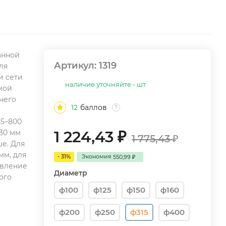
ванной
Артикул:
1319
ля
и сети
наличие уточняйте - шт
мой
 него
12
баллов
?
55–800
1 224,43
=30 мм
₽
1 775,43
₽
ше. Для
 мм, для
- 31%
Экономия
550,99
₽
овление
Диаметр
ого
ф100
ф125
ф150
ф160
ф200
ф250
ф315
ф400