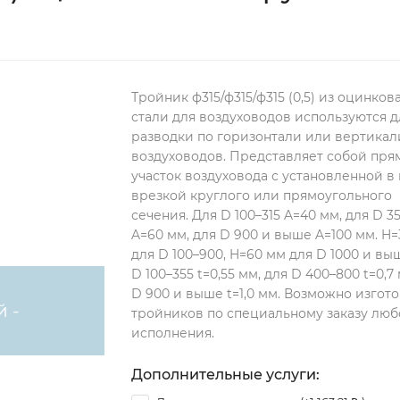
Тройник ф315/ф315/ф315 (0,5) из оцинко
стали для воздуховодов используются д
разводки по горизонтали или вертикал
воздуховодов. Представляет собой пря
участок воздуховода с установленной в
врезкой круглого или прямоугольного
сечения. Для D 100–315 A=40 мм, для D 3
A=60 мм, для D 900 и выше A=100 мм. H
для D 100–900, H=60 мм для D 1000 и вы
D 100–355 t=0,55 мм, для D 400–800 t=0,7
D 900 и выше t=1,0 мм. Возможно изгот
й -
тройников по специальному заказу люб
исполнения.
Дополнительные услуги: