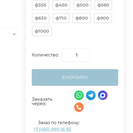
ф355
ф450
ф500
ф560
ф630
ф710
ф800
ф900
ф1000
Количество:
В КОРЗИНУ
Заказать
через:
Заказ по телефону:
+7 (495) 999-16-92