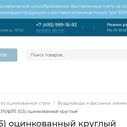
 динамическое ценообразование. Выставленные счета на оп
Реализация продукции и доставка возможна только при 100%
Режим р
+7 (495) 999-16-92
кое ш., 157с5
Пн-Пт 10:00
заказать звонок
РОВ
ОНДИЦИОНЕРЫ
ВЕНТИЛЯЦИЯ
ОТОПЛЕНИЕ
ЦИЯ
 из оцинкованной стали
/
Воздуховоды и фасонные элеме
315/ф315 (0,5) оцинкованный круглый
0,5) оцинкованный круглый