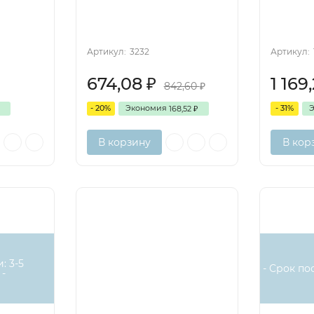
Артикул:
3232
Артикул:
674,08
1 169
₽
842,60
₽
- 20%
Экономия
- 31%
168,52
₽
В корзину
В кор
: 3-5
- Срок пос
-