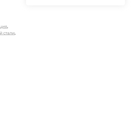
,
ция
,
й стали