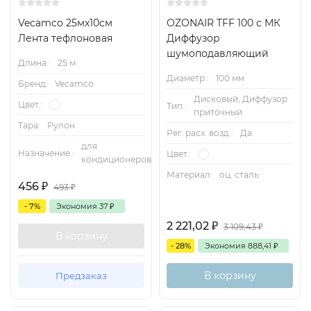
Vecamco 25мх10см
OZONAIR TFF 100 с МК
Лента тефлоновая
Диффузор
шумоподавляющий
Длина.:
25 м
Диаметр.:
100 мм
Бренд:
Vecamco
Дисковый, Диффузор
Цвет.:
Тип.:
приточный
Тара:
Рулон
Рег. расх. возд.:
Да
для
Назначение.:
Цвет.:
кондиционеров
Материал:
оц. сталь
456
₽
493
₽
- 7%
Экономия
37
₽
2 221,02
₽
3 109,43
₽
В корзину
- 28%
Экономия
888,41
₽
В корзину
Предзаказ