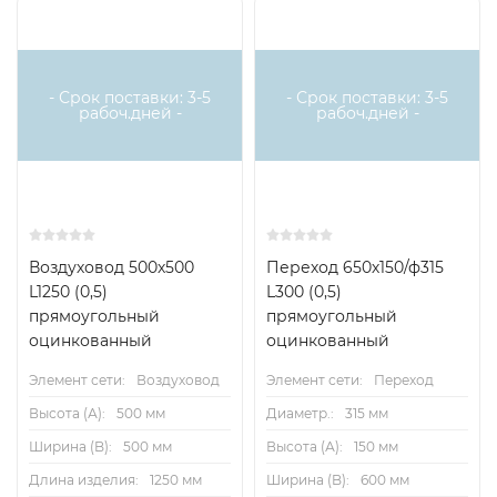
- Срок поставки: 3-5
- Срок поставки: 3-5
рабоч.дней -
рабоч.дней -
Воздуховод 500х500
Переход 650х150/ф315
L1250 (0,5)
L300 (0,5)
прямоугольный
прямоугольный
оцинкованный
оцинкованный
Элемент сети:
Воздуховод
Элемент сети:
Переход
Высота (А):
500 мм
Диаметр.:
315 мм
Ширина (B):
500 мм
Высота (А):
150 мм
Длина изделия:
1250 мм
Ширина (B):
600 мм