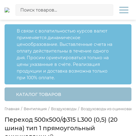
В связи с волатильностью курсов валют
применяется динамическое
ценообразование. Выставленные счета на
оплату действительны в течение одного
дня. Просим ориентироваться только на
цены указанные в счёте. Реализация
продукции и доставка возможна только
при 100% оплате.
КАТАЛОГ ТОВАРОВ
Главная
/
Вентиляция
/
Воздуховоды
/
Воздуховоды из оцинкованн
Переход 500х500/ф315 L300 (0,5) (20
шина) тип 1 прямоугольный