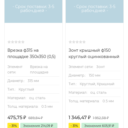
- Срок поставки: 3-5
- Срок поставки: 3-5
рабоч.дней -
рабоч.дней -
Врезка ф315 на
Зонт крышный ф150
площадке 350х350 (0,5)
круглый оцинкованный
Элемент
Врезка на
Элемент сети:
Зонт
сети:
площадке
Диаметр.:
150 мм
Диаметр.:
315 мм
Тип.:
Круглый, Крышный
Тип.:
Круглый
Материал:
оц. сталь
Материал:
оц. сталь
Толщ. материала:
0.5 мм
Толщ. материала:
0.5 мм
475,75
₽
1 346,47
₽
689,84
₽
1 952,38
₽
- 31%
Экономия
214,09
₽
- 31%
Экономия
605,91
₽