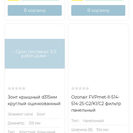
В корзину
В корзину
- Срок поставки: 3-5
рабоч.дней -
Зонт крышный d315мм
Ozonair FVPmet-II-514-
круглый оцинкованный
514-25-G2/K1/C2 фильтр
панельный
Элемент сети:
Зонт
Тип.:
панельный
Диаметр.:
315 мм
Ширина (B):
514 мм
Тип.:
Круглый, Крышный