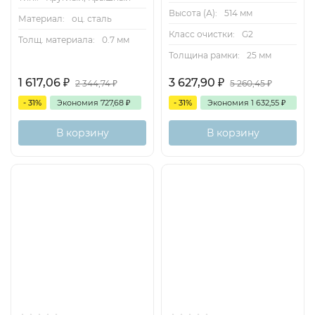
Высота (А):
514 мм
Материал:
оц. сталь
Класс очистки:
G2
Толщ. материала:
0.7 мм
Толщина рамки:
25 мм
1 617,06
₽
3 627,90
₽
2 344,74
₽
5 260,45
₽
- 31%
Экономия
727,68
₽
- 31%
Экономия
1 632,55
₽
В корзину
В корзину
Хит