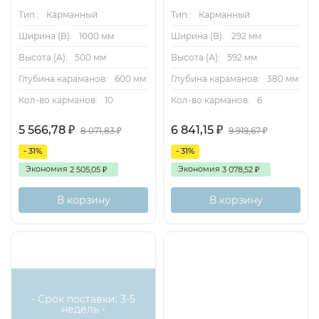
Тип.:
Карманный
Тип.:
Карманный
Ширина (B):
1000 мм
Ширина (B):
292 мм
Высота (А):
500 мм
Высота (А):
592 мм
Глубина караманов:
600 мм
Глубина караманов:
380 мм
Кол-во карманов:
10
Кол-во карманов:
6
5 566,78
6 841,15
₽
₽
8 071,83
9 919,67
₽
₽
- 31%
- 31%
Экономия
Экономия
2 505,05
3 078,52
₽
₽
В корзину
В корзину
- Срок поставки: 3-5
недель -