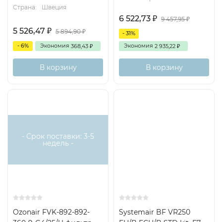
Страна:
Швеция
6 522,73
₽
9 457,95
₽
5 526,47
₽
5 894,90
₽
- 31%
- 6%
Экономия
Экономия
368,43
2 935,22
₽
₽
В корзину
В корзину
Есть
Снят с
аналог
поставок
- Срок поставки: 3-5
недель -
Ozonair FVK-892-892-
Systemair BF VR250