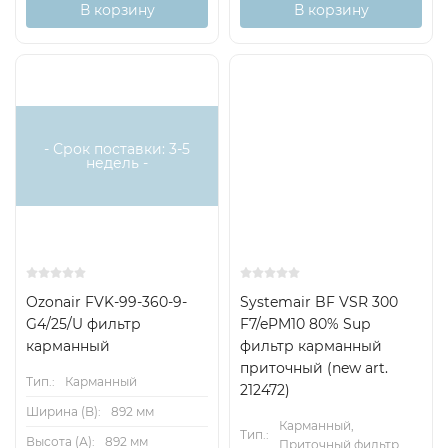
В корзину
В корзину
Есть
Снят с
аналог
поставок
- Срок поставки: 3-5
недель -
Ozonair FVK-99-360-9-
Systemair BF VSR 300
G4/25/U фильтр
F7/ePM10 80% Sup
карманный
фильтр карманный
приточный (new art.
Тип.:
Карманный
212472)
Ширина (B):
892 мм
Карманный,
Тип.:
Высота (А):
892 мм
Приточный фильтр