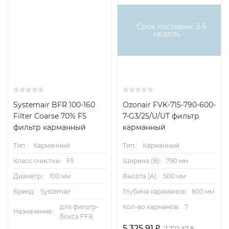
аналог
поставок
- Срок поставки: 3-5
недель -
Systemair BFR 100-160
Ozonair FVK-715-790-600-
Filter Coarse 70% F5
7-G3/25/U/UT фильтр
фильтр карманный
карманный
Тип.:
Карманный
Тип.:
Карманный
Класс очистки:
F5
Ширина (B):
790 мм
Диаметр.:
100 мм
Высота (А):
500 мм
Бренд:
Systemair
Глубина караманов:
600 мм
для фильтр-
Кол-во карманов:
7
Назначение.:
бокса FFR
5 325,91
₽
7 722,57
₽