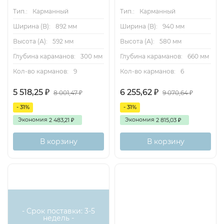
Тип.:
Карманный
Тип.:
Карманный
Ширина (B):
892 мм
Ширина (B):
940 мм
Высота (А):
592 мм
Высота (А):
580 мм
Глубина караманов:
300 мм
Глубина караманов:
660 мм
Кол-во карманов:
9
Кол-во карманов:
6
5 518,25
6 255,62
₽
₽
8 001,47
9 070,64
₽
₽
- 31%
- 31%
Экономия
Экономия
2 483,21
2 815,03
₽
₽
В корзину
В корзину
- Срок поставки: 3-5
недель -