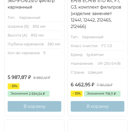
360-9-G4/25/U фильтр
EH/B ECH/B STD kit, F7,
карманный
G3, комплект фильтров
(изделие заменяет
Тип.:
Карманный
12441, 12442, 212465,
212466)
Ширина (B):
892 мм
Высота (А):
892 мм
Тип.:
Карманный
Глубина караманов:
360 мм
Класс очистки:
F7, G3
Кол-во карманов:
9
Бренд:
Systemair
Назначение.:
VR-250 EH/B
Страна:
Швеция
5 987,87
₽
8 682,41
₽
6 462,95
₽
7 181,06
₽
- 31%
Экономия
- 10%
Экономия
2 694,54
718,11
₽
₽
В корзину
В корзину
Есть
Снят с