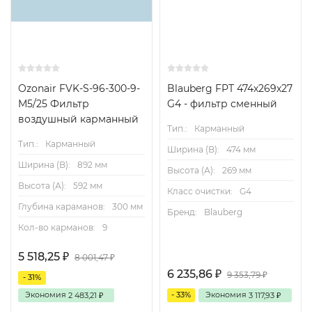
Ozonair FVK-S-96-300-9-
Blauberg FPT 474х269х27
M5/25 Фильтр
G4 - фильтр сменный
воздушный карманный
Тип.:
Карманный
Тип.:
Карманный
Ширина (B):
474 мм
Ширина (B):
892 мм
Высота (А):
269 мм
Высота (А):
592 мм
Класс очистки:
G4
Глубина караманов:
300 мм
Бренд:
Blauberg
Кол-во карманов:
9
5 518,25
₽
8 001,47
₽
6 235,86
₽
9 353,79
₽
- 31%
Экономия
- 33%
Экономия
2 483,21
3 117,93
₽
₽