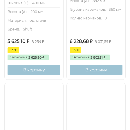
Высота (А):
892 мм
Ширина (B):
400 мм
Глубина караманов:
360 мм
Высота (А):
200 мм
Кол-во карманов:
9
Материал:
оц. сталь
Бренд:
Shuft
5 625,10
6 228,68
₽
₽
8 254
9 031,59
₽
₽
- 31%
- 31%
Экономия
Экономия
2 628,90
2 802,91
₽
₽
В корзину
В корзину
Есть
Снят с
аналог
поставок