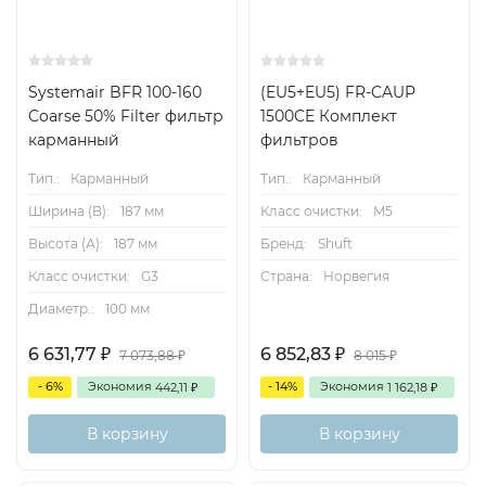
Systemair BFR 100-160
(EU5+EU5) FR-CAUP
Coarse 50% Filter фильтр
1500CE Комплект
карманный
фильтров
Тип.:
Карманный
Тип.:
Карманный
Ширина (B):
187 мм
Класс очистки:
M5
Высота (А):
187 мм
Бренд:
Shuft
Класс очистки:
G3
Страна:
Норвегия
Диаметр.:
100 мм
6 631,77
6 852,83
₽
₽
7 073,88
8 015
₽
₽
- 6%
Экономия
- 14%
Экономия
442,11
1 162,18
₽
₽
В корзину
В корзину