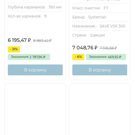
Глубина караманов:
360 мм
Класс очистки:
F7
Кол-во карманов:
9
Бренд:
Systemair
Назначение.:
SAVE VSR 300
Страна:
Швеция
6 195,47
₽
8 983,42
₽
7 048,76
₽
7 518,68
₽
- 31%
Экономия
- 6%
Экономия
2 787,96
469,92
₽
₽
В корзину
В корзину
Есть
Снят с
аналог
поставок