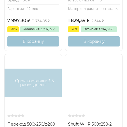
Бренд:
UCP
Класс очистки:
F5
Гарантия:
12 мес
Материал рамки:
оц. сталь
7 997,30
1 829,39
₽
₽
11 734,85
2 544
₽
₽
- 31%
Экономия
- 28%
Экономия
3 737,55
714,61
₽
₽
В корзину
В корзину
- Срок поставки: 3-5
рабоч.дней -
Переход 500х250/ф200
Shuft WHR 500x250-2