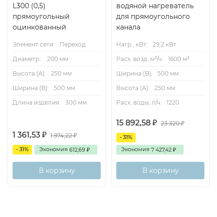
L300 (0,5)
водяной нагреватель
прямоугольный
для прямоугольного
оцинкованный
канала
Элемент сети:
Переход
Нагр., кВт:
29,2 кВт
Диаметр.:
200 мм
Расх. возд. м³/ч:
1600 м³
Высота (А):
250 мм
Ширина (B):
500 мм
Ширина (B):
500 мм
Высота (А):
250 мм
Длина изделия:
300 мм
Расх. воды, л/ч:
1220
15 892,58
₽
23 320
₽
1 361,53
₽
1 974,22
₽
- 31%
- 31%
Экономия
Экономия
612,69
7 427,42
₽
₽
В корзину
В корзину
Описание
Характеристики
Отзывы (0)