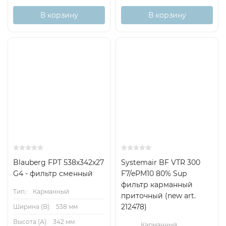
В корзину
В корзину
Есть
Снят с
аналог
поставок
Blauberg FPT 538x342x27
Systemair BF VTR 300
G4 - фильтр сменный
F7/ePM10 80% Sup
фильтр карманный
Тип.:
Карманный
приточный (new art.
212478)
Ширина (B):
538 мм
Высота (А):
342 мм
Карманный,