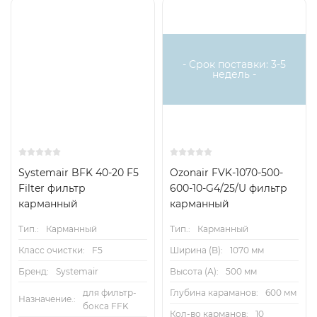
Есть
Снят с
аналог
поставок
- Срок поставки: 3-5
недель -
Systemair BFK 40-20 F5
Ozonair FVK-1070-500-
Filter фильтр
600-10-G4/25/U фильтр
карманный
карманный
Тип.:
Карманный
Тип.:
Карманный
Класс очистки:
F5
Ширина (B):
1070 мм
Бренд:
Systemair
Высота (А):
500 мм
для фильтр-
Глубина караманов:
600 мм
Назначение.:
бокса FFK
Кол-во карманов:
10