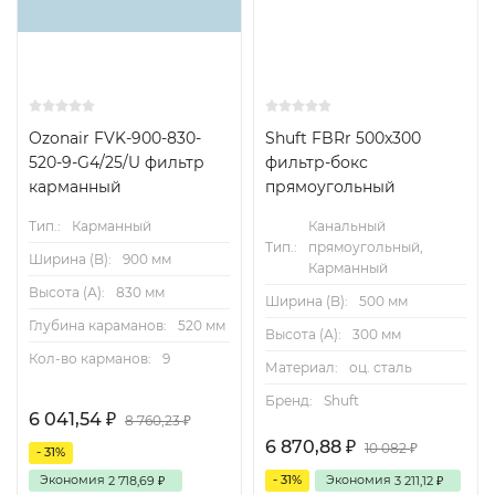
Ozonair FVK-900-830-
Shuft FBRr 500x300
520-9-G4/25/U фильтр
фильтр-бокс
карманный
прямоугольный
Тип.:
Карманный
Канальный
Тип.:
прямоугольный,
Ширина (B):
900 мм
Карманный
Высота (А):
830 мм
Ширина (B):
500 мм
Глубина караманов:
520 мм
Высота (А):
300 мм
Кол-во карманов:
9
Материал:
оц. сталь
Бренд:
Shuft
6 041,54
₽
8 760,23
₽
6 870,88
₽
10 082
₽
- 31%
Экономия
- 31%
Экономия
2 718,69
3 211,12
₽
₽