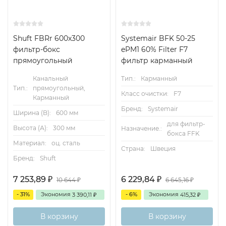
Shuft FBRr 600x300
Systemair BFK 50-25
фильтр-бокс
ePM1 60% Filter F7
прямоугольный
фильтр карманный
Канальный
Тип.:
Карманный
Тип.:
прямоугольный,
Класс очистки:
F7
Карманный
Бренд:
Systemair
Ширина (B):
600 мм
для фильтр-
Высота (А):
300 мм
Назначение.:
бокса FFK
Материал:
оц. сталь
Страна:
Швеция
Бренд:
Shuft
7 253,89
6 229,84
₽
₽
10 644
6 645,16
₽
₽
- 31%
Экономия
- 6%
Экономия
3 390,11
415,32
₽
₽
В корзину
В корзину