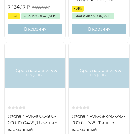
7 134,17
₽
7 609,78
₽
- 31%
- 6%
Экономия
Экономия
475,61
2 396,66
₽
₽
В корзину
В корзину
- Срок поставки: 3-5
- Срок поставки: 3-5
недель -
недель -
Ozonair FVK-1000-500-
Ozonair FVK-GF-592-292-
600-10-G4/25/U фильтр
380-6-F7/25 Фильтр
карманный
карманный