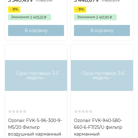
5 340,49
5 448,67
₽
₽
7 743,71
7 900,57
₽
₽
карманами из синтетического волокна. Класс очистки
- 31%
- 31%
G3, F5 (F7 по заказу).
Экономия
Экономия
2 403,22
2 451,90
₽
₽
В корзину
В корзину
- Срок поставки: 3-5
- Срок поставки: 3-5
недель -
недель -
Ozonair FVK-S-96-300-9-
Ozonair FVK-940-580-
M5/20 Фильтр
660-6-F7/25/U фильтр
воздушный карманный
карманный