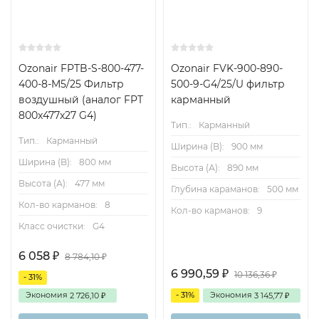
Ozonair FPTB-S-800-477-
Ozonair FVK-900-890-
400-8-M5/25 Фильтр
500-9-G4/25/U фильтр
воздушный (аналог FPT
карманный
800x477x27 G4)
Тип.:
Карманный
Тип.:
Карманный
Ширина (B):
900 мм
Ширина (B):
800 мм
Высота (А):
890 мм
Высота (А):
477 мм
Глубина караманов:
500 мм
Кол-во карманов:
8
Кол-во карманов:
9
Класс очистки:
G4
6 058
₽
8 784,10
₽
6 990,59
₽
10 136,36
₽
- 31%
Экономия
- 31%
Экономия
2 726,10
3 145,77
₽
₽