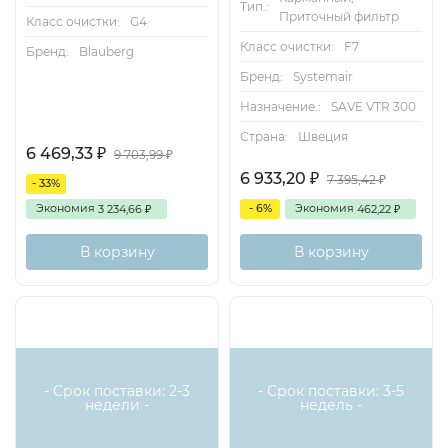
Тип.:
Приточный фильтр
Класс очистки:
G4
Класс очистки:
F7
Бренд:
Blauberg
Бренд:
Systemair
Назначение.:
SAVE VTR 300
Страна:
Швеция
6 469,33
₽
9 703,99
₽
6 933,20
₽
7 395,42
₽
- 33%
Экономия
- 6%
Экономия
3 234,66
462,22
₽
₽
В корзину
В корзину
- Срок поставки: 2-3
- Срок поставки: 3-5
недели -
недель -