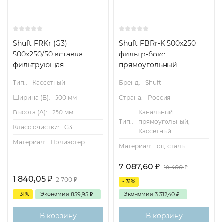
Shuft FRKr (G3)
Shuft FBRr-K 500x250
500x250/50 вставка
фильтр-бокс
фильтрующая
прямоугольный
Тип.:
Кассетный
Бренд:
Shuft
Ширина (B):
500 мм
Страна:
Россия
Высота (А):
250 мм
Канальный
Тип.:
прямоугольный,
Класс очистки:
G3
Кассетный
Материал:
Полиэстер
Материал:
оц. сталь
7 087,60
₽
10 400
₽
1 840,05
₽
2 700
₽
- 31%
- 31%
Экономия
Экономия
859,95
3 312,40
₽
₽
В корзину
В корзину