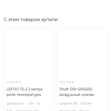
С этим товаром купили
LEFOO TS-2 2 метра
Shuft DRr 500x250
реле температуры
воздушный клапан
Диапазон t.:
-30 — 15
Ширина (B):
500 мм
Тип.:
Капиллярный
Высота (А):
250 мм