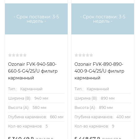
Очистка наружного и рециркуляционного воздуха от
пыли.
- Срок поставки: 3-5
- Срок поставки: 3-5
недель -
недель -
Применение
Системы вентиляции и кондиционирования
прямоугольного сечения. Температура перемещаемого
воздуха -40…+70 °С.
Ozonair FVK-940-580-
Ozonair FVK-890-890-
Монтаж
660-5-G4/25/U фильтр
400-9-G4/25/U фильтр
карманный
карманный
В горизонтальных каналах.В вертикальных каналах
карманами вниз во избежание складывания
Тип.:
Карманный
Тип.:
Карманный
карманов.Фланцевое соединение.
Ширина (B):
940 мм
Ширина (B):
890 мм
Конструкция и материалы
Высота (А):
580 мм
Высота (А):
890 мм
Глубина караманов:
660 мм
Глубина караманов:
400 мм
Корпус фильтр-бокса из оцинкованной стали с
Кол-во карманов:
5
Кол-во карманов:
9
направляющими для фильтрующих вставок.
Фильтрующая вставка FRr (аксессуар) — рамка с 2–10