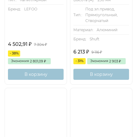
Бренд:
LEFOO
Под эл.привод,
Тип.:
Прямоугольный,
Створчатый
Материал:
Алюминий
Бренд:
Shuft
4 502,91
₽
7 304
₽
6 213
₽
9 116
₽
- 38%
Экономия
- 31%
Экономия
2 801,09
2 903
₽
₽
В корзину
В корзину