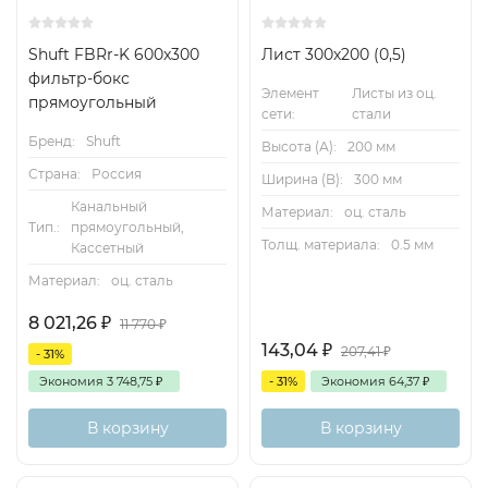
Shuft FBRr-K 600x300
Лист 300х200 (0,5)
фильтр-бокс
Элемент
Листы из оц.
прямоугольный
сети:
стали
Бренд:
Shuft
Высота (А):
200 мм
Страна:
Россия
Ширина (B):
300 мм
Канальный
Материал:
оц. сталь
Тип.:
прямоугольный,
Толщ. материала:
0.5 мм
Кассетный
Материал:
оц. сталь
8 021,26
₽
11 770
₽
143,04
₽
207,41
₽
- 31%
Экономия
3 748,75
₽
- 31%
Экономия
64,37
₽
В корзину
В корзину