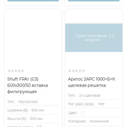
- Срок поставки: 2-3
недели -
Shuft FRKr (G3)
Арктос 2АРС 1000+Б+К
600x300/50 вставка
щелевая решетка
фильтрующая
Тип.:
2-х щелевая
Тип.:
Кассетный
Рег. расх. возд.:
Нет
Ширина (B):
600 мм
Цвет.:
Высота (А):
300 мм
Материал:
Алюминий