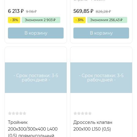
6 213
₽
569,85
₽
9 116
₽
826,28
₽
- 31%
Экономия
2 903
₽
- 31%
Экономия
256,43
₽
В корзину
В корзину
- Срок поставки: 3-5
- Срок поставки: 3-5
рабоч.дней -
рабоч.дней -
Тройник
Дроссель клапан
200х300/300х400 L400
200х100 L150 (0,5)
(0,5) прямоугольный