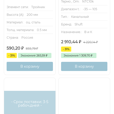
Термо., Om:
NTC10k
Элемент сети:
Тройник
Диапазон t.:
-35 — 105
Высота (А):
200 мм
Тип.:
Канальный
Материал:
оц. сталь
Бренд:
Shuft
Толщ. материала:
0.5 мм
Назначение.:
В и К
Страна:
Россия
2 910,44
₽
4 220,14
₽
590,20
₽
855,79
₽
- 31%
- 31%
Экономия
265,59
₽
Экономия
1 309,70
₽
В корзину
В корзину
- Срок поставки: 3-5
рабоч.дней -