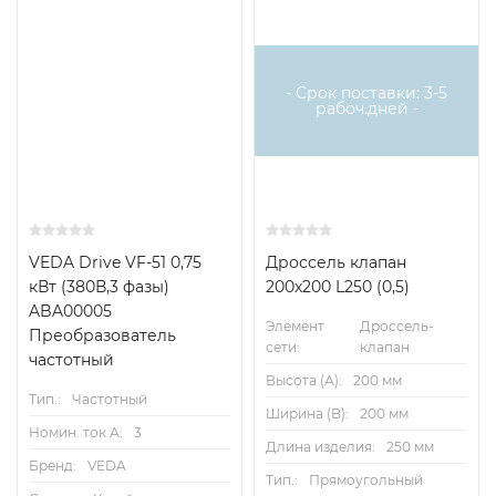
- Срок поставки: 3-5
рабоч.дней -
VEDA Drive VF-51 0,75
Дроссель клапан
кВт (380В,3 фазы)
200х200 L250 (0,5)
ABA00005
Элемент
Дроссель-
Преобразователь
сети:
клапан
частотный
Высота (А):
200 мм
Тип.:
Частотный
Ширина (B):
200 мм
Номин. ток А:
3
Длина изделия:
250 мм
Бренд:
VEDA
Тип.:
Прямоугольный