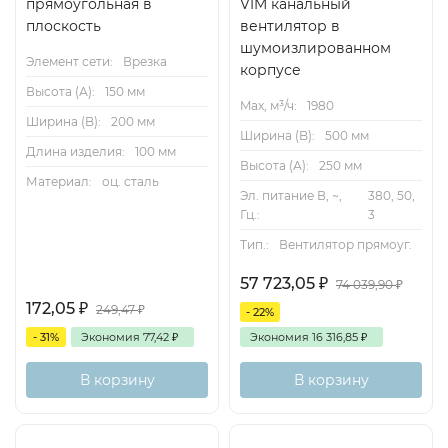
прямоугольная в
VIM канальный
плоскость
вентилятор в
шумоизлированном
Элемент сети:
Врезка
корпусе
Высота (А):
150 мм
Max, м³/ч:
1980
Ширина (B):
200 мм
Ширина (B):
500 мм
Длина изделия:
100 мм
Высота (А):
250 мм
Материал:
оц. сталь
Эл. питание В, ~,
380, 50,
Гц.:
3
Тип.:
Вентилятор прямоуг.
57 723,05
₽
74 039,90
₽
172,05
₽
249,47
₽
- 22%
- 31%
Экономия
77,42
₽
Экономия
16 316,85
₽
В корзину
В корзину