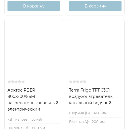
В корзину
В корзину
Арктос PBER
Terra Frigo TFT 0301
800х500/56М
воздухонагреватель
нагреватель канальный
канальный водяной
электрический
Ширина (B):
400 мм
кВт, нагрев:
56 кВт
Высота (А):
200 мм
Ширина (B):
800 мм