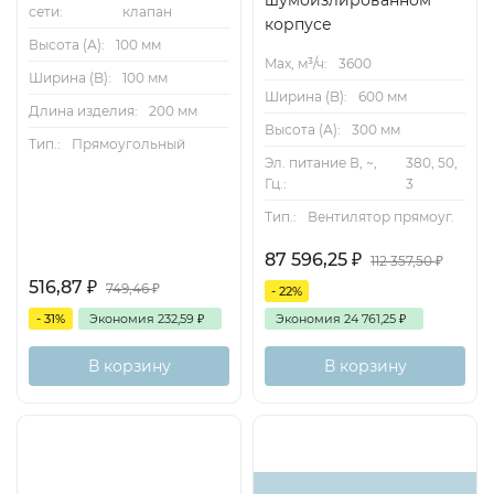
шумоизлированном
сети:
клапан
корпусе
Высота (А):
100 мм
Max, м³/ч:
3600
Ширина (B):
100 мм
Ширина (B):
600 мм
Длина изделия:
200 мм
Высота (А):
300 мм
Тип.:
Прямоугольный
Эл. питание В, ~,
380, 50,
Гц.:
3
Тип.:
Вентилятор прямоуг.
87 596,25
₽
112 357,50
₽
516,87
₽
749,46
₽
- 22%
- 31%
Экономия
232,59
₽
Экономия
24 761,25
₽
В корзину
В корзину