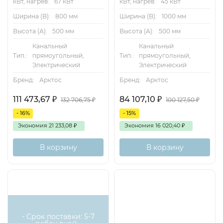
кВт, нагрев:
67 кВт
кВт, нагрев:
45 кВт
Преимущества
Ширина (B):
800 мм
Ширина (B):
1000 мм
Высота (А):
500 мм
Высота (А):
500 мм
Возможность установки в любом положении.
Канальный
Канальный
Нагрев осуществляется ТЭНами, выполненными из
Тип.:
прямоугольный,
Тип.:
прямоугольный,
высококачественной нержавеющей стали.
Электрический
Электрический
Бренд:
Арктос
Бренд:
Арктос
Корпус нагревателей изготовлен из оцинкованной
листовой стали.
111 473,67
₽
84 107,10
₽
132 706,75
₽
100 127,50
₽
- 16%
- 15%
Гарантия — 12 месяцев
Экономия
21 233,08
₽
Экономия
16 020,40
₽
В корзину
В корзину
- Срок поставки: 5-7