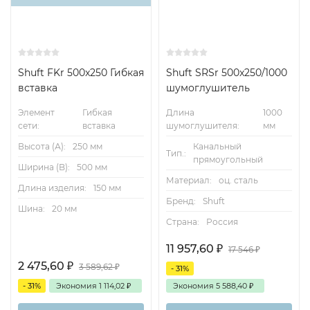
Shuft FKr 500x250 Гибкая
Shuft SRSr 500x250/1000
вставка
шумоглушитель
Элемент
Гибкая
Длина
1000
сети:
вставка
шумоглушителя:
мм
Высота (А):
250 мм
Канальный
Тип.:
прямоугольный
Ширина (B):
500 мм
Материал:
оц. сталь
Длина изделия:
150 мм
Бренд:
Shuft
Шина:
20 мм
Страна:
Россия
11 957,60
₽
17 546
₽
2 475,60
₽
3 589,62
₽
- 31%
- 31%
Экономия
1 114,02
₽
Экономия
5 588,40
₽