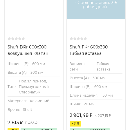
- Срок поставки: 3-5
рабоч.дней -
Shuft DRr 600x300
Shuft FKr 600x300
воздушный клапан
Гибкая вставка
Ширина (B):
600 мм
Элемент
Гибкая
сети:
вставка
Высота (А):
300 мм
Высота (А):
300 мм
Под эл.привод,
Тип.:
Прямоугольный,
Ширина (B):
600 мм
Створчатый
Длина изделия:
150 мм
Материал:
Алюминий
Шина:
20 мм
Бренд:
Shuft
2 901,48
₽
4 207,15
₽
7 813
₽
11 465
₽
- 31%