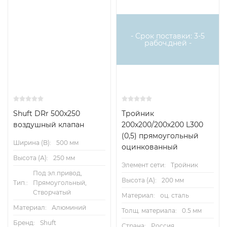
- Срок поставки: 3-5
рабоч.дней -
Shuft DRr 500x250
Тройник
воздушный клапан
200х200/200х200 L300
(0,5) прямоугольный
Ширина (B):
500 мм
оцинкованный
Высота (А):
250 мм
Элемент сети:
Тройник
Под эл.привод,
Высота (А):
200 мм
Тип.:
Прямоугольный,
Створчатый
Материал:
оц. сталь
Материал:
Алюминий
Толщ. материала:
0.5 мм
Бренд:
Shuft
Страна:
Россия