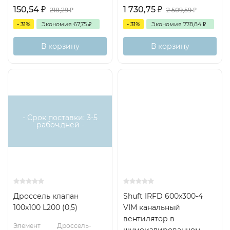
150,54
₽
1 730,75
₽
218,29
₽
2 509,59
₽
- 31%
Экономия
67,75
₽
- 31%
Экономия
778,84
₽
В корзину
В корзину
- Срок поставки: 3-5
рабоч.дней -
Дроссель клапан
Shuft IRFD 600x300-4
100х100 L200 (0,5)
VIM канальный
вентилятор в
Элемент
Дроссель-