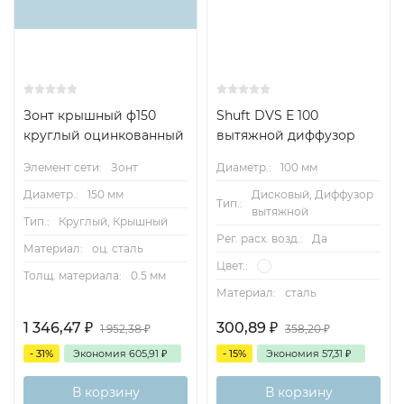
Зонт крышный ф150
Shuft DVS E 100
круглый оцинкованный
вытяжной диффузор
Элемент сети:
Зонт
Диаметр.:
100 мм
Диаметр.:
150 мм
Дисковый, Диффузор
Тип.:
вытяжной
Тип.:
Круглый, Крышный
Рег. расх. возд.:
Да
Материал:
оц. сталь
Цвет.:
Толщ. материала:
0.5 мм
Материал:
сталь
1 346,47
₽
300,89
₽
1 952,38
₽
358,20
₽
- 31%
Экономия
605,91
₽
- 15%
Экономия
57,31
₽
В корзину
В корзину