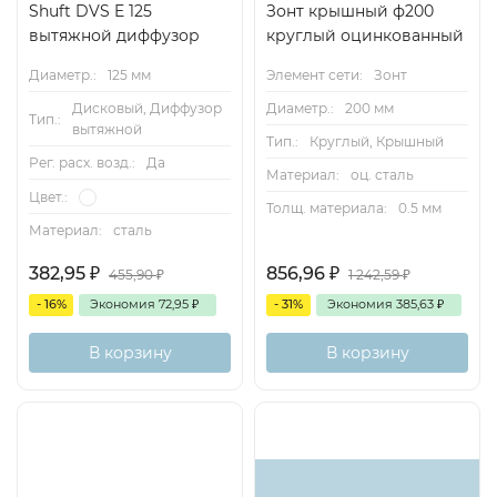
Shuft DVS E 125
Зонт крышный ф200
вытяжной диффузор
круглый оцинкованный
Диаметр.:
125 мм
Элемент сети:
Зонт
Дисковый, Диффузор
Диаметр.:
200 мм
Тип.:
вытяжной
Тип.:
Круглый, Крышный
Рег. расх. возд.:
Да
Материал:
оц. сталь
Цвет.:
Толщ. материала:
0.5 мм
Материал:
сталь
382,95
₽
856,96
₽
455,90
₽
1 242,59
₽
- 16%
Экономия
72,95
₽
- 31%
Экономия
385,63
₽
В корзину
В корзину