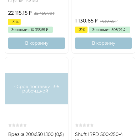
Страна:
Китай
22 115,15
₽
32 450,70
₽
1 130,65
₽
1 639,45
₽
- 31%
Экономия
10 335,55
₽
- 31%
Экономия
508,79
₽
В корзину
В корзину
- Срок поставки: 3-5
рабоч.дней -
Врезка 200х150 L100 (0,5)
Shuft IRFD 500x250-4