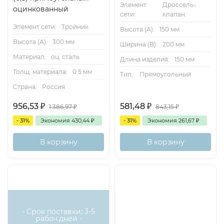
Элемент
Дроссель-
оцинкованный
сети:
клапан
Элемент сети:
Тройник
Высота (А):
150 мм
Высота (А):
300 мм
Ширина (B):
200 мм
Материал:
оц. сталь
Длина изделия:
150 мм
Толщ. материала:
0.5 мм
Тип.:
Прямоугольный
Страна:
Россия
956,53
₽
581,48
₽
1 386,97
₽
843,15
₽
- 31%
Экономия
430,44
₽
- 31%
Экономия
261,67
₽
В корзину
В корзину
- Срок поставки: 3-5
рабоч.дней -