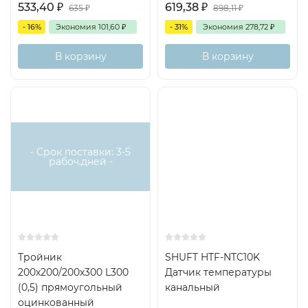
533,40
₽
619,38
₽
635
₽
898,11
₽
- 16%
Экономия
101,60
₽
- 31%
Экономия
278,72
₽
В корзину
В корзину
- Срок поставки: 3-5
рабоч.дней -
Тройник
SHUFT HTF-NTC10K
200х200/200х300 L300
Датчик температуры
(0,5) прямоугольный
канальный
оцинкованный