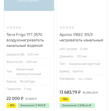
рабоч.дней -
Terra Frigo TFT 0570
Арктос PBEC 315/3
воздухонагреватель
нагреватель канальный
канальный водяной
кВт, нагрев:
3 кВт
Ширина (B):
400 мм
Диаметр.:
315 мм
Высота (А):
200 мм
Тип.:
Канальный круглый
Канальный
Бренд:
Арктос
Тип.:
прямоугольный
Материал:
оц. сталь
Бренд:
TerraFrigo
Гарантия:
1 год
13 683,79
₽
16 290,23
₽
22 000
₽
31 900
₽
- 15%
- 31%
Экономия
9 900
₽
Экономия
2 606,44
₽