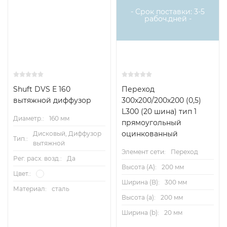
- Срок поставки: 3-5
рабоч.дней -
Shuft DVS E 160
Переход
вытяжной диффузор
300х200/200х200 (0,5)
L300 (20 шина) тип 1
Диаметр.:
160 мм
прямоугольный
оцинкованный
Дисковый, Диффузор
Тип.:
вытяжной
Элемент сети:
Переход
Рег. расх. возд.:
Да
Высота (А):
200 мм
Цвет.:
Ширина (B):
300 мм
Материал:
сталь
Высота (a):
200 мм
Ширина (b):
20 мм