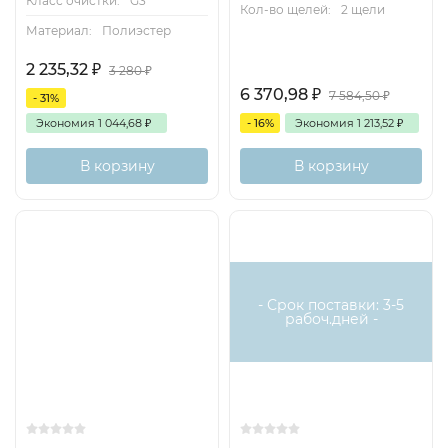
Класс очистки:
G3
Кол-во щелей:
2 щели
Материал:
Полиэстер
2 235,32
₽
3 280
₽
6 370,98
₽
7 584,50
₽
- 31%
Экономия
1 044,68
₽
- 16%
Экономия
1 213,52
₽
В корзину
В корзину
- Срок поставки: 3-5
рабоч.дней -