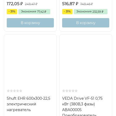
172,05
516,87
₽
₽
249,47
749,46
₽
₽
- 31%
Экономия
- 31%
Экономия
77,42
232,59
₽
₽
В корзину
В корзину
Shuft EHR 600x300-22,5
VEDA Drive VF-51 0,75
электрический
кВт (380В,3 фазы)
нагреватель
ABA00005
Преобразователь