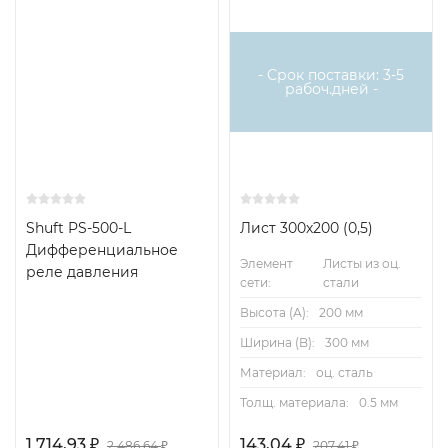
Хит
- Срок поставки: 3-5
рабоч.дней -
Shuft PS-500-L
Лист 300х200 (0,5)
Дифференциальное
Элемент
Листы из оц.
реле давления
сети:
стали
Высота (А):
200 мм
Ширина (B):
300 мм
Материал:
оц. сталь
Толщ. материала:
0.5 мм
1 714,93
143,04
₽
₽
2 486,64
207,41
₽
₽