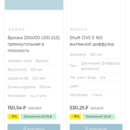
Врезка 200х100 L100 (0,5)
Shuft DVS E 160
прямоугольная в
вытяжной диффузор
плоскость
Диаметр.:
160 мм
Элемент сети:
Врезка
Дисковый, Диффузор
Тип.:
вытяжной
Высота (А):
100 мм
Рег. расх. возд.:
Да
Ширина (B):
200 мм
Цвет.:
Длина изделия:
100 мм
Материал:
сталь
Материал:
оц. сталь
150,54
530,25
₽
₽
218,29
631,25
₽
₽
- 31%
Экономия
- 16%
Экономия
67,75
101
₽
₽
В корзину
В корзину