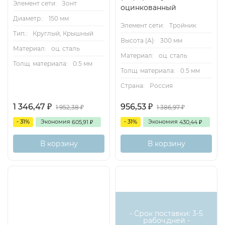
Элемент сети:
Зонт
оцинкованный
Диаметр.:
150 мм
Элемент сети:
Тройник
Тип.:
Круглый, Крышный
Высота (А):
300 мм
Материал:
оц. сталь
Материал:
оц. сталь
Толщ. материала:
0.5 мм
Толщ. материала:
0.5 мм
Страна:
Россия
1 346,47
956,53
₽
₽
1 952,38
1 386,97
₽
₽
- 31%
Экономия
- 31%
Экономия
605,91
430,44
₽
₽
В корзину
В корзину
- Срок поставки: 3-5
рабоч.дней -