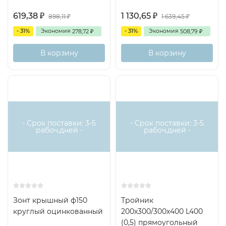
619,38
1 130,65
₽
₽
898,11
1 639,45
₽
₽
- 31%
Экономия
- 31%
Экономия
278,72
508,79
₽
₽
В корзину
В корзину
- Срок поставки: 3-5
- Срок поставки: 3-5
рабоч.дней -
рабоч.дней -
Зонт крышный ф150
Тройник
круглый оцинкованный
200х300/300х400 L400
(0,5) прямоугольный