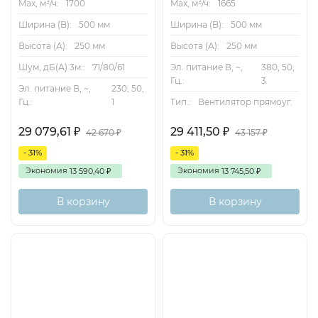
Max, м³/ч:
1700
Max, м³/ч:
1665
Частота вращения
1270 об/мин
Ширина (B):
500 мм
Ширина (B):
500 мм
Высота (А):
250 мм
Высота (А):
250 мм
Вес
23 кг
Шум, дБ(А) 3м::
71/80/61
Эл. питание В, ~,
380, 50,
Гц.:
3
Эл. питание В, ~,
230, 50,
Вес нетто, кг
23
Гц.:
1
Тип.:
Вентилятор прямоуг.
29 079,61
29 411,50
₽
₽
42 670
43 157
₽
₽
Вес брутто, кг
23
- 31%
- 31%
Экономия
Экономия
Объём упаковки товара, м3
0,2883
13 590,40
13 745,50
₽
₽
В корзину
В корзину
Длина упаковки товара, м
0,775
Ширина упаковки товара, м
0,6
Высота упаковки товара, м
0,62