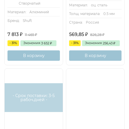
Створчатый
Материал:
оц. сталь
Материал:
Алюминий
Толщ. материала:
0.5 мм
Бренд:
Shuft
Страна:
Россия
7 813
569,85
₽
₽
11 465
826,28
₽
₽
- 31%
Экономия
- 31%
Экономия
3 652
256,43
₽
₽
В корзину
В корзину
- Срок поставки: 3-5
рабоч.дней -