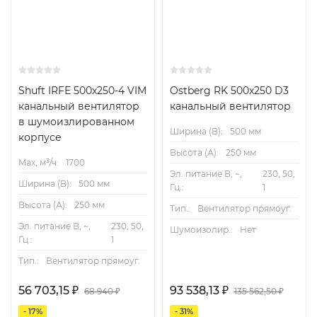
Функциональные особенности
Применяются для перемещения воздуха в
прямоугольных каналах систем приточной и вытяжной
вентиляции жилых, общественных и
Shuft IRFE 500x250-4 VIM
Ostberg RK 500x250 D3
производственных помещений, когда есть
канальный вентилятор
канальный вентилятор
повышенные требования к уровню шума.
в шумоизлированном
Ширина (B):
500 мм
корпусе
Преимущества
Высота (А):
250 мм
Max, м³/ч:
1700
Мотор-колёса премиум качества Ziehl-Abegg
Эл. питание В, ~,
230, 50,
Ширина (B):
500 мм
Гц.:
1
(Германия) или SHUFT (Дания)
Высота (А):
250 мм
Тип.:
Вентилятор прямоуг.
Низкий уровень шума благодаря тепло-
Эл. питание В, ~,
230, 50,
Шумоизолир.:
Нет
звукоизоляции с высокой плотностью
Гц.:
1
Сервисная крышка на зажимах облегчает
Тип.:
Вентилятор прямоуг.
обслуживание
56 703,15
93 538,13
₽
₽
68 940
135 562,50
₽
₽
Уникальные модели с напором до 1500 Па
- 17%
- 31%