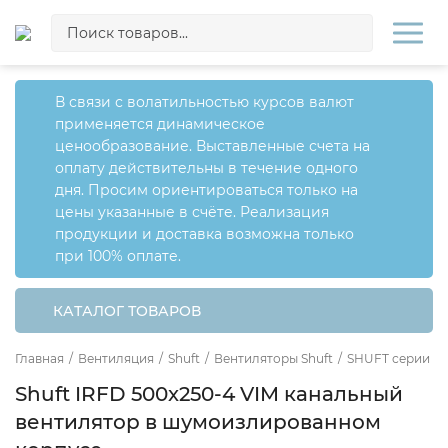
В связи с волатильностью курсов валют
применяется динамическое
ценообразование. Выставленные счета на
оплату действительны в течение одного
дня. Просим ориентироваться только на
цены указанные в счёте. Реализация
продукции и доставка возможна только
при 100% оплате.
КАТАЛОГ ТОВАРОВ
Главная
/
Вентиляция
/
Shuft
/
Вентиляторы Shuft
/
SHUFT серии IR
Shuft IRFD 500x250-4 VIM канальный
вентилятор в шумоизлированном