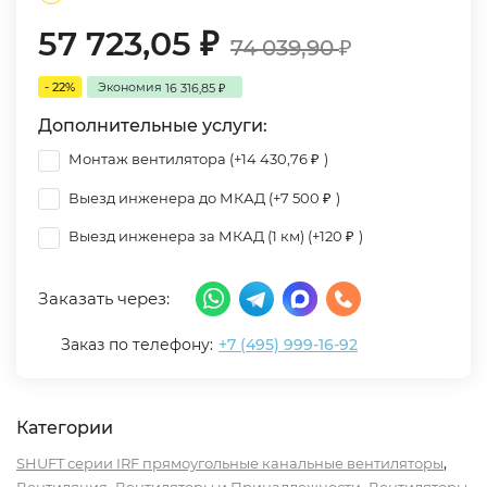
57 723,05
₽
74 039,90
₽
- 22%
Экономия
16 316,85
₽
Дополнительные услуги:
Монтаж вентилятора (+
14 430,76
)
₽
Выезд инженера до МКАД (+
7 500
)
₽
Выезд инженера за МКАД (1 км) (+
120
)
₽
Заказать через:
Заказ по телефону:
+7 (495) 999-16-92
Категории
,
SHUFT серии IRF прямоугольные канальные вентиляторы
,
,
Вентиляция
Вентиляторы и Принадлежности
Вентиляторы