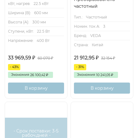
кВт, нагрев:
22.5 кВт
частотный
Ширина (B):
600 мм
Тип.:
Частотный
Высота (А):
300 мм
Номин. ток А:
3
Ступени, кВт:
22.5 Вт
Бренд:
VEDA
Напряжение:
400 Вт
Страна:
Китай
33 969,59
21 912,95
₽
₽
60 070
32 154
₽
₽
- 43%
- 31%
Экономия
Экономия
26 100,42
10 241,05
₽
₽
В корзину
В корзину
- Срок поставки: 3-5
рабоч.дней -