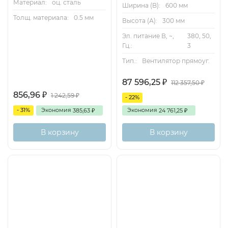
Материал:
оц. сталь
Ширина (B):
600 мм
Толщ. материала:
0.5 мм
Высота (А):
300 мм
Эл. питание В, ~,
380, 50,
Гц.:
3
Тип.:
Вентилятор прямоуг.
87 596,25
₽
112 357,50
₽
856,96
₽
1 242,59
₽
- 22%
- 31%
Экономия
Экономия
385,63
24 761,25
₽
₽
В корзину
В корзину