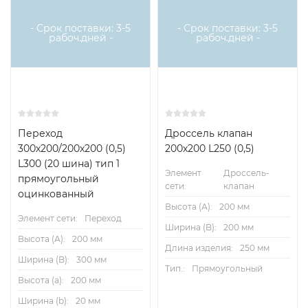
- Срок поставки: 3-5
- Срок поставки: 3-5
рабоч.дней -
рабоч.дней -
Переход
Дроссель клапан
300х200/200х200 (0,5)
200х200 L250 (0,5)
L300 (20 шина) тип 1
Элемент
Дроссель-
прямоугольный
сети:
клапан
оцинкованный
Высота (А):
200 мм
Элемент сети:
Переход
Ширина (B):
200 мм
Высота (А):
200 мм
Длина изделия:
250 мм
Ширина (B):
300 мм
Тип.:
Прямоугольный
Высота (a):
200 мм
Ширина (b):
20 мм