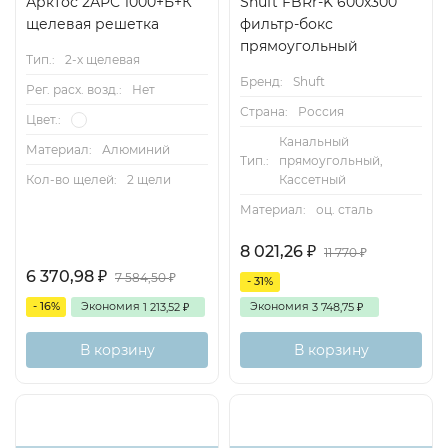
Арктос 2АРС 1000+Б+К
Shuft FBRr-K 600x300
щелевая решетка
фильтр-бокс
прямоугольный
Тип.:
2-х щелевая
Бренд:
Shuft
Рег. расх. возд.:
Нет
Страна:
Россия
Цвет.:
Канальный
Материал:
Алюминий
Тип.:
прямоугольный,
Кассетный
Кол-во щелей:
2 щели
Материал:
оц. сталь
8 021,26
₽
11 770
₽
6 370,98
₽
7 584,50
₽
- 31%
- 16%
Экономия
Экономия
1 213,52
3 748,75
₽
₽
В корзину
В корзину