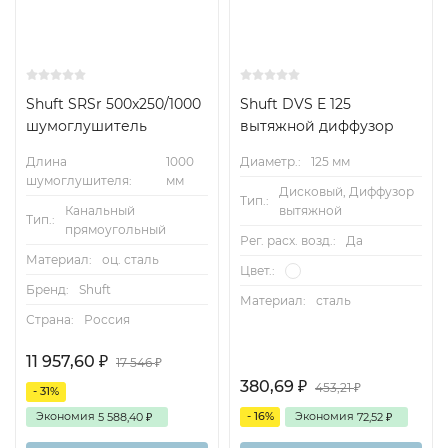
Shuft SRSr 500x250/1000
Shuft DVS E 125
шумоглушитель
вытяжной диффузор
Длина
1000
Диаметр.:
125 мм
шумоглушителя:
мм
Дисковый, Диффузор
Тип.:
Канальный
вытяжной
Тип.:
прямоугольный
Рег. расх. возд.:
Да
Материал:
оц. сталь
Цвет.:
Бренд:
Shuft
Материал:
сталь
Страна:
Россия
11 957,60
₽
17 546
₽
380,69
₽
453,21
₽
- 31%
Экономия
- 16%
Экономия
5 588,40
72,52
₽
₽