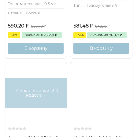
Толщ. материала:
0.5 мм
Тип.:
Прямоугольный
Страна:
Россия
590,20
581,48
₽
₽
855,79
843,15
₽
₽
- 31%
Экономия
- 31%
Экономия
265,59
261,67
₽
₽
В корзину
В корзину
- Срок поставки: 2-3
недели -