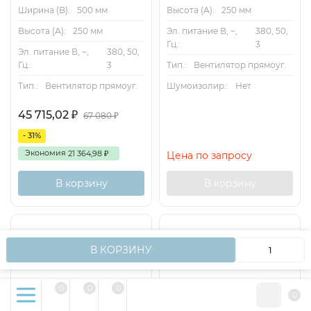
Ширина (B):
500 мм
Высота (А):
250 мм
Высота (А):
250 мм
Эл. питание В, ~,
380, 50,
Гц.:
3
Эл. питание В, ~,
380, 50,
Гц.:
3
Тип.:
Вентилятор прямоуг.
Тип.:
Вентилятор прямоуг.
Шумоизолир.:
Нет
45 715,02
₽
67 080
₽
- 31%
Экономия
21 364,98
Цена по запросу
₽
В корзину
В корзину
Уход
Вентиляторы не требуют специального технического
Мы используем файлы cookie, чтобы сайт работал
OK
В КОРЗИНУ
ухода. Единственное требование — чистка крыльчатки.
быстрее для вас.
Сертификат
0
0
0
0
Декларация о соответствии ТР ТС.