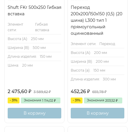
Shuft FKr 500x250 Гибкая
Переход
вставка
200х200/150х150 (0,5) (20
шина) L300 тип 1
Элемент
Гибкая
прямоугольный
сети:
вставка
оцинкованный
Высота (А):
250 мм
Элемент сети:
Переход
Ширина (B):
500 мм
Высота (А):
200 мм
Длина изделия:
150 мм
Ширина (B):
200 мм
Шина:
20 мм
Высота (a):
150 мм
Длина изделия:
300 мм
2 475,60
452,26
₽
₽
3 589,62
655,78
₽
₽
- 31%
Экономия
- 31%
Экономия
1 114,02
203,52
₽
₽
В корзину
В корзину