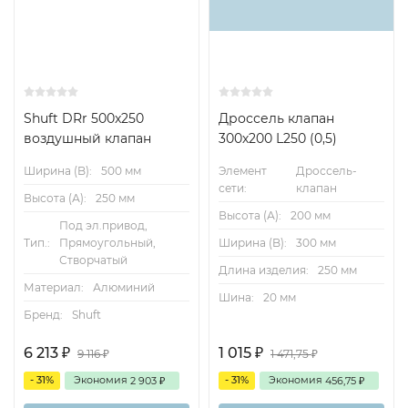
Shuft DRr 500x250
Дроссель клапан
воздушный клапан
300х200 L250 (0,5)
Ширина (B):
500 мм
Элемент
Дроссель-
сети:
клапан
Высота (А):
250 мм
Высота (А):
200 мм
Под эл.привод,
Тип.:
Прямоугольный,
Ширина (B):
300 мм
Створчатый
Длина изделия:
250 мм
Материал:
Алюминий
Шина:
20 мм
Бренд:
Shuft
6 213
1 015
₽
₽
9 116
1 471,75
₽
₽
- 31%
Экономия
- 31%
Экономия
2 903
456,75
₽
₽