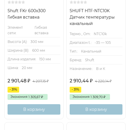
Shuft FKr 600x300
SHUFT HTF-NTC10K
Гибкая вставка
Датчик температуры
канальный
Элемент
Гибкая
сети:
вставка
Термо., Om:
NTC10k
Высота (А):
300 мм
Диапазон t.:
-35 — 105
Ширина (B):
600 мм
Тип.:
Канальный
Длина изделия:
150 мм
Бренд:
Shuft
Шина:
20 мм
Назначение.:
В и К
2 901,48
2 910,44
₽
₽
4 207,15
4 220,14
₽
₽
- 31%
- 31%
Экономия
Экономия
1 305,67
1 309,70
₽
₽
В корзину
В корзину