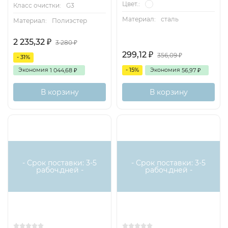
Цвет.:
Класс очистки:
G3
Материал:
сталь
Материал:
Полиэстер
2 235,32
₽
3 280
₽
299,12
₽
356,09
₽
- 31%
Экономия
- 15%
Экономия
1 044,68
56,97
₽
₽
В корзину
В корзину
- Срок поставки: 3-5
- Срок поставки: 3-5
рабоч.дней -
рабоч.дней -