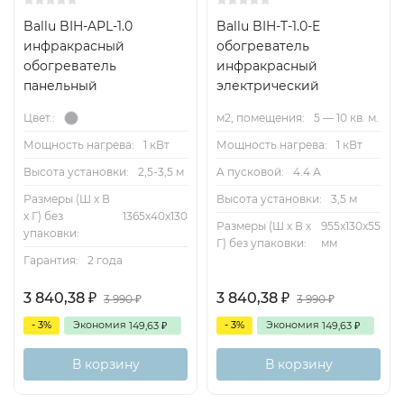
Ballu BIH-APL-1.0
Ballu BIH-T-1.0-E
инфракрасный
обогреватель
обогреватель
инфракрасный
панельный
электрический
м2, помещения:
5 — 10 кв. м.
Цвет.:
Мощность нагрева:
1 кВт
Мощность нагрева:
1 кВт
A пусковой:
4.4 А
Высота установки:
2,5-3,5 м
Высота установки:
3,5 м
Размеры (Ш х В
х Г) без
1365х40х130
Размеры (Ш х В х
955х130х55
упаковки:
Г) без упаковки:
мм
Гарантия:
2 года
3 840,38
3 840,38
₽
₽
3 990
3 990
₽
₽
- 3%
Экономия
- 3%
Экономия
149,63
149,63
₽
₽
В корзину
В корзину