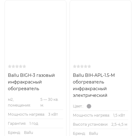
Ballu BIGH-3 газовый
Ballu BIH-APL-1.5-M
инфракрасный
обогреватель
обогреватель
инфракрасный
электрический
м2,
5 — 30 кв.
помещения:
м.
Цвет.:
Мощность нагрева:
3 кВт
Мощность нагрева:
1,5 кВт
Гарантия:
1 год
Высота установки:
2,5-4,5 м
Бренд:
Ballu
Бренд:
Ballu