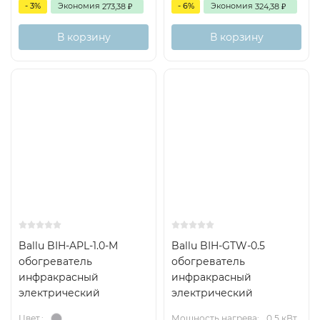
- 3%
Экономия
- 6%
Экономия
273,38
324,38
₽
₽
В корзину
В корзину
Ballu BIH-APL-1.0-M
Ballu BIH-GTW-0.5
обогреватель
обогреватель
инфракрасный
инфракрасный
электрический
электрический
Мощность нагрева:
0,5 кВт
Цвет.: