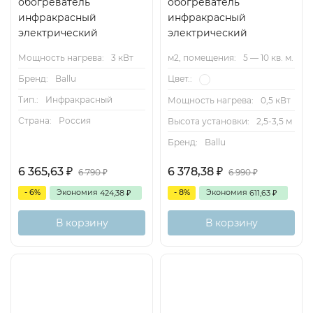
обогреватель
обогреватель
инфракрасный
инфракрасный
электрический
электрический
Мощность нагрева:
3 кВт
м2, помещения:
5 — 10 кв. м.
Бренд:
Ballu
Цвет.:
Тип.:
Инфракрасный
Мощность нагрева:
0,5 кВт
Страна:
Россия
Высота установки:
2,5-3,5 м
Бренд:
Ballu
6 365,63
6 378,38
₽
₽
6 790
6 990
₽
₽
- 6%
Экономия
- 8%
Экономия
424,38
611,63
₽
₽
В корзину
В корзину