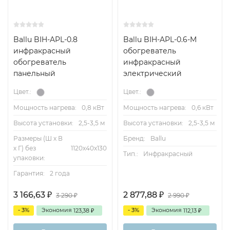
Ballu BIH-APL-0.8
Ballu BIH-APL-0.6-M
инфракрасный
обогреватель
обогреватель
инфракрасный
панельный
электрический
Цвет.:
Цвет.:
Мощность нагрева:
0,8 кВт
Мощность нагрева:
0,6 кВт
Высота установки:
2,5-3,5 м
Высота установки:
2,5-3,5 м
Размеры (Ш х В
Бренд:
Ballu
х Г) без
1120х40х130
Тип.:
Инфракрасный
упаковки:
Гарантия:
2 года
3 166,63
2 877,88
₽
₽
3 290
2 990
₽
₽
- 3%
Экономия
- 3%
Экономия
123,38
112,13
₽
₽