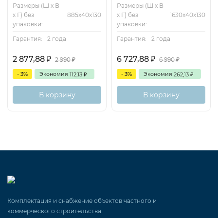
Размеры (Ш х В
Размеры (Ш х В
х Г) без
885х40х130
х Г) без
1630х40х130
упаковки:
упаковки:
Гарантия:
2 года
Гарантия:
2 года
2 877,88
6 727,88
₽
₽
2 990
6 990
₽
₽
- 3%
Экономия
- 3%
Экономия
112,13
262,13
₽
₽
В корзину
В корзину
Комплектация и снабжение объектов частного и
коммерческого строительства