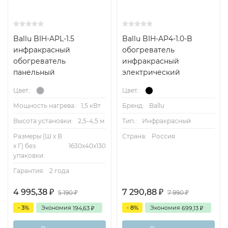
Ballu BIH-APL-1.5
Ballu BIH-AP4-1.0-B
инфракрасный
обогреватель
обогреватель
инфракрасный
панельный
электрический
Цвет.:
Цвет.:
Мощность нагрева:
1,5 кВт
Бренд:
Ballu
Высота установки:
2,5-4,5 м
Тип.:
Инфракрасный
Размеры (Ш х В
Страна:
Россия
х Г) без
1630х40х130
упаковки:
Гарантия:
2 года
4 995,38
7 290,88
₽
₽
5 190
7 990
₽
₽
- 3%
Экономия
- 8%
Экономия
194,63
699,13
₽
₽