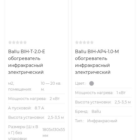
Ballu BIH-T-2.0-E
Ballu BIH-AP4-1.0-M
обогреватель
обогреватель
инфракрасный
инфракрасный
электрический
электрический
м2,
10 — 20 кв.
Цвет.:
помещения:
м.
Мощность нагрева:
1 кВт
Мощность нагрева:
2 кВт
Высота установки:
2,5-3,5 м
A пусковой:
8.7 А
Бренд:
Ballu
Высота установки:
2,5-3,5 м
Тип.:
Инфракрасный
Размеры (Ш х В
1805х130х55
х Г) без
мм
упаковки: