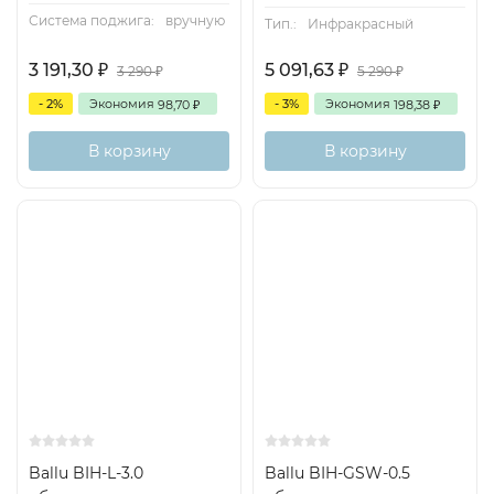
Система поджига:
вручную
Тип.:
Инфракрасный
3 191,30
5 091,63
₽
₽
3 290
5 290
₽
₽
- 2%
Экономия
- 3%
Экономия
98,70
198,38
₽
₽
В корзину
В корзину
Ballu BIH-L-3.0
Ballu BIH-GSW-0.5