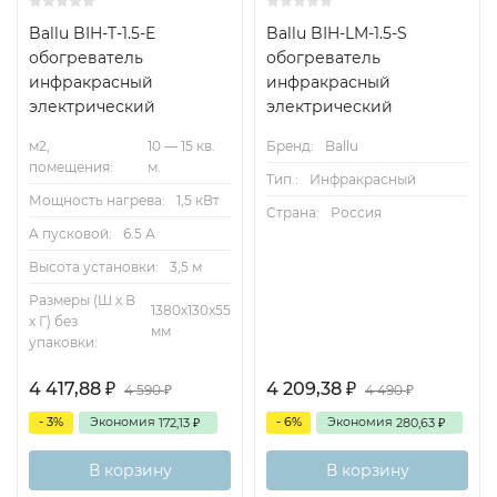
Ballu BIH-T-1.5-E
Ballu BIH-LM-1.5-S
обогреватель
обогреватель
инфракрасный
инфракрасный
электрический
электрический
м2,
10 — 15 кв.
Бренд:
Ballu
помещения:
м.
Тип.:
Инфракрасный
Мощность нагрева:
1,5 кВт
Страна:
Россия
A пусковой:
6.5 А
Высота установки:
3,5 м
Размеры (Ш х В
1380х130х55
х Г) без
мм
упаковки:
4 417,88
4 209,38
₽
₽
4 590
4 490
₽
₽
- 3%
Экономия
- 6%
Экономия
172,13
280,63
₽
₽
В корзину
В корзину