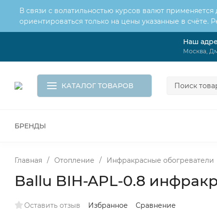
В связи с волатильностью курсов валют применяется
ориентироваться только на цены указанные в счёте. 
Наш адр
О нас
Услуги
Доставка и оплата
Москва, Дм
Обмен и возврат
Контакты
Корзина
КАТАЛОГ ТОВАРОВ
БРЕНДЫ
ВСЕ ДЛЯ МОНТАЖА И СЕРВИСА
К
ВОДОСНАБЖЕНИЕ
КАНАЛИЗА
Главная
/
Отопление
/
Инфракрасные обогреватели
Ballu BIH-APL-0.8 инфра
Оставить отзыв
Избранное
Сравнение