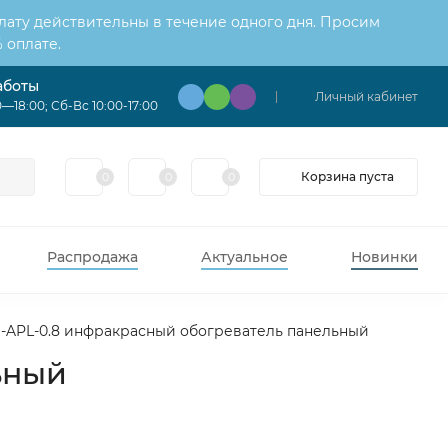
лату действительны в течение одного дня. Просим
 оплате.
аботы
Личный кабинет
—18:00; Сб-Вс 10:00-17:00
Корзина пуста
0
0
0
Распродажа
Актуальное
Новинки
IH-APL-0.8 инфракрасный обогреватель панельный
ьный