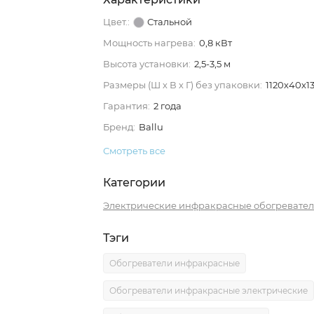
Цвет.:
Стальной
Мощность нагрева:
0,8 кВт
Высота установки:
2,5-3,5 м
Размеры (Ш х В х Г) без упаковки:
1120х40х1
Гарантия:
2 года
Бренд:
Ballu
Смотреть все
Категории
Электрические инфракрасные обогревате
Тэги
Обогреватели инфракрасные
Обогреватели инфракрасные электрические