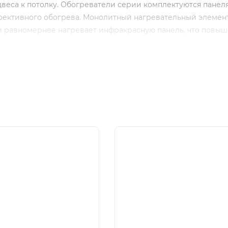
веса к потолку. Обогреватели серии комплектуются панел
фективного обогрева. Монолитный нагревательный элемен
 и равномернее нагревает инфракрасную панель, что повыш
ии позволяет наиболее гибко подобрать приборы для обог
но солнцу, они излучают тепловую энергию в инфракрасн
 без потерь достигает обогреваемых поверхностей, которые
климат в помещении и способствует более экономному расх
грев
лей повышает эффективность инфракрас