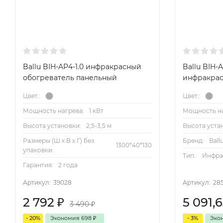
Ballu BIH-AP4-1.0 инфракрасный
Ballu BIH-
обогреватель панельный
инфракрас
Цвет.:
Цвет.:
Мощность нагрева:
1 кВт
Мощность на
Высота установки:
2,5-3,5 м
Высота уста
Размеры (Ш х В х Г) без
Бренд:
Ball
1300*40*130
упаковки:
Тип.:
Инфра
Гарантия:
2 года
Артикул:
39028
Артикул:
28
2 792
₽
5 091,
3 490
₽
- 20%
Экономия
698
₽
- 3%
Эко