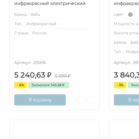
инфракрасный электрический
инфракрас
Бренд:
Ballu
Цвет.:
Тип.:
Инфракрасный
Мощность на
Страна:
Россия
Высота уста
Бренд:
Ball
Тип.:
Инфра
Артикул:
285616
Артикул:
28
5 240,63
₽
3 840,
5 590
₽
- 6%
Экономия
349,38
₽
- 3%
Эко
В корзину
В ко