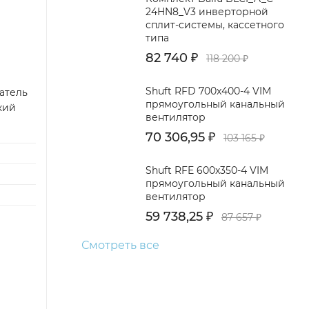
24HN8_V3 инверторной
сплит-системы, кассетного
типа
82 740
₽
118 200
₽
Shuft RFD 700x400-4 VIM
ватель
прямоугольный канальный
кий
вентилятор
70 306,95
₽
103 165
₽
Shuft RFE 600x350-4 VIM
прямоугольный канальный
вентилятор
59 738,25
₽
87 657
₽
Смотреть все