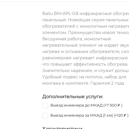
Ballu BIH-APL-0.8 инфракрасный обогре
панельный. Новейшая серия панельных
обогревателей с монолитным нагрева
элементом. Преимущества новой техно
бесшумная работа, монолитный
нагревательный элемент не издает зву
нагреве и остывании обогревателя, си
равномернее нагревает инфракрасную 
что повышает эффективность обогрева.
Значительно надежнее, и служит дольш
Удобный подвес на потолок, набор для
монтажа в комплекте. Гарантия 2 года
Дополнительные услуги:
Выезд инженера до МКАД (+
7 500
₽
)
Выезд инженера за МКАД (1 км) (+
120
₽
)
Характеристики