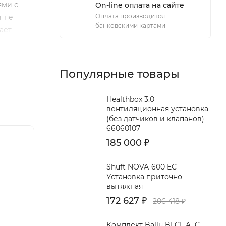
ями с
On-line оплата на сайте
Оплата производится
т не
банковскими картами
ает
рева
ом
, в свою
Популярные товары
оду
Healthbox 3.0
вентиляционная установка
(без датчиков и клапанов)
66060107
185 000
₽
Shuft NOVA-600 EC
Установка приточно-
вытяжная
ного
172 627
₽
206 418
₽
Комплект Ballu BLCI_A_C-