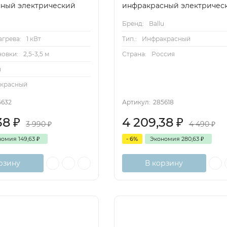
ный электрический
инфракрасный электричес
Бренд:
Ballu
Тип.:
Инфракрасный
грева:
1 кВт
Страна:
Россия
новки:
2,5-3,5 м
u
красный
5632
Артикул:
285618
38
₽
4 209,38
₽
3 990
₽
4 490
₽
номия
149,63
₽
- 6%
Экономия
280,63
₽
рзину
В корзину