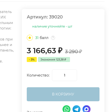
ватель
Артикул:
39020
 ИК
тельным
наличие уточняйте - шт
логии:
31
балл
?
ков при
льнее и
3 166,63
₽
панель,
3 290
₽
- 3%
Экономия
123,38
₽
е.
Количество:
В КОРЗИНУ