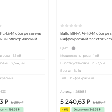
APL-1.5-M обогреватель
Ballu BIH-AP4-1.0-M обогре
ный электрический
инфракрасный электричес
Цвет.:
грева:
1,5 кВт
Мощность нагрева:
1 кВт
новки:
2,5-4,5 м
Высота установки:
2,5-3,5 м
u
Бренд:
Ballu
красный
Тип.:
Инфракрасный
5633
Артикул:
285638
63
₽
5 240,63
₽
5 290
₽
5 590
₽
номия
198,38
₽
- 6%
Экономия
349,38
₽