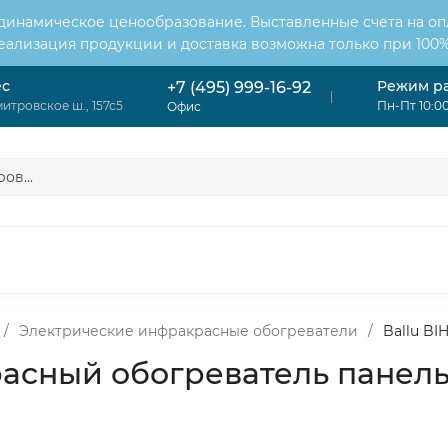
 динамическое ценообразование. Выставленные счета на оп
Реализация продукции и доставка возможна только при 100%
ес
Режим р
+7 (495) 999-16-92
итровское ш., 157с5
Пн-Пт 10:00
Офис
ОНДИЦИОНЕРЫ
ВЕНТИЛЯЦИЯ
ОТОПЛЕНИЕ
ЦИЯ
/
Электрические инфракрасные обогреватели
/
Ballu B
красный обогреватель панел