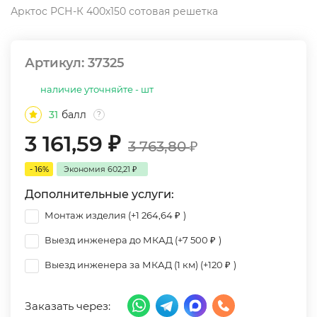
Арктос РСН-К 400х150 сотовая решетка
Артикул:
37325
наличие уточняйте - шт
31
балл
?
3 161,59
₽
3 763,80
₽
- 16%
Экономия
602,21
₽
Дополнительные услуги:
Монтаж изделия (+
1 264,64
₽
)
Выезд инженера до МКАД (+
7 500
₽
)
Выезд инженера за МКАД (1 км) (+
120
₽
)
Заказать через: