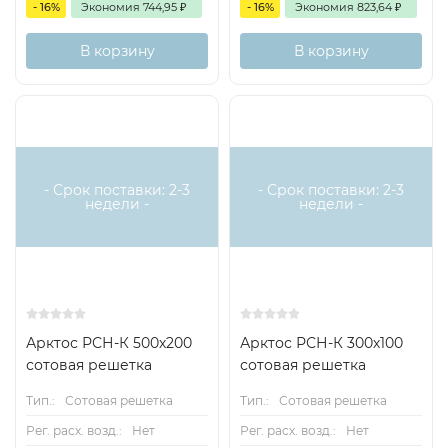
- 16%
Экономия
744,95
₽
- 16%
Экономия
823,64
₽
В корзину
В корзину
- Срок поставки: 2-3
- Срок поставки: 2-3
недели -
недели -
Арктос РСН-К 500х200
Арктос РСН-К 300х100
сотовая решетка
сотовая решетка
Тип.:
Сотовая решетка
Тип.:
Сотовая решетка
Рег. расх. возд.:
Нет
Рег. расх. возд.:
Нет