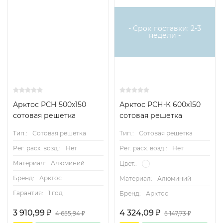
- Срок поставки: 2-3
недели -
Арктос РСН 500x150
Арктос РСН-К 600х150
сотовая решетка
сотовая решетка
Тип.:
Сотовая решетка
Тип.:
Сотовая решетка
Рег. расх. возд.:
Нет
Рег. расх. возд.:
Нет
Материал:
Алюминий
Цвет.:
Бренд:
Арктос
Материал:
Алюминий
Гарантия:
1 год
Бренд:
Арктос
3 910,99
₽
4 324,09
₽
4 655,94
₽
5 147,73
₽