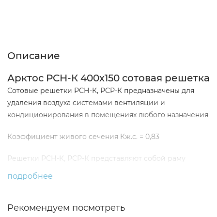
Описание
Характеристики
Отзывы (0)
Описание
Арктос РСН-К 400х150 сотовая решетка
Сотовые решетки РСН-К, РСР-К предназначены для
удаления воздуха системами вентиляции и
кондиционирования в помещениях любого назначения
Коэффициент живого сечения Кж.с. = 0,83
Решетки РСН-К, РСР-К представляют собой раму
прямоугольной формы с установленной в ней
подробнее
неподвижно закрепленной объемной решеткой в виде
квадратных "сот". Решетки РСР-К комплектуются
регулятором расхода воздуха. Простота и надежность
Рекомендуем посмотреть