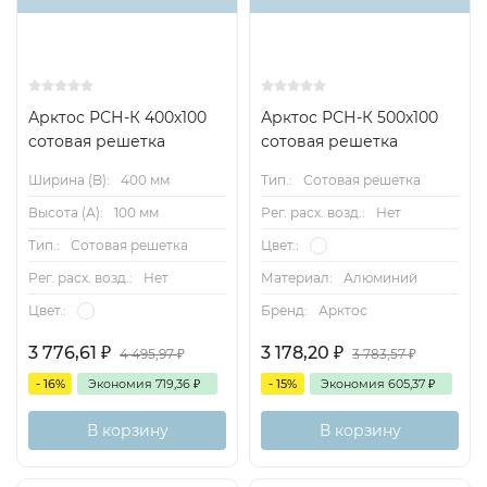
Арктос РСН-К 400х100
Арктос РСН-К 500х100
сотовая решетка
сотовая решетка
Ширина (B):
400 мм
Тип.:
Сотовая решетка
Высота (А):
100 мм
Рег. расх. возд.:
Нет
Тип.:
Сотовая решетка
Цвет.:
Рег. расх. возд.:
Нет
Материал:
Алюминий
Цвет.:
Бренд:
Арктос
3 776,61
₽
3 178,20
₽
4 495,97
₽
3 783,57
₽
- 16%
Экономия
719,36
₽
- 15%
Экономия
605,37
₽
В корзину
В корзину