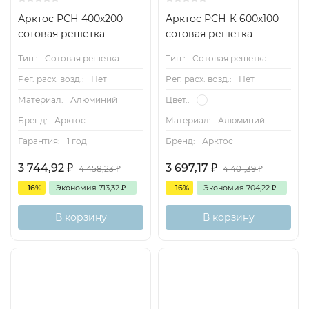
Арктос РСН 400x200
Арктос РСН-К 600х100
сотовая решетка
сотовая решетка
Тип.:
Сотовая решетка
Тип.:
Сотовая решетка
Рег. расх. возд.:
Нет
Рег. расх. возд.:
Нет
Материал:
Алюминий
Цвет.:
Бренд:
Арктос
Материал:
Алюминий
Гарантия:
1 год
Бренд:
Арктос
3 744,92
₽
3 697,17
₽
4 458,23
₽
4 401,39
₽
- 16%
Экономия
713,32
₽
- 16%
Экономия
704,22
₽
В корзину
В корзину