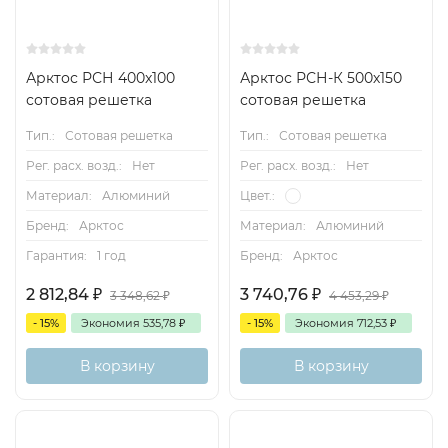
Арктос РСН 400x100
Арктос РСН-К 500х150
сотовая решетка
сотовая решетка
Тип.:
Сотовая решетка
Тип.:
Сотовая решетка
Рег. расх. возд.:
Нет
Рег. расх. возд.:
Нет
Материал:
Алюминий
Цвет.:
Бренд:
Арктос
Материал:
Алюминий
Гарантия:
1 год
Бренд:
Арктос
2 812,84
₽
3 740,76
₽
3 348,62
₽
4 453,29
₽
- 15%
Экономия
535,78
₽
- 15%
Экономия
712,53
₽
В корзину
В корзину