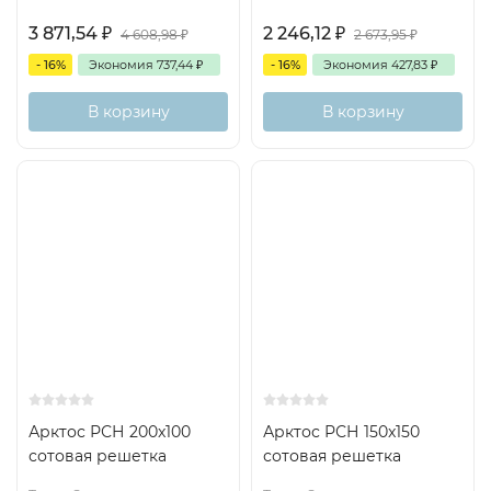
3 871,54
₽
2 246,12
₽
4 608,98
₽
2 673,95
₽
- 16%
Экономия
737,44
₽
- 16%
Экономия
427,83
₽
В корзину
В корзину
Арктос РСН 200x100
Арктос РСН 150x150
сотовая решетка
сотовая решетка