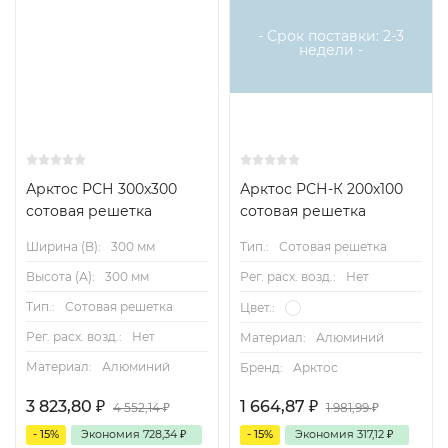
- Срок поставки: 2-3
недели -
Арктос РСН 300x300
Арктос РСН-К 200х100
сотовая решетка
сотовая решетка
Ширина (B):
300 мм
Тип.:
Сотовая решетка
Высота (А):
300 мм
Рег. расх. возд.:
Нет
Тип.:
Сотовая решетка
Цвет.:
Рег. расх. возд.:
Нет
Материал:
Алюминий
Материал:
Алюминий
Бренд:
Арктос
3 823,80
₽
1 664,87
₽
4 552,14
₽
1 981,99
₽
- 15%
Экономия
728,34
₽
- 15%
Экономия
317,12
₽