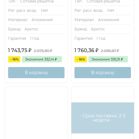
Тип.:
Сотовая решетка
Тип.:
Сотовая решетка
Рег. расх. возд.:
Нет
Рег. расх. возд.:
Нет
Материал:
Алюминий
Материал:
Алюминий
Бренд:
Арктос
Бренд:
Арктос
Гарантия:
1 год
Гарантия:
1 год
1 743,75
₽
1 760,36
₽
2 075,90
₽
2 095,67
₽
- 16%
Экономия
332,14
₽
- 16%
Экономия
335,31
₽
В корзину
В корзину
- Срок поставки: 2-3
недели -