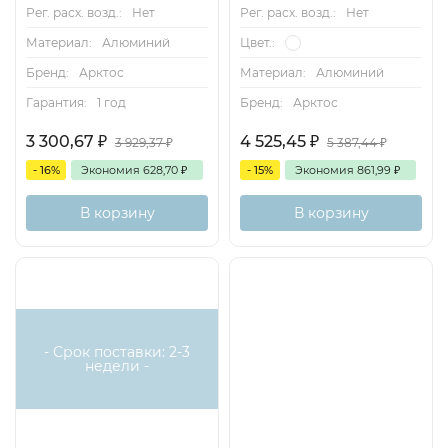
Рег. расх. возд.:
Нет
Рег. расх. возд.:
Нет
Материал:
Алюминий
Цвет.:
Бренд:
Арктос
Материал:
Алюминий
Гарантия:
1 год
Бренд:
Арктос
3 300,67
₽
4 525,45
₽
3 929,37
₽
5 387,44
₽
- 16%
Экономия
628,70
₽
- 15%
Экономия
861,99
₽
В корзину
В корзину
- Срок поставки: 2-3
недели -