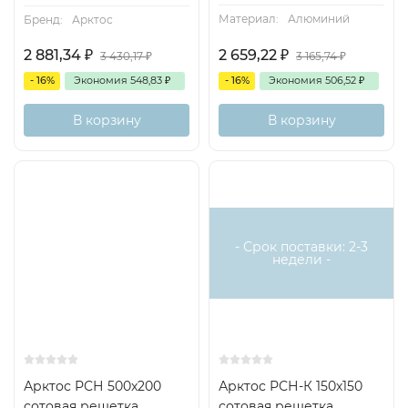
Материал:
Алюминий
Бренд:
Арктос
2 881,34
₽
2 659,22
₽
3 430,17
₽
3 165,74
₽
- 16%
Экономия
548,83
₽
- 16%
Экономия
506,52
₽
В корзину
В корзину
- Срок поставки: 2-3
недели -
Арктос РСН 500x200
Арктос РСН-К 150х150
сотовая решетка
сотовая решетка