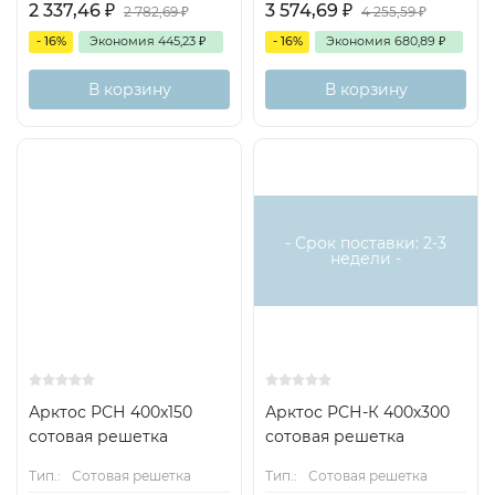
2 337,46
₽
3 574,69
₽
2 782,69
₽
4 255,59
₽
- 16%
Экономия
445,23
₽
- 16%
Экономия
680,89
₽
В корзину
В корзину
- Срок поставки: 2-3
недели -
Арктос РСН 400x150
Арктос РСН-К 400х300
сотовая решетка
сотовая решетка
Тип.:
Сотовая решетка
Тип.:
Сотовая решетка