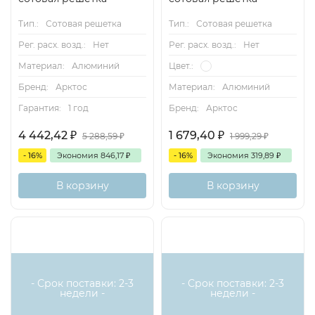
Тип.:
Сотовая решетка
Тип.:
Сотовая решетка
Рег. расх. возд.:
Нет
Рег. расх. возд.:
Нет
Материал:
Алюминий
Цвет.:
Бренд:
Арктос
Материал:
Алюминий
Гарантия:
1 год
Бренд:
Арктос
4 442,42
₽
1 679,40
₽
5 288,59
₽
1 999,29
₽
- 16%
Экономия
846,17
₽
- 16%
Экономия
319,89
₽
В корзину
В корзину
- Срок поставки: 2-3
- Срок поставки: 2-3
недели -
недели -