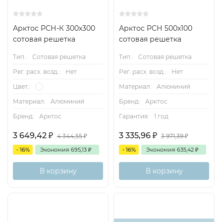
Арктос РСН-К 300х300
Арктос РСН 500x100
сотовая решетка
сотовая решетка
Тип.:
Сотовая решетка
Тип.:
Сотовая решетка
Рег. расх. возд.:
Нет
Рег. расх. возд.:
Нет
Материал:
Алюминий
Цвет.:
Бренд:
Арктос
Материал:
Алюминий
Гарантия:
1 год
Бренд:
Арктос
3 649,42
₽
3 335,96
₽
4 344,55
₽
3 971,39
₽
- 16%
Экономия
695,13
₽
- 16%
Экономия
635,42
₽
В корзину
В корзину