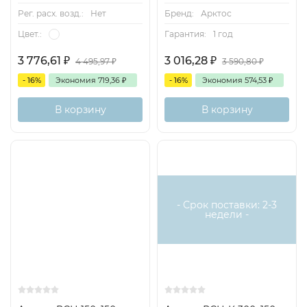
Рег. расх. возд.:
Нет
Бренд:
Арктос
Гарантия:
1 год
Цвет.:
3 776,61
₽
3 016,28
₽
4 495,97
₽
3 590,80
₽
- 16%
Экономия
719,36
₽
- 16%
Экономия
574,53
₽
В корзину
В корзину
- Срок поставки: 2-3
недели -