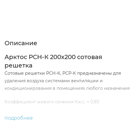
Описание
Характеристики
Отзывы (0)
Описание
Арктос РСН-К 200х200 сотовая
решетка
Сотовые решетки РСН-К, РСР-К предназначены для
удаления воздуха системами вентиляции и
кондиционирования в помещениях любого назначения
Коэффициент живого сечения Кж.с. = 0,83
Решетки РСН-К, РСР-К представляют собой раму
подробнее
прямоугольной формы с установленной в ней
неподвижно закрепленной объемной решеткой в виде