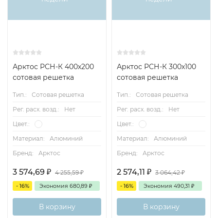
Арктос РСН-К 400х200
Арктос РСН-К 300х100
сотовая решетка
сотовая решетка
Тип.:
Сотовая решетка
Тип.:
Сотовая решетка
Рег. расх. возд.:
Нет
Рег. расх. возд.:
Нет
Цвет.:
Цвет.:
Материал:
Алюминий
Материал:
Алюминий
Бренд:
Арктос
Бренд:
Арктос
3 574,69
₽
2 574,11
₽
4 255,59
₽
3 064,42
₽
- 16%
Экономия
680,89
₽
- 16%
Экономия
490,31
₽
В корзину
В корзину