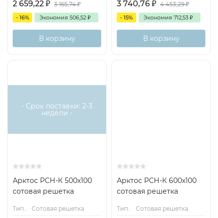
2 659,22
₽
3 740,76
₽
3 165,74
₽
4 453,29
₽
- 16%
Экономия
506,52
₽
- 15%
Экономия
712,53
₽
В корзину
В корзину
- Срок поставки: 2-3
недели -
Арктос РСН-К 500х100
Арктос РСН-К 600х100
сотовая решетка
сотовая решетка
Тип.:
Сотовая решетка
Тип.:
Сотовая решетка