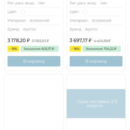
Рег. расх. возд.:
Нет
Рег. расх. возд.:
Нет
Цвет.:
Цвет.:
Материал:
Алюминий
Материал:
Алюминий
Бренд:
Арктос
Бренд:
Арктос
3 178,20
₽
3 697,17
₽
3 783,57
₽
4 401,39
₽
- 15%
Экономия
605,37
₽
- 16%
Экономия
704,22
₽
В корзину
В корзину
- Срок поставки: 2-3
недели -