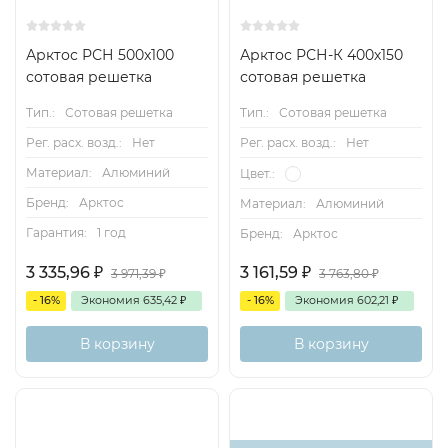
Арктос РСН 500x100
Арктос РСН-К 400х150
сотовая решетка
сотовая решетка
Тип.:
Сотовая решетка
Тип.:
Сотовая решетка
Рег. расх. возд.:
Нет
Рег. расх. возд.:
Нет
Материал:
Алюминий
Цвет.:
Бренд:
Арктос
Материал:
Алюминий
Гарантия:
1 год
Бренд:
Арктос
3 335,96
₽
3 161,59
₽
3 971,39
₽
3 763,80
₽
- 16%
Экономия
635,42
₽
- 16%
Экономия
602,21
₽
В корзину
В корзину