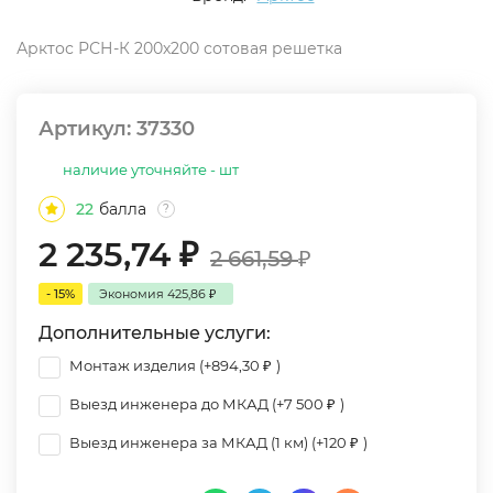
Арктос РСН-К 200х200 сотовая решетка
Артикул:
37330
наличие уточняйте - шт
22
балла
?
2 235,74
₽
2 661,59
₽
- 15%
Экономия
425,86
₽
Дополнительные услуги:
Монтаж изделия (+
894,30
₽
)
Выезд инженера до МКАД (+
7 500
₽
)
Выезд инженера за МКАД (1 км) (+
120
₽
)