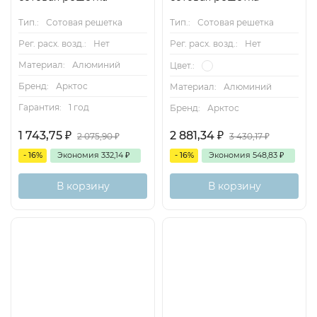
Тип.:
Сотовая решетка
Тип.:
Сотовая решетка
Рег. расх. возд.:
Нет
Рег. расх. возд.:
Нет
Материал:
Алюминий
Цвет.:
Бренд:
Арктос
Материал:
Алюминий
Гарантия:
1 год
Бренд:
Арктос
1 743,75
₽
2 881,34
₽
2 075,90
₽
3 430,17
₽
- 16%
Экономия
332,14
₽
- 16%
Экономия
548,83
₽
В корзину
В корзину