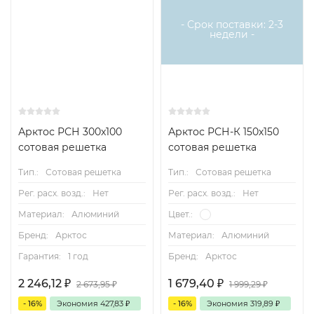
- Срок поставки: 2-3
недели -
Арктос РСН 300x100
Арктос РСН-К 150х150
сотовая решетка
сотовая решетка
Тип.:
Сотовая решетка
Тип.:
Сотовая решетка
Рег. расх. возд.:
Нет
Рег. расх. возд.:
Нет
Материал:
Алюминий
Цвет.:
Бренд:
Арктос
Материал:
Алюминий
Гарантия:
1 год
Бренд:
Арктос
2 246,12
₽
1 679,40
₽
2 673,95
₽
1 999,29
₽
- 16%
Экономия
427,83
₽
- 16%
Экономия
319,89
₽