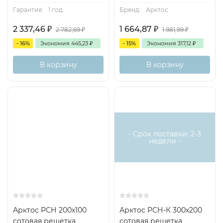
(В) > 500 мм устанавливается перемычка для
Гарантия:
1 год
Бренд:
Арктос
обеспечения прочности конструкции.
2 337,46
₽
1 664,87
₽
2 782,69
₽
1 981,99
₽
- 16%
Экономия
445,23
₽
- 15%
Экономия
317,12
₽
В корзину
В корзину
- Срок поставки: 2-3
недели -
Арктос РСН 200x100
Арктос РСН-К 300х200
сотовая решетка
сотовая решетка