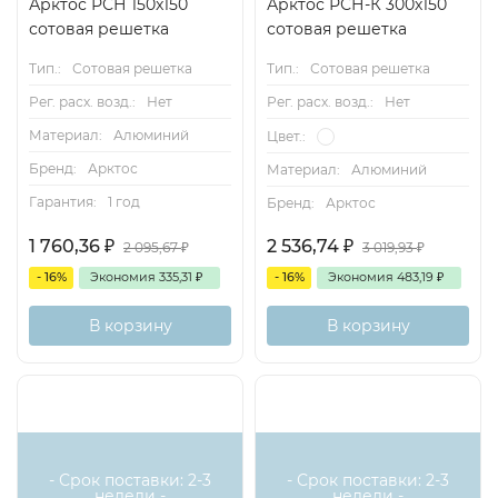
Арктос РСН 150x150
Арктос РСН-К 300х150
сотовая решетка
сотовая решетка
Тип.:
Сотовая решетка
Тип.:
Сотовая решетка
Рег. расх. возд.:
Нет
Рег. расх. возд.:
Нет
Материал:
Алюминий
Цвет.:
Бренд:
Арктос
Материал:
Алюминий
Гарантия:
1 год
Бренд:
Арктос
1 760,36
₽
2 536,74
₽
2 095,67
₽
3 019,93
₽
- 16%
Экономия
335,31
₽
- 16%
Экономия
483,19
₽
В корзину
В корзину
- Срок поставки: 2-3
- Срок поставки: 2-3
недели -
недели -