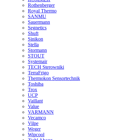
Rothenberger
Royal Thermo
SANMU
Sauermann
Segnetics
Shuft
Sinikon
Stella
Stormann
STOUT
Systemair
TECH Sterowniki
TerraFrigo
Thermokon Sensortechnik
Toshiba
Trox
UCP
Vaillant
Value
VARMANN
Vecamco
Vilpe
Weger
Wipcool