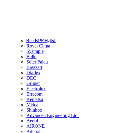
Все БРЕНДЫ
Royal Clima
Sysimple
Ballu
Soler Palau
Breezart
Diaflex
DEC
Gruner
Electrolux
Errecom
Kentatsu
Midea
Shinhoo
Advanced Engineering Ltd.
Aerial
AIRONE
Aitcool