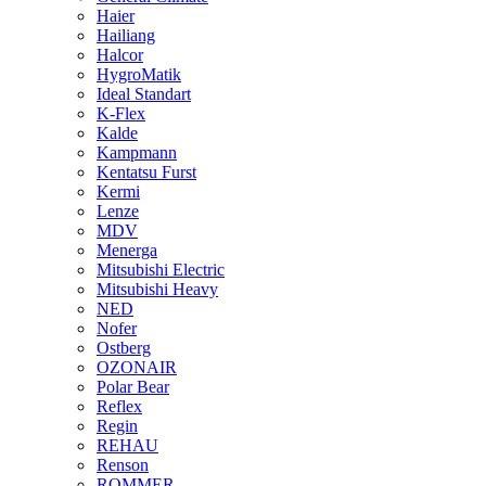
Haier
Hailiang
Halcor
HygroMatik
Ideal Standart
K-Flex
Kalde
Kampmann
Kentatsu Furst
Kermi
Lenze
MDV
Menerga
Mitsubishi Electric
Mitsubishi Heavy
NED
Nofer
Ostberg
OZONAIR
Polar Bear
Reflex
Regin
REHAU
Renson
ROMMER