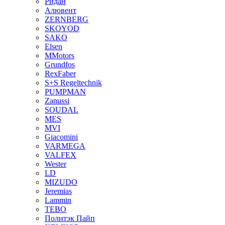
Ридан
Алювент
ZERNBERG
SKOYOD
SAKO
Elsen
MMotors
Grundfos
RexFaber
S+S Regeltechnik
PUMPMAN
Zanussi
SOUDAL
MES
MVI
Giacomini
VARMEGA
VALFEX
Wester
LD
MIZUDO
Jeremias
Lammin
TEBO
Политэк Пайп