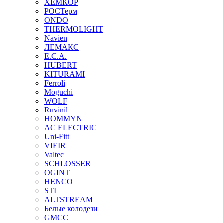
ХЕМКОР
РОСТерм
ONDO
THERMOLIGHT
Navien
ЛЕМАКС
E.C.A.
HUBERT
KITURAMI
Ferroli
Moguchi
WOLF
Ruvinil
HOMMYN
AC ELECTRIC
Uni-Fitt
VIEIR
Valtec
SCHLOSSER
OGINT
HENCO
STI
ALTSTREAM
Белые колодези
GMCC