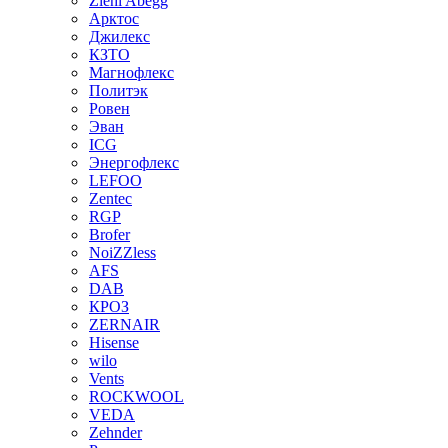
Ziehl Abegg
Арктос
Джилекс
КЗТО
Магнофлекс
Политэк
Ровен
Эван
ICG
Энергофлекс
LEFOO
Zentec
RGP
Brofer
NoiZZless
AFS
DAB
КРОЗ
ZERNAIR
Hisense
wilo
Vents
ROCKWOOL
VEDA
Zehnder