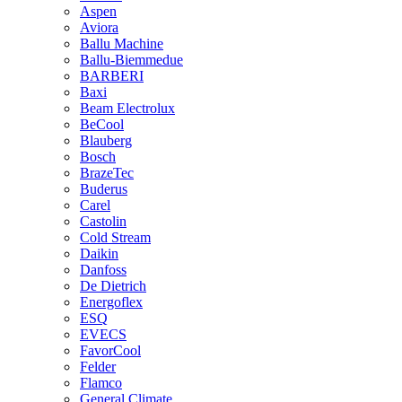
Aspen
Aviora
Ballu Machine
Ballu-Biemmedue
BARBERI
Baxi
Beam Electrolux
BeCool
Blauberg
Bosch
BrazeTec
Buderus
Carel
Castolin
Cold Stream
Daikin
Danfoss
De Dietrich
Energoflex
ESQ
EVECS
FavorCool
Felder
Flamco
General Climate