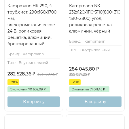
Kampmann HK 290, 4-
Kampmann NK
труб.сист. 290х160х1700
232x120x1110*3110(800+310
мм,
*310+2800) угол,
электромеханическое
роликовая решётка,
24 В, роликовая
алюминий, чёрный
решетка, алюминий,
Бренд:
Kampmann
бронзированный
Тип.:
Внутрипольный
Бренд:
Kampmann
Тип.:
Внутрипольный
284 045,80
₽
282 528,36
₽
353 160,45
₽
355 057,25
₽
- 20%
- 20%
Экономия
70 632,09
₽
Экономия
71 011,45
₽
В корзину
В корзину