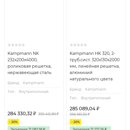
Kampmann NK
Kampmann HK 320, 2-
232x200x4000,
труб.сист. 320х130х2000
роликовая решетка,
мм, линейная решетка,
нержавеющая сталь
алюминий
натурального цвета
Бренд:
Kampmann
Бренд:
Kampmann
Тип.:
Внутрипольный
Тип.:
Внутрипольный
285 089,04
₽
284 330,32
₽
355 412,90
₽
356 361,30
₽
- 20%
- 20%
Экономия
71 082,58
₽
Экономия
71 272,26
₽