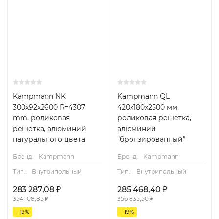
Kampmann NK
Kampmann QL
300x92x2600 R=4307
420x180x2500 мм,
mm, роликовая
роликовая решетка,
решетка, алюминий
алюминий
натурального цвета
"бронзированный"
Бренд:
Kampmann
Бренд:
Kampmann
Тип.:
Внутрипольный
Тип.:
Внутрипольный
283 287,08
₽
285 468,40
₽
354 108,85
₽
356 835,50
₽
- 19%
- 19%