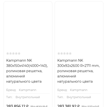
Kampmann NK
Kampmann NK
380x150x4140(4000+140),
300x92x2600 R=2711 mm,
роликовая решетка,
роликовая решетка,
алюминий
алюминий
натурального цвета
натурального цвета
Бренд:
Kampmann
Бренд:
Kampmann
Тип.:
Внутрипольный
Тип.:
Внутрипольный
283 856,12
₽
283 381,92
₽
354 820,15
₽
354 227,40
₽