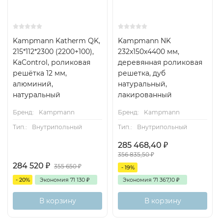
Kampmann Katherm QK,
Kampmann NK
215*112*2300 (2200+100),
232x150x4400 мм,
KaControl, роликовая
деревянная роликовая
решётка 12 мм,
решетка, дуб
алюминий,
натуральный,
натуральный
лакированный
Бренд:
Kampmann
Бренд:
Kampmann
Тип.:
Внутрипольный
Тип.:
Внутрипольный
285 468,40
₽
356 835,50
₽
284 520
₽
355 650
₽
- 19%
- 20%
Экономия
71 130
₽
Экономия
71 367,10
₽
В корзину
В корзину