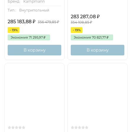
Бренд:
Kampmann
Тип.:
Внутрипольный
283 287,08
₽
285 183,88
₽
356 479,85
₽
354 108,85
₽
- 19%
- 19%
Экономия
71 295,97
₽
Экономия
70 821,77
₽
В корзину
В корзину