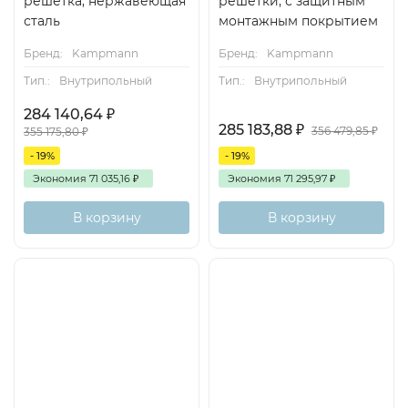
решетка, нержавеющая
решетки, с защитным
сталь
монтажным покрытием
Бренд:
Kampmann
Бренд:
Kampmann
Тип.:
Внутрипольный
Тип.:
Внутрипольный
284 140,64
₽
285 183,88
₽
356 479,85
₽
355 175,80
₽
- 19%
- 19%
Экономия
71 035,16
₽
Экономия
71 295,97
₽
В корзину
В корзину