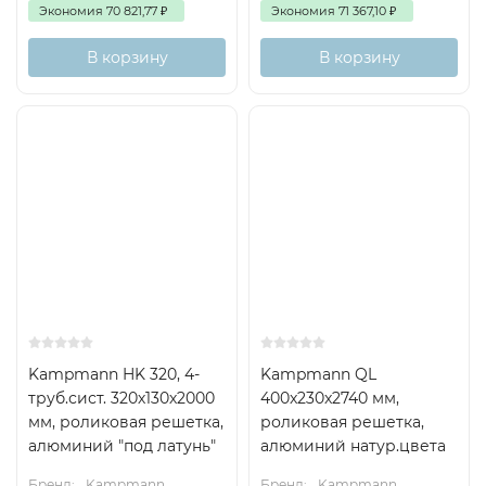
Экономия
70 821,77
₽
Экономия
71 367,10
₽
В корзину
В корзину
Kampmann HK 320, 4-
Kampmann QL
труб.сист. 320х130х2000
400x230x2740 мм,
мм, роликовая решетка,
роликовая решетка,
алюминий "под латунь"
алюминий натур.цвета
Бренд:
Kampmann
Бренд:
Kampmann