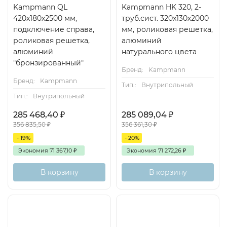
Kampmann QL
Kampmann HK 320, 2-
420x180x2500 мм,
труб.сист. 320х130х2000
подключение справа,
мм, роликовая решетка,
роликовая решетка,
алюминий
алюминий
натурального цвета
"бронзированный"
Бренд:
Kampmann
Бренд:
Kampmann
Тип.:
Внутрипольный
Тип.:
Внутрипольный
285 468,40
₽
285 089,04
₽
356 835,50
₽
356 361,30
₽
- 19%
- 20%
Экономия
71 367,10
₽
Экономия
71 272,26
₽
В корзину
В корзину