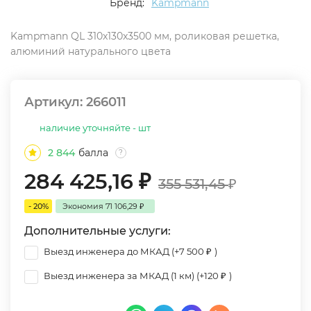
Бренд:
Kampmann
Kampmann QL 310x130x3500 мм, роликовая решетка,
алюминий натурального цвета
Артикул:
266011
наличие уточняйте - шт
2 844
балла
?
284 425,16
₽
355 531,45
₽
- 20%
Экономия
71 106,29
₽
Дополнительные услуги:
Выезд инженера до МКАД (+
7 500
₽
)
Выезд инженера за МКАД (1 км) (+
120
₽
)