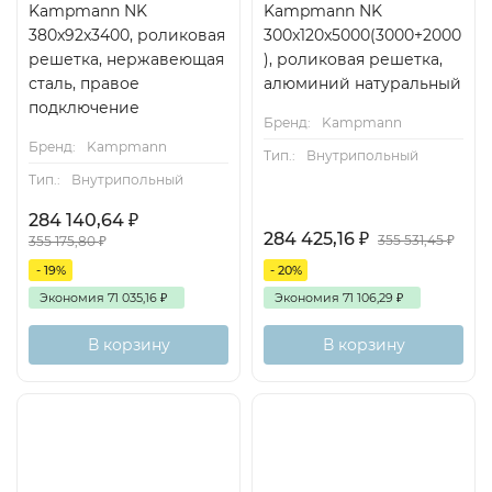
Kampmann NK
Kampmann NK
380x92x3400, роликовая
300x120x5000(3000+2000
решетка, нержавеющая
), роликовая решетка,
сталь, правое
алюминий натуральный
подключение
Бренд:
Kampmann
Бренд:
Kampmann
Тип.:
Внутрипольный
Тип.:
Внутрипольный
284 140,64
₽
284 425,16
₽
355 531,45
₽
355 175,80
₽
- 19%
- 20%
Экономия
71 035,16
₽
Экономия
71 106,29
₽
В корзину
В корзину