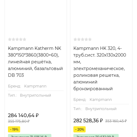
Kampmann Katherm NK
Kampmann HK 320, 4-
380*150*3860(3800+60),
труб.сист. 320х130х2000
линейная решётка,
мм,
алюминий, базальтовый
электромеханическое,
DB 703
роликовая решетка,
алюминий
Бренд:
Kampmann
бронзированный
Тип.:
Внутрипольный
Бренд:
Kampmann
Тип.:
Внутрипольный
284 140,64
₽
282 528,36
₽
353 160,45
₽
355 175,80
₽
- 19%
- 20%
Экономия
71 035,16
₽
Экономия
70 632,09
₽