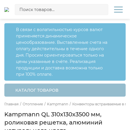
В связи с волатильностью курсов валют
применяется динамическое
ценообразование. Выставленные счета на
оплату действительны в течение одного
дня. Просим ориентироваться только на
цены указанные в счёте. Реализация
продукции и доставка возможна только
при 100% оплате.
КАТАЛОГ ТОВАРОВ
Главная
/
Отопление
/
Kampmann
/
Конвекторы встраиваемые в по
Kampmann QL 310x130x3500 мм,
роликовая решетка, алюминий