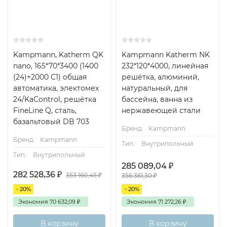
Kampmann, Katherm QK
Kampmann Katherm NK
nano, 165*70*3400 (1400
232*120*4000, линейная
(24)+2000 C1) общая
решётка, алюминий,
автоматика, электомех
натуральный, для
24/KaControl, решётка
бассейна, ванна из
FineLine Q, сталь,
нержавеющей стали
базальтовый DB 703
Бренд:
Kampmann
Бренд:
Kampmann
Тип.:
Внутрипольный
Тип.:
Внутрипольный
285 089,04
₽
282 528,36
₽
353 160,45
₽
356 361,30
₽
- 20%
- 20%
Экономия
70 632,09
₽
Экономия
71 272,26
₽
В корзину
В корзину