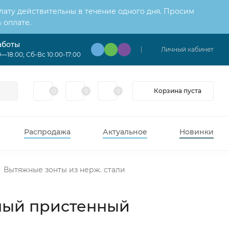
лату действительны в течение одного дня. Просим
 оплате.
аботы
Личный кабинет
—18:00; Сб-Вс 10:00-17:00
Корзина пуста
0
0
0
Распродажа
Актуальное
Новинки
Вытяжные зонты из нерж. стали
нный пристенный