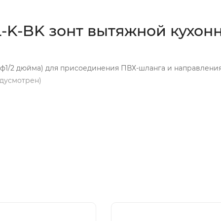
L-K-BK зонт вытяжной кухон
ф1/2 дюйма) для присоединения ПВХ-шланга и направления
едусмотрен)