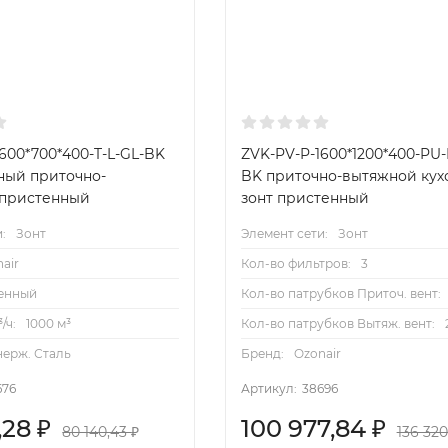
600*700*400-T-L-GL-BK
ZVK-PV-P-1600*1200*400-PU-
нный приточно-
BK приточно-вытяжной ку
 пристенный
зонт пристенный
:
Зонт
Элемент сети:
Зонт
air
Кол-во фильтров:
3
енный
Кол-во патрубков Приточ. вент:
/ч:
1000 м³
Кол-во патрубков Вытяж. вент:
нерж. Сталь
Бренд:
Ozonair
676
Артикул:
38696
,28
₽
100 977,84
₽
80 140,43
₽
136 32