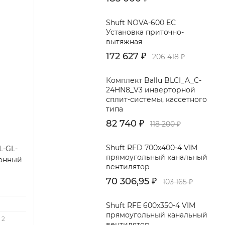
Shuft NOVA-600 EC
Установка приточно-
вытяжная
172 627
₽
206 418
₽
Комплект Ballu BLCI_A_C-
24HN8_V3 инверторной
сплит-системы, кассетного
типа
82 740
₽
118 200
₽
Shuft RFD 700x400-4 VIM
L-GL-
прямоугольный канальный
хонный
вентилятор
70 306,95
₽
103 165
₽
Shuft RFE 600x350-4 VIM
прямоугольный канальный
2
вентилятор