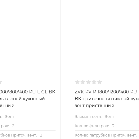
1000*800*400-PU-L-GL-BK
ZVK-PV-P-1800*1200*400-PU-
вытяжной кухонный
BK приточно-вытяжной ку
тенный
зонт пристенный
:
Зонт
Элемент сети:
Зонт
тров:
2
Кол-во фильтров:
3
бков Приточ. вент:
2
Кол-во патрубков Приточ. вент: