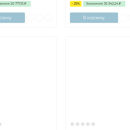
номия
20 777,15
₽
- 25%
Экономия
35 342,24
₽
рзину
В корзину