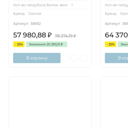
Кол-во патрубков Вытяж. вент:
1
Кол-во патру
L – лабиринтный;
Бренд:
Ozonair
Бренд:
Ozon
C – сетчатый;
Артикул:
38692
Артикул:
38
Тип жироотводящей конструкции:
57 980,88
₽
64 370
78 274,19
₽
GL – жиросборный лоток;
- 25%
Экономия
20 293,31
₽
- 25%
Эко
K – кран;
В корзину
В ко
Наличие каркаса:
BK - бескаркасные зонты;
K- каркасные зонты