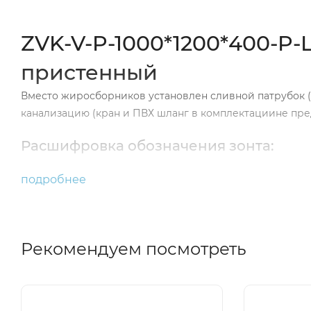
ZVK-V-P-1000*1200*400-P-
пристенный
Вместо жиросборников установлен сливной патрубок (
канализацию (кран и ПВХ шланг в комплектациине пр
Расшифровка обозначения зонта:
ZVK – наименование зонта вытяжного кухонного;
подробнее
Тип конструкции:
PV – приточно-вытяжной;
Рекомендуем посмотреть
V – вытяжной;
Способ расположения и крепления: