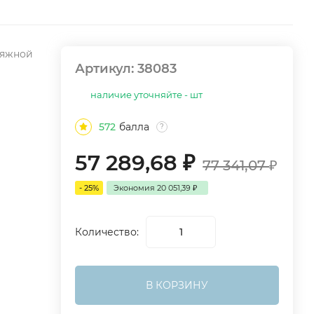
тяжной
Артикул:
38083
наличие уточняйте - шт
572
балла
?
57 289,68
₽
77 341,07
₽
- 25%
Экономия
20 051,39
₽
Количество:
В КОРЗИНУ