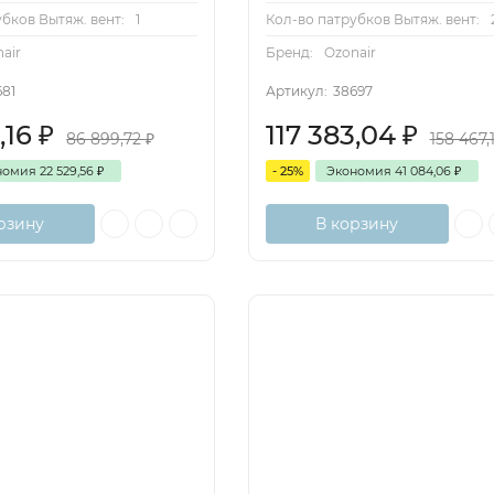
бков Вытяж. вент:
1
Кол-во патрубков Вытяж. вент:
air
Бренд:
Ozonair
681
Артикул:
38697
,16
₽
117 383,04
₽
86 899,72
₽
158 467,
номия
22 529,56
₽
- 25%
Экономия
41 084,06
₽
рзину
В корзину