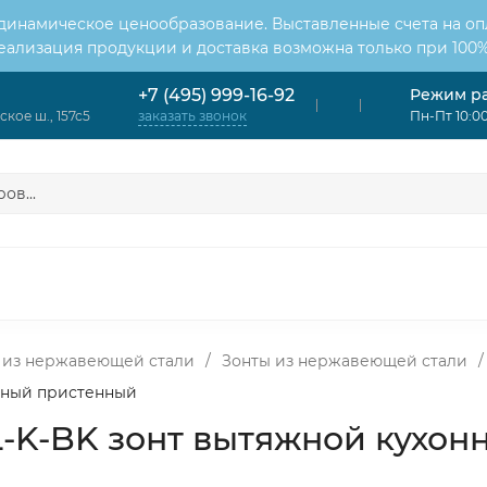
 динамическое ценообразование. Выставленные счета на оп
Реализация продукции и доставка возможна только при 100%
Режим р
+7 (495) 999-16-92
кое ш., 157с5
Пн-Пт 10:00
заказать звонок
ОНДИЦИОНЕРЫ
ВЕНТИЛЯЦИЯ
ОТОПЛЕНИЕ
ЦИЯ
 из нержавеющей стали
/
Зонты из нержавеющей стали
/
онный пристенный
-L-K-BK зонт вытяжной кухо