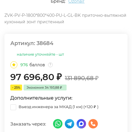
Бренд:
Ozonair
ZVK-PV-P-1800*800*400-PU-L-GL-BK приточно-вытяжной
кухонный зонт пристенный
Артикул:
38684
наличие уточняйте - шт
976
баллов
?
97 696,80
₽
131 890,68
₽
- 25%
Экономия
34 193,88
₽
Дополнительные услуги:
Выезд инженера за МКАД (1 км) (+
120
₽
)
Заказать через: