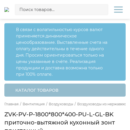
В связи с волатильностью курсов валют
применяется динамическое
ценообразование. Выставленные счета на
оплату действительны в течение одного
дня. Просим ориентироваться только на
цены указанные в счёте. Реализация
продукции и доставка возможна только
при 100% оплате.
КАТАЛОГ ТОВАРОВ
Главная
/
Вентиляция
/
Воздуховоды
/
Воздуховоды из нержавеющ
ZVK-PV-P-1800*800*400-PU-L-GL-BK
приточно-вытяжной кухонный зонт