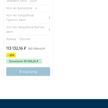
Элемент сети:
Зонт
Кол-во фильтров:
4
Кол-во патрубков
3
Приточ. вент:
Кол-во патрубков Вытяж.
3
вент:
Бренд:
Ozonair
113 132,16
₽
152 728,42
₽
- 25%
Экономия
39 596,26
₽
В корзину