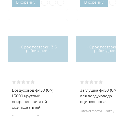
В корзину
В корзину
- Срок поставки: 3-5
- Срок поставки
рабоч.дней -
рабоч.дней 
Воздуховод ф450 (0,7)
Заглушка ф450 (0,
L3000 круглый
для воздуховода
спираленавивной
оцинкованная
оцинкованный
Элемент сети:
Заглу