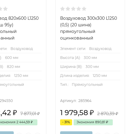
вод 820х600 L1250
Воздуховод 300х300 L1250
 ш 95у)
(0,5) (20 шина)
гольный
прямоугольный
ванный
оцинкованный
ети:
Воздуховод
Элемент сети:
Воздуховод
):
600 мм
Высота (А):
300 мм
):
820 мм
Ширина (B):
300 мм
делия:
1250 мм
Длина изделия:
1250 мм
ямоугольный
Тип.:
Прямоугольный
294550
Артикул:
285964
2,42
₽
1 979,58
₽
7 877,01
₽
2 870,39
₽
Экономия
2 444,59
₽
- 31%
Экономия
890,81
₽