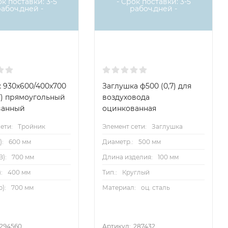
ок поставки: 3-5
- Срок поставки: 3-5
рабоч.дней -
рабоч.дней -
 930х600/400х700
Заглушка ф500 (0,7) для
,7) прямоугольный
воздуховода
ванный
оцинкованная
ети:
Тройник
Элемент сети:
Заглушка
):
600 мм
Диаметр.:
500 мм
):
700 мм
Длина изделия:
100 мм
:
400 мм
Тип.:
Круглый
):
700 мм
Материал:
оц. сталь
294560
Артикул:
287432