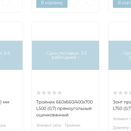
В корзину
В кор
: 3-5
- Срок поставки: 3-5
- Ср
-
рабоч.дней -
7) мм
Тройник 660х660/400х700
Зонт пр
L500 (0,7) прямоугольный
L750 (0
оцинкованный
Элемент с
шка
Элемент сети:
Тройник
Диаметр.: