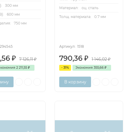
):
300 мм
Материал:
оц. сталь
):
600 мм
Толщ. материала:
0.7 мм
делия:
750 мм
294545
Артикул:
1518
4,56
₽
790,36
₽
7 126,11
₽
1 146,02
₽
Экономия
2 211,55
₽
- 31%
Экономия
355,66
₽
зину
В корзину