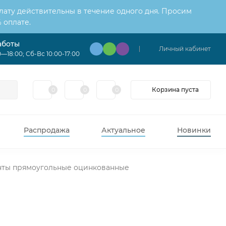
лату действительны в течение одного дня. Просим
 оплате.
аботы
Личный кабинет
—18:00; Сб-Вс 10:00-17:00
Корзина пуста
0
0
0
Распродажа
Актуальное
Новинки
нты прямоугольные оцинкованные