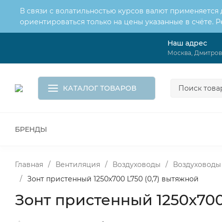
В связи с волатильностью курсов валют применяется
ориентироваться только на цены указанные в счёте. 
Наш адрес
О нас
Услуги
Москва, Дмитровс
Доставка и оплата
Обмен и возврат
Контакты
Корзина
КАТАЛОГ ТОВАРОВ
БРЕНДЫ
ВСЕ ДЛЯ МОНТАЖА И СЕРВИСА
К
ВОДОСНАБЖЕНИЕ
КАНАЛИЗА
Главная
/
Вентиляция
/
Воздуховоды
/
Воздуховоды
/
Зонт пристенный 1250х700 L750 (0,7) вытяжной
Зонт пристенный 1250х700