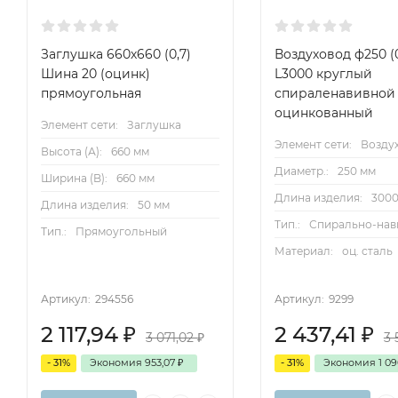
Заглушка 660х660 (0,7)
Воздуховод ф250 (0
Шина 20 (оцинк)
L3000 круглый
прямоугольная
спираленавивной
оцинкованный
Элемент сети:
Заглушка
Элемент сети:
Возду
Высота (А):
660 мм
Диаметр.:
250 мм
Ширина (B):
660 мм
Длина изделия:
3000
Длина изделия:
50 мм
Тип.:
Спирально-нав
Тип.:
Прямоугольный
Материал:
оц. сталь
Артикул:
294556
Артикул:
9299
2 117,94
₽
2 437,41
₽
3 071,02
₽
3 
- 31%
Экономия
953,07
₽
- 31%
Экономия
1 0