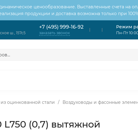
 динамическое ценообразование. Выставленные счета на оп
Реализация продукции и доставка возможна только при 100%
Режим р
+7 (495) 999-16-92
кое ш., 157с5
Пн-Пт 10:00
заказать звонок
ОНДИЦИОНЕРЫ
ВЕНТИЛЯЦИЯ
ОТОПЛЕНИЕ
ЦИЯ
 из оцинкованной стали
/
Воздуховоды и фасонные элеме
 L750 (0,7) вытяжной