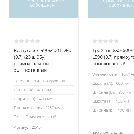
- Срок поставки: 3-5
- Срок поставки
рабоч.дней -
рабоч.дней 
Воздуховод 490х400 L1250
Тройник 650х600/
(0,7) (20 ш 95у)
L590 (0,7) прямоу
прямоугольный
оцинкованный
оцинкованный
Элемент сети:
Тройн
Элемент сети:
Воздуховод
Высота (А):
600 мм
Высота (А):
400 мм
Ширина (B):
490 мм
Ширина (B):
490 мм
Высота (a):
400 мм
Длина изделия:
1250 мм
Ширина (b):
490 мм
Тип.:
Прямоугольный
Артикул:
294541
Артикул:
294547