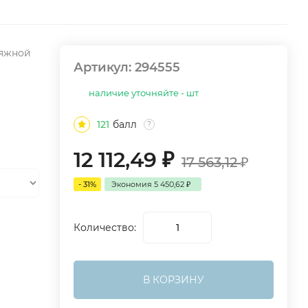
тяжной
Артикул:
294555
наличие уточняйте - шт
121
балл
?
12 112,49
₽
17 563,12
₽
- 31%
Экономия
5 450,62
₽
Количество:
В КОРЗИНУ