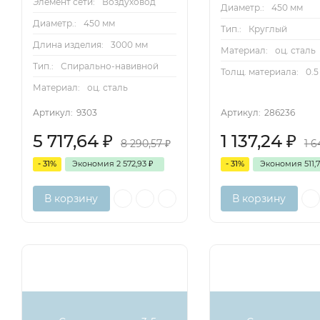
Элемент сети:
Воздуховод
Диаметр.:
450 мм
Диаметр.:
450 мм
Тип.:
Круглый
Длина изделия:
3000 мм
Материал:
оц. сталь
Тип.:
Спирально-навивной
Толщ. материала:
0.5
Материал:
оц. сталь
Артикул:
9303
Артикул:
286236
5 717,64
₽
1 137,24
₽
8 290,57
₽
1 
- 31%
Экономия
2 572,93
₽
- 31%
Экономия
511,
В корзину
В корзину