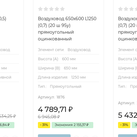
,5)
Воздуховод 650х600 L1250
Воздухо
(0,7) (20 ш 95у)
(0,7) (20
прямоугольный
прямоу
оцинкованный
оцинко
ховод
Элемент сети:
Воздуховод
Элемент с
Высота (А):
600 мм
Высота (А
 мм
Ширина (B):
650 мм
Ширина (B
ивной
Длина изделия:
1250 мм
Длина из
Тип.:
Прямоугольный
Тип.:
Пр
Артикул:
1876
Артикул:
4 789,71
₽
5 43
534,25
₽
6 945,08
₽
96,84
₽
- 31%
Экономия
2 155,37
₽
- 31%