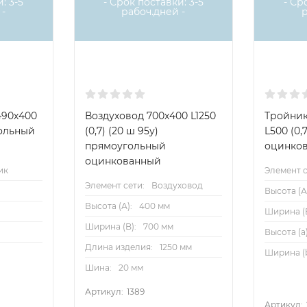
: 3-5
- Срок поставки: 3-5
- Ср
-
рабоч.дней -
490х400
Воздуховод 700х400 L1250
Тройник
гольный
(0,7) (20 ш 95у)
L500 (0
прямоугольный
оцинко
оцинкованный
ик
Элемент с
Элемент сети:
Воздуховод
Высота (А
Высота (А):
400 мм
Ширина (B
Ширина (B):
700 мм
Высота (a)
Длина изделия:
1250 мм
Ширина (b
Шина:
20 мм
Артикул:
1389
Артикул: