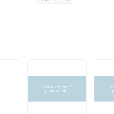
- Срок поставки: 3-5
- Ср
рабоч.дней -