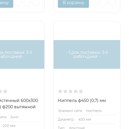
зину
В корзину
ок поставки: 3-5
- Срок поставки: 3-5
рабоч.дней -
рабоч.дней -
истенный 600х300
Ниппель ф450 (0,7) мм
,7) ф200 вытяжной
Элемент сети:
Ниппель
ети:
Зонт
Диаметр.:
450 мм
200 мм
Тип.:
Круглый