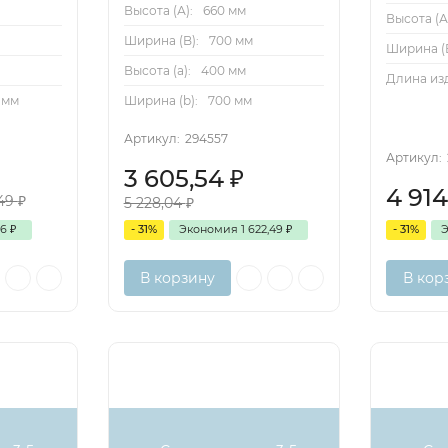
Высота (А):
660 мм
Высота (А
Ширина (B):
700 мм
Ширина (B
Высота (a):
400 мм
Длина из
 мм
Ширина (b):
700 мм
Артикул:
294557
Артикул:
3 605,54
₽
4 91
649
₽
5 228,04
₽
76
₽
- 31%
Экономия
1 622,49
₽
- 31%
В корзину
В кор