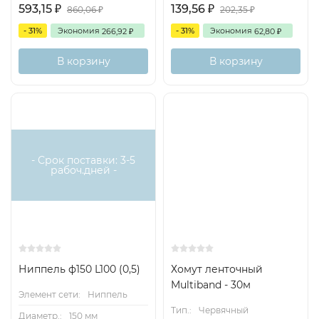
593,15
139,56
₽
₽
860,06
202,35
₽
₽
- 31%
Экономия
- 31%
Экономия
266,92
62,80
₽
₽
В корзину
В корзину
- Срок поставки: 3-5
рабоч.дней -
Ниппель ф150 L100 (0,5)
Хомут ленточный
Multiband - 30м
Элемент сети:
Ниппель
Тип.:
Червячный
Диаметр.:
150 мм