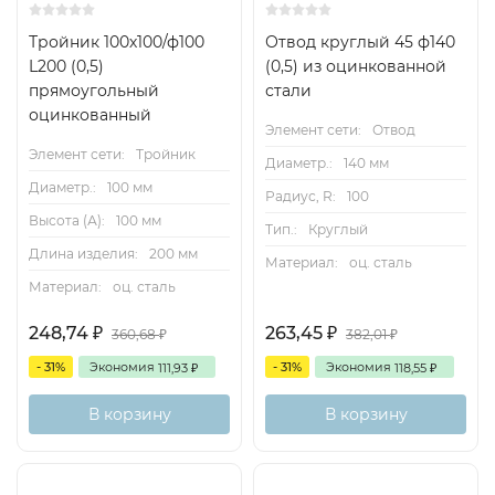
Тройник 100х100/ф100
Отвод круглый 45 ф140
L200 (0,5)
(0,5) из оцинкованной
прямоугольный
стали
оцинкованный
Элемент сети:
Отвод
Элемент сети:
Тройник
Диаметр.:
140 мм
Диаметр.:
100 мм
Радиус, R:
100
Высота (А):
100 мм
Тип.:
Круглый
Длина изделия:
200 мм
Материал:
оц. сталь
Материал:
оц. сталь
248,74
263,45
₽
₽
360,68
382,01
₽
₽
- 31%
Экономия
- 31%
Экономия
111,93
118,55
₽
₽
В корзину
В корзину