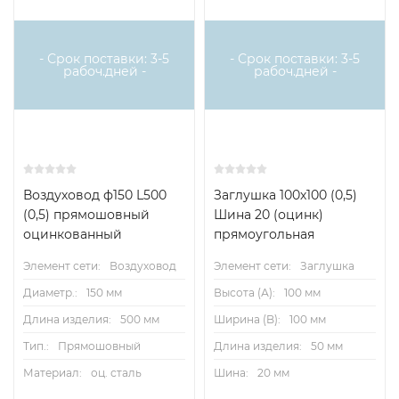
- Срок поставки: 3-5
- Срок поставки: 3-5
рабоч.дней -
рабоч.дней -
Воздуховод ф150 L500
Заглушка 100х100 (0,5)
(0,5) прямошовный
Шина 20 (оцинк)
оцинкованный
прямоугольная
Элемент сети:
Воздуховод
Элемент сети:
Заглушка
Диаметр.:
150 мм
Высота (А):
100 мм
Длина изделия:
500 мм
Ширина (B):
100 мм
Тип.:
Прямошовный
Длина изделия:
50 мм
Материал:
оц. сталь
Шина:
20 мм