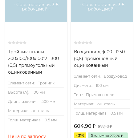
- Срок поставки: 3-5
- Срок поставки: 3-5
рабоч.дней -
рабоч.дней -
Тройник-штаны
Воздуховод ф100 L1250
200х100/100х100*2 L300
(0,5) прямошовный
(0,5) прямоугольный
оцинкованный
оцинкованный
Элемент сети:
Воздуховод
Элемент сети:
Тройник
Диаметр.:
100 мм
Высота (А):
100 мм
Тип.:
Прямошовный
Длина изделия:
500 мм
Материал:
оц. сталь
Материал:
оц. сталь
Толщ. материала:
0.5 мм
Толщ. материала:
0.5 мм
604,90
₽
877,10
₽
- 31%
Экономия
272,20
Цена по запросу
₽