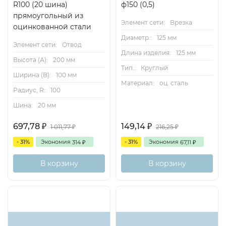
R100 (20 шина)
ф150 (0,5)
прямоугольный из
Элемент сети:
Врезка
оцинкованной стали
Диаметр.:
125 мм
Элемент сети:
Отвод
Длина изделия:
125 мм
Высота (А):
200 мм
Тип.:
Круглый
Ширина (B):
100 мм
Материал:
оц. сталь
Радиус, R:
100
Шина:
20 мм
697,78
149,14
₽
₽
1 011,77
216,25
₽
₽
- 31%
Экономия
- 31%
Экономия
314
67,11
₽
₽
В корзину
В корзину