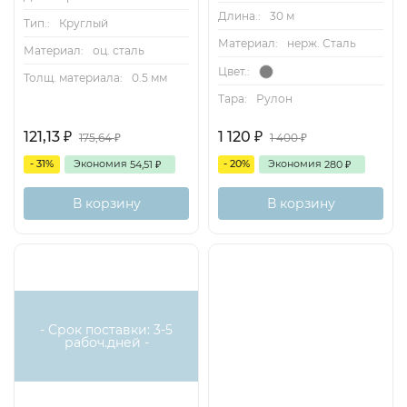
Длина.:
30 м
Тип.:
Круглый
Материал:
нерж. Сталь
Материал:
оц. сталь
Цвет.:
Толщ. материала:
0.5 мм
Тара:
Рулон
121,13
1 120
₽
₽
175,64
1 400
₽
₽
- 31%
Экономия
- 20%
Экономия
54,51
280
₽
₽
В корзину
В корзину
- Срок поставки: 3-5
рабоч.дней -