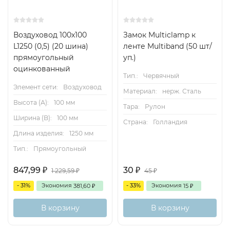
Воздуховод 100х100
Замок Multiclamp к
L1250 (0,5) (20 шина)
ленте Multiband (50 шт/
прямоугольный
уп.)
оцинкованный
Тип.:
Червячный
Элемент сети:
Воздуховод
Материал:
нерж. Сталь
Высота (А):
100 мм
Тара:
Рулон
Ширина (B):
100 мм
Страна:
Голландия
Длина изделия:
1250 мм
Тип.:
Прямоугольный
847,99
30
₽
₽
1 229,59
45
₽
₽
- 31%
Экономия
- 33%
Экономия
381,60
15
₽
₽
В корзину
В корзину