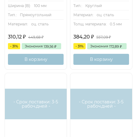
Ширина (B):
100 мм
Тип.:
Круглый
Тип.:
Прямоугольный
Материал:
оц. сталь
Материал:
оц. сталь
Толщ. материала:
0.5 мм
310,12
384,20
₽
₽
449,68
557,09
₽
₽
- 31%
Экономия
- 31%
Экономия
139,56
172,89
₽
₽
В корзину
В корзину
- Срок поставки: 3-5
- Срок поставки: 3-5
рабоч.дней -
рабоч.дней -