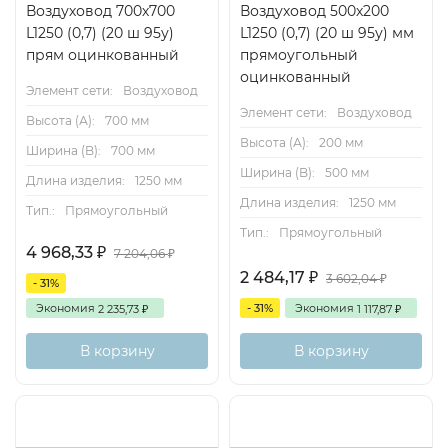
Воздуховод 700х700
Воздуховод 500х200
L1250 (0,7) (20 ш 95у)
L1250 (0,7) (20 ш 95у) мм
прям оцинкованный
прямоугольный
оцинкованный
Элемент сети:
Воздуховод
Элемент сети:
Воздуховод
Высота (А):
700 мм
Высота (А):
200 мм
Ширина (B):
700 мм
Ширина (B):
500 мм
Длина изделия:
1250 мм
Длина изделия:
1250 мм
Тип.:
Прямоугольный
Тип.:
Прямоугольный
4 968,33
₽
7 204,06
₽
2 484,17
₽
3 602,04
₽
- 31%
Экономия
- 31%
Экономия
2 235,73
1 117,87
₽
₽
В корзину
В корзину