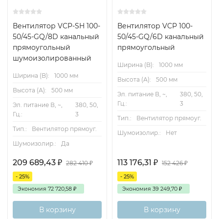
Вентилятор VCP-SH 100-
Вентилятор VCP 100-
50/45-GQ/8D канальный
50/45-GQ/6D канальный
прямоугольный
прямоугольный
шумоизолированный
Ширина (B):
1000 мм
Ширина (B):
1000 мм
Высота (А):
500 мм
Высота (А):
500 мм
Эл. питание В, ~,
380, 50,
Гц.:
3
Эл. питание В, ~,
380, 50,
Гц.:
3
Тип.:
Вентилятор прямоуг.
Тип.:
Вентилятор прямоуг.
Шумоизолир.:
Нет
Шумоизолир.:
Да
209 689,43
₽
113 176,31
₽
282 410
₽
152 426
₽
- 25%
- 25%
Экономия
72 720,58
₽
Экономия
39 249,70
₽
В корзину
В корзину