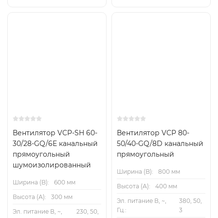
Вентилятор VCP-SH 60-
Вентилятор VCP 80-
30/28-GQ/6E канальный
50/40-GQ/8D канальный
прямоугольный
прямоугольный
шумоизолированный
Ширина (B):
800 мм
Ширина (B):
600 мм
Высота (А):
400 мм
Высота (А):
300 мм
Эл. питание В, ~,
380, 50,
Гц.:
3
Эл. питание В, ~,
230, 50,