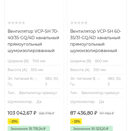
Вентилятор VCP-SH 70-
Вентилятор VCP-SH 60-
40/35-GQ/4D канальный
35/31-GQ/4D канальный
прямоугольный
прямоугольный
шумоизолированный
шумоизолированный
Ширина (B):
700 мм
Ширина (B):
600 мм
Высота (А):
350 мм
Высота (А):
350 мм
Эл. питание В, ~,
380, 50,
Эл. питание В, ~,
380, 50,
Гц.:
3
Гц.:
3
Тип.:
Вентилятор прямоуг.
Тип.:
Вентилятор прямоуг.
Шумоизолир.:
Да
Шумоизолир.:
Да
103 042,67
₽
87 436,80
₽
138 778
₽
117 760
₽
- 25%
- 25%
Экономия
35 735,34
₽
Экономия
30 323,20
₽