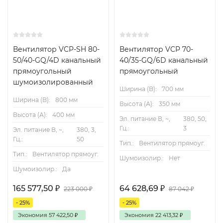
Вентилятор VCP-SH 80-
Вентилятор VCP 70-
50/40-GQ/4D канальный
40/35-GQ/6D канальный
прямоугольный
прямоугольный
шумоизолированный
Ширина (B):
700 мм
Ширина (B):
800 мм
Высота (А):
350 мм
Высота (А):
400 мм
Эл. питание В, ~,
380, 50,
Гц.:
3
Эл. питание В, ~,
380, 3,
Гц.:
50
Тип.:
Вентилятор прямоуг.
Тип.:
Вентилятор прямоуг.
Шумоизолир.:
Нет
Шумоизолир.:
Да
165 577,50
₽
64 628,69
₽
223 000
₽
87 042
₽
- 25%
- 25%
Экономия
57 422,50
₽
Экономия
22 413,32
₽