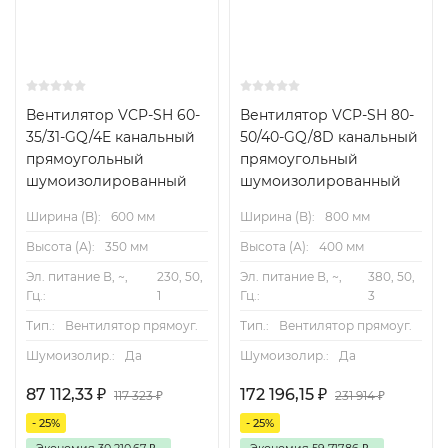
Вентилятор VCP-SH 60-
Вентилятор VCP-SH 80-
35/31-GQ/4E канальный
50/40-GQ/8D канальный
прямоугольный
прямоугольный
шумоизолированный
шумоизолированный
Электрические схемы подключения вентиляторов
Преимущества выбора VCP-SH
Ширина (B):
600 мм
Ширина (B):
800 мм
Высота (А):
350 мм
Высота (А):
400 мм
Энергоэффективность и экономия затрат на
электроэнергию.
Эл. питание В, ~,
230, 50,
Эл. питание В, ~,
380, 50,
Гц.:
1
Гц.:
3
Компактность внутри канальных систем, отсутствие
Тип.:
Вентилятор прямоуг.
Тип.:
Вентилятор прямоуг.
необходимости в больших ревизиях.
Шумоизолир.:
Да
Шумоизолир.:
Да
Гибкость монтажа и совместимость с
87 112,33
₽
172 196,15
₽
117 323
₽
231 914
₽
существующими воздуховодами.
- 25%
- 25%
Как выбрать и установить
Экономия
30 210,67
₽
Экономия
59 717,86
₽