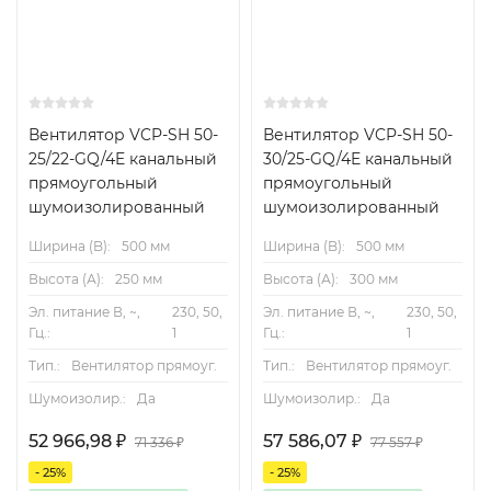
влагостойкости по классам IP (уточнить по модели).
Модельный ряд и применения
Вентиляторы VCP-SH подходят для:
Вентилятор VCP-SH 50-
Вентилятор VCP-SH 50-
25/22-GQ/4E канальный
30/25-GQ/4E канальный
Вытяжной вентиляции в бытовых и
прямоугольный
прямоугольный
коммерческих помещениях.
шумоизолированный
шумоизолированный
Канальных систем кондиционирования и
Ширина (B):
500 мм
Ширина (B):
500 мм
отопления.
Высота (А):
250 мм
Высота (А):
300 мм
Вентиляции промышленных цехов с
Эл. питание В, ~,
230, 50,
Эл. питание В, ~,
230, 50,
умеренными требованиями к влаге и пыли.
Гц.:
1
Гц.:
1
Тип.:
Вентилятор прямоуг.
Тип.:
Вентилятор прямоуг.
Возможные варианты мощности и расхода воздуха
варьируются по модели; для подбора
Шумоизолир.:
Да
Шумоизолир.:
Да
рекомендуется обратиться к спецификации
52 966,98
₽
57 586,07
₽
71 336
₽
77 557
₽
конкретной модели.
- 25%
- 25%