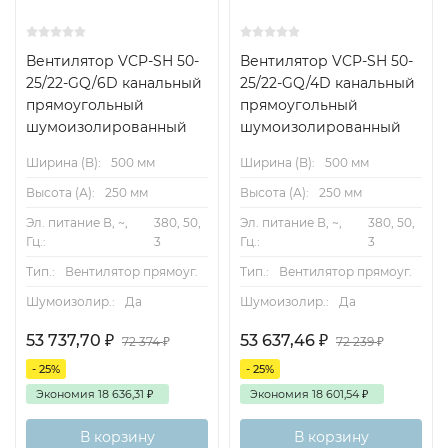
Вентилятор VCP-SH 50-
Вентилятор VCP-SH 50-
25/22-GQ/6D канальный
25/22-GQ/4D канальный
прямоугольный
прямоугольный
шумоизолированный
шумоизолированный
Ширина (B):
500 мм
Ширина (B):
500 мм
Высота (А):
250 мм
Высота (А):
250 мм
Эл. питание В, ~,
380, 50,
Эл. питание В, ~,
380, 50,
Гц.:
3
Гц.:
3
Тип.:
Вентилятор прямоуг.
Тип.:
Вентилятор прямоуг.
Шумоизолир.:
Да
Шумоизолир.:
Да
53 737,70
₽
53 637,46
₽
72 374
₽
72 239
₽
- 25%
- 25%
Экономия
18 636,31
₽
Экономия
18 601,54
₽
В корзину
В корзину