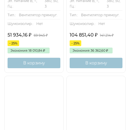
Эл. питание В, ~,
380, 50,
Эл. питание В, ~,
380, 50,
Гц.:
3
Гц.:
3
Тип.:
Вентилятор прямоуг.
Тип.:
Вентилятор прямоуг.
Шумоизолир.:
Нет
Шумоизолир.:
Нет
51 934,16
₽
104 851,40
₽
69 945
₽
141 214
₽
- 25%
- 25%
Экономия
18 010,84
₽
Экономия
36 362,60
₽
В корзину
В корзину