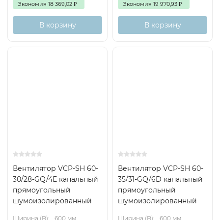
Технические характеристики (примерные)
Экономия
18 369,02
₽
Экономия
19 970,93
₽
Расход воздуха: от нескольких сотен до нескольких
В корзину
В корзину
тысяч м³/ч (зависит от модели).
Давление: соответствующее сопротивлениям
канала.
Напряжение питания: 230 В переменного тока (или
другое по модели).
Температурный режим эксплуатации: обычно от
-20°C до +60°C (уточнить по модели).
Уровень шума: в диапазоне умеренного до низкого,
зависит от конфигурации и скорости.
Вентилятор VCP-SH 60-
Вентилятор VCP-SH 60-
30/28-GQ/4E канальный
35/31-GQ/6D канальный
прямоугольный
прямоугольный
шумоизолированный
шумоизолированный
Ширина (B):
600 мм
Ширина (B):
600 мм