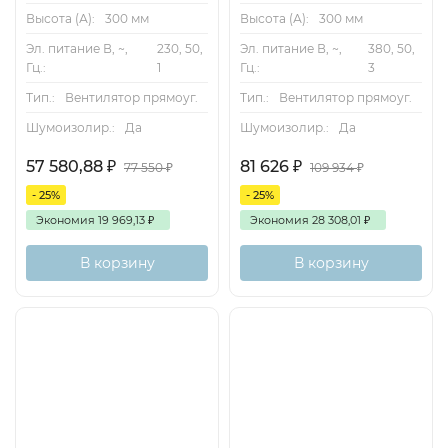
Комплектация
Высота (А):
300 мм
Высота (А):
300 мм
Эл. питание В, ~,
230, 50,
Эл. питание В, ~,
380, 50,
Вентилятор VCP-SH.
Гц.:
1
Гц.:
3
Кронштейны для монтажа.
Тип.:
Вентилятор прямоуг.
Тип.:
Вентилятор прямоуг.
Соединительные патрубки или крепления к
Шумоизолир.:
Да
Шумоизолир.:
Да
воздуховодам (в зависимости от комплектации).
57 580,88
₽
81 626
₽
77 550
₽
109 934
₽
Инструкция по эксплуатации и электрической
- 25%
- 25%
схеме.
Экономия
19 969,13
₽
Экономия
28 308,01
₽
Гарантия и сервис
В корзину
В корзину
Гарантийный срок указан производителем.
Возможна сервисная поддержка и запасные части
— под заказ.