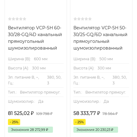
Вентилятор VCP-SH 60-
Вентилятор VCP-SH 50-
30/28-GQ/4D канальный
30/25-GQ/6D канальный
прямоугольный
прямоугольный
шумоизолированный
шумоизолированный
Ширина (B):
600 мм
Ширина (B):
500 мм
Высота (А):
300 мм
Высота (А):
300 мм
Эл. питание В, ~,
380, 50,
Эл. питание В, ~,
380, 50,
Гц.:
3
Гц.:
3
Тип.:
Вентилятор прямоуг.
Тип.:
Вентилятор прямоуг.
Шумоизолир.:
Да
Шумоизолир.:
Да
81 525,02
₽
58 333,77
₽
109 798
₽
78 564
₽
- 25%
- 25%
Экономия
28 272,99
₽
Экономия
20 230,23
₽