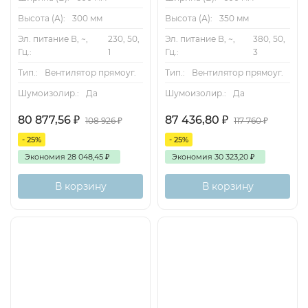
Высота (А):
300 мм
Высота (А):
350 мм
Эл. питание В, ~,
230, 50,
Эл. питание В, ~,
380, 50,
Гц.:
1
Гц.:
3
Тип.:
Вентилятор прямоуг.
Тип.:
Вентилятор прямоуг.
Шумоизолир.:
Да
Шумоизолир.:
Да
80 877,56
₽
87 436,80
₽
108 926
₽
117 760
₽
- 25%
- 25%
Экономия
28 048,45
₽
Экономия
30 323,20
₽
В корзину
В корзину