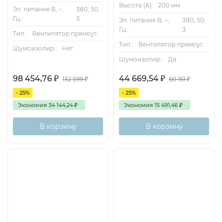
Высота (А):
200 мм
Эл. питание В, ~,
380, 50,
Гц.:
3
Эл. питание В, ~,
380, 50,
Гц.:
3
Тип.:
Вентилятор прямоуг.
Тип.:
Вентилятор прямоуг.
Шумоизолир.:
Нет
Шумоизолир.:
Да
98 454,76
₽
44 669,54
₽
132 599
₽
60 161
₽
- 25%
- 25%
Экономия
34 144,24
₽
Экономия
15 491,46
₽
В корзину
В корзину