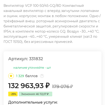
Вентилятор VCP 100-50/45-GQ/8D Компактный
канальный вентилятор с вперёд загнутыми лопатками
и оцинк. корпусом; монтаж в любом положении. Одно-/
трёхфазный внеш. роторный асинхронный двигатель с
биметаллической защитой, регулировкой скорости и
IP54; в комплекте мотор-колесо GQ. Воздух −30…+40 °C;
эксплуатация −40…+40 °C, умеренный климат (кат.3 по
ГОСТ 15150), без агрессивных примесей.
Артикул:
331832
наличие уточняйте - шт
1 329
баллов
?
132 963,93
₽
179 076
₽
- 25%
Экономия
46 112,07
₽
Дополнительные услуги: