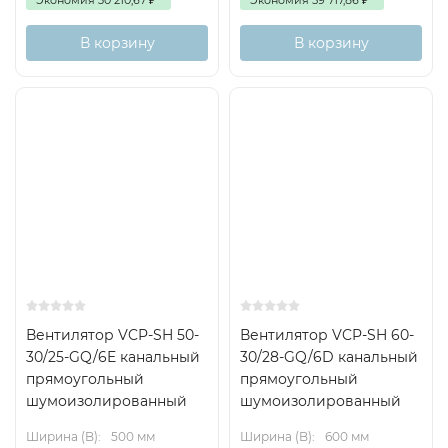
Определите необходимый расход воздуха и
В корзину
В корзину
сопротивление системы.
Подберите модель VCP-SH с соответствующим
диапазоном производительности.
Уточните тип корпуса и материал, чтобы
соответствовать условиям эксплуатации (влажность,
температура, агрессивные среды).
Обеспечьте правильный монтаж: направляющую и
угол потока, фиксацию к раме/шасси канального
стелла.
Проведите электрическую инсталляцию с учетом
Вентилятор VCP-SH 50-
Вентилятор VCP-SH 60-
защиты и заземления.
30/25-GQ/6E канальный
30/28-GQ/6D канальный
прямоугольный
прямоугольный
Настройте соответствующую скорость (если есть
шумоизолированный
шумоизолированный
регулятор) и протестируйте баланс воздуха.
Ширина (B):
500 мм
Ширина (B):
600 мм