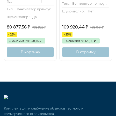
Гц.:
1
Тип.:
Вентилятор прямоуг.
Тип.:
Вентилятор прямоуг.
Шумоизолир.:
Нет
Шумоизолир.:
Да
80 877,56
₽
109 920,44
₽
108 926
₽
148 041
₽
- 25%
- 25%
Экономия
28 048,45
₽
Экономия
38 120,56
₽
В корзину
В корзину
Комплектация и снабжение объектов частного и
коммерческого строительства