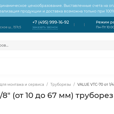
 динамическое ценообразование. Выставленные счета на оп
Реализация продукции и доставка возможна только при 100%
Режим р
+7 (495) 999-16-92
кое ш., 157с5
Пн-Пт 10:00
заказать звонок
ОНДИЦИОНЕРЫ
ВЕНТИЛЯЦИЯ
ОТОПЛЕНИЕ
ЦИЯ
для монтажа и сервиса
/
Труборезы
/
VALUE VTC-70 от 1/4"
/8" (от 10 до 67 мм) труборез