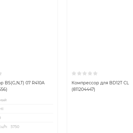
 BS(G,N,T) 07 R410A
Компрессор для BD12T CL
556)
(811204447)
ный
HI
0
u/h:
5750