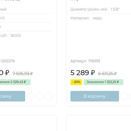
ный
Диаметр (дюйм, мм):
1 5/8"
YO
Материал:
медь
0
u/h:
18000
-1252276
Артикул:
178393
50
₽
5 289
₽
7 505,93
₽
6 611,25
₽
номия
2 329,43
₽
- 20%
Экономия
1 322,25
₽
рзину
В корзину