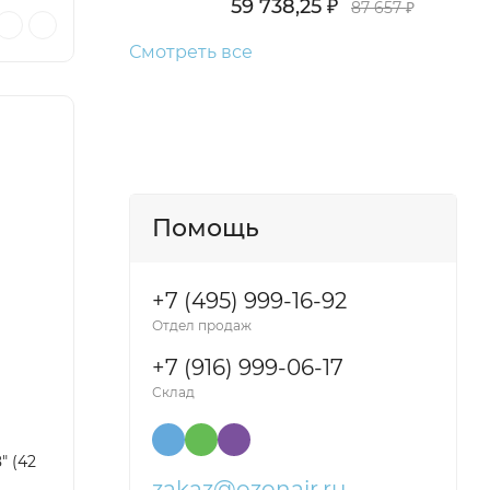
59 738,25
₽
87 657
₽
Смотреть все
Помощь
+7 (495) 999-16-92
Отдел продаж
+7 (916) 999-06-17
Склад
" (42
zakaz@ozonair.ru