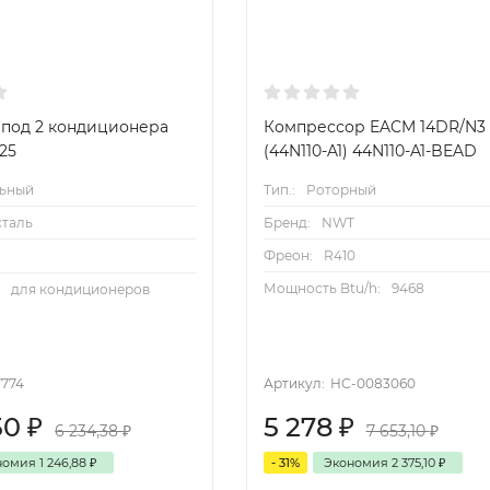
 под 2 кондиционера
Компрессор EACM 14DR/N3
25
(44N110-A1) 44N110-A1-BEAD
ьный
Тип.:
Роторный
сталь
Бренд:
NWT
Фреон:
R410
Мощность Btu/h:
9468
:
для кондиционеров
7774
Артикул:
НС-0083060
50
₽
5 278
₽
6 234,38
₽
7 653,10
₽
номия
1 246,88
₽
- 31%
Экономия
2 375,10
₽