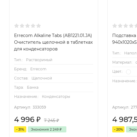
Errecom Alkaline Tabs (AB1221.01.JA)
Подставка
Очиститель щелочной в таблетках
940х1020х5
для конденсаторов
Тип.:
Напол
Тип.:
Растворимый
Материал:
Бренд:
Errecom
Цвет.:
Состав:
Щелочной
Назначение.
Тара:
Банка
Назначение.:
Конденсаторы
Артикул:
333059
Артикул:
27
4 996
₽
4 987,
7 245
₽
- 31%
Экономия
2 249
₽
- 20%
Эко