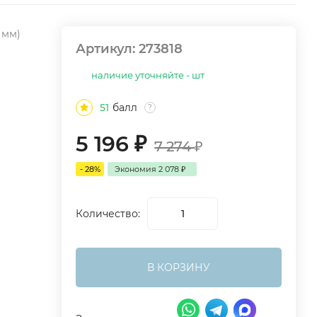
7 мм)
Артикул:
273818
наличие уточняйте - шт
51
балл
?
5 196
₽
7 274
₽
- 28%
Экономия
2 078
₽
Количество:
В КОРЗИНУ