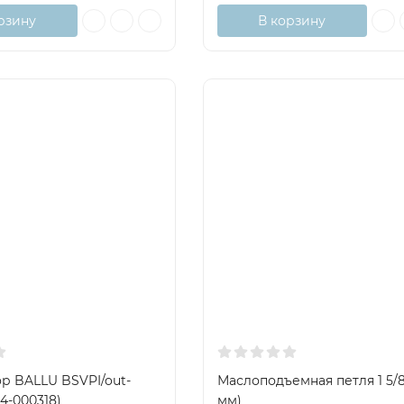
рзину
В корзину
р BALLU BSVPI/out-
Маслоподъемная петля 1 5/8
14-000318)
мм)