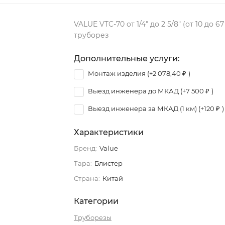
VALUE VTC-70 от 1/4" до 2 5/8" (от 10 до 6
труборез
Дополнительные услуги:
Монтаж изделия (+
2 078,40
₽
)
Выезд инженера до МКАД (+
7 500
₽
)
Выезд инженера за МКАД (1 км) (+
120
₽
)
Характеристики
Бренд:
Value
Тара:
Блистер
Страна:
Китай
Категории
Труборезы