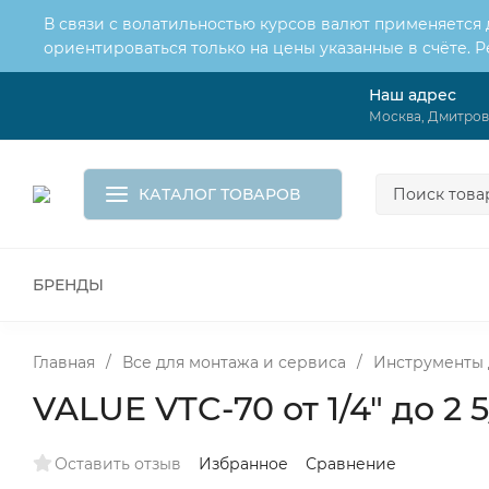
В связи с волатильностью курсов валют применяется
ориентироваться только на цены указанные в счёте. 
Наш адрес
О нас
Услуги
Москва, Дмитровс
Доставка и оплата
Обмен и возврат
Контакты
Корзина
КАТАЛОГ ТОВАРОВ
БРЕНДЫ
ВСЕ ДЛЯ МОНТАЖА И СЕРВИСА
К
ВОДОСНАБЖЕНИЕ
КАНАЛИЗА
Главная
/
Все для монтажа и сервиса
/
Инструменты 
VALUE VTC-70 от 1/4" до 2 5
Оставить отзыв
Избранное
Сравнение