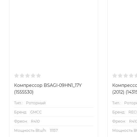
Компрессор BSAGI-09HN1_17Y
Компрессор
(1555530)
(2012) (1431
Тип.:
Роторный
Тип.:
Ротор
Бренд:
GMCC
Бренд:
REC
Фреон:
R410
Фреон:
R41
Мощность Btu/h:
11157
Мощность Bt