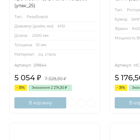
(упак_25)
Тип.:
Ротор
Тип.:
Резьбовой
Бренд:
SAN
Диаметр (дюйм, мм):
М10
Фреон:
R41
Длина.:
2000 мм
Мощность Bt
Толщина:
10 мм
Материал:
оц. сталь
Артикул:
291844
Артикул:
НС
5 054
₽
5 176,
7 328,30
₽
- 31%
Экономия
2 274,30
₽
- 31%
Эко
В корзину
В ко