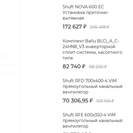
Shuft NOVA-600 EC
Установка приточно-
вытяжная
172 627
₽
206 418
₽
Комплект Ballu BLCI_A_C-
24HN8_V3 инверторной
сплит-системы, кассетного
типа
82 740
₽
118 200
₽
Shuft RFD 700x400-4 VIM
прямоугольный канальный
вентилятор
70 306,95
₽
103 165
₽
Shuft RFE 600x350-4 VIM
прямоугольный канальный
вентилятор