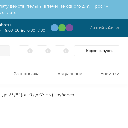
лату действительны в течение одного дня. Просим
 оплате.
аботы
Личный кабинет
—18:00; Сб-Вс 10:00-17:00
Корзина пуста
0
0
0
Распродажа
Актуальное
Новинки
 до 2 5/8" (от 10 до 67 мм) труборез