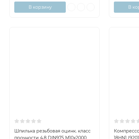
В корзину
В ко
Шпилька резьбовая оцинк. класс
Компрессо
прочности 4,8 DIN975 М10x2000
18HN1 (920