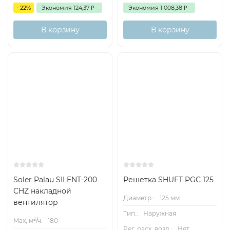
- 22%
Экономия
124,37
₽
Экономия
1 008,38
₽
В корзину
В корзину
Soler Palau SILENT-200
Решетка SHUFT PGC 125
CHZ накладной
Диаметр.:
125 мм
вентилятор
Тип.:
Наружная
Max, м³/ч:
180
Рег. расх. возд.:
Нет