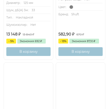
Диаметр.:
125 мм
Цвет.:
Шум, дБ(А) 3м::
33
Бренд:
Shuft
Тип.:
Накладной
Шумоизолир.:
Нет
13 148
₽
582,90
₽
13 840
₽
670
₽
- 5%
Экономия
692
₽
- 13%
Экономия
87,10
₽
В корзину
В корзину