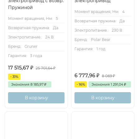
электропривод с возвр.
электропривод
Пружиной
Момент вращения, Нм:
4
Момент вращения, Нм:
5
Возвратная пружина:
Да
Возвратная пружина:
Да
Электропитание.:
230 В
Электропитание.:
24 В
Бренд:
Polar Bear
Бренд:
Gruner
Гарантия:
1 год
Гарантия:
3 года
17 515,67
₽
25 701,64
₽
6 777,96
₽
8 069
₽
- 31%
Экономия
8 185,97
₽
- 16%
Экономия
1 291,04
₽
В корзину
В корзину