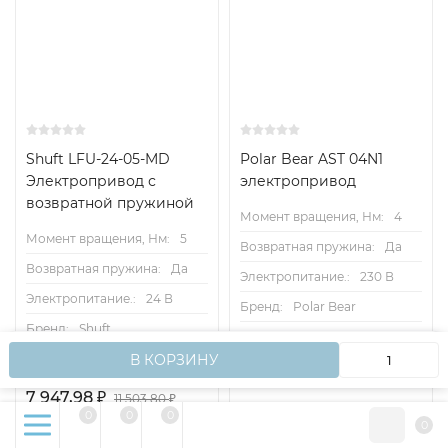
Shuft LFU-24-05-MD
Polar Bear AST 04N1
Электропривод с
электропривод
возвратной пружиной
Момент вращения, Нм:
4
Момент вращения, Нм:
5
Возвратная пружина:
Да
Возвратная пружина:
Да
Электропитание.:
230 В
Электропитание.:
24 В
Бренд:
Polar Bear
Бренд:
Shuft
Гарантия:
1 год
Мы используем файлы cookie, чтобы сайт работал
OK
В КОРЗИНУ
Гарантия:
12 мес
быстрее для вас.
7 947,98
₽
11 503,80
₽
0
0
0
6 914,04
₽
8 231
₽
0
- 30%