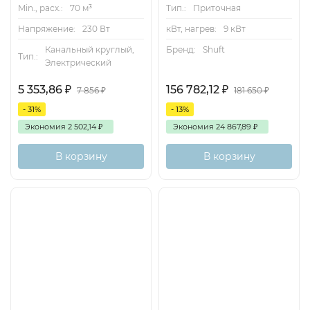
Min., расх.:
70 м³
Тип.:
Приточная
Напряжение:
230 Вт
кВт, нагрев:
9 кВт
Канальный круглый,
Бренд:
Shuft
Тип.:
Электрический
5 353,86
₽
156 782,12
₽
7 856
₽
181 650
₽
- 31%
- 13%
Экономия
2 502,14
₽
Экономия
24 867,89
₽
В корзину
В корзину
Хит