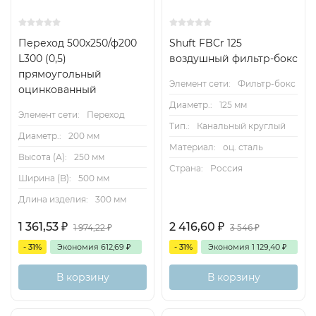
Переход 500х250/ф200
Shuft FBCr 125
L300 (0,5)
воздушный фильтр-бокс
прямоугольный
Элемент сети:
Фильтр-бокс
оцинкованный
Диаметр.:
125 мм
Элемент сети:
Переход
Тип.:
Канальный круглый
Диаметр.:
200 мм
Материал:
оц. сталь
Высота (А):
250 мм
Страна:
Россия
Ширина (B):
500 мм
Длина изделия:
300 мм
1 361,53
₽
2 416,60
₽
1 974,22
₽
3 546
₽
- 31%
Экономия
612,69
₽
- 31%
Экономия
1 129,40
₽
В корзину
В корзину