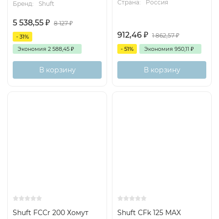
Страна:
Россия
Бренд:
Shuft
5 538,55
₽
8 127
₽
912,46
₽
1 862,57
₽
- 31%
Экономия
2 588,45
₽
- 51%
Экономия
950,11
₽
В корзину
В корзину
Shuft FCCr 200 Хомут
Shuft CFk 125 MAX