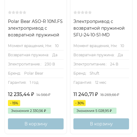
Polar Bear ASO-R 10N1.FS
Электропривод с
электропривод с
возвратной пружиной
возвратной пружиной
SFU-24-10-S1-MD
Момент вращения, Нм:
10
Момент вращения, Нм:
10
Возвратная пружина:
Да
Возвратная пружина:
Да
Электропитание.:
230 В
Электропитание.:
24 В
Бренд:
Polar Bear
Бренд:
Shuft
Гарантия:
1 год
Гарантия:
12 мес
12 235,44
₽
11 240,71
₽
14 566
₽
16 269,66
₽
- 15%
- 30%
Экономия
2 330,56
₽
Экономия
5 028,95
₽
В корзину
В корзину