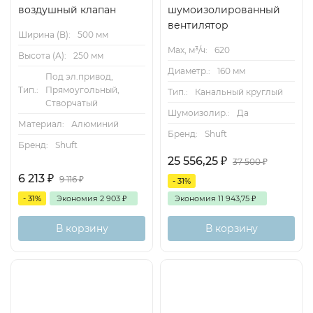
воздушный клапан
шумоизолированный
вентилятор
Ширина (B):
500 мм
Max, м³/ч:
620
Высота (А):
250 мм
Диаметр.:
160 мм
Под эл.привод,
Тип.:
Прямоугольный,
Тип.:
Канальный круглый
Створчатый
Шумоизолир.:
Да
Материал:
Алюминий
Бренд:
Shuft
Бренд:
Shuft
25 556,25
₽
37 500
₽
6 213
₽
9 116
₽
- 31%
- 31%
Экономия
2 903
₽
Экономия
11 943,75
₽
В корзину
В корзину