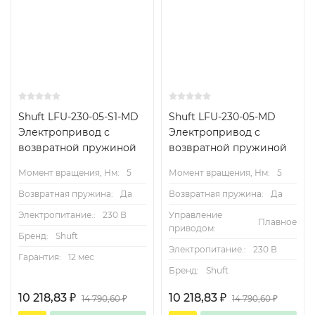
Shuft LFU-230-05-S1-MD
Shuft LFU-230-05-MD
Модели
Электропривод с
Электропривод с
возвратной пружиной
возвратной пружиной
Момент вращения, Нм:
5
Момент вращения, Нм:
5
Технические характеристики
Возвратная пружина:
Да
Возвратная пружина:
Да
Электропитание.:
230 В
Управление
Плавное
приводом:
Бренд:
Shuft
Электропитание.:
230 В
Гарантия:
12 мес
Бренд:
Shuft
10 218,83
₽
10 218,83
₽
14 790,60
₽
14 790,60
₽