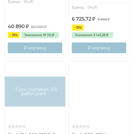
Бренд:
Shuft
Бренд:
Shuft
6 725,72
₽
9 869
₽
40 890
₽
60 000
₽
- 31%
- 31%
Экономия
19 110
₽
Экономия
3 143,28
₽
В корзину
В корзину
- Срок поставки: 3-5
рабоч.дней -