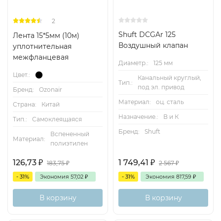
2
Shuft DCGAr 125
Лента 15*5мм (10м)
Воздушный клапан
уплотнительная
межфланцевая
Диаметр.:
125 мм
Цвет.:
Канальный круглый,
Тип.:
под эл. привод
Бренд:
Ozonair
Материал:
оц. сталь
Страна:
Китай
Назначение.:
В и К
Тип.:
Самоклеящаяся
Бренд:
Shuft
Вспененный
Материал:
полиэтилен
126,73
₽
1 749,41
₽
183,75
₽
2 567
₽
- 31%
Экономия
57,02
₽
- 31%
Экономия
817,59
₽
В корзину
В корзину