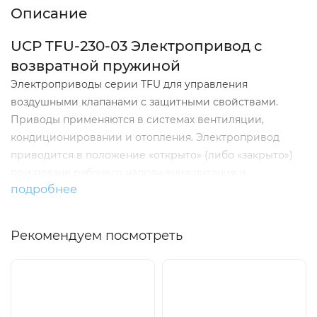
Описание
UCP TFU-230-03 Электропривод с
возвратной пружиной
Электроприводы серии TFU для управления
воздушными клапанами с защитными свойствами.
Приводы применяются в системах вентиляции,
кондиционировании и отопления. Электропривод
приводится в положение «открыто» (либо «закрыто»)
при подаче рабочего напряжения питания и
подробнее
удерживается в этом положении. В случае аварийного
отключения питания электропривод исходное
положение под действием крутящего момента,
Рекомендуем посмотреть
создаваемого пружиной.