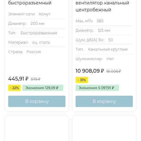
быстроразъемный
вентилятор канальный
центробежный
Элемент сети:
Хомут
Max, м³/ч:
385
Диаметр.:
200 мм
Диаметр.:
125 мм
Тип.:
Быстроразъемный
Шум, дБ(А) 3м::
50
Материал:
оц. сталь
Тип.:
Канальный круглый
Страна:
Россия
Шумоизолир.:
Нет
10 908,09
₽
16 006
₽
445,91
₽
575
₽
- 31%
- 22%
Экономия
129,09
₽
Экономия
5 097,91
₽
В корзину
В корзину