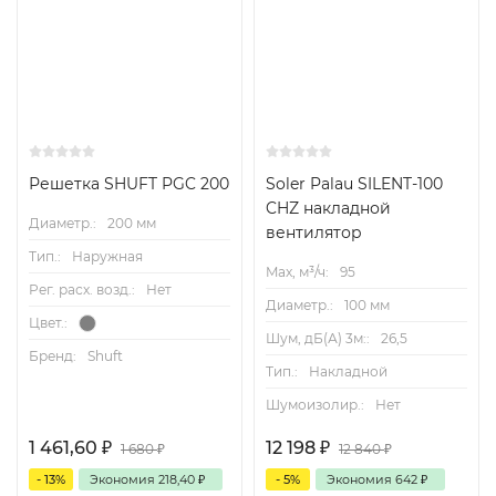
Решетка SHUFT PGC 200
Soler Palau SILENT-100
CHZ накладной
Диаметр.:
200 мм
вентилятор
Тип.:
Наружная
Max, м³/ч:
95
Рег. расх. возд.:
Нет
Диаметр.:
100 мм
Цвет.:
Шум, дБ(А) 3м::
26,5
Бренд:
Shuft
Тип.:
Накладной
Шумоизолир.:
Нет
1 461,60
₽
12 198
₽
1 680
₽
12 840
₽
- 13%
Экономия
218,40
₽
- 5%
Экономия
642
₽