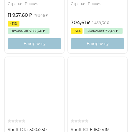
Страна:
Россия
Страна:
Россия
11 957,60
₽
17 546
₽
704,61
₽
1 438,30
₽
- 31%
Экономия
5 588,40
₽
- 51%
Экономия
733,69
₽
В корзину
В корзину
Хит
Shuft DRr 500x250
Shuft ICFE 160 VIM