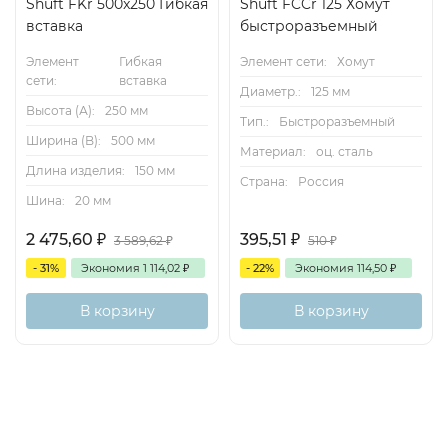
Shuft FKr 500x250 Гибкая
Shuft FCCr 125 Хомут
вставка
быстроразъемный
Элемент
Гибкая
Элемент сети:
Хомут
сети:
вставка
Диаметр.:
125 мм
Высота (А):
250 мм
Тип.:
Быстроразъемный
Ширина (B):
500 мм
Материал:
оц. сталь
Длина изделия:
150 мм
Страна:
Россия
Шина:
20 мм
2 475,60
₽
395,51
₽
3 589,62
₽
510
₽
- 31%
Экономия
1 114,02
₽
- 22%
Экономия
114,50
₽
В корзину
В корзину
Описание
Характеристики
Отзывы (0)