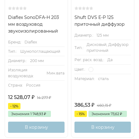
Diaflex SonoDFA-H 203
Shuft DVS E-P 125
мм воздуховод
приточный диффузор
звукоизолированный
Диаметр.:
125 мм
Бренд:
Diaflex
Дисковый, Диффузор
Тип.:
приточный
Тип.:
Шумопоглащающий
Рег. расх. возд.:
Да
Диаметр.:
200 мм
Цвет.:
Изоляция
Мин.вата
воздуховода:
Материал:
сталь
Страна:
Россия
12 528,07
₽
14 277
₽
386,53
₽
460,15
₽
- 12%
Экономия
1 748,93
₽
- 15%
Экономия
73,62
₽
В корзину
В корзину