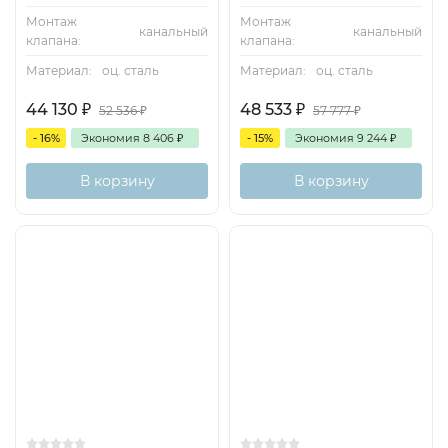
Монтаж
Монтаж
канальный
канальный
клапана:
клапана:
Материал:
оц. сталь
Материал:
оц. сталь
44 130
₽
48 533
₽
52 536
₽
57 777
₽
- 16%
Экономия
8 406
₽
- 15%
Экономия
9 244
₽
В корзину
В корзину