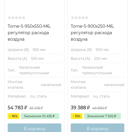
контроллер с потенциометром, датчик
дифференциального давления и привод
Torne-S-950x550-M6,
Torne-S-900x250-M6,
– Контроллер серии Compact: контроллер,датчик
регулятор расхода
регулятор расхода
дифференциального давления исервопривод
воздуха
воздуха
– Контроллер серии Universal:
Ширина (B):
950 мм
Ширина (B):
900 мм
контроллерспециального назначения
Высота (А):
550 мм
Высота (А):
250 мм
спреобразователем перепада давления
Канальный
Канальный
исервоприводом
Тип.:
Тип.:
прямоугольный
прямоугольный
Монтаж
Монтаж
– LABCONTROL: компоненты управления длясистем
канальный
канальный
клапана:
клапана:
регулирования воздушного потока
Материал:
оц. сталь
Материал:
оц. сталь
Дополнительные комплектующие
54 783
₽
39 388
₽
65 218
₽
46 890
₽
– Дополнительный шумоглушитель Серии TXдля
- 16%
Экономия
10 435
₽
- 15%
Экономия
7 502
₽
помещений с повышеннымитребованиями к
звукоизоляции
В корзину
В корзину