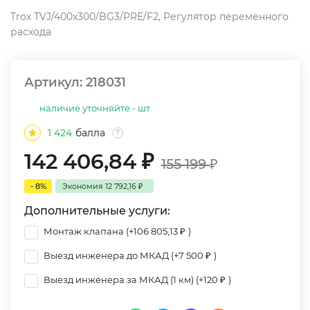
Trox TVJ/400x300/BG3/PRE/F2, Регулятор переменного
расхода
Артикул:
218031
наличие уточняйте - шт
1 424
балла
?
142 406,84
₽
155 199
₽
- 8%
Экономия
12 792,16
₽
Дополнительные услуги:
Монтаж клапана (+
106 805,13
₽
)
Выезд инженера до МКАД (+
7 500
₽
)
Выезд инженера за МКАД (1 км) (+
120
₽
)