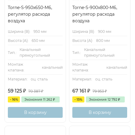
Особенности конструкции
Torne-S-950x650-M6,
Torne-S-900x800-M6,
– Прямоугольный корпус
регулятор расхода
регулятор расхода
воздуха
воздуха
– Соединительные фланцы по обеимсторонам для
Ширина (B):
950 мм
Ширина (B):
900 мм
присоединения квоздуховодным сетям
Высота (А):
650 мм
Высота (А):
800 мм
– Обратный механизм затвора клапана,заслонки
Канальный
Канальный
Тип.:
Тип.:
соединяются по обеим сторонам спомощью шестерней
прямоугольный
прямоугольный
Монтаж
Монтаж
канальный
канальный
– Положение заслонки клапана
клапана:
клапана:
визуальноконтролируется по выступу штока
Материал:
оц. сталь
Материал:
оц. сталь
– Подшипники с уплотнительными кольцами
59 125
₽
67 161
₽
70 387
₽
79 953
₽
- 16%
Экономия
11 262
₽
- 15%
Экономия
12 792
₽
Материалы и покрытие поверхностей
В корзину
В корзину
– Корпус из оцинкованной листовой стали
– Оси вращения выполнены из листовойстали