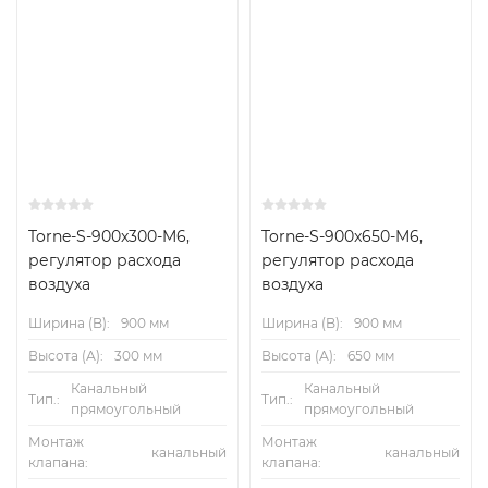
– Заслонки клапана и датчикдифференциального
давления изготовленыиз алюминия
– Шестерни выполнены из антистатическогопластика
(ABS), теплостойкость до 50 °C
– Пластиковые подшипники
Монтаж и ввод в эксплуатацию
Torne-S-900x300-M6,
Torne-S-900x650-M6,
регулятор расхода
регулятор расхода
– Монтаж возможен в любом положении(кроме
воздуха
воздуха
устройств со статическим датчикомперепада
давления)
Ширина (B):
900 мм
Ширина (B):
900 мм
Высота (А):
300 мм
Высота (А):
650 мм
– С фланцами по обеим сторонам длякрепления к
Канальный
Канальный
вентиляционной сетиСтандарты и нормативы
Тип.:
Тип.:
прямоугольный
прямоугольный
Монтаж
Монтаж
– Герметичность корпуса по EN 1751, класс
канальный
канальный
клапана:
клапана:
BОбслуживание