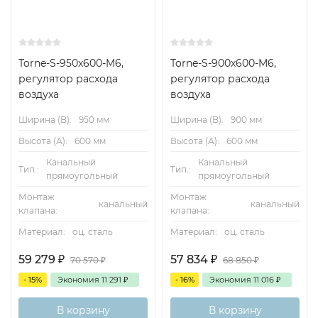
Torne-S-950x600-M6,
Torne-S-900x600-M6,
регулятор расхода
регулятор расхода
воздуха
воздуха
Ширина (B):
950 мм
Ширина (B):
900 мм
Высота (А):
600 мм
Высота (А):
600 мм
Канальный
Канальный
Тип.:
Тип.:
прямоугольный
прямоугольный
Монтаж
Монтаж
канальный
канальный
клапана:
клапана:
Материал:
оц. сталь
Материал:
оц. сталь
59 279
₽
57 834
₽
70 570
₽
68 850
₽
- 15%
Экономия
11 291
₽
- 16%
Экономия
11 016
₽
В корзину
В корзину