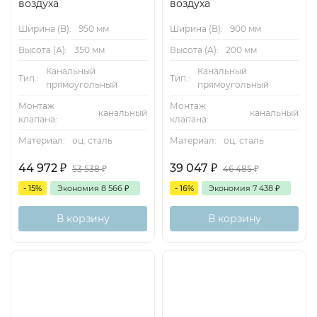
воздуха
воздуха
значение сзаданным и, если между ними есть разница,
подает управляющий сигнал на сервопривод.
Ширина (B):
950 мм
Ширина (B):
900 мм
Высота (А):
350 мм
Высота (А):
200 мм
Канальный
Канальный
Тип.:
Тип.:
прямоугольный
прямоугольный
Код заказа
Монтаж
Монтаж
канальный
канальный
клапана:
клапана:
Материал:
оц. сталь
Материал:
оц. сталь
Аэродинамические характеристики
44 972
₽
39 047
₽
53 538
₽
46 485
₽
Диапазоны расхода воздуха
- 15%
Экономия
8 566
₽
- 16%
Экономия
7 438
₽
Минимальное падение давления на регуляторе
переменного расхода VAV является важным фактором
В корзину
В корзину
при проектировании сети воздуховодов и выборе
вентилятора с регулятором производительности.
Достаточное давление в воздуховоде должно быть
обеспечено для всех рабочих режимов идля всех