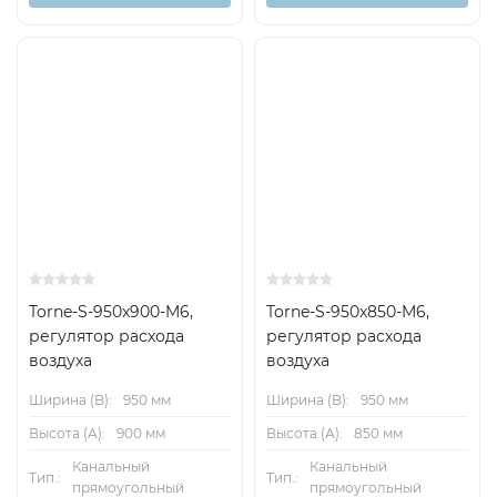
– Теплообменник Серии WL
Особые характеристики:
– Встроенный датчик перепада давленияс 3 мм
измерительными отверстиями(устойчивый к
загрязнению и попаданиюпыли)
– Заводские настройки или программирование и
аэродинамическое тестирование
– В дальнейшем диапазон расхода воздухаможно
Torne-S-950x900-M6,
Torne-S-950x850-M6,
регулятор расхода
регулятор расхода
измерить и отрегулировать наобъекте; может
воздуха
воздуха
потребоваться дополнительное оборудование
Ширина (B):
950 мм
Ширина (B):
950 мм
Детали и характеристики
Высота (А):
900 мм
Высота (А):
850 мм
– Собранное устройство с механическимиузлами и
Канальный
Канальный
Тип.:
Тип.:
автоматикой, полностью готовое квводу в
прямоугольный
прямоугольный