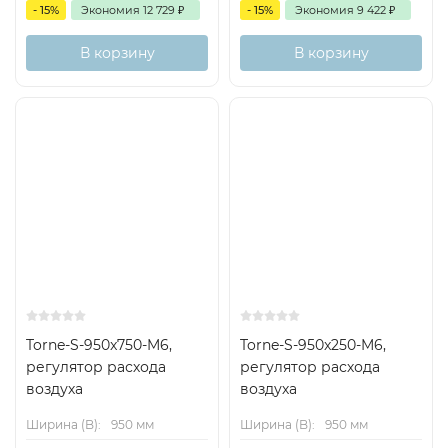
Соединение воздуховодов, например, ответвления
- 15%
Экономия
12 729
₽
- 15%
Экономия
9 422
₽
отосновного воздуховода, должны соответствовать EN
В корзину
В корзину
1505. В некоторых случаях для установки регуляторов
требуется прямой участок воздуховода с восходящим
течением воздушного потока.
Torne-S-950x750-M6,
Torne-S-950x250-M6,
регулятор расхода
регулятор расхода
воздуха
воздуха
Ширина (B):
950 мм
Ширина (B):
950 мм