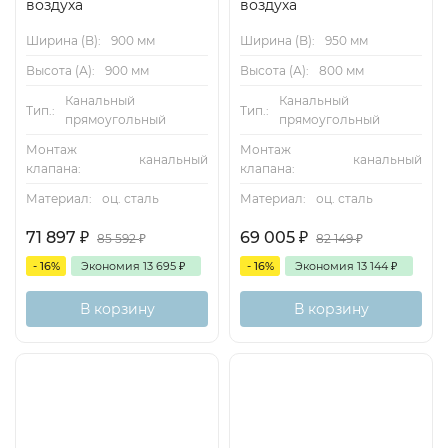
воздуха
воздуха
Ширина (B):
900 мм
Ширина (B):
950 мм
Высота (А):
900 мм
Высота (А):
800 мм
Канальный
Канальный
Тип.:
Тип.:
прямоугольный
прямоугольный
Монтаж
Монтаж
канальный
канальный
клапана:
клапана:
Материал:
оц. сталь
Материал:
оц. сталь
71 897
₽
69 005
₽
85 592
₽
82 149
₽
- 16%
Экономия
13 695
₽
- 16%
Экономия
13 144
₽
В корзину
В корзину