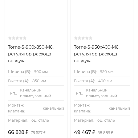
регуляторов. Необходимо правильно подобрать точки
измерения давления для управления регулятором
скорости вентилятора.
Значения диапазонов расхода воздуха и
минимального перепада давления
Torne-S-900x850-M6,
Torne-S-950x400-M6,
регулятор расхода
регулятор расхода
воздуха
воздуха
Ширина (B):
900 мм
Ширина (B):
950 мм
Высота (А):
850 мм
Высота (А):
400 мм
Варианты монтажа в потоке воздуха
Канальный
Канальный
Тип.:
Тип.:
прямоугольный
прямоугольный
Точные показатели расхода воздуха Δ относятся к
Монтаж
Монтаж
условиям движения воздуха по прямой секции
канальный
канальный
клапана:
клапана:
воздуховода. В отводах, ответвлениях, сужениях
Материал:
оц. сталь
Материал:
оц. сталь
илирасширениях воздуховодов возникает
турбулентность, которая может повлиять наизмерения.
66 828
₽
49 467
₽
79 557
₽
58 889
₽