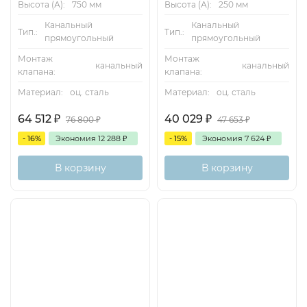
Высота (А):
750 мм
Высота (А):
250 мм
Канальный
Канальный
Тип.:
Тип.:
прямоугольный
прямоугольный
Монтаж
Монтаж
канальный
канальный
клапана:
клапана:
Материал:
оц. сталь
Материал:
оц. сталь
64 512
₽
40 029
₽
76 800
₽
47 653
₽
Размеры и вес – TVJ
- 16%
Экономия
12 288
₽
- 15%
Экономия
7 624
₽
чертеж
В корзину
В корзину