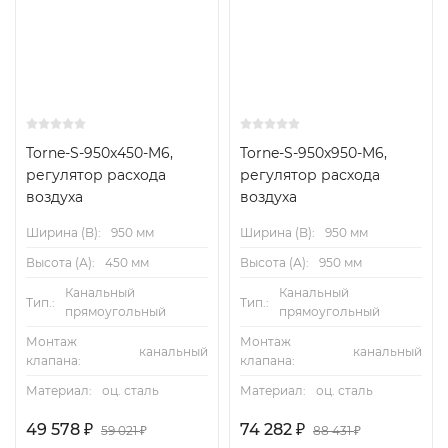
и LABCONTROL) для различных вариантов
применения
Высокая точность регулирования
Для работы со скоростями воздушных потоков до 10
м/с
Torne-S-950x450-M6,
Torne-S-950x950-M6,
регулятор расхода
регулятор расхода
Герметичность корпуса по EN 1751, класс B
воздуха
воздуха
Дополнительное оборудование и аксессуары
Ширина (B):
950 мм
Ширина (B):
950 мм
Высота (А):
Шумоизолирующее покрытие для уменьшения
450 мм
Высота (А):
950 мм
шума, генерируемого корпусом
Канальный
Канальный
Тип.:
Тип.:
прямоугольный
прямоугольный
Дополнительный шумоглушитель Серии TX для
Монтаж
Монтаж
снижение шума, генерируемого воздушным
канальный
канальный
клапана:
клапана:
потоком
Материал:
оц. сталь
Материал:
оц. сталь
Водяной нагревательный теплообменник Серии WL
49 578
₽
74 282
₽
59 021
₽
88 431
₽
для вторичного подогрева воздуха