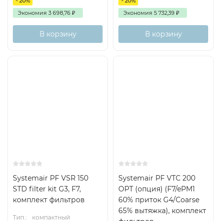
- 20%
- 20%
Экономия
3 698,76
₽
Экономия
5 732,39
₽
В корзину
В корзину
Есть аналог
Есть аналог
Снят с поставок
Снят с поставок
Systemair PF VSR 150
Systemair PF VTC 200
STD filter kit G3, F7,
OPT (опция) (F7/ePM1
комплект фильтров
60% приток G4/Coarse
65% вытяжка), комплект
Тип.:
компактный