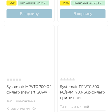
- 25%
Экономия
6 262
₽
- 20%
Экономия
3 535,51
₽
В корзину
В корзину
Есть аналог
Есть аналог
Снят с поставок
Снят с поставок
Systemair MPVTC 700 G4
Systemair PF VTC 500
фильтр (new art. 207471)
F8/ePM1 70% Sup фильтр
приточный
Тип.:
компактный
Тип.:
компактный
Класс очистки:
G4