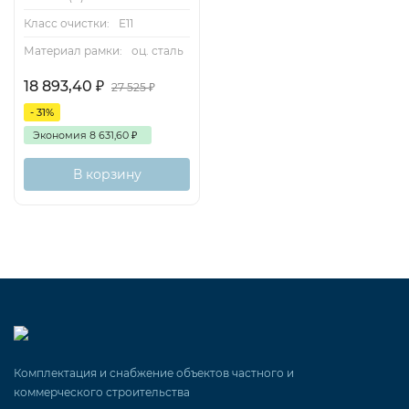
Класс очистки:
E11
Материал рамки:
оц. сталь
18 893,40
₽
27 525
₽
- 31%
Экономия
8 631,60
₽
В корзину
Комплектация и снабжение объектов частного и
коммерческого строительства