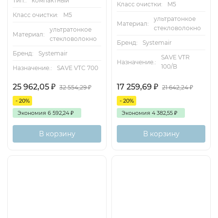
Тип.:
компактный
Класс очистки:
M5
Класс очистки:
M5
ультратонкое
Материал:
стекловолокно
ультратонкое
Материал:
стекловолокно
Бренд:
Systemair
Бренд:
Systemair
SAVE VTR
Назначение.:
100/B
Назначение.:
SAVE VTC 700
25 962,05
₽
17 259,69
₽
32 554,29
₽
21 642,24
₽
- 20%
- 20%
Экономия
6 592,24
₽
Экономия
4 382,55
₽
В корзину
В корзину
Есть аналог
Снят с поставок