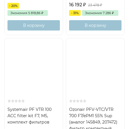
16 192
₽
23 478
₽
- 20%
Экономия
5 818,86
₽
- 31%
Экономия
7 286
₽
В корзину
В корзину
Есть аналог
Доставка бесплатная
Снят с поставок
Хит
Systemair PF VTR 100
Ozonair PFV-VTC/VTR
ACC filter kit F7, M5,
700 F7/ePM1 55% Sup
комплект фильтров
(аналог 145849, 207472)
фильтр компактный