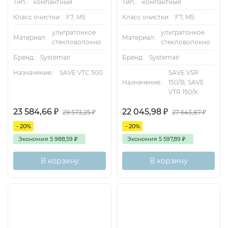
Тип.:
компактный
Тип.:
компактный
Класс очистки:
F7, M5
Класс очистки:
F7, M5
ультратонкое
ультратонкое
Материал:
Материал:
стекловолокно
стекловолокно
Бренд:
Systemair
Бренд:
Systemair
Назначение.:
SAVE VTC 500
SAVE VSR
Назначение.:
150/B, SAVE
VTR 150/K
23 584,66
₽
22 045,98
₽
29 573,25
₽
27 643,87
₽
- 20%
- 20%
Экономия
5 988,59
₽
Экономия
5 597,89
₽
В корзину
В корзину
Есть аналог
Доставка бесплатная
Снят с поставок
Хит