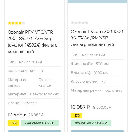
1
Ozonair FVcom-500-1000-
Ozonair PFV-VTC/VTR
96-F7/Gal/RM2/SB
700 F8/ePM1 45% Sup
фильтр компактный
(аналог 145924) фильтр
компактный
Тип.:
компактный
Тип.:
компактный
Ширина (B):
500 мм
Класс очистки:
F8
Высота (А):
1000 мм
Материал
Бурый
Класс очистки:
F7
рамки:
картон
Материал рамки:
оц. сталь
Материал:
Стекловолокно
Бренд:
Ozonair
16 087
₽
18 500,05
₽
17 988
₽
26 082
₽
- 13%
- 31%
Экономия
8 094
₽
Экономия
2 413,05
₽