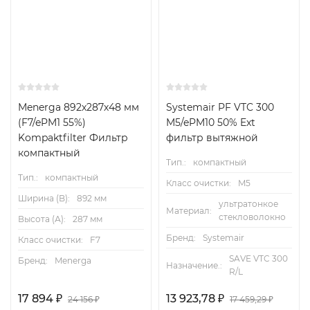
Menerga 892х287х48 мм
Systemair PF VTC 300
(F7/ePM1 55%)
M5/ePM10 50% Ext
Kompaktfilter Фильтр
фильтр вытяжной
компактный
Тип.:
компактный
Тип.:
компактный
Класс очистки:
M5
Ширина (B):
892 мм
ультратонкое
Материал:
стекловолокно
Высота (А):
287 мм
Бренд:
Systemair
Класс очистки:
F7
SAVE VTC 300
Бренд:
Menerga
Назначение.:
R/L
17 894
₽
13 923,78
₽
24 156
₽
17 459,29
₽