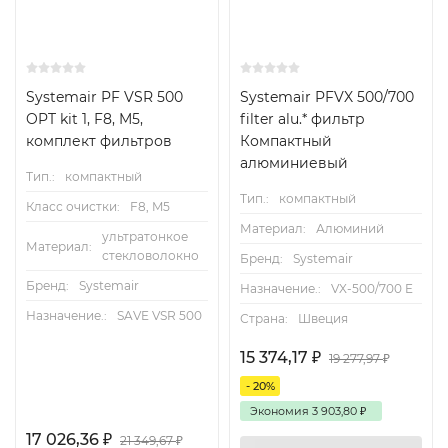
Systemair PF VSR 500
Systemair PFVX 500/700
OPT kit 1, F8, M5,
filter alu.* фильтр
комплект фильтров
Компактный
алюминиевый
Тип.:
компактный
Тип.:
компактный
Класс очистки:
F8, M5
Материал:
Алюминий
ультратонкое
Материал:
стекловолокно
Бренд:
Systemair
Бренд:
Systemair
Назначение.:
VX-500/700 E
Назначение.:
SAVE VSR 500
Страна:
Швеция
15 374,17
₽
19 277,97
₽
- 20%
Экономия
3 903,80
₽
17 026,36
₽
21 349,67
₽