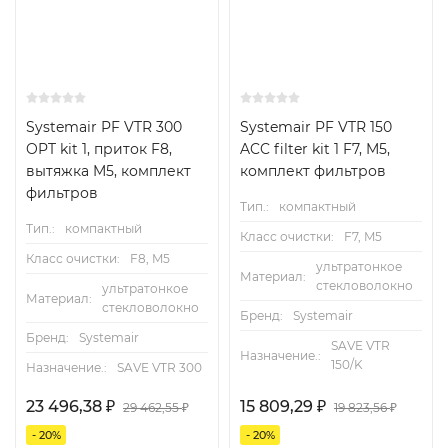
Systemair PF VTR 300
Systemair PF VTR 150
OPT kit 1, приток F8,
ACC filter kit 1 F7, M5,
вытяжка M5, комплект
комплект фильтров
фильтров
Тип.:
компактный
Тип.:
компактный
Класс очистки:
F7, M5
Класс очистки:
F8, M5
ультратонкое
Материал:
стекловолокно
ультратонкое
Материал:
стекловолокно
Бренд:
Systemair
Бренд:
Systemair
SAVE VTR
Назначение.:
150/K
Назначение.:
SAVE VTR 300
23 496,38
₽
15 809,29
₽
29 462,55
₽
19 823,56
₽
- 20%
- 20%