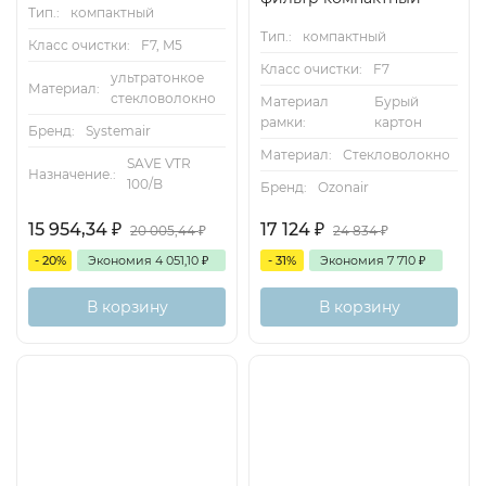
Тип.:
компактный
Тип.:
компактный
Класс очистки:
F7, M5
Класс очистки:
F7
ультратонкое
Материал:
стекловолокно
Материал
Бурый
рамки:
картон
Бренд:
Systemair
Материал:
Стекловолокно
SAVE VTR
Назначение.:
100/B
Бренд:
Ozonair
15 954,34
₽
17 124
₽
20 005,44
₽
24 834
₽
- 20%
Экономия
4 051,10
₽
- 31%
Экономия
7 710
₽
В корзину
В корзину
Есть аналог
Есть аналог
Снят с поставок
Снят с поставок