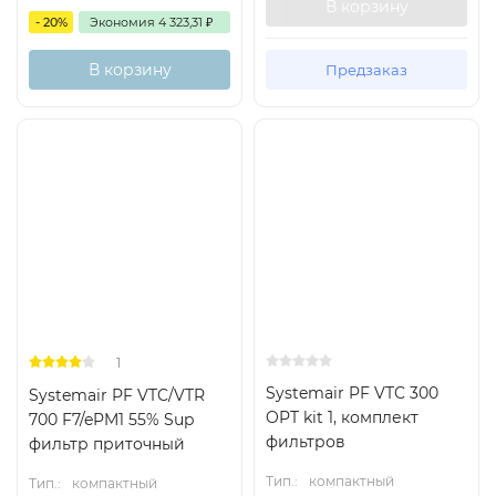
В корзину
- 20%
Экономия
4 323,31
₽
В корзину
Предзаказ
Есть аналог
Есть аналог
Снят с поставок
Снят с поставок
1
Systemair PF VTC 300
Systemair PF VTC/VTR
OPT kit 1, комплект
700 F7/ePM1 55% Sup
фильтров
фильтр приточный
Тип.:
компактный
Тип.:
компактный