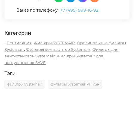
Заказ по телефону:
+7 (495) 999-16-92
Категории
,
,
,
Вентиляция
Фильтры SYSTEMAIR
Оригинальные фильтры
,
,
Systemair
Фильтры компактные Systemair
Фильтры для
,
вентустановок Systemair
Фильтры Systemair для
вентустановок SAVE
Тэги
фильтры Systemair
фильтры Systemair PF VSR
Описание
Характеристики
Отзывы (0)