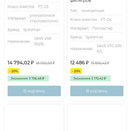
фильтров
Класс очистки:
F7, G3
Тип.:
компактный
ультратонкое
Материал:
Класс очистки:
F7, G4
стекловолокно
Материал:
Полиэстер
Бренд:
Systemair
Бренд:
Systemair
SAVE VSR
Назначение.:
150/B
SAVE VTC 200
Назначение.:
R/L
14 794,02
₽
12 486
₽
18 550,50
₽
15 656,42
₽
- 20%
- 20%
Экономия
3 756,48
₽
Экономия
3 170,42
₽
В корзину
В корзину
Есть аналог
Снят с поставок