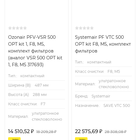
Ozonair PFV-VSR 500
Systemair PF VTC 500
OPT kit 1, F8, M5,
OPT kit F8, M5, комплект
комплект фильтров
фильтров
(аналог VSR 500 OPT kit
Тип.:
компактный
1, F8, M5 317693)
Класс очистки:
F8, M5
Тип.:
компактный
ультратонкое
Материал:
Ширина (B):
487 мм
стекловолокно
Высота (А):
288 мм
Бренд:
Systemair
Класс очистки:
F7
Назначение.:
SAVE VTC 500
ультратонкое
Материал:
стекловолокно
14 510,52
₽
22 575,69
₽
18 209,28
₽
28 308,08
₽