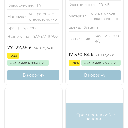
Класс очистки:
F8, M5
Класс очистки:
F7
ультратонкое
ультратонкое
Материал:
Материал:
стекловолокно
стекловолокно
Бренд:
Systemair
Бренд:
Systemair
SAVE VTC 300
Назначение.:
SAVE VTR 700
Назначение.:
R/L
27 122,36
₽
34 009,24
₽
17 530,84
₽
21 982,25
₽
- 20%
Экономия
6 886,88
₽
- 20%
Экономия
4 451,41
₽
В корзину
В корзину
Доставка бесплатная
Хит
- Срок поставки: 2-3
недели -