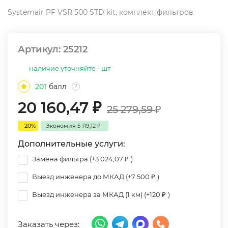
Systemair PF VSR 500 STD kit, комплект фильтров
Артикул:
25212
наличие уточняйте - шт
201
балл
?
20 160,47
₽
25 279,59
₽
- 20%
Экономия
5 119,12
₽
Дополнительные услуги:
Замена фильтра (+
3 024,07
₽
)
Выезд инженера до МКАД (+
7 500
₽
)
Выезд инженера за МКАД (1 км) (+
120
₽
)
Заказать через: