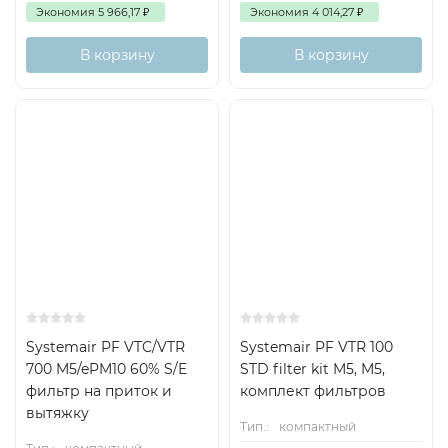
Экономия
5 966,17
₽
Экономия
4 014,27
₽
В корзину
В корзину
Есть аналог
Есть аналог
Снят с поставок
Снят с поставок
Systemair PF VTC/VTR
Systemair PF VTR 100
700 M5/ePM10 60% S/E
STD filter kit M5, M5,
фильтр на приток и
комплект фильтров
вытяжку
Тип.:
компактный