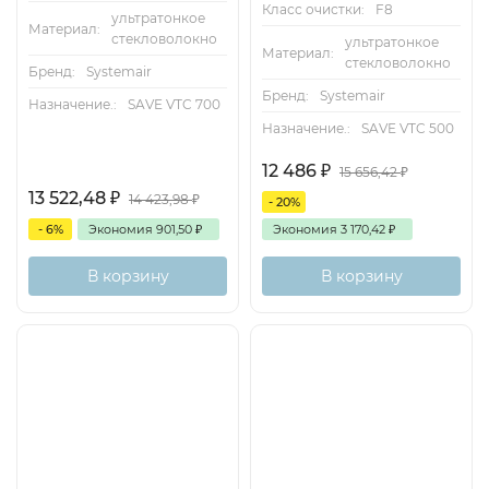
Класс очистки:
F8
ультратонкое
Материал:
стекловолокно
ультратонкое
Материал:
стекловолокно
Бренд:
Systemair
Бренд:
Systemair
Назначение.:
SAVE VTC 700
Назначение.:
SAVE VTC 500
12 486
₽
15 656,42
₽
13 522,48
₽
14 423,98
₽
- 20%
- 6%
Экономия
901,50
₽
Экономия
3 170,42
₽
В корзину
В корзину
Есть аналог
Есть аналог
Снят с поставок
Снят с поставок