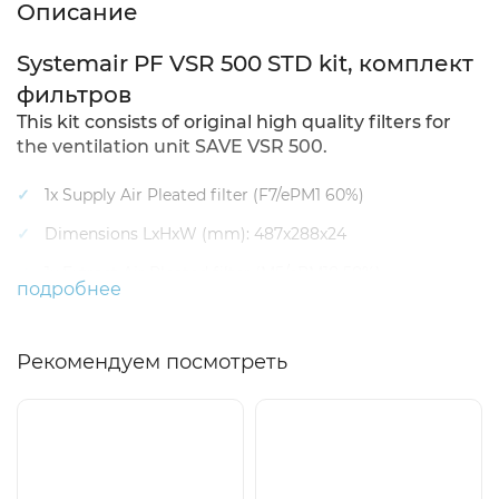
Описание
Systemair PF VSR 500 STD kit, комплект
фильтров
This kit consists of original high quality filters for
the ventilation unit SAVE VSR 500.
1x Supply Air Pleated filter (F7/ePM1 60%)
Dimensions LxHxW (mm): 487x288x24
1x Extract Air Pleated filter (M5/ePM10 50%)
подробнее
Dimensions LxHxW (mm): 487x243x24
Технические характеристики
Рекомендуем посмотреть
Фильтр
Есть аналог
Снят с поставок
Класс фильтра, приточный
ePM1 60%