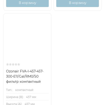
В корзину
В корзину
Ozonair FVA-I-457-457-
300-E11/Gal/RM0/S0
фильтр компактный
Тип.:
компактный
Ширина (B):
457 мм
Высота (А):
457 мм