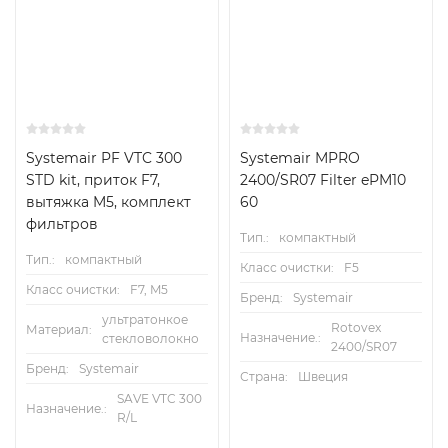
воздух
Класс фильтра, вытяжной
ePM10 50%
воздух
Направление воздуха
Поставка;
Извлечь
Systemair PF VTC 300
Systemair MPRO
STD kit, приток F7,
2400/SR07 Filter ePM10
вытяжка M5, комплект
60
фильтров
Размеры и вес
Тип.:
компактный
Тип.:
компактный
Класс очистки:
F5
Класс очистки:
Вес
F7, M5
0,9
кг
Бренд:
Systemair
ультратонкое
Rotovex
Материал:
Назначение.:
стекловолокно
2400/SR07
Бренд:
Systemair
Страна:
Швеция
SAVE VTC 300
Назначение.:
R/L