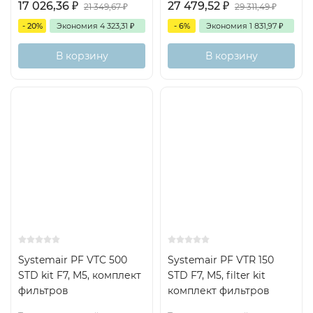
17 026,36
₽
27 479,52
₽
21 349,67
₽
29 311,49
₽
- 20%
Экономия
4 323,31
₽
- 6%
Экономия
1 831,97
₽
В корзину
В корзину
Есть аналог
Есть аналог
Снят с поставок
Снят с поставок
Systemair PF VTC 500
Systemair PF VTR 150
STD kit F7, M5, комплект
STD F7, M5, filter kit
фильтров
комплект фильтров