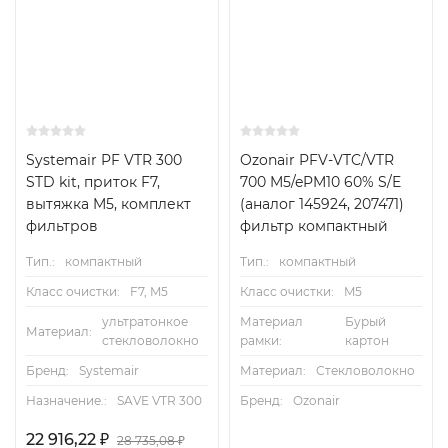
Systemair PF VTR 300
Ozonair PFV-VTC/VTR
STD kit, приток F7,
700 M5/ePM10 60% S/E
вытяжка M5, комплект
(аналог 145924, 207471)
фильтров
фильтр компактный
Тип.:
компактный
Тип.:
компактный
Класс очистки:
F7, M5
Класс очистки:
M5
ультратонкое
Материал
Бурый
Материал:
стекловолокно
рамки:
картон
Бренд:
Systemair
Материал:
Стекловолокно
Назначение.:
SAVE VTR 300
Бренд:
Ozonair
22 916,22
₽
28 735,08
₽