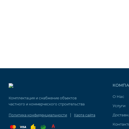
Изоляция 50 мм
D
215
230
250
2
B
288
303
323
3
КОМПА
С
184
192
202
2
О Нас
Комплектация и снабжение объектов
частного и коммерческого строительства
Услуги
|
Доставк
Политика конфиденциальности
Карта сайта
Контакт