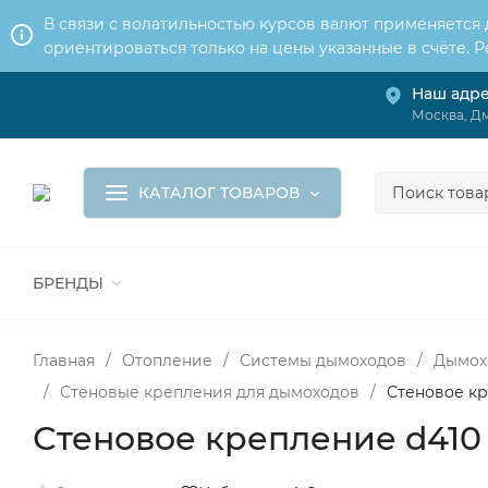
В связи с волатильностью курсов валют применяется
ориентироваться только на цены указанные в счёте. 
Наш адр
О нас
Услуги
Доставка и оплата
Москва, Дм
Обмен и возврат
Контакты
Корзина
КАТАЛОГ ТОВАРОВ
БРЕНДЫ
ВСЕ ДЛЯ МОНТАЖА И СЕРВИСА
К
ВОДОСНАБЖЕНИЕ
КАНАЛИЗА
Главная
/
Отопление
/
Системы дымоходов
/
Дымох
/
Стеновые крепления для дымоходов
/
Стеновое кре
Стеновое крепление d410 м