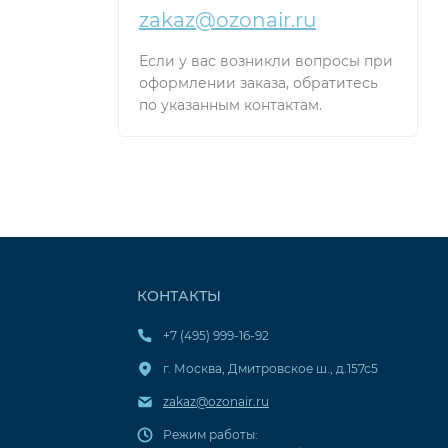
zakaz@ozonair.ru
Если у вас возникли вопросы при
оформлении заказа, обратитесь
по указанным контактам.
КОНТАКТЫ
+7 (495) 999-16-92
г. Москва, Дмитровское ш., д.157с5
zakaz@ozonair.ru
Режим работы: