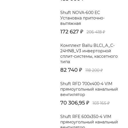
Shuft NOVA-600 EC
Установка приточно-
вытяжная
172 627
₽
206 418
₽
Комплект Ballu BLCI_A_C-
24HN8_V3 инверторной
сплит-системы, кассетного
типа
82 740
₽
118 200
₽
Shuft RFD 700x400-4 VIM
прямоугольный канальный
вентилятор
70 306,95
₽
103 165
₽
Shuft RFE 600x350-4 VIM
прямоугольный канальный
вентилятор