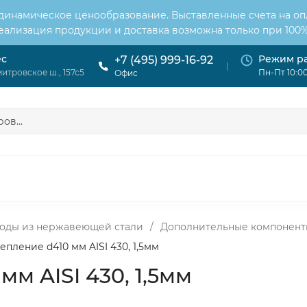
 динамическое ценообразование. Выставленные счета на оп
Реализация продукции и доставка возможна только при 100%
ес
Режим р
+7 (495) 999-16-92
итровское ш., 157с5
Пн-Пт 10:00
Офис
ОНДИЦИОНЕРЫ
ВЕНТИЛЯЦИЯ
ОТОПЛЕНИЕ
ЦИЯ
оды из нержавеющей стали
/
Дополнительные компонент
пление d410 мм AISI 430, 1,5мм
м AISI 430, 1,5мм