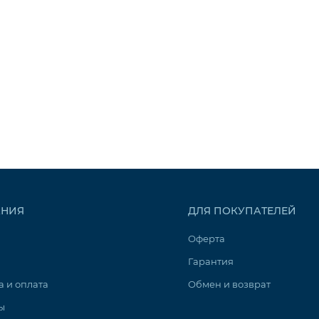
80
300
350
400
450
53
373
423
473
523
НИЯ
ДЛЯ ПОКУПАТЕЛЕЙ
17
227
252
277
302
Оферта
Гарантия
а и оплата
Обмен и возврат
ы