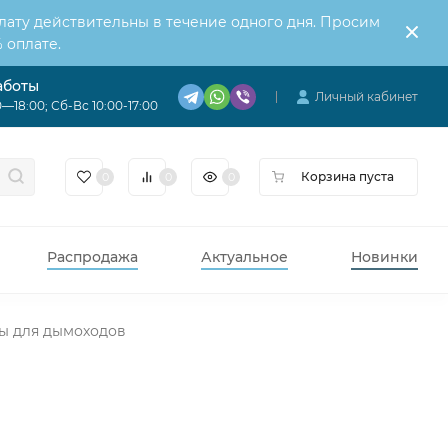
лату действительны в течение одного дня. Просим
 оплате.
аботы
Личный кабинет
—18:00; Сб-Вс 10:00-17:00
Корзина пуста
0
0
0
Распродажа
Актуальное
Новинки
ы для дымоходов