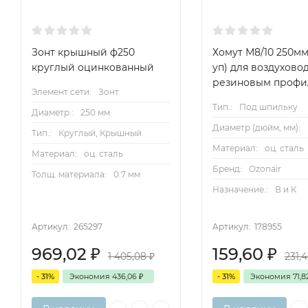
Зонт крышный ф250
Хомут М8/10 250мм
круглый оцинкованный
уп) для воздуховод
резиновым профи
Элемент сети:
Зонт
Тип.:
Под шпильку
Диаметр.:
250 мм
Диаметр (дюйм, мм):
Тип.:
Круглый, Крышный
Материал:
оц. сталь
Материал:
оц. сталь
Бренд:
Ozonair
Толщ. материала:
0.7 мм
Назначение.:
В и К
Артикул:
265297
Артикул:
178955
969,02
₽
159,60
₽
1 405,08
₽
231,
- 31%
Экономия
436,06
₽
- 31%
Экономия
71,