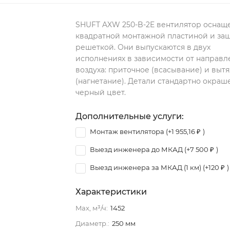
SHUFT AXW 250-B-2E вентилятор оснащ
квадратной монтажной пластиной и за
решеткой. Они выпускаются в двух
исполнениях в зависимости от направл
воздуха: приточное (всасывание) и выт
(нагнетание). Детали стандартно окраш
черный цвет.
Дополнительные услуги:
Монтаж вентилятора (+
1 955,16
₽
)
Выезд инженера до МКАД (+
7 500
₽
)
Выезд инженера за МКАД (1 км) (+
120
₽
)
Характеристики
Max, м³/ч:
1452
Диаметр.:
250 мм