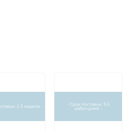
- Срок поставки: 3-5
ставки: 2-3 недели -
рабоч.дней -