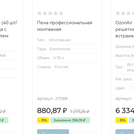
 (40 шт/
Пена профессиональная
OzonAir
а с
монтажная
решетк
лем
встраив
Тип.:
Монтажная
Ширина (B
Тара:
Баллончик
М8
Высота (А
Объем:
0.75 л
Вст
Страна:
Россия
Тип.:
Ин
Рег. расх.
Цвет.:
Артикул:
275188
Артикул:
880,87
₽
6 33
42
₽
1 277,26
₽
82
₽
- 31%
Экономия
396,39
₽
- 31%