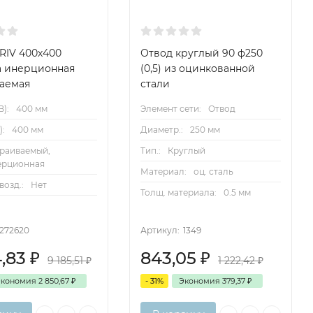
 RIV 400х400
Отвод круглый 90 ф250
а инерционная
(0,5) из оцинкованной
аемая
стали
):
400 мм
Элемент сети:
Отвод
):
400 мм
Диаметр.:
250 мм
раиваемый,
Тип.:
Круглый
ерционная
Материал:
оц. сталь
 возд.:
Нет
Толщ. материала:
0.5 мм
272620
Артикул:
1349
4,83
₽
843,05
₽
9 185,51
₽
1 222,42
₽
Экономия
2 850,67
₽
- 31%
Экономия
379,37
₽