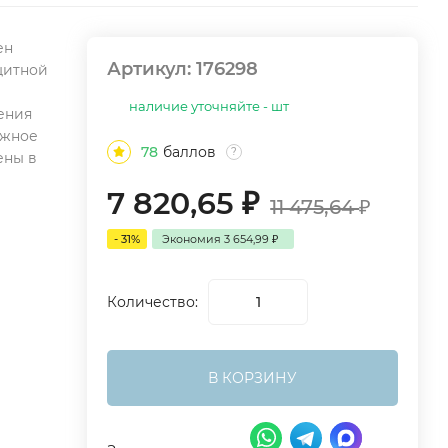
ен
Артикул:
176298
щитной
наличие уточняйте - шт
ения
яжное
78
баллов
?
ены в
7 820,65
₽
11 475,64
₽
- 31%
Экономия
3 654,99
₽
Количество:
В КОРЗИНУ