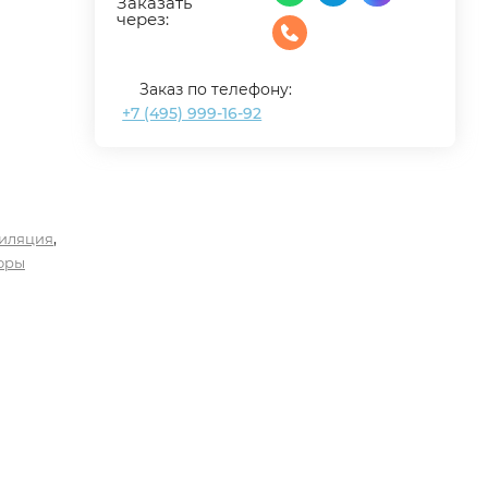
Заказать
через:
Заказ по телефону:
+7 (495) 999-16-92
,
иляция
оры