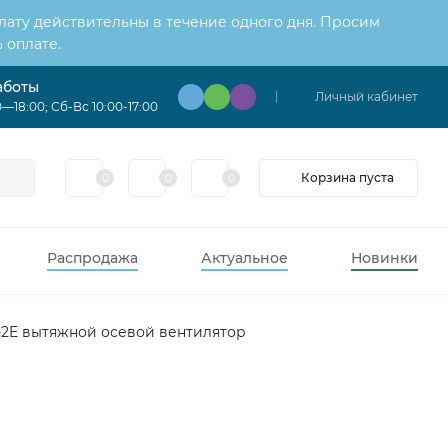
лату действительны в течение одного дня. Просим
 оплате.
аботы
Личный кабинет
—18:00; Сб-Вс 10:00-17:00
Корзина пуста
0
0
0
Распродажа
Актуальное
Новинки
-2E вытяжной осевой вентилятор