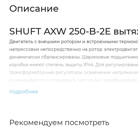
Описание
SHUFT AXW 250-B-2E вытя
Двигатель с внешним ротором и встроенными термокон
напрессовки непосредственно на ротор электродвигат
динамически сбалансированы. Шариковые подшипники 
коробка имеют степень защиты IP44. Для регулирован
трансформаторные регуляторы (изменение напряжения
рекомендуется использовать частотные преобразовате
подробнее
Исполнение вентилятора:
AXW
- серия вентилятора
Рекомендуем посмотреть
"
350
" Типоразмер рабочего колеса, мм
2, 4, 6, 8
- кол-во полюсов электродвигателя (от 2 до 