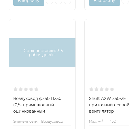
В корзину
В корзину
- Срок поставки: 3-5
рабоч.дней -
Воздуховод ф250 L1250
Shuft AXW 250-2E
(0,5) прямошовный
приточный осево
оцинкованный
вентилятор
Элемент сети:
Воздуховод
Max, м³/ч:
1452