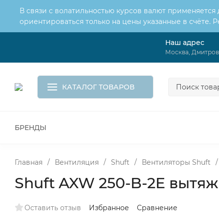
В связи с волатильностью курсов валют применяется
ориентироваться только на цены указанные в счёте. 
Наш адрес
О нас
Услуги
Москва, Дмитровс
Доставка и оплата
Обмен и возврат
Контакты
Корзина
КАТАЛОГ ТОВАРОВ
БРЕНДЫ
ВСЕ ДЛЯ МОНТАЖА И СЕРВИСА
К
ВОДОСНАБЖЕНИЕ
КАНАЛИЗА
Главная
/
Вентиляция
/
Shuft
/
Вентиляторы Shuft
/
Shuft AXW 250-B-2E вытя
Оставить отзыв
Избранное
Сравнение