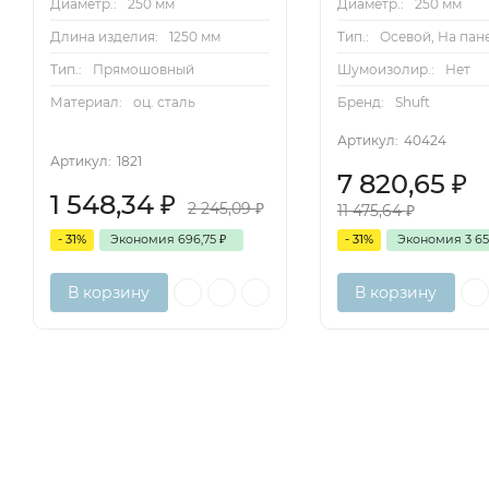
Диаметр.:
250 мм
Диаметр.:
250 мм
Длина изделия:
1250 мм
Тип.:
Осевой, На пан
Тип.:
Прямошовный
Шумоизолир.:
Нет
Материал:
оц. сталь
Бренд:
Shuft
Артикул:
40424
Артикул:
1821
7 820,65
₽
1 548,34
₽
2 245,09
₽
11 475,64
₽
- 31%
Экономия
696,75
₽
- 31%
Экономия
3 6
В корзину
В корзину
Описание
Характеристики
Отзывы (