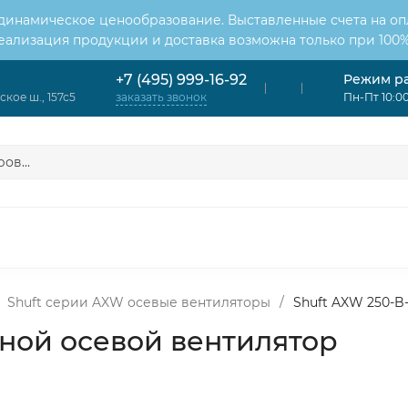
 динамическое ценообразование. Выставленные счета на оп
Реализация продукции и доставка возможна только при 100%
Режим р
+7 (495) 999-16-92
кое ш., 157с5
Пн-Пт 10:00
заказать звонок
ОНДИЦИОНЕРЫ
ВЕНТИЛЯЦИЯ
ОТОПЛЕНИЕ
ЦИЯ
Shuft серии AXW осевые вентиляторы
/
Shuft AXW 250-B
жной осевой вентилятор