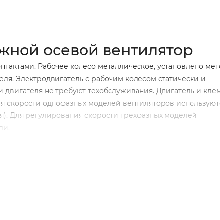
жной осевой вентилятор
тактами. Рабочее колесо металлическое, установлено ме
еля. Электродвигатель с рабочим колесом статически и
двигателя не требуют техобслуживания. Двигатель и кле
ия скорости однофазных моделей вентиляторов используют
). Для регулирования скорости трехфазных моделей
ли.
8)