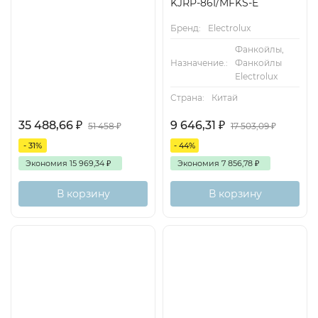
KJRP-86I/MFKS-E
Бренд:
Electrolux
Фанкойлы,
Назначение.:
Фанкойлы
Electrolux
Страна:
Китай
35 488,66
₽
9 646,31
₽
51 458
₽
17 503,09
₽
- 31%
- 44%
Экономия
15 969,34
₽
Экономия
7 856,78
₽
В корзину
В корзину