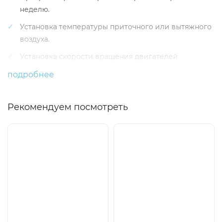
неделю.
Установка температуры приточного или вытяжного
воздуха.
Установка скорости вращения двигателей
вентиляторов.
подробнее
Индикация защиты пластинчатого теплообменника
от замерзания.
Рекомендуем посмотреть
Индикация неисправностей аварийных сигналов.
Индикация температур наружного воздуха, воздуха
в помещении,вытяжного, приточного воздуха,
влажности, давления.
Автоматическое опознание управляемого агрегата.
Монтаж над штукатуркой.
Технические данные