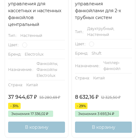
управления для
управления
кассетных и настенных
фанкойлами для 2-х
фанкойлов
трубных систем
центральный
Двухтрубный,
Тип.:
Настенный
Тип.:
Настенный
Цвет.:
Цвет.:
Бренд:
Shuft
Бренд:
Electrolux
Чиллер-
Фанкойлы,
Назначение.:
фанкойл
Назначение.:
Фанкойлы
Electrolux
Страна:
Китай
Страна:
Китай
37 944,67
₽
8 632,16
₽
55 280,69
₽
12 325,50
₽
- 31%
- 29%
Экономия
17 336,02
₽
Экономия
3 693,34
₽
В корзину
В корзину