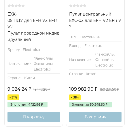
EXK-
Пульт центральный
Назначение кнопок
05 ПДУ для EFH V2 EFR
EXС-02 для EFH V2 EFR V
V2
2
«Быстрая кнопка» – используется для управления
Пульт проводной индив
выбранной функцией (см. II.6.5.3).
Тип.:
Настенный
идуальный
Бренд:
Electrolux
«↑» – используется для увеличения значений
Бренд:
Electrolux
установок или выбора строки вверх.
Фанкойлы,
Фанкойлы,
Назначение.:
Фанкойлы
«ОК» – используется для подтверждения выбранной
Назначение.:
Фанкойлы
Electrolux
Electrolux
строки или установленного значения.
Страна:
Китай
Страна:
Китай
«↓» – используется для уменьшения значений
установок или выбора строки вниз.
9 024,24
₽
109 982,90
₽
13 147,20
₽
160 231,50
₽
- 31%
- 31%
Экономия
4 122,96
₽
Экономия
50 248,60
₽
В корзину
В корзину