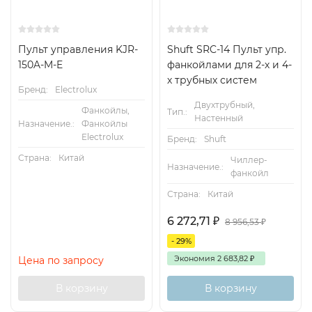
Пульт управления KJR-
Shuft SRC-14 Пульт упр.
150A-M-E
фанкойлами для 2-х и 4-
х трубных систем
Бренд:
Electrolux
Двухтрубный,
Фанкойлы,
Тип.:
Настенный
Назначение.:
Фанкойлы
Electrolux
Бренд:
Shuft
Страна:
Китай
Чиллер-
Назначение.:
фанкойл
Страна:
Китай
6 272,71
₽
8 956,53
₽
- 29%
Экономия
2 683,82
₽
Цена по запросу
В корзину
В корзину