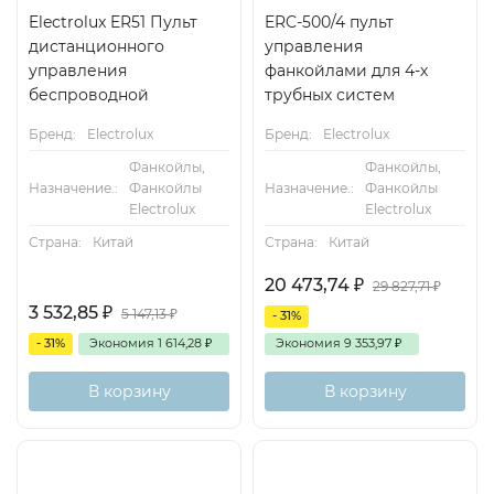
Electrolux ER51 Пульт
ERC-500/4 пульт
дистанционного
управления
управления
фанкойлами для 4-х
беспроводной
трубных систем
Бренд:
Electrolux
Бренд:
Electrolux
Фанкойлы,
Фанкойлы,
Назначение.:
Фанкойлы
Назначение.:
Фанкойлы
Electrolux
Electrolux
Страна:
Китай
Страна:
Китай
20 473,74
₽
29 827,71
₽
3 532,85
₽
5 147,13
₽
- 31%
- 31%
Экономия
1 614,28
₽
Экономия
9 353,97
₽
В корзину
В корзину