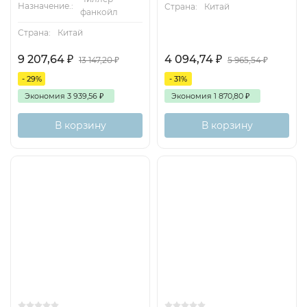
Назначение.:
Страна:
Китай
фанкойл
Страна:
Китай
9 207,64
₽
4 094,74
₽
13 147,20
₽
5 965,54
₽
- 29%
- 31%
Экономия
3 939,56
₽
Экономия
1 870,80
₽
В корзину
В корзину