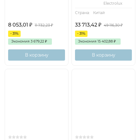
Electrolux
Страна:
Китай
8 053,01
₽
33 713,42
₽
11 732,23
₽
49 116,30
₽
- 31%
- 31%
Экономия
3 679,22
₽
Экономия
15 402,88
₽
В корзину
В корзину