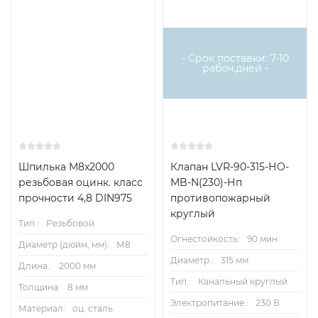
- Срок поставки: 7-10
рабоч.дней -
Шпилька М8x2000
Клапан LVR-90-315-НО-
резьбовая оцинк. класс
MB-N(230)-Нп
прочности 4,8 DIN975
противопожарный
круглый
Тип.:
Резьбовой
Огнестойкость:
90 мин
Диаметр (дюйм, мм):
М8
Диаметр.:
315 мм
Длина.:
2000 мм
Тип.:
Канальный круглый
Толщина:
8 мм
Электропитание.:
230 В
Материал:
оц. сталь