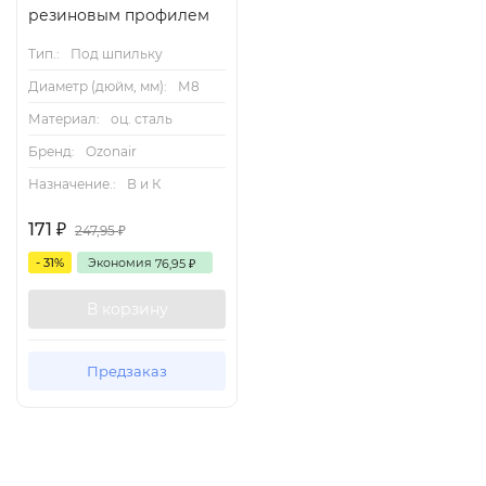
резиновым профилем
Тип.:
Под шпильку
Диаметр (дюйм, мм):
М8
Материал:
оц. сталь
Бренд:
Ozonair
Назначение.:
В и К
171
₽
247,95
₽
- 31%
Экономия
76,95
₽
В корзину
Предзаказ
Описание
Характеристики
Отзывы (0)