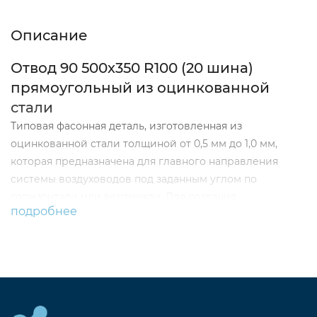
Описание
Отвод 90 500х350 R100 (20 шина)
прямоугольный из оцинкованной
стали
Типовая фасонная деталь, изготовленная из
оцинкованной стали толщиной от 0,5 мм до 1,0 мм,
которая предназначена для главного направления
системы воздуховодов под заданным углом по
горизонтали или вертикали. Для создания
подробнее
прямоугольных отводов используются фланцы из
уголка и шины, они предназначены для быстрого и
надежного монтажа систем вентиляции и
кондиционирования.
Толщина Me - 0.5 мм.