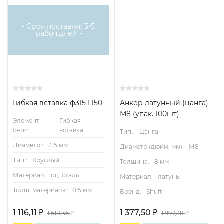
- Срок поставки: 3-5
рабоч.дней -
Гибкая вставка ф315 L150
Анкер латунный (цанга)
М8 (упак. 100шт)
Элемент
Гибкая
сети:
вставка
Тип.:
Цанга
Диаметр.:
315 мм
Диаметр (дюйм, мм):
М8
Тип.:
Круглый
Толщина:
8 мм
Материал:
оц. сталь
Материал:
латунь
Толщ. материала:
0.5 мм
Бренд:
Shuft
1 116,11
1 377,50
₽
₽
1 618,36
1 997,38
₽
₽