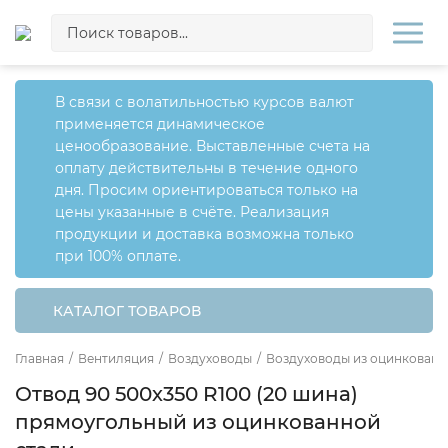
В связи с волатильностью курсов валют
применяется динамическое
ценообразование. Выставленные счета на
оплату действительны в течение одного
дня. Просим ориентироваться только на
цены указанные в счёте. Реализация
продукции и доставка возможна только
при 100% оплате.
КАТАЛОГ ТОВАРОВ
Главная
/
Вентиляция
/
Воздуховоды
/
Воздуховоды из оцинкованн
Отвод 90 500х350 R100 (20 шина)
прямоугольный из оцинкованной