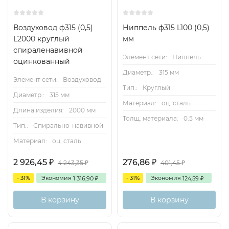
Воздуховод ф315 (0,5)
Ниппель ф315 L100 (0,5)
L2000 круглый
мм
спираленавивной
Элемент сети:
Ниппель
оцинкованный
Диаметр.:
315 мм
Элемент сети:
Воздуховод
Тип.:
Круглый
Диаметр.:
315 мм
Материал:
оц. сталь
Длина изделия:
2000 мм
Толщ. материала:
0.5 мм
Тип.:
Спирально-навивной
Материал:
оц. сталь
2 926,45
276,86
₽
₽
4 243,35
401,45
₽
₽
- 31%
Экономия
- 31%
Экономия
1 316,90
124,59
₽
₽
В корзину
В корзину