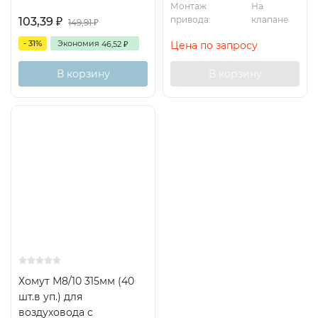
Монтаж
На
привода:
клапане
103,39
₽
149,91
₽
- 31%
Экономия
46,52
Цена по запросу
₽
В корзину
В корзину
Хомут М8/10 315мм (40
шт.в уп.) для
воздуховода с