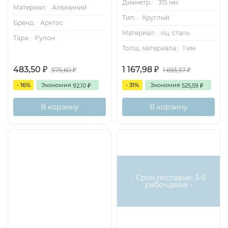
Диаметр.:
315 мм
Материал:
Алюминий
Тип.:
Круглый
Бренд:
Арктос
Материал:
оц. сталь
Тара:
Рулон
Толщ. материала:
1 мм
483,50
1 167,98
₽
₽
575,60
1 693,57
₽
₽
- 16%
Экономия
- 31%
Экономия
92,10
525,59
₽
₽
В корзину
В корзину
- Срок поставки: 3-5
рабоч.дней -