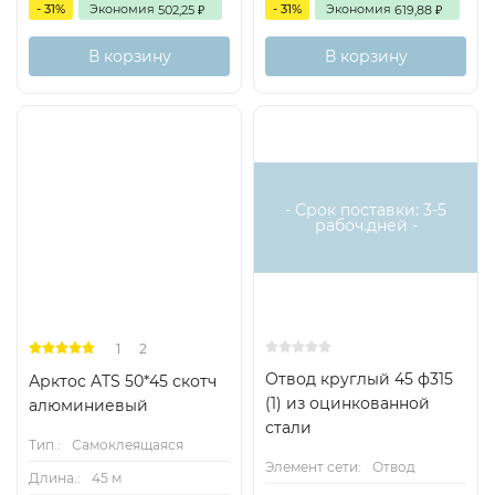
- 31%
Экономия
- 31%
Экономия
502,25
619,88
₽
₽
В корзину
В корзину
Хит
- Срок поставки: 3-5
рабоч.дней -
1
2
Отвод круглый 45 ф315
Арктос ATS 50*45 скотч
(1) из оцинкованной
алюминиевый
стали
Тип.:
Самоклеящаяся
Элемент сети:
Отвод
Длина.:
45 м