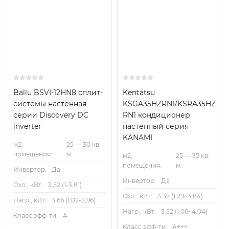
Ballu BSVI-12HN8 сплит-
Kentatsu
системы настенная
KSGA35HZRN1/KSRA35HZ
серии Discovery DC
RN1 кондиционер
inverter
настенный серия
KANAMI
м2,
25 — 30 кв.
помещения:
м.
м2,
25 — 35 кв.
помещения:
м.
Инвертор:
Да
Инвертор:
Да
Охл., кВт:
3,52 (1-3,81)
Охл., кВт:
3.37 (1.29~3.84)
Нагр., кВт:
3,66 (1,02-3,96)
Нагр., кВт:
3.52 (1.06~4.04)
Класс эфф-ти:
A
Класс эфф-ти:
A+++