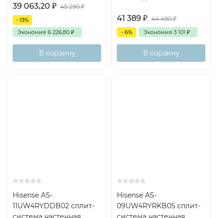
39 063,20
₽
45 290
₽
41 389
₽
44 490
₽
- 13%
Экономия
6 226,80
₽
- 6%
Экономия
3 101
₽
В корзину
В корзину
Hisense AS-
Hisense AS-
11UW4RYDDB02 сплит-
09UW4RYRKB05 сплит-
система настенная
система настенная