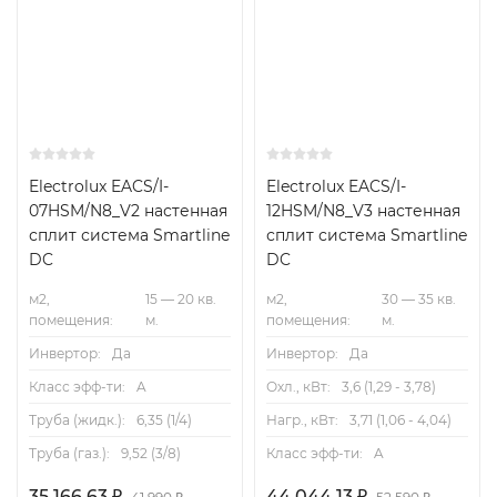
Electrolux EACS/I-
Electrolux EACS/I-
07HSM/N8_V2 настенная
12HSM/N8_V3 настенная
сплит система Smartline
сплит система Smartline
DC
DC
м2,
15 — 20 кв.
м2,
30 — 35 кв.
помещения:
м.
помещения:
м.
Инвертор:
Да
Инвертор:
Да
Класс эфф-ти:
A
Охл., кВт:
3,6 (1,29 - 3,78)
Труба (жидк.):
6,35 (1/4)
Нагр., кВт:
3,71 (1,06 - 4,04)
Труба (газ.):
9,52 (3/8)
Класс эфф-ти:
A
35 166,63
₽
44 044,13
₽