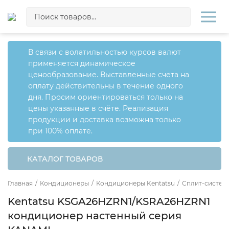
В связи с волатильностью курсов валют
применяется динамическое
ценообразование. Выставленные счета на
оплату действительны в течение одного
дня. Просим ориентироваться только на
цены указанные в счёте. Реализация
продукции и доставка возможна только
при 100% оплате.
КАТАЛОГ ТОВАРОВ
Главная
/
Кондиционеры
/
Кондиционеры Kentatsu
/
Сплит-системы
Kentatsu KSGA26HZRN1/KSRA26HZRN1
кондиционер настенный серия