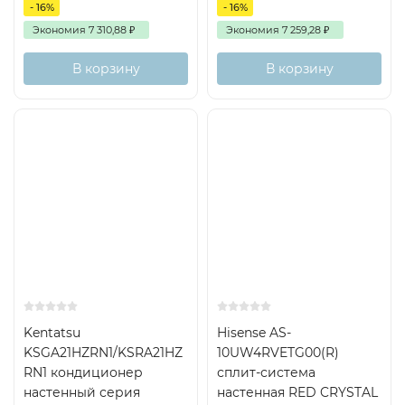
- 16%
- 16%
Экономия
7 310,88
₽
Экономия
7 259,28
₽
В корзину
В корзину
Kentatsu
Hisense AS-
KSGA21HZRN1/KSRA21HZ
10UW4RVETG00(R)
RN1 кондиционер
сплит-система
настенный серия
настенная RED CRYSTAL