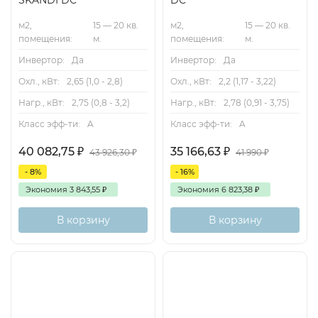
SKANDI DC
DC
м2,
15 — 20 кв.
м2,
15 — 20 кв.
помещения:
м.
помещения:
м.
Инвертор:
Да
Инвертор:
Да
Охл., кВт:
2,65 (1,0 - 2,8)
Охл., кВт:
2,2 (1,17 - 3,22)
Нагр., кВт:
2,75 (0,8 - 3,2)
Нагр., кВт:
2,78 (0,91 - 3,75)
Класс эфф-ти:
A
Класс эфф-ти:
A
40 082,75
₽
35 166,63
₽
43 926,30
₽
41 990
₽
- 8%
- 16%
Экономия
3 843,55
₽
Экономия
6 823,38
₽
В корзину
В корзину
25м2
A++
Тихий
Inverter
Wi-Fi-
опция