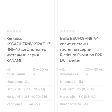
Kentatsu
Ballu BSUI-09HN8_V4
KSGA21HZRN1/KSRA21HZ
сплит-системы
RN1/-40 кондиционер
настенная серии
настенный серия
Platinum Evolution ERP
KANAMI
DC Inverter
м2,
15 — 20 кв.
м2,
20 — 25 кв.
помещения:
м.
помещения:
м.
Инвертор:
Да
Инвертор:
Да
Охл., кВт:
2.20 (0.91~2.51)
Охл., кВт:
2,7 (0,6-3,8)
Нагр., кВт:
2.34 (0.70~2.93)
Нагр., кВт:
3,0 (0,8-4,2)
Рабочая, t`. :
-40~50
Класс эфф-ти:
A++