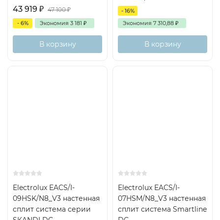
43 919
₽
47 100
₽
- 16%
- 6%
Экономия
3 181
₽
Экономия
7 310,88
₽
В корзину
В корзину
25м2
Inverter
А
А
20м2
Inverter
Датчик
Самоочистка
Авторестарт
Рекомендуем
утечки
Electrolux EACS/I-
Electrolux EACS/I-
09HSK/N8_V3 настенная
07HSM/N8_V3 настенная
сплит система серии
сплит система Smartline