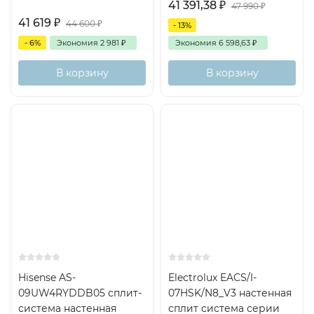
41 391,38
₽
47 990
₽
41 619
₽
44 600
₽
- 13%
- 6%
Экономия
2 981
₽
Экономия
6 598,63
₽
В корзину
В корзину
20м2
Inverter
А
Hisense AS-
Electrolux EACS/I-
09UW4RYDDB05 сплит-
07HSK/N8_V3 настенная
система настенная
сплит система серии