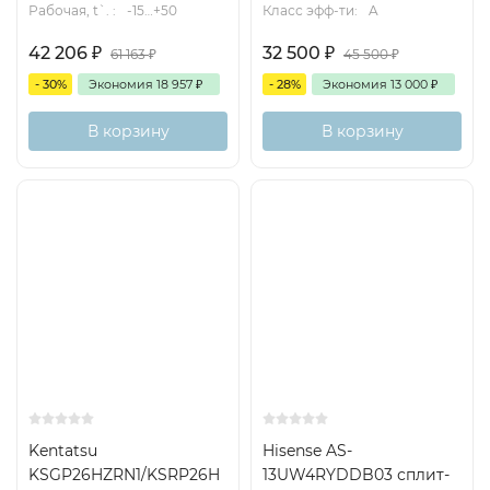
Рабочая, t`. :
-15…+50
Класс эфф-ти:
A
42 206
₽
32 500
₽
61 163
₽
45 500
₽
- 30%
Экономия
18 957
₽
- 28%
Экономия
13 000
₽
В корзину
В корзину
Kentatsu
Hisense AS-
KSGP26HZRN1/KSRP26H
13UW4RYDDB03 сплит-