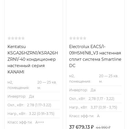
Kentatsu
Electrolux EACS/I-
KSGA26HZRN1/KSRA26H
09HSM/N8_V3 настенная
ZRN1/-40 кондиционер
сплит система Smartline
настенный серия
DC
KANAMI
м2,
20 — 25 кв.
помещения:
м.
м2,
20 — 25 кв.
помещения:
м.
Инвертор:
Да
Инвертор:
Да
Охл., кВт:
2,78 (1,17 - 3,22)
Охл., кВт:
2.78 (1.17~3.22)
Нагр., кВт:
3,37 (0,91 - 3,75)
Нагр., кВт:
3.22 (0.91~3.75)
Класс эфф-ти:
A
Класс эфф-ти:
A+++
37 679,13
₽
44 990
₽