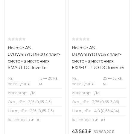
Hisense AS-
Hisense AS-
07UW4RYDDB00 сплит-
13UW4RYDTV03 сплит-
система настенная
система настенная
SMART DC Inverter
EXPERT PRO DC Inverter
м2,
15 — 20 кв.
м2,
25 — 35 кв.
помещения:
м.
помещения:
м.
Инвертор:
Да
Инвертор:
Да
Охл., кВт:
2,15 (0,65-2,5)
Охл., кВт:
3,75 (0,65-3,86)
Нагр., кВт:
2,15 (0,65-2,5)
Нагр., кВт:
4,0 (0,65-4,14)
Класс эфф-ти:
A
Класс эфф-ти:
A+
43 563
₽
60 988,20
₽