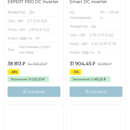
EXPERT PRO DC Inverter
Smart DC inverter
Инвертор:
Да
м2,
20 — 25 кв.
помещения:
м.
Охл., кВт:
2,7 (0,6-3,2)
Инвертор:
Да
Нагр., кВт:
2,8 (0,6-3,2)
Охл., кВт:
2,78 (1,17-3,22)
Класс эфф-ти:
A+
Нагр., кВт:
3,22 (0,91-3,75)
Настенная сплит-
Тип.:
система
Класс эфф-ти:
A
38 813
₽
31 904,45
₽
54 338,20
₽
36 990
₽
- 28%
- 13%
Экономия
15 525,20
₽
Экономия
5 085,55
₽
В корзину
В корзину