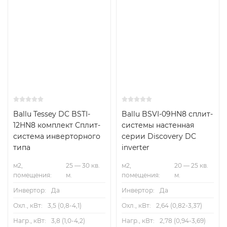
А
35м2
Хит
Inverter
Самоочистка
А
Inverter
25м2
Wi-Fi-
опция
Ballu Tessey DC BSTI-
Ballu BSVI-09HN8 сплит-
12HN8 комплект Сплит-
системы настенная
система инверторного
серии Discovery DC
типа
inverter
м2,
25 — 30 кв.
м2,
20 — 25 кв.
помещения:
м.
помещения:
м.
Инвертор:
Да
Инвертор:
Да
Охл., кВт:
3,5 (0,8-4,1)
Охл., кВт:
2,64 (0,82-3,37)
Нагр., кВт:
3,8 (1,0-4,2)
Нагр., кВт:
2,78 (0,94-3,69)