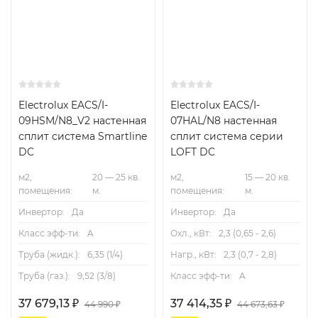
Electrolux EACS/I-
Electrolux EACS/I-
09HSM/N8_V2 настенная
07HAL/N8 настенная
сплит система Smartline
сплит система серии
DC
LOFT DC
м2,
20 — 25 кв.
м2,
15 — 20 кв.
помещения:
м.
помещения:
м.
Инвертор:
Да
Инвертор:
Да
Класс эфф-ти:
A
Охл., кВт:
2,3 (0,65 - 2,6)
Труба (жидк.):
6,35 (1/4)
Нагр., кВт:
2,3 (0,7 - 2,8)
Труба (газ.):
9,52 (3/8)
Класс эфф-ти:
A
37 679,13
₽
37 414,35
₽
44 990
₽
44 673,63
₽