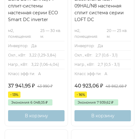
сплит-системы
09HAL/N8 настенная
настенная серии ECO
сплит система серии
Smart DC inverter
LOFT DC
м2,
25 — 30 кв.
м2,
20 — 25 кв.
помещения:
м.
помещения:
м.
Инвертор:
Да
Инвертор:
Да
Охл., кВт:
3,22 (1,29-3,84)
Охл., кВт:
2,7 (0,6 - 3,1)
Нагр., кВт:
3,22 (1,06-4,04)
Нагр., кВт:
2,7 (0,5 - 3,1)
Класс эфф-ти:
A
Класс эфф-ти:
A
37 941,95
₽
40 923,06
₽
43 990
₽
48 862,68
₽
- 13%
- 16%
Экономия
6 048,05
₽
Экономия
7 939,62
₽
В корзину
В корзину