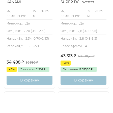
KANAMI
SUPER DC Inverter
м2,
15 — 20 кв.
м2,
15 — 25 кв.
помещения:
м.
помещения:
м.
Инвертор:
Да
Инвертор:
Да
Охл., кВт:
2.20 (0.91~2.51)
Охл., кВт:
2,6 (0,80-3,5)
Нагр., кВт:
2.34 (0.70~2.93)
Нагр., кВт:
2,8 (0,8-3,5)
Рабочая, t`. :
-15~50
Класс эфф-ти:
A++
43 313
₽
60 638,20
₽
34 488
₽
36 990
₽
- 28%
- 6%
Экономия
2 502
₽
Экономия
17 325,20
₽
В корзину
В корзину
А
25м2
Inverter