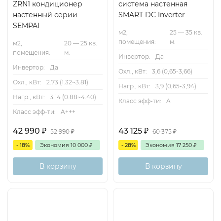
ZRN1 кондиционер
система настенная
настенный серии
SMART DC Inverter
SEMPAI
м2,
25 — 35 кв.
помещения:
м.
м2,
20 — 25 кв.
помещения:
м.
Инвертор:
Да
Инвертор:
Да
Охл., кВт:
3,6 (0,65-3,66)
Охл., кВт:
2.73 (1.32~3.81)
Нагр., кВт:
3,9 (0,65-3,94)
Нагр., кВт:
3.14 (0.88~4.40)
Класс эфф-ти:
A
Класс эфф-ти:
A+++
42 990
₽
43 125
₽
52 990
₽
60 375
₽
- 18%
Экономия
10 000
₽
- 28%
Экономия
17 250
₽
В корзину
В корзину
А
Inverter
35м2
Wi-Fi-
опция