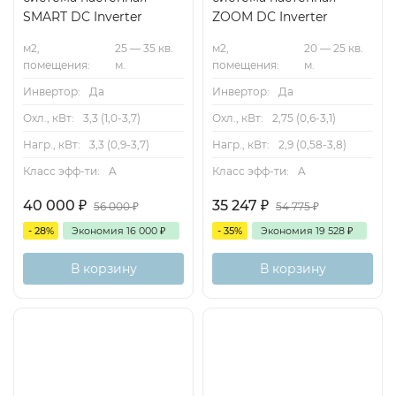
SMART DC Inverter
ZOOM DC Inverter
м2,
25 — 35 кв.
м2,
20 — 25 кв.
помещения:
м.
помещения:
м.
Инвертор:
Да
Инвертор:
Да
Охл., кВт:
3,3 (1,0-3,7)
Охл., кВт:
2,75 (0,6-3,1)
Нагр., кВт:
3,3 (0,9-3,7)
Нагр., кВт:
2,9 (0,58-3,8)
Класс эфф-ти:
A
Класс эфф-ти:
A
40 000
₽
35 247
₽
56 000
₽
54 775
₽
- 28%
Экономия
16 000
₽
- 35%
Экономия
19 528
₽
В корзину
В корзину
А
25м2
Inverter
Ионизация
А
20м2
Inverter
Wi-Fi-
опция