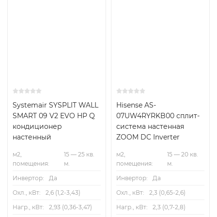
Systemair SYSPLIT WALL
Hisense AS-
SMART 09 V2 EVO HP Q
07UW4RYRKB00 сплит-
кондиционер
система настенная
настенный
ZOOM DC Inverter
м2,
15 — 25 кв.
м2,
15 — 20 кв.
помещения:
м.
помещения:
м.
Инвертор:
Да
Инвертор:
Да
Охл., кВт:
2,6 (1,2-3,43)
Охл., кВт:
2,3 (0,65-2,6)
Нагр., кВт:
2,93 (0,36-3,47)
Нагр., кВт:
2,3 (0,7-2,8)