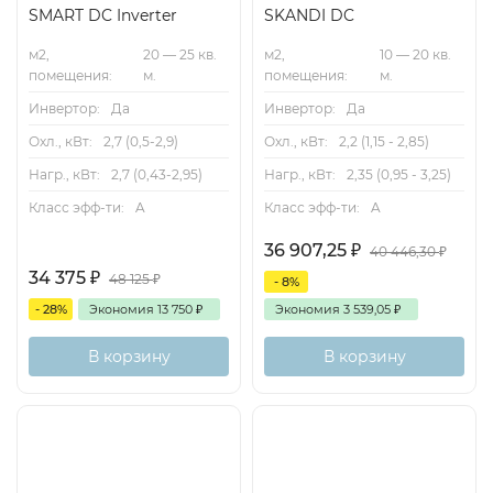
SMART DC Inverter
SKANDI DC
м2,
20 — 25 кв.
м2,
10 — 20 кв.
помещения:
м.
помещения:
м.
Инвертор:
Да
Инвертор:
Да
Охл., кВт:
2,7 (0,5-2,9)
Охл., кВт:
2,2 (1,15 - 2,85)
Нагр., кВт:
2,7 (0,43-2,95)
Нагр., кВт:
2,35 (0,95 - 3,25)
Класс эфф-ти:
A
Класс эфф-ти:
A
36 907,25
₽
40 446,30
₽
34 375
₽
48 125
₽
- 8%
- 28%
Экономия
13 750
₽
Экономия
3 539,05
₽
В корзину
В корзину
А
20м2
Inverter
А
35м2
Inverter