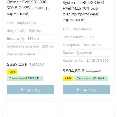
Ozonair FVK-900-890-
Systemair BF VSR 500
300-8-G4/25/U фильтр
F7/ePM2.5 70% Sup
карманный
фильтр приточный
карманный
Тип.:
Карманный
Тип.:
Карманный
Ширина (B):
900 мм
Класс очистки:
F7
Высота (А):
890 мм
Материал:
Полиэстер
Глубина караманов:
300 мм
Бренд:
Systemair
Кол-во карманов:
5
Назначение.:
SAVE VSR 500
5 267,03
₽
7 637,20
₽
5 594,80
₽
6 216,44
₽
- 31%
Экономия
2 370,16
₽
- 9%
Экономия
621,64
₽
В корзину
В корзину
Есть аналог
Есть аналог
Снят с поставок
Снят с поставок