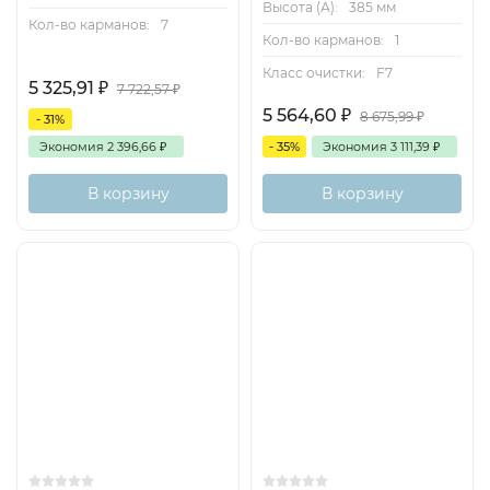
Высота (А):
385 мм
Кол-во карманов:
7
Кол-во карманов:
1
Класс очистки:
F7
5 325,91
₽
7 722,57
₽
5 564,60
₽
8 675,99
₽
- 31%
Экономия
2 396,66
₽
- 35%
Экономия
3 111,39
₽
В корзину
В корзину
Доставка бесплатная