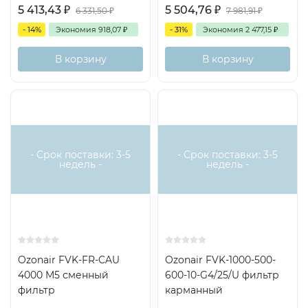
5 413,43
₽
5 504,76
₽
6 331,50
₽
7 981,91
₽
- 14%
Экономия
918,07
₽
- 31%
Экономия
2 477,15
₽
В корзину
В корзину
- Срок поставки: 3-5
- Срок поставки: 3-5
недель -
недель -
Ozonair FVK-FR-CAU
Ozonair FVK-1000-500-
4000 M5 сменный
600-10-G4/25/U фильтр
фильтр
карманный