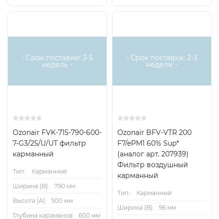
Доставка бесплатная
- Срок поставки: 3-5
- Срок поставки: 2-3
недель -
недели -
Ozonair FVK-715-790-600-
Ozonair BFV-VTR 200
7-G3/25/U/UT фильтр
F7/ePM1 60% Sup*
карманный
(аналог арт. 207939)
Фильтр воздушный
Тип.:
Карманный
карманный
Ширина (B):
790 мм
Тип.:
Карманный
Высота (А):
500 мм
Ширина (B):
96 мм
Глубина караманов:
600 мм