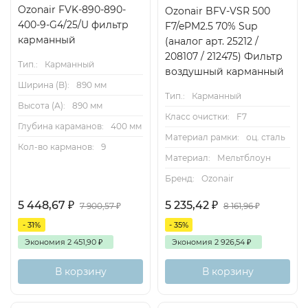
Ozonair FVK-890-890-
Ozonair BFV-VSR 500
400-9-G4/25/U фильтр
F7/ePM2.5 70% Sup
карманный
(аналог арт. 25212 /
208107 / 212475) Фильтр
Тип.:
Карманный
воздушный карманный
Ширина (B):
890 мм
Тип.:
Карманный
Высота (А):
890 мм
Класс очистки:
F7
Глубина караманов:
400 мм
Материал рамки:
оц. сталь
Кол-во карманов:
9
Материал:
Мельтблоун
Бренд:
Ozonair
5 448,67
₽
5 235,42
₽
7 900,57
₽
8 161,96
₽
- 31%
- 35%
Экономия
2 451,90
₽
Экономия
2 926,54
₽
В корзину
В корзину