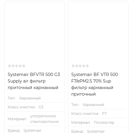
Есть аналог
Есть аналог
Снят с поставок
Снят с поставок
Systemair BFVTR 500 G3
Systemair BF VTR 500
Supply air фильтр
F7/ePM2.5 70% Sup
приточный карманный
фильтр карманный
приточный
Тип.:
Карманный
Тип.:
Карманный
Класс очистки:
G3
Класс очистки:
F7
ультратонкое
Материал:
стекловолокно
Материал:
Полиэстер
Бренд:
Systemair
Бренд:
Systemair