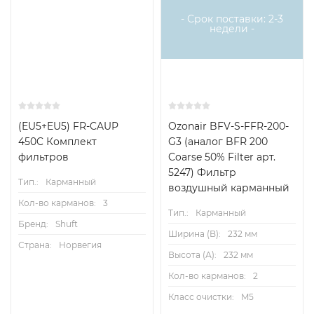
- Срок поставки: 2-3
недели -
(EU5+EU5) FR-CAUP
Ozonair BFV-S-FFR-200-
450C Комплект
G3 (аналог BFR 200
фильтров
Coarse 50% Filter арт.
5247) Фильтр
Тип.:
Карманный
воздушный карманный
Кол-во карманов:
3
Тип.:
Карманный
Бренд:
Shuft
Ширина (B):
232 мм
Страна:
Норвегия
Высота (А):
232 мм
Кол-во карманов:
2
Класс очистки:
M5