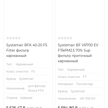
Systemair BFK 40-20 F5
Systemair BF VR700 EV
Filter фильтр
F7/ePM2.5 70% Sup
карманный
фильтр приточный
карманный
Тип.:
Карманный
Тип.:
Карманный
Класс очистки:
F5
Класс очистки:
F7
Бренд:
Systemair
Материал:
Полиэстер
для фильтр-
Назначение.:
бокса FFK
Бренд:
Systemair
Страна:
Швеция
Назначение.:
VR-700 EV
5 526,47
₽
5 594,80
₽