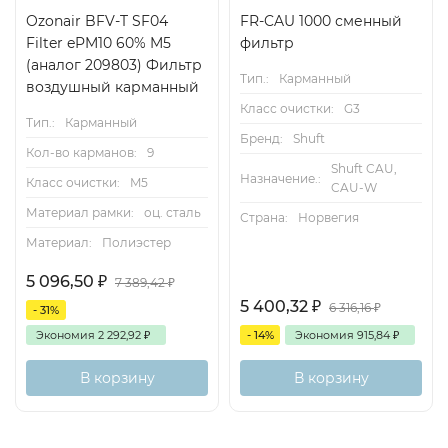
Ozonair BFV-T SF04
FR-CAU 1000 сменный
Filter ePM10 60% M5
фильтр
(аналог 209803) Фильтр
Тип.:
Карманный
воздушный карманный
Класс очистки:
G3
Тип.:
Карманный
Бренд:
Shuft
Кол-во карманов:
9
Shuft CAU,
Назначение.:
Класс очистки:
M5
CAU-W
Материал рамки:
оц. сталь
Страна:
Норвегия
Материал:
Полиэстер
5 096,50
₽
7 389,42
₽
5 400,32
₽
6 316,16
₽
- 31%
Экономия
2 292,92
₽
- 14%
Экономия
915,84
₽
В корзину
В корзину