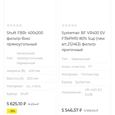
Shuft FBRr 400x200
Systemair BF VR400 EV
фильтр-бокс
F7/ePM10 80% Sup (new
прямоугольный
art.212463) фильтр
приточный
Канальный
Тип.:
прямоугольный,
Тип.:
Карманный
Карманный
Класс очистки:
F7
Ширина (B):
400 мм
Материал:
Полиэстер
Высота (А):
200 мм
Бренд:
Systemair
Материал:
оц. сталь
VR-400 EV,
Назначение.:
Бренд:
Shuft
EV/B
5 625,10
₽
8 254
₽
5 546,57
₽
5 916,34
₽
- 31%