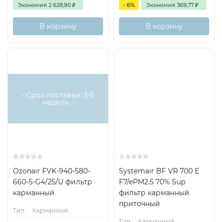
Экономия
2 628,90
₽
- 6%
Экономия
369,77
₽
В корзину
В корзину
Есть аналог
Снят с поставок
- Срок поставки: 3-5
недель -
Ozonair FVK-940-580-
Systemair BF VR 700 E
660-5-G4/25/U фильтр
F7/ePM2.5 70% Sup
карманный
фильтр карманный
приточный
Тип.:
Карманный
Тип.:
Карманный