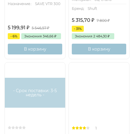
Назначение.:
SAVE VTR 300
Бренд:
Shuft
5 315,70
₽
7 800
₽
5 199,91
₽
5 546,57
₽
- 31%
- 6%
Экономия
346,66
₽
Экономия
2 484,30
₽
В корзину
В корзину
Есть аналог
Снят с поставок
- Срок поставки: 3-5
недель -
1