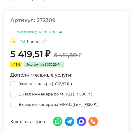
Артикул:
272309
наличие уточняйте - шт
54
балла
?
5 419,51
₽
6 451,80
₽
- 15%
Экономия
1 032,29
₽
Дополнительные услуги:
Замена фильтра (+
812,93
₽
)
Выезд инженера до МКАД (+
7 500
₽
)
Выезд инженера за МКАД (1 км) (+
120
₽
)
Заказать через: