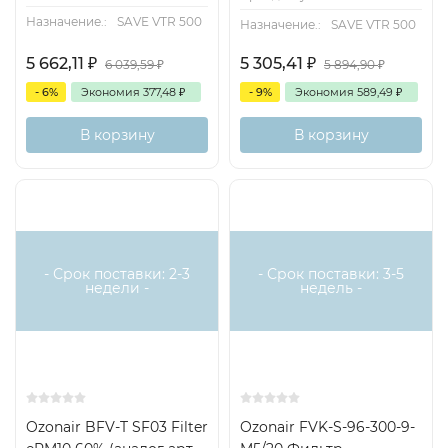
Назначение.:
SAVE VTR 500
Назначение.:
SAVE VTR 500
5 662,11
₽
5 305,41
₽
6 039,59
₽
5 894,90
₽
- 6%
Экономия
377,48
₽
- 9%
Экономия
589,49
₽
В корзину
В корзину
Доставка бесплатная
Хит
- Срок поставки: 2-3
- Срок поставки: 3-5
недели -
недель -
Ozonair BFV-T SF03 Filter
Ozonair FVK-S-96-300-9-