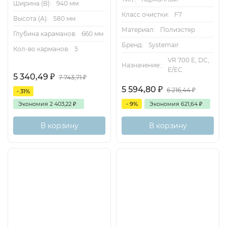
Ширина (B):
940 мм
Класс очистки:
F7
Высота (А):
580 мм
Материал:
Полиэстер
Глубина караманов:
660 мм
Бренд:
Systemair
Кол-во карманов:
5
VR 700 E, DC,
Назначение.:
E/EC
5 340,49
₽
7 743,71
₽
5 594,80
₽
6 216,44
₽
- 31%
Экономия
2 403,22
₽
- 9%
Экономия
621,64
₽
В корзину
В корзину