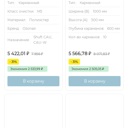
Тип.:
Карманный
Тип.:
Карманный
Класс очистки:
M5
Ширина (B):
1000 мм
Материал:
Полиэстер
Высота (А):
500 мм
Бренд:
Ozonair
Глубина караманов:
600 мм
Shuft CAU,
Кол-во карманов:
10
Назначение.:
CAU-W
5 422,01
₽
5 566,78
₽
7 956
₽
8 071,83
₽
- 31%
- 31%
Экономия
2 533,99
₽
Экономия
2 505,05
₽
В корзину
В корзину
Есть аналог
Снят с поставок