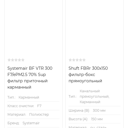
Есть аналог
Снят с поставок
Systemair BF VTR 300
Shuft FBRr 300x150
F7/ePM2.5 70% Sup
фильтр-бокс
фильтр приточный
прямоугольный
карманный
Канальный
Тип.:
прямоугольный,
Тип.:
Карманный
Карманный
Класс очистки:
F7
Ширина (B):
300 мм
Материал:
Полиэстер
Высота (А):
150 мм
Бренд:
Systemair
Материал:
оц. сталь