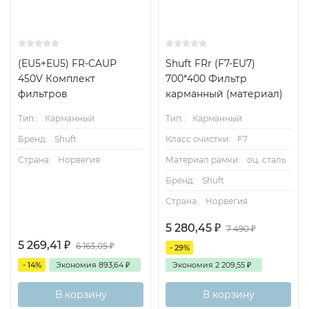
(EU5+EU5) FR-CAUP
Shuft FRr (F7-EU7)
450V Комплект
700*400 Фильтр
фильтров
карманный (материал)
Тип.:
Карманный
Тип.:
Карманный
Бренд:
Shuft
Класс очистки:
F7
Страна:
Норвегия
Материал рамки:
оц. сталь
Бренд:
Shuft
Страна:
Норвегия
5 280,45
₽
7 490
₽
5 269,41
₽
6 163,05
₽
- 29%
- 14%
Экономия
893,64
₽
Экономия
2 209,55
₽
В корзину
В корзину