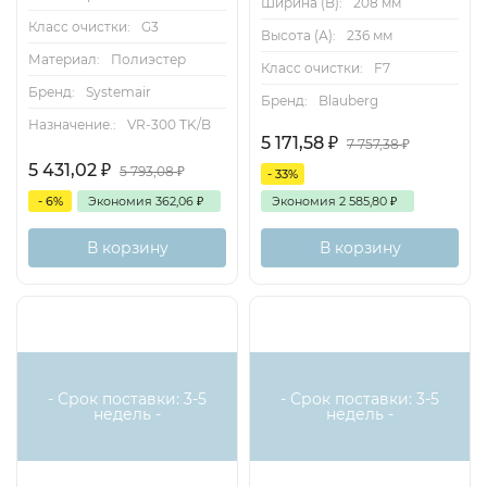
Ширина (B):
208 мм
Класс очистки:
G3
Высота (А):
236 мм
Материал:
Полиэстер
Класс очистки:
F7
Бренд:
Systemair
Бренд:
Blauberg
Назначение.:
VR-300 TK/B
5 171,58
₽
7 757,38
₽
5 431,02
₽
5 793,08
₽
- 33%
- 6%
Экономия
362,06
₽
Экономия
2 585,80
₽
В корзину
В корзину
- Срок поставки: 3-5
- Срок поставки: 3-5
недель -
недель -