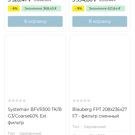
5 894,90
₽
6 216,44
₽
- 6%
Экономия
368,43
₽
- 9%
Экономия
621,64
₽
В корзину
В корзину
Есть аналог
Снят с поставок
Systemair BFVR300 TK/B
Blauberg FPT 208х236х27
G3/Coarse60% Ext
F7 - фильтр сменный
фильтр
Тип.:
Карманный
Тип.:
Карманный