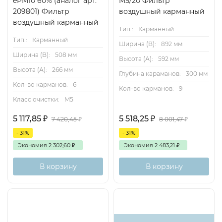
ePM10 60% (аналог арт.
M5/20 Фильтр
209801) Фильтр
воздушный карманный
воздушный карманный
Тип.:
Карманный
Тип.:
Карманный
Ширина (B):
892 мм
Ширина (B):
508 мм
Высота (А):
592 мм
Высота (А):
266 мм
Глубина караманов:
300 мм
Кол-во карманов:
6
Кол-во карманов:
9
Класс очистки:
M5
5 117,85
₽
5 518,25
₽
7 420,45
₽
8 001,47
₽
- 31%
- 31%
Экономия
2 302,60
₽
Экономия
2 483,21
₽
В корзину
В корзину
Хит