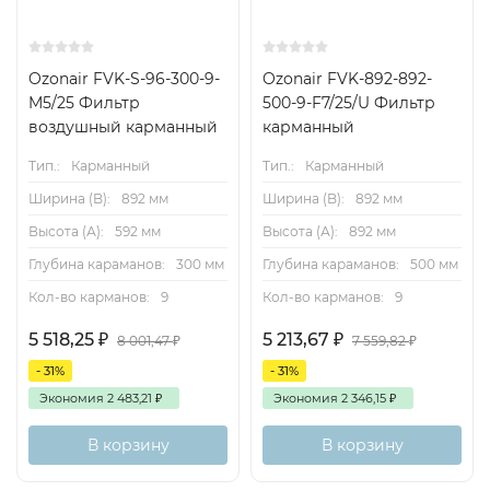
Ozonair FVK-S-96-300-9-
Ozonair FVK-892-892-
M5/25 Фильтр
500-9-F7/25/U Фильтр
воздушный карманный
карманный
Тип.:
Карманный
Тип.:
Карманный
Ширина (B):
892 мм
Ширина (B):
892 мм
Высота (А):
592 мм
Высота (А):
892 мм
Глубина караманов:
300 мм
Глубина караманов:
500 мм
Кол-во карманов:
9
Кол-во карманов:
9
5 518,25
₽
5 213,67
₽
8 001,47
₽
7 559,82
₽
- 31%
- 31%
Экономия
2 483,21
₽
Экономия
2 346,15
₽
В корзину
В корзину