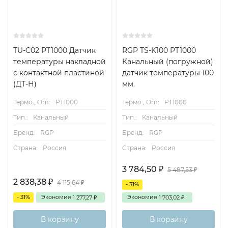
TU-C02 PT1000 Датчик
RGP TS-K100 PT1000
температуры накладной
Канальный (погружной)
с контактной пластиной
датчик температуры 100
(ДТ-Н)
мм.
Термо., Om:
PT1000
Термо., Om:
PT1000
Тип.:
Канальный
Тип.:
Канальный
Бренд:
RGP
Бренд:
RGP
Страна:
Россия
Страна:
Россия
3 784,50
₽
5 487,53
₽
2 838,38
₽
4 115,64
₽
- 31%
- 31%
Экономия
Экономия
1 277,27
1 703,02
₽
₽
В корзину
В корзину