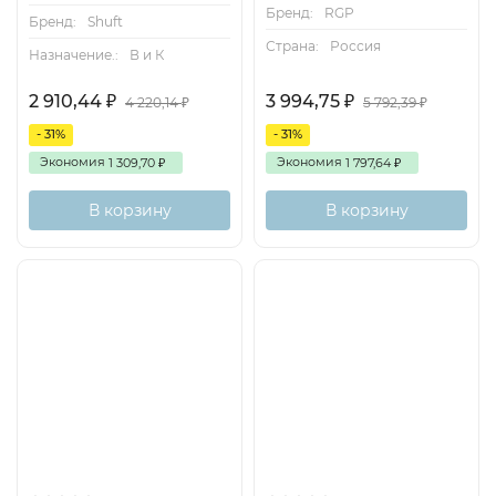
Бренд:
RGP
Бренд:
Shuft
Страна:
Россия
Назначение.:
В и К
2 910,44
3 994,75
₽
₽
4 220,14
5 792,39
₽
₽
- 31%
- 31%
Экономия
Экономия
1 309,70
1 797,64
₽
₽
В корзину
В корзину