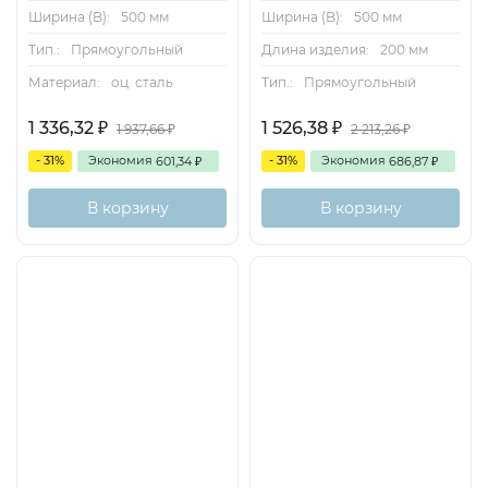
Ширина (B):
500 мм
Ширина (B):
500 мм
Тип.:
Прямоугольный
Длина изделия:
200 мм
Материал:
оц. сталь
Тип.:
Прямоугольный
1 336,32
1 526,38
₽
₽
1 937,66
2 213,26
₽
₽
- 31%
Экономия
- 31%
Экономия
601,34
686,87
₽
₽
В корзину
В корзину