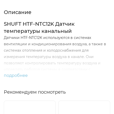
Описание
SHUFT HTF-NTC12K Датчик
температуры канальный
Датчики HTF-NTC12K используются в системах
вентиляции и кондиционирования воздуха, а также в
системах отопления и холодоснабжения для
измерения температуры воздуха в канале. Они
позволяют контролировать температуру воздуха и
управлять работой системы в соответствии с
подробнее
заданными параметрами. Датчики имеют высокую
точность измерения и могут быть использованы в
различных условиях эксплуатации. Кроме того, они
Рекомендуем посмотреть
разработаны для удобства монтажа и обслуживания,
что делает их удобными для использования в
промышленных и коммерческих системах.