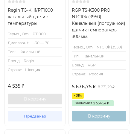
Regin TG-KH1/PT1000
RGP TS-K300 PRO
канальный датчик
NTC10k (3950)
температуры
Канальный (погружной)
датчик температуры
Термо., Om:
PT1000
300 мм.
Диапазон t.:
-30 — 70
Термо., Om:
NTC10k (3950)
Тип.:
Канальный
Тип.:
Канальный
Бренд:
Regin
Бренд:
RGP
Страна:
Швеция
Страна:
Россия
4 535
₽
5 676,75
₽
8 231,29
₽
- 31%
В корзину
Экономия
2 554,54
₽
В корзину
Предзаказ