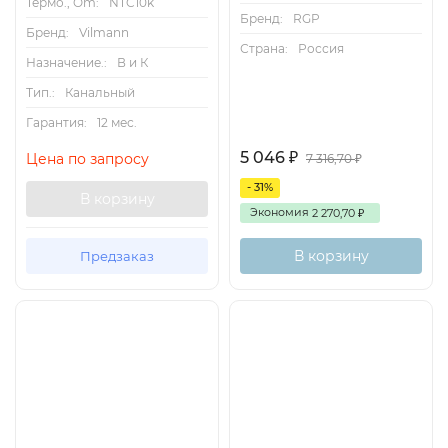
Термо., Om:
NTC10k
Бренд:
RGP
Бренд:
Vilmann
Страна:
Россия
Назначение.:
В и К
Тип.:
Канальный
Гарантия:
12 мес.
5 046
₽
Цена по запросу
7 316,70
₽
- 31%
В корзину
Экономия
2 270,70
₽
В корзину
Предзаказ