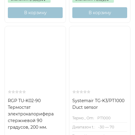
В корзину
В корзину
Снят с поставок
RGP TU-K02-90
Systemair TG-K3/PT1000
Термостат
Duct sensor
электрокалорифера
Термо., Om:
PT1000
стержневой 90
градусов, 200 мм.
Диапазон t.:
-30 — 70