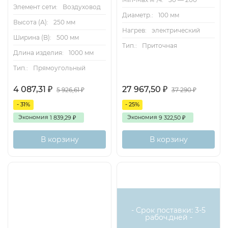
Элемент сети:
Воздуховод
Диаметр.:
100 мм
Высота (А):
250 мм
Нагрев:
электрический
Ширина (B):
500 мм
Тип.:
Приточная
Длина изделия:
1000 мм
Тип.:
Прямоугольный
4 087,31
27 967,50
₽
₽
5 926,61
37 290
₽
₽
- 31%
- 25%
Экономия
Экономия
1 839,29
9 322,50
₽
₽
В корзину
В корзину
Хит
- Срок поставки: 3-5
рабоч.дней -