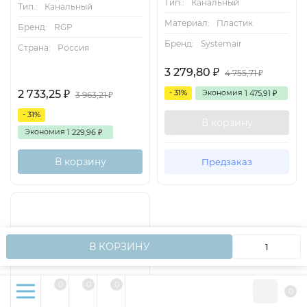
Тип.:
Канальный
Тип.:
Канальный
Материал:
Пластик
Бренд:
RGP
Бренд:
Systemair
Страна:
Россия
3 279,80
₽
4 755,71
₽
2 733,25
- 31%
Экономия
₽
1 475,91
₽
3 963,21
₽
- 31%
В корзину
Экономия
1 229,96
₽
В корзину
Предзаказ
Мы используем файлы cookie, чтобы сайт работал
OK
В КОРЗИНУ
быстрее для вас.
0
0
0
0