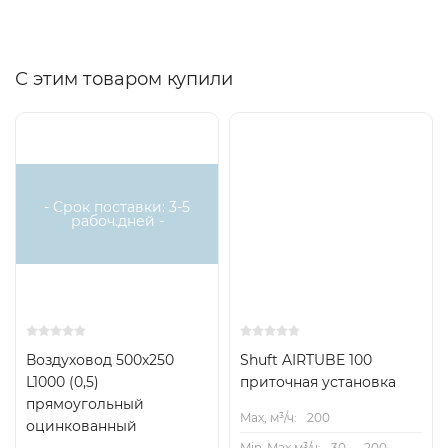
С этим товаром купили
- Срок поставки: 3-5
рабоч.дней -
Воздуховод 500х250
Shuft AIRTUBE 100
L1000 (0,5)
приточная установка
прямоугольный
Max, м³/ч:
200
оцинкованный
Min-Max м³/ч:
30 — 200