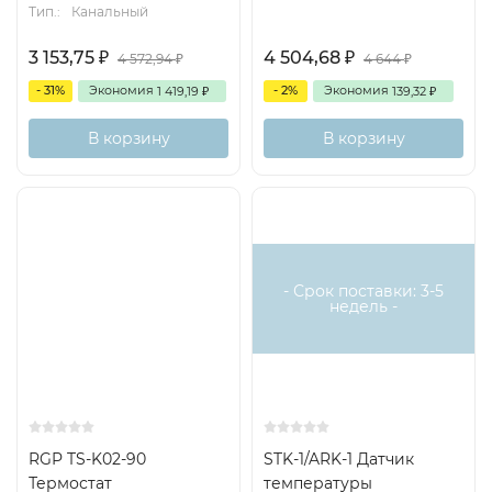
Тип.:
Канальный
3 153,75
4 504,68
₽
₽
4 572,94
4 644
₽
₽
- 31%
Экономия
- 2%
Экономия
1 419,19
139,32
₽
₽
В корзину
В корзину
Есть аналог
- Срок поставки: 3-5
недель -
RGP TS-K02-90
STK-1/ARK-1 Датчик
Термостат
температуры