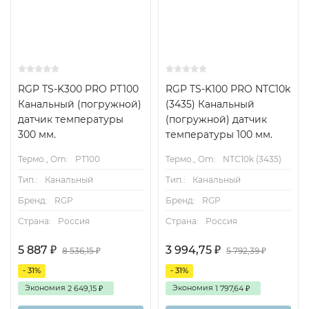
RGP TS-K300 PRO PT100
RGP TS-K100 PRO NTC10k
Канальный (погружной)
(3435) Канальный
датчик температуры
(погружной) датчик
300 мм.
температуры 100 мм.
Термо., Om:
PT100
Термо., Om:
NTC10k (3435)
Тип.:
Канальный
Тип.:
Канальный
Бренд:
RGP
Бренд:
RGP
Страна:
Россия
Страна:
Россия
5 887
3 994,75
₽
₽
8 536,15
5 792,39
₽
₽
- 31%
- 31%
Экономия
Экономия
2 649,15
1 797,64
₽
₽