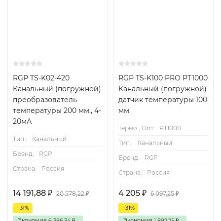
RGP TS-K02-420
RGP TS-K100 PRO PT1000
Канальный (погружной)
Канальный (погружной)
преобразователь
датчик температуры 100
температуры 200 мм., 4-
мм.
20мА
Термо., Om:
PT1000
Тип.:
Канальный
Тип.:
Канальный
Бренд:
RGP
Бренд:
RGP
Страна:
Россия
Страна:
Россия
14 191,88
4 205
₽
₽
20 578,22
6 097,25
₽
₽
- 31%
- 31%
Экономия
Экономия
6 386,34
1 892,25
₽
₽