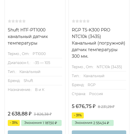
Shuft HTF-PT1000
RGP TS-K300 PRO
канальный датчик
NTC10k (3435)
температуры
Канальный (погружной)
датчик температуры
Термо., Om:
PT1000
300 мм.
Диапазон t.:
-35 — 105
Термо., Om:
NTC10k (3435)
Тип.:
Канальный
Тип.:
Канальный
Бренд:
Shuft
Бренд:
RGP
Назначение.:
В и К
Страна:
Россия
5 676,75
₽
8 231,29
₽
2 638,88
₽
3 826,38
₽
- 31%
- 31%
Экономия
Экономия
1 187,50
2 554,54
₽
₽