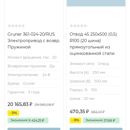
Gruner 361-024-20/RUS
Отвод 45 250х500 (0,5)
Электропривод с возвр.
R100 (20 шина)
Пружиной
прямоугольный из
оцинкованной стали
Момент вращения, Нм:
20
Элемент сети:
Отвод
Возвратная пружина:
Да
Высота (А):
250 мм
Электропитание.:
24 В
Ширина (B):
500 мм
Бренд:
Gruner
Радиус, R:
100
Гарантия:
3 года
Шина:
20 мм
20 165,83
₽
29 590,08
₽
470,35
₽
682,01
₽
- 31%
Экономия
- 31%
Экономия
9 424,25
211,66
₽
₽