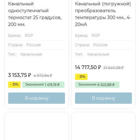
Канальный
Канальный (погружной)
одноступенчатый
преобразователь
термостат 25 градусов,
температуры 300 мм., 4-
200 мм.
20мА
Бренд:
RGP
Бренд:
RGP
Страна:
Россия
Страна:
Россия
Тип.:
Канальный
Тип.:
Канальный
14 717,50
₽
21 340,38
₽
3 153,75
₽
4 572,94
₽
- 31%
- 31%
Экономия
Экономия
1 419,19
6 622,88
₽
₽
В корзину
В корзину