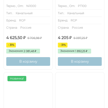
Термо., Om:
Ni1000
Термо., Om:
PT100
Тип.:
Канальный
Тип.:
Канальный
Бренд:
RGP
Бренд:
RGP
Страна:
Россия
Страна:
Россия
4 625,50
4 205
₽
₽
6 706,98
6 097,25
₽
₽
- 31%
- 31%
Экономия
Экономия
2 081,48
1 892,25
₽
₽
В корзину
В корзину
Новинка!