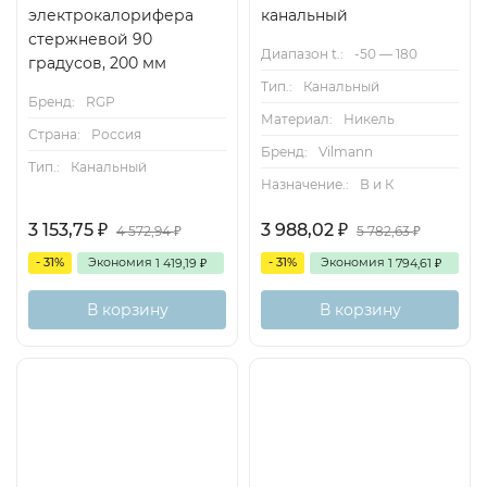
электрокалорифера
канальный
стержневой 90
Диапазон t.:
-50 — 180
градусов, 200 мм
Тип.:
Канальный
Бренд:
RGP
Материал:
Никель
Страна:
Россия
Бренд:
Vilmann
Тип.:
Канальный
Назначение.:
В и К
3 153,75
3 988,02
₽
₽
4 572,94
5 782,63
₽
₽
- 31%
Экономия
- 31%
Экономия
1 419,19
1 794,61
₽
₽
В корзину
В корзину