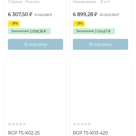
Страна:
Россия
Назначение.:
В и К
6 307,50
6 899,28
₽
₽
9 145,88
10 003,95
₽
₽
- 31%
- 31%
Экономия
Экономия
2 838,38
3 104,67
₽
₽
В корзину
В корзину
RGP TS-K02-25
RGP TS-K03-420