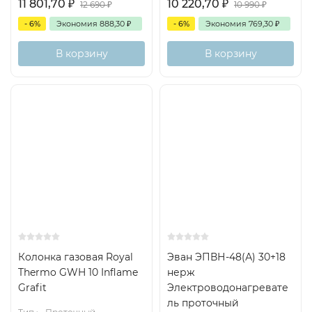
11 801,70
₽
10 220,70
₽
12 690
₽
10 990
₽
- 6%
Экономия
888,30
₽
- 6%
Экономия
769,30
₽
В корзину
В корзину
Колонка газовая Royal
Эван ЭПВН-48(А) 30+18
Thermo GWH 10 Inflame
нерж
Grafit
Электроводонагревате
ль проточный