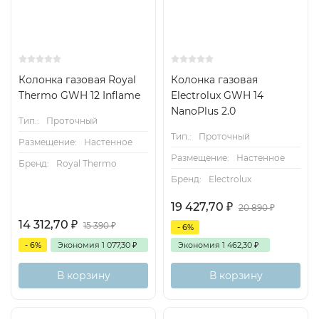
Колонка газовая Royal
Колонка газовая
Thermo GWH 12 Inflame
Electrolux GWH 14
NanoPlus 2.0
Тип.:
Проточный
Тип.:
Проточный
Размещение:
Настенное
Размещение:
Настенное
Бренд:
Royal Thermo
Бренд:
Electrolux
19 427,70
₽
20 890
₽
14 312,70
₽
15 390
₽
- 6%
- 6%
Экономия
1 077,30
₽
Экономия
1 462,30
₽
В корзину
В корзину