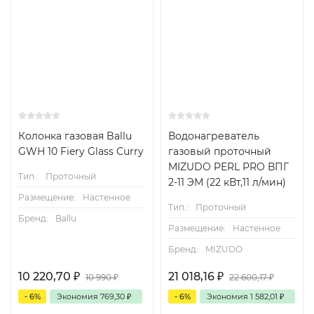
Колонка газовая Ballu
Водонагреватель
GWH 10 Fiery Glass Curry
газовый проточный
MIZUDO PERL PRO ВПГ
Тип.:
Проточный
2-11 ЭМ (22 кВт,11 л/мин)
Размещение:
Настенное
Тип.:
Проточный
Бренд:
Ballu
Размещение:
Настенное
Бренд:
MIZUDO
10 220,70
₽
21 018,16
₽
10 990
₽
22 600,17
₽
- 6%
Экономия
769,30
₽
- 6%
Экономия
1 582,01
₽