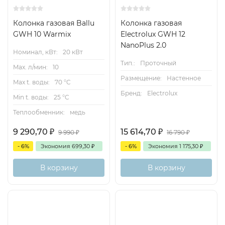
Колонка газовая Ballu
Колонка газовая
GWH 10 Warmix
Electrolux GWH 12
NanoPlus 2.0
Номинал, кВт:
20 кВт
Тип.:
Проточный
Max. л/мин:
10
Размещение:
Настенное
Max t. воды:
70 °C
Бренд:
Electrolux
Min t. воды:
25 °C
Теплообменник:
медь
9 290,70
₽
15 614,70
₽
9 990
₽
16 790
₽
- 6%
Экономия
699,30
₽
- 6%
Экономия
1 175,30
₽
В корзину
В корзину