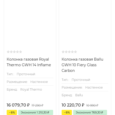
Колонка газовая Royal
Колонка газовая Ballu
Thermo GWH 14 Inflame
GWH 10 Fiery Glass
Carbon
Тип.:
Проточный
Тип.:
Проточный
Размещение:
Настенное
Размещение:
Настенное
Бренд:
Royal Thermo
Бренд:
Ballu
16 079,70
₽
10 220,70
₽
17 290
₽
10 990
₽
- 6%
Экономия
1 210,30
₽
- 6%
Экономия
769,30
₽