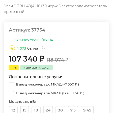
Эван ЭПВН-48(А) 18+30 нерж Электроводонагреватель
проточный
Артикул:
37754
наличие уточняйте - шт
1 073
балла
?
107 340
₽
118 074
₽
- 9%
Экономия
10 734
₽
Дополнительные услуги:
Выезд инженера до МКАД (+
7 500
₽
)
Выезд инженера за МКАД (1 км) (+
120
₽
)
Мощность, кВт
12
15
18
24
30
7,5
9,45