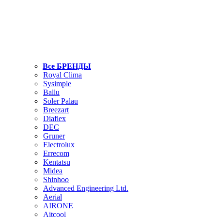
Все БРЕНДЫ
Royal Clima
Sysimple
Ballu
Soler Palau
Breezart
Diaflex
DEC
Gruner
Electrolux
Errecom
Kentatsu
Midea
Shinhoo
Advanced Engineering Ltd.
Aerial
AIRONE
Aitcool