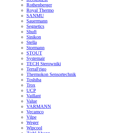
Rothenberger
Royal Thermo
SANMU
Sauermann
Segnetics
Shuft
Sinikon
Stella
Stormann
STOUT
Systemair
TECH Sterowniki
TerraFrigo
Thermokon Sensortechnik
Toshiba
Trox
UCP
Vaillant
Value
VARMANN
Vecamco
Vilpe
Weger
Wipcool