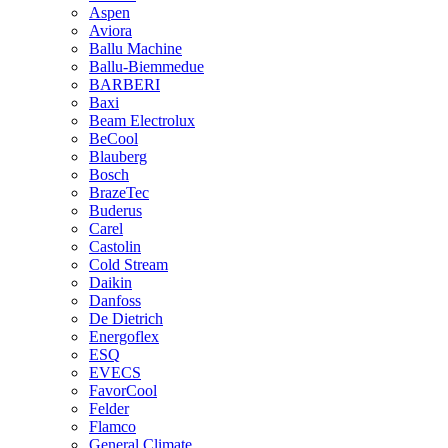
Aspen
Aviora
Ballu Machine
Ballu-Biemmedue
BARBERI
Baxi
Beam Electrolux
BeCool
Blauberg
Bosch
BrazeTec
Buderus
Carel
Castolin
Cold Stream
Daikin
Danfoss
De Dietrich
Energoflex
ESQ
EVECS
FavorCool
Felder
Flamco
General Climate