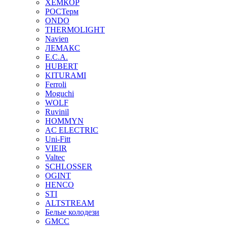
ХЕМКОР
РОСТерм
ONDO
THERMOLIGHT
Navien
ЛЕМАКС
E.C.A.
HUBERT
KITURAMI
Ferroli
Moguchi
WOLF
Ruvinil
HOMMYN
AC ELECTRIC
Uni-Fitt
VIEIR
Valtec
SCHLOSSER
OGINT
HENCO
STI
ALTSTREAM
Белые колодези
GMCC