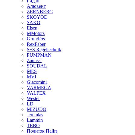
Ридан
Алювент
ZERNBERG
SKOYOD
SAKO
Elsen
MMotors
Grundfos
RexFaber
S+S Regeltechnik
PUMPMAN
Zanussi
SOUDAL
MES
MVI
Giacomini
VARMEGA
VALFEX
Wester
LD
MIZUDO
Jeremias
Lammin
TEBO
Политэк Пайп