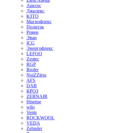
Ziehl Abegg
Арктос
Джилекс
КЗТО
Магнофлекс
Политэк
Ровен
Эван
ICG
Энергофлекс
LEFOO
Zentec
RGP
Brofer
NoiZZless
AFS
DAB
КРОЗ
ZERNAIR
Hisense
wilo
Vents
ROCKWOOL
VEDA
Zehnder