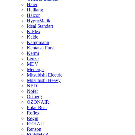
Haier
Hailiang
Halcor
HygroMatik
Ideal Standart
K-Flex
Kalde
Kampmann
Kentatsu Furst
Kermi
Lenze
MDV
Menerga
Mitsubishi Electric
Mitsubishi Heavy
NED
Nofer
Ostberg
OZONAIR
Polar Bear
Reflex
Regin
REHAU
Renson
ROMMER