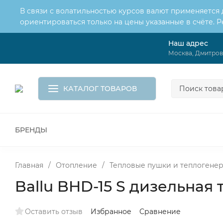
В связи с волатильностью курсов валют применяется
ориентироваться только на цены указанные в счёте. 
Наш адрес
О нас
Услуги
Москва, Дмитровс
Доставка и оплата
Обмен и возврат
Контакты
Корзина
КАТАЛОГ ТОВАРОВ
БРЕНДЫ
ВСЕ ДЛЯ МОНТАЖА И СЕРВИСА
К
ВОДОСНАБЖЕНИЕ
КАНАЛИЗА
Главная
/
Отопление
/
Тепловые пушки и теплогене
Ballu BHD-15 S дизельная
Оставить отзыв
Избранное
Сравнение