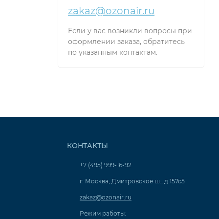
zakaz@ozonair.ru
Если у вас возникли вопросы при
оформлении заказа, обратитесь
по указанным контактам.
КОНТАКТЫ
+7 (495) 999-16-92
г. Москва, Дмитровское ш., д.157с5
zakaz@ozonair.ru
Режим работы: