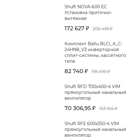
Shuft NOVA-600 EC
Установка приточно-
вытяжная
172 627
₽
206 418
₽
Комплект Ballu BLCI_A_C-
24HN8_V3 инверторной
сплит-системы, кассетного
типа
82 740
₽
118 200
₽
Shuft RFD 700x400-4 VIM
прямоугольный канальный
вентилятор
70 306,95
₽
103 165
₽
Shuft RFE 600x350-4 VIM
прямоугольный канальный
вентилятор