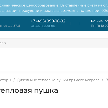
 динамическое ценообразование. Выставленные счета на оп
Реализация продукции и доставка возможна только при 100%
Режим р
+7 (495) 999-16-92
кое ш., 157с5
Пн-Пт 10:00
заказать звонок
ОНДИЦИОНЕРЫ
ВЕНТИЛЯЦИЯ
ОТОПЛЕНИЕ
ЦИЯ
раторы
/
Дизельные тепловые пушки прямого нагрева
/
B
 тепловая пушка