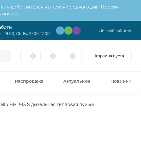
лату действительны в течение одного дня. Просим
 оплате.
аботы
Личный кабинет
—18:00; Сб-Вс 10:00-17:00
Корзина пуста
0
0
0
Распродажа
Актуальное
Новинки
allu BHD-15 S дизельная тепловая пушка