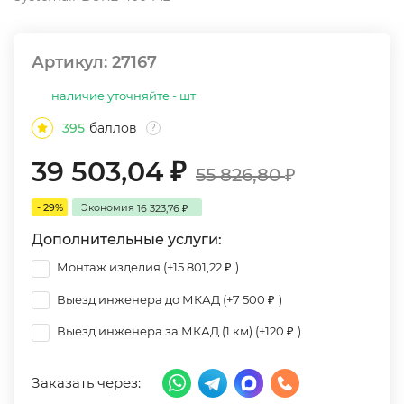
Артикул:
27167
наличие уточняйте - шт
395
баллов
?
39 503,04
₽
55 826,80
₽
- 29%
Экономия
16 323,76
₽
Дополнительные услуги:
Монтаж изделия (+
15 801,22
)
₽
Выезд инженера до МКАД (+
7 500
)
₽
Выезд инженера за МКАД (1 км) (+
120
)
₽
Заказать через: