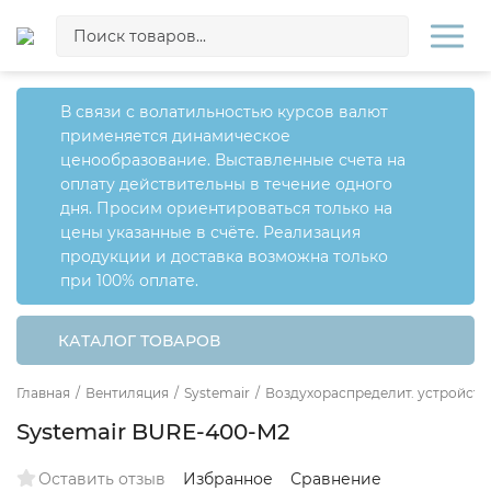
В связи с волатильностью курсов валют
применяется динамическое
ценообразование. Выставленные счета на
оплату действительны в течение одного
дня. Просим ориентироваться только на
цены указанные в счёте. Реализация
продукции и доставка возможна только
при 100% оплате.
КАТАЛОГ ТОВАРОВ
Главная
/
Вентиляция
/
Systemair
/
Воздухораспределит. устройств
Systemair BURE-400-M2
Оставить отзыв
Избранное
Сравнение