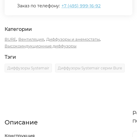
Заказ по телефону:
+7 (495) 999-16-92
Категории
,
,
,
BURE
Вентиляция
Диффузоры и анемостаты
Высокоиндукционные диффузоры
Тэги
Диффузоры Systemair
Диффузоры Systemair серии Bure
Описание
Характеристики
Отзывы (0)
Р
п
Описание
Конструкция