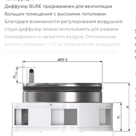
Диффузор BURE предназначен для вентиляции
больших помещений с высокими потолками.
Благодаря возможности регулирования воздушной
струи диффузор можно использовать для раздачи
охлажденного и нагретого воздуха. Оптимальная
высота установки - 4-12 м. Направление воздушной
струи (горизонтальное или вертикальное) может
регулироваться вручную (BURE-HC...), при помощи
привода (BURE-M2 с двухпозиционным
электроприводом/AC 230V и BURE-MC с приводом
плавного регулирования AC24V DC 0...10V) или
терморегулятора (BURE-TC...).
BURE состоит из впускного конуса, внутреннего и
внешнего корпусов с воздуховыпускными отверстиями
на боковой и нижней поверхности. В режиме
охлаждения открываются боковые отверстия
(горизонтальная раздача воздуха), в режиме обогрева
открываются нижние отверстия (раздача воздуха вниз).