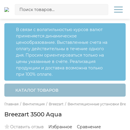
В связи с волатильностью курсов валют
применяется динамическое
ценообразование. Выставленные счета на
оплату действительны в течение одного
дня. Просим ориентироваться только на
цены указанные в счёте. Реализация
продукции и доставка возможна только
при 100% оплате.
КАТАЛОГ ТОВАРОВ
Главная
/
Вентиляция
/
Breezart
/
Вентиляционные установки Breez
Breezart 3500 Aqua
Оставить отзыв
Избранное
Сравнение