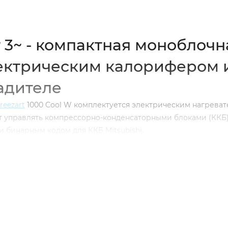
Вт 3~ - компактная моноблочн
лектрическим калорифером 
адителе
reezart
1000 Cool W комплектуется электрическим нагреват
т управлять компрессорно-конденсаторными блоками (ККБ
и бинарным кодом для ККБ Mitsubishi.
т –28ºС до +43ºС.