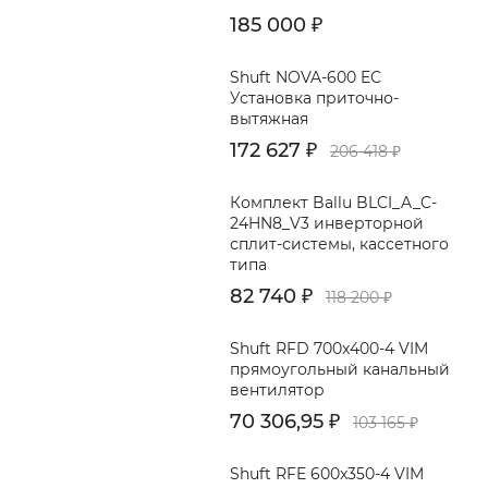
185 000
₽
ва.
Shuft NOVA-600 EC
Установка приточно-
вытяжная
172 627
₽
206 418
₽
Комплект Ballu BLCI_A_C-
24HN8_V3 инверторной
сплит-системы, кассетного
типа
82 740
₽
118 200
₽
Shuft RFD 700x400-4 VIM
прямоугольный канальный
вентилятор
70 306,95
₽
103 165
₽
Shuft RFE 600x350-4 VIM