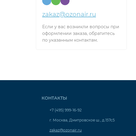
zakaz@ozonair.ru
Если у вас возникли вопросы при
оформлении заказа, обратитесь
по указанным контактам.
КОНТАКТЫ
+7 (495) 999-16-92
г. Москва, Дмитровское ш., д.157с5
zakaz@ozonair.ru