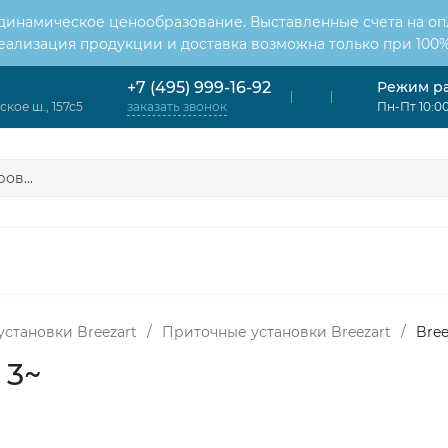
 динамическое ценообразование. Выставленные счета на оп
Реализация продукции и доставка возможна только при 100%
Режим р
+7 (495) 999-16-92
кое ш., 157с5
Пн-Пт 10:00
заказать звонок
ОНДИЦИОНЕРЫ
ВЕНТИЛЯЦИЯ
ОТОПЛЕНИЕ
ЦИЯ
становки Breezart
/
Приточные установки Breezart
/
Bree
 3~