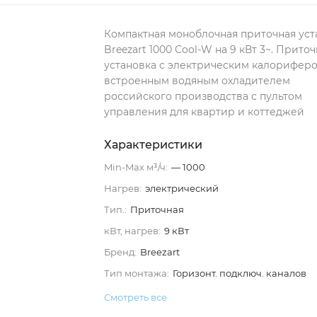
Компактная моноблочная приточная уст
Breezart 1000 Cool-W на 9 кВт 3~. Прито
установка с электрическим калорифер
встроенным водяным охладителем
российского производства c пультом
управления для квартир и коттеджей
Характеристики
Min-Max м³/ч:
— 1000
Нагрев:
электрический
Тип.:
Приточная
кВт, нагрев:
9 кВт
Бренд:
Breezart
Тип монтажа:
Горизонт. подключ. каналов
Смотреть все