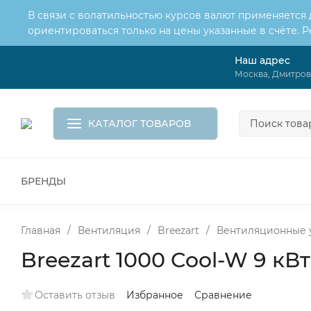
В связи с волатильностью курсов валют применяется
ориентироваться только на цены указанные в счёте. 
Наш адрес
О нас
Услуги
Москва, Дмитровс
Доставка и оплата
Обмен и возврат
Контакты
Корзина
КАТАЛОГ ТОВАРОВ
БРЕНДЫ
ВСЕ ДЛЯ МОНТАЖА И СЕРВИСА
К
ВОДОСНАБЖЕНИЕ
КАНАЛИЗА
Главная
/
Вентиляция
/
Breezart
/
Вентиляционные у
Breezart 1000 Cool-W 9 кВт
Оставить отзыв
Избранное
Сравнение