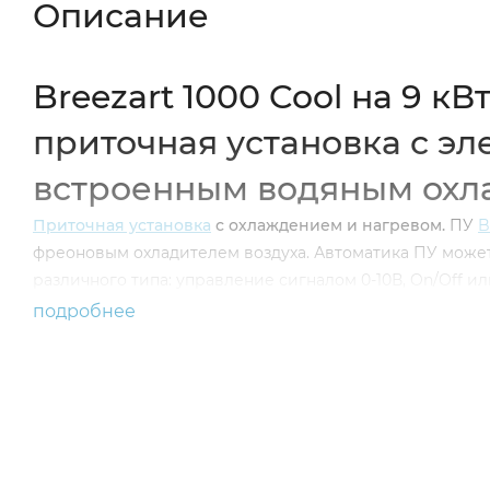
Описание
Breezart 1000 Cool на 9 к
приточная установка с э
встроенным водяным охл
Приточная установка
с охлаждением и нагревом.
ПУ
B
фреоновым охладителем воздуха. Автоматика ПУ може
различного типа: управление сигналом 0-10В, On/Off ил
подробнее
Класс защиты — IP40.
Рабочий диапазон температур наружного воздуха — о
Функции автоматики