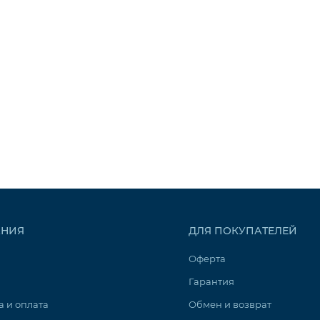
63 кг
ФВГ-490-250-48-G4
ик заказывается отдельно)
 контактам (вместо входа пожарной сигнализации)
НИЯ
ДЛЯ ПОКУПАТЕЛЕЙ
ед- и постнагревателем
Оферта
Гарантия
а и оплата
Обмен и возврат