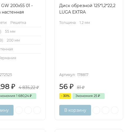
 GW 200x55 01 -
Диск обрезной 125*1,2*22,2
 настенная
LUGA EXTRA
ети:
Решетка
Толщина:
1.2 мм
):
55 мм
):
200 мм
тенная
Германия
272525
Артикул:
178817
4,98
₽
56
₽
4 835,22
₽
81
₽
Экономия
1 680,24
₽
- 30%
Экономия
25
₽
зину
В корзину