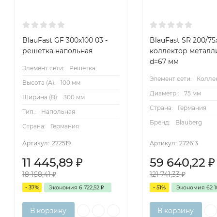
BlauFast GF 300x100 03 -
BlauFast SR 200/75х
решетка напольная
коллектор металл
d=67 мм
Элемент сети:
Решетка
Элемент сети:
Колле
Высота (А):
100 мм
Диаметр.:
75 мм
Ширина (B):
300 мм
Страна:
Германия
Тип.:
Напольная
Бренд:
Blauberg
Страна:
Германия
Артикул:
272519
Артикул:
272613
11 445,89
₽
59 640,22
₽
18 168,41
₽
121 741,33
₽
- 37%
Экономия
6 722,52
₽
- 51%
Экономия
62 1
В корзину
В корзину