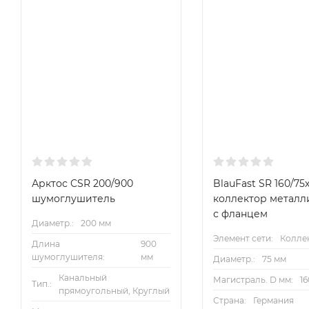
Арктос CSR 200/900
BlauFast SR 160/75х
шумоглушитель
коллектор металл
с фланцем
Диаметр.:
200 мм
Элемент сети:
Колле
Длина
900
шумоглушителя:
мм
Диаметр.:
75 мм
Канальный
Магистраль. D мм:
1
Тип.:
прямоугольный, Круглый
Страна:
Германия