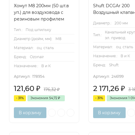
Хомут М8 200мм (50 шт.в
Shuft DCGAr 200
уп.) для воздуховода с
Воздушный клапа
резиновым профилем
Диаметр.:
200 мм
Тип.:
Под шпильку
Канальный круг
Тип.:
эл. привод
Диаметр (дюйм, мм):
М8
Материал:
оц. сталь
Материал:
оц. сталь
Назначение.:
В и К
Бренд:
Ozonair
Бренд:
Shuft
Назначение.:
В и К
Артикул:
178954
Артикул:
246199
121,60
₽
2 171,26
₽
176,32
₽
3 
- 31%
Экономия
54,72
₽
- 31%
Экономия
1 01
В корзину
В корзину