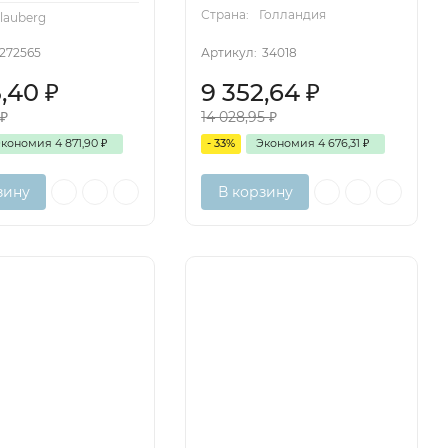
Страна:
Голландия
lauberg
272565
Артикул:
34018
5,40
₽
9 352,64
₽
0
₽
14 028,95
₽
Экономия
4 871,90
₽
- 33%
Экономия
4 676,31
₽
зину
В корзину