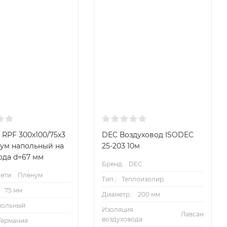
 RPF 300х100/75х3
DEC Воздуховод ISODEC
нум напольный на
25-203 10м
ода d=67 мм
Бренд:
DEC
ети:
Пленум
Тип.:
Теплоизолир.
75 мм
Диаметр.:
200 мм
польный
Изоляция
Лавсан
воздуховода:
Германия