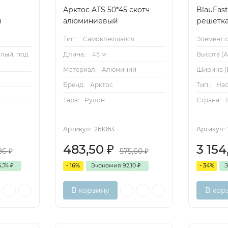
Арктос ATS 50*45 скотч
BlauFast
н
алюминиевый
решетка
Тип.:
Самоклеящаяся
Элемент с
лый, под
Длина.:
45 м
Высота (А
Материал:
Алюминий
Ширина (B
Бренд:
Арктос
Тип.:
Нас
Тара:
Рулон
Страна:
Артикул:
261063
Артикул:
483,50
₽
3 15
186
₽
575,60
₽
4,74
₽
- 16%
Экономия
92,10
₽
- 34%
В корзину
В кор