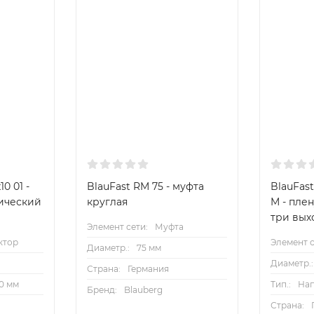
10 01 -
BlauFast RM 75 - муфта
BlauFast
ический
круглая
M - пле
три вых
Элемент сети:
Муфта
ктор
Элемент с
Диаметр.:
75 мм
Диаметр.:
Страна:
Германия
60 мм
Тип.:
На
Бренд:
Blauberg
Страна: