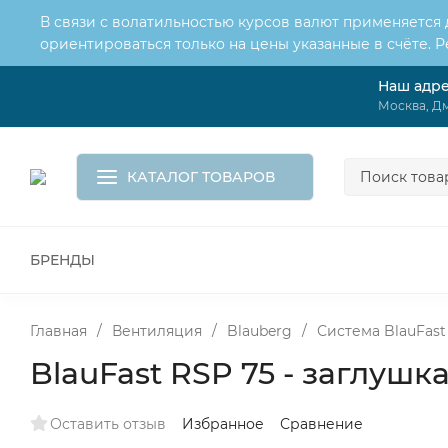
В связи с волатильностью курсов валют применяется
ориентироваться только на цены указанные в счёте. 
Наш адр
О нас
Услуги
Доставка и оплата
Москва, Дм
Обмен и возврат
Контакты
Корзина
КАТАЛОГ ТОВАРОВ
БРЕНДЫ
ВСЕ ДЛЯ МОНТАЖА И СЕРВИСА
К
ВОДОСНАБЖЕНИЕ
КАНАЛИЗА
Главная
/
Вентиляция
/
Blauberg
/
Система BlauFast
BlauFast RSP 75 - заглушк
Оставить отзыв
Избранное
Сравнение