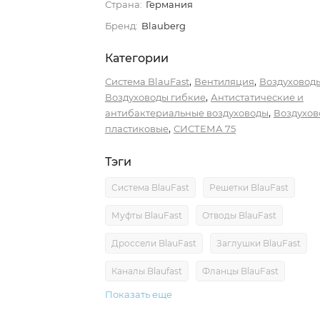
Страна:
Германия
Бренд:
Blauberg
Категории
,
,
Система BlauFast
Вентиляция
Воздуховод
,
Воздуховоды гибкие
Антистатические и
,
антибактериальные воздуховоды
Воздухов
,
пластиковые
СИСТЕМА 75
Тэги
Система BlauFast
Решетки BlauFast
Муфты BlauFast
Отводы BlauFast
Дроссели BlauFast
Заглушки BlauFast
Каналы Blaufast
Фланцы BlauFast
Показать еще