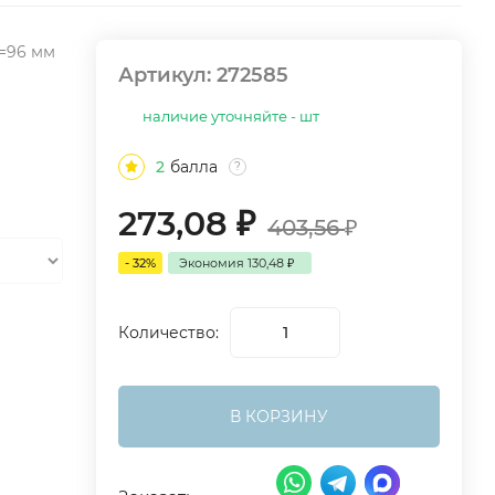
d=96 мм
Артикул:
272585
наличие уточняйте - шт
2
балла
?
273,08
₽
403,56
₽
- 32%
Экономия
130,48
₽
Количество:
В КОРЗИНУ