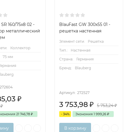
 SR 160/75х8 02 -
BlauFast GW 300x55 01 -
ор металлический
решетка настенная
ем
Элемент сети:
Решетка
ети:
Коллектор
Тип.:
Настенная
75 мм
Страна:
Германия
Германия
Бренд:
Blauberg
lauberg
272604
Артикул:
272527
85,03
₽
3 753,98
₽
5 753,24
₽
1
₽
Экономия
21 746,78
₽
- 34%
Экономия
1 999,26
₽
зину
В корзину