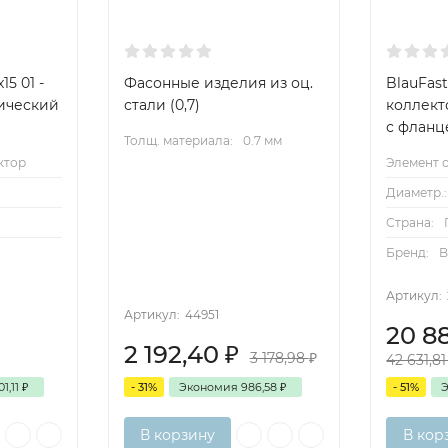
15 01 -
Фасонные изделия из оц.
BlauFast
ический
стали (0,7)
коллект
с фланц
Толщ. материала:
0.7 мм
ктор
Элемент с
Диаметр.:
Страна:
Бренд:
B
Артикул:
Артикул:
44951
20 8
2 192,40
₽
3 178,98
₽
42 631,8
01,11
₽
- 31%
Экономия
986,58
₽
- 51%
В корзину
В кор