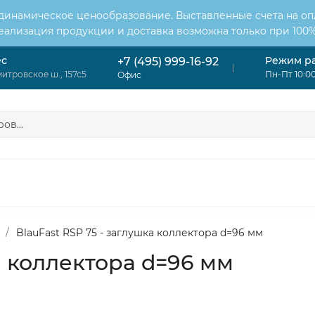
 динамическое ценообразование. Выставленные счета на оп
Реализация продукции и доставка возможна только при 100%
ес
Режим р
+7 (495) 999-16-92
итровское ш., 157с5
Пн-Пт 10:00
Офис
ОНДИЦИОНЕРЫ
ВЕНТИЛЯЦИЯ
ОТОПЛЕНИЕ
ЦИЯ
/
BlauFast RSP 75 - заглушка коллектора d=96 мм
а коллектора d=96 мм