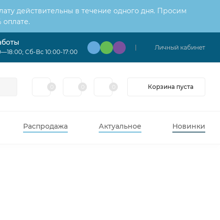
лату действительны в течение одного дня. Просим
 оплате.
аботы
Личный кабинет
—18:00; Сб-Вс 10:00-17:00
Корзина пуста
0
0
0
Распродажа
Актуальное
Новинки