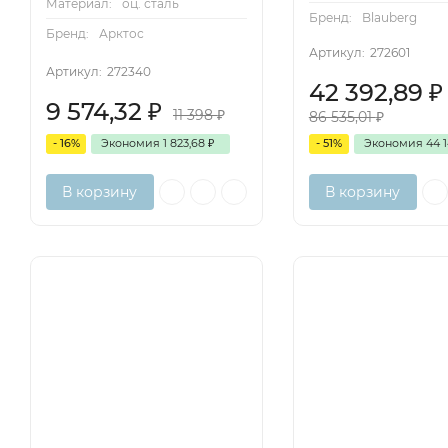
Материал:
оц. сталь
Бренд:
Blauberg
Бренд:
Арктос
Артикул:
272601
Артикул:
272340
42 392,89
₽
9 574,32
₽
11 398
₽
86 535,01
₽
- 16%
Экономия
1 823,68
₽
- 51%
Экономия
44 1
В корзину
В корзину