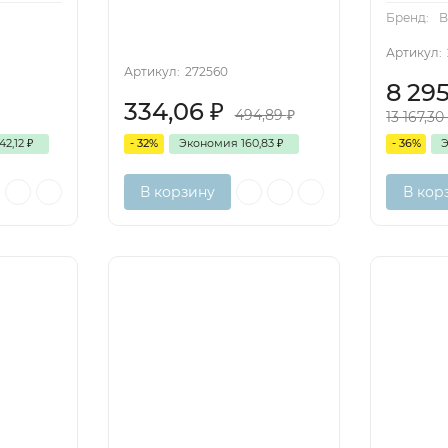
Бренд:
B
Артикул:
Артикул:
272560
8 29
334,06
₽
494,89
₽
13 167,3
42,12
₽
- 32%
Экономия
160,83
₽
- 36%
В корзину
В кор