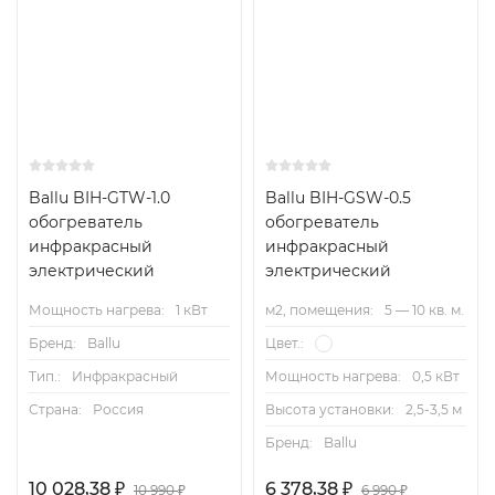
Ballu BIH-GTW-1.0
Ballu BIH-GSW-0.5
обогреватель
обогреватель
инфракрасный
инфракрасный
электрический
электрический
Мощность нагрева:
1 кВт
м2, помещения:
5 — 10 кв. м.
Бренд:
Ballu
Цвет.:
Тип.:
Инфракрасный
Мощность нагрева:
0,5 кВт
Страна:
Россия
Высота установки:
2,5-3,5 м
Бренд:
Ballu
10 028,38
6 378,38
₽
₽
10 990
6 990
₽
₽