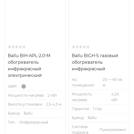
уровнем вентиляции. Например, ремонтные работы
внутри помещения, обогрев гаражей, слесарных
мастерских и т.д.
Нагрев строительных смесей (например, битум),
вода, краска и т.п. Обогреватель актуален в холодное
время года, когда замерзают водные растворы.
Функции крышки сверху:
Ballu BIH-APL-2.0-M
Ballu BIGH-5 газовый
обогреватель
обогреватель
излучает инфракрасное и конвективное тепло
инфракрасный
инфракрасный
электрический
может быть использована, как конфорка
м2,
20 — 60 кв.
помещения:
м.
Цвет.:
предотвращает выбросы открытого пламени
Мощность
4,20
Мощность нагрева:
2 кВт
защищает горелку от прямых осадкой
нагрева:
кВт
Высота установки:
2,5-4,5 м
Гарантия:
1 год
Система безопасности включает защитную термопару
Бренд:
Ballu
Бренд:
Ballu
(контролирует горение пламени), датчик
Тип.:
Инфракрасный
Система
опрокидывания, термостат перегрева.
Пьезоэлемент
поджига: