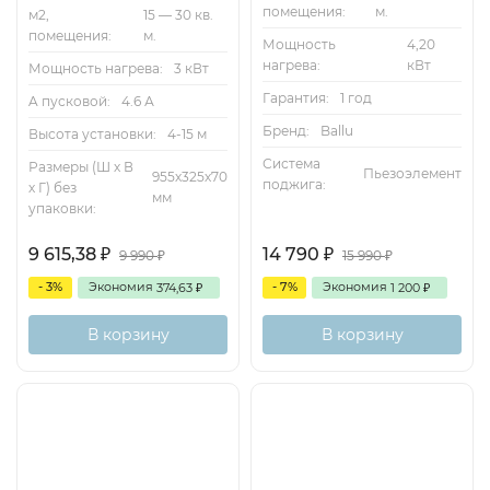
помещения:
м.
м2,
15 — 30 кв.
помещения:
м.
Мощность
4,20
нагрева:
кВт
Мощность нагрева:
3 кВт
Гарантия:
1 год
A пусковой:
4.6 А
Бренд:
Ballu
Высота установки:
4-15 м
Система
Размеры (Ш х В
Пьезоэлемент
955х325х70
поджига:
х Г) без
мм
упаковки:
9 615,38
14 790
₽
₽
9 990
15 990
₽
₽
- 3%
Экономия
- 7%
Экономия
374,63
1 200
₽
₽
В корзину
В корзину