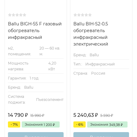
Ballu BIGH-55 F газовый
Ballu BIH-S2-0.5
обогреватель
обогреватель
инфракрасный
инфракрасный
электрический
м2,
20 — 60 кв.
помещения:
м.
Бренд:
Ballu
Мощность
4,20
Тип.:
Инфракрасный
нагрева:
кВт
Страна:
Россия
Гарантия:
1 год
Бренд:
Ballu
Система
Пьезоэлемент
поджига:
14 790
5 240,63
₽
₽
15 990
5 590
₽
₽
- 7%
Экономия
- 6%
Экономия
1 200
349,38
₽
₽