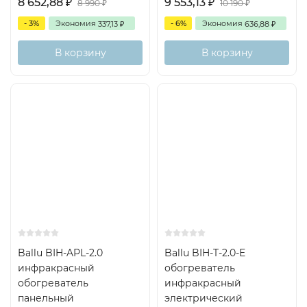
8 652,88
9 553,13
₽
₽
8 990
10 190
₽
₽
- 3%
Экономия
- 6%
Экономия
337,13
636,88
₽
₽
В корзину
В корзину
Ballu BIH-APL-2.0
Ballu BIH-T-2.0-E
инфракрасный
обогреватель
обогреватель
инфракрасный
панельный
электрический