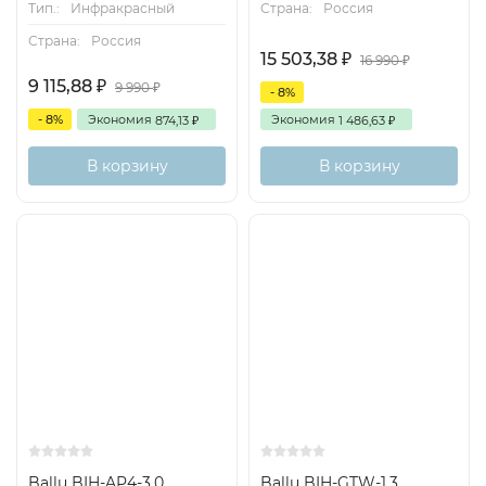
Тип.:
Инфракрасный
Страна:
Россия
Страна:
Россия
15 503,38
₽
16 990
₽
9 115,88
₽
9 990
₽
- 8%
- 8%
Экономия
Экономия
874,13
1 486,63
₽
₽
В корзину
В корзину
Ballu BIH-AP4-3.0
Ballu BIH-GTW-1.3