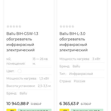
Ballu BIH-GSW-1.3
Ballu BIH-L-3.0
обогреватель
обогреватель
инфракрасный
инфракрасный
электрический
электрический
м2,
15 — 26 кв.
Мощность нагрева:
3 кВт
помещения:
м.
Бренд:
Ballu
Цвет.:
Тип.:
Инфракрасный
Мощность нагрева:
1,3 кВт
Страна:
Россия
Высота установки:
2,5-3,5 м
Бренд:
Ballu
10 940,88
6 365,63
₽
₽
11 990
6 790
₽
₽