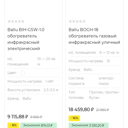
Ballu BIH-GSW-1.0
Ballu BOGH-18
обогреватель
обогреватель газовый
инфракрасный
инфракрасный уличный
электрический
м2, помещения:
6 — 12 кв. м.
м2,
10 — 20 кв.
Мощность нагрева:
13
помещения:
м.
Бренд:
Ballu
Цвет.:
Система
электро-
Мощность нагрева:
1 кВт
поджига:
пьезо
Высота установки:
2,5-3,5 м
Тип
Пропан, пропан-
топлива:
бутан
Бренд:
Ballu
18 459,80
₽
21 990
₽
9 115,88
₽
9 990
₽
- 16%
- 8%
Экономия
Экономия
874,13
3 530,20
₽
₽