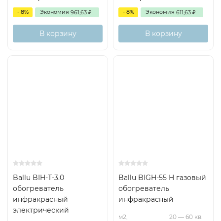
- 8%
Экономия
- 8%
Экономия
961,63
611,63
₽
₽
В корзину
В корзину
Ballu BIH-T-3.0
Ballu BIGH-55 H газовый
обогреватель
обогреватель
инфракрасный
инфракрасный
электрический
м2,
20 — 60 кв.