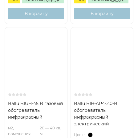
- 8%
Экономия
- 6%
Экономия
1 049,13
424,38
₽
₽
В корзину
В корзину
Ballu BIGH-45 B газовый
Ballu BIH-AP4-2.0-B
обогреватель
обогреватель
инфракрасный
инфракрасный
электрический
м2,
20 — 40 кв.
помещения:
м.
Цвет.: