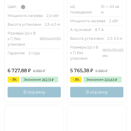
м2,
10 — 20 кв.
Цвет.:
помещения:
м.
Мощность нагрева:
2,0 кВт
Мощность нагрева:
2 кВт
Высота установки:
2,5-4,5 м
A пусковой:
8.7 А
Размеры (Ш х В
Высота установки:
2,5-3,5 м
х Г) без
1630х40х130
упаковки:
Размеры (Ш х В
1805х130х55
х Г) без
Гарантия:
2 года
мм
упаковки:
6 727,88
5 765,38
₽
₽
6 990
5 990
₽
₽
- 3%
Экономия
- 3%
Экономия
262,13
224,63
₽
₽
В корзину
В корзину