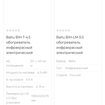
Ballu BIH-T-4.5
Ballu BIH-LM-3.0
обогреватель
обогреватель
инфракрасный
инфракрасный
электрический
электрический
м2,
20 — 40 кв.
Бренд:
Ballu
помещения:
м.
Тип.:
Инфракрасный
Мощность нагрева:
4,5 кВт
Страна:
Россия
A пусковой:
6.9 А
Высота установки:
4-15 м
Размеры (Ш х В
1380х325х75
х Г) без
мм
упаковки: