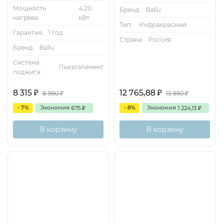
Мощность
4,20
Бренд:
Ballu
нагрева:
кВт
Тип.:
Инфракрасный
Гарантия:
1 год
Страна:
Россия
Бренд:
Ballu
Система
Пьезоэлемент
поджига:
8 315
12 765,88
₽
₽
8 990
13 990
₽
₽
- 7%
Экономия
- 8%
Экономия
675
1 224,13
₽
₽
В корзину
В корзину